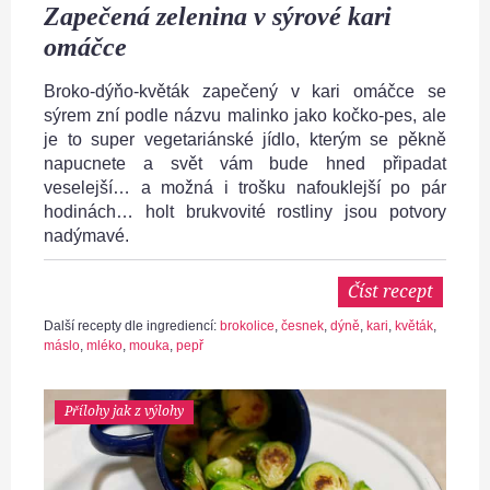
Zapečená zelenina v sýrové kari
omáčce
Broko-dýňo-květák zapečený v kari omáčce se
sýrem zní podle názvu malinko jako kočko-pes, ale
je to super vegetariánské jídlo, kterým se pěkně
napucnete a svět vám bude hned připadat
veselejší… a možná i trošku nafouklejší po pár
hodinách… holt brukvovité rostliny jsou potvory
nadýmavé.
Číst recept
Další recepty dle ingrediencí:
brokolice
,
česnek
,
dýně
,
kari
,
květák
,
máslo
,
mléko
,
mouka
,
pepř
Přílohy jak z výlohy