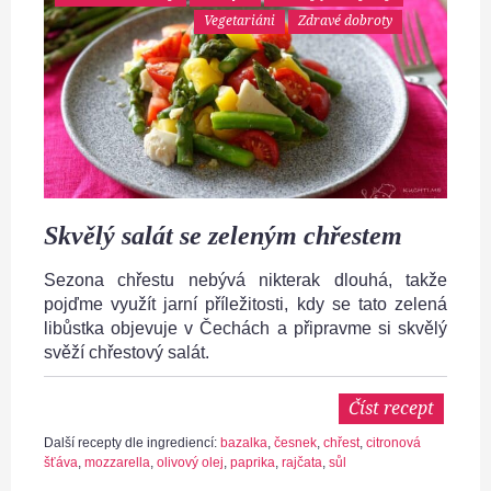
Vegetariáni
Zdravé dobroty
Skvělý salát se zeleným chřestem
Sezona chřestu nebývá nikterak dlouhá, takže
pojďme využít jarní příležitosti, kdy se tato zelená
libůstka objevuje v Čechách a připravme si skvělý
svěží chřestový salát.
Číst recept
Další recepty dle ingrediencí:
bazalka
,
česnek
,
chřest
,
citronová
šťáva
,
mozzarella
,
olivový olej
,
paprika
,
rajčata
,
sůl