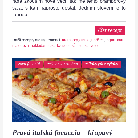
ráda zkouším nové věci, tak mě tento bramborový
salát s kari naprosto dostal. Jedním slovem je to
lahoda.
Číst recept
Další recepty dle ingrediencí:
brambory
,
cibule
,
hořčice
,
jogurt
,
kari
,
majonéza
,
nakládané okurky
,
pepř
,
sůl
,
šunka
,
vejce
Naši favoriti
Pečeme s Troubou
Přílohy jak z výlohy
Pravá italská focaccia – křupavý