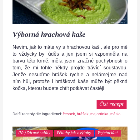
Výborná hrachová kaše
Nevím, jak to máte vy s hrachovou kaší, ale pro mě
to vždycky byl úděs a jen jsem si vzpomněla na
barvu této krmě, měla jsem značné pochybnosti o
tom, že mi tohle někdy projde trávící soustavou.
Jenže nesuďme hrášek rychle a nelámejme nad
ním hůl, protože i hrášková kaše může být pěkná
kočka, kterou budete chtít potkávat častěji.
Číst recept
Další recepty dle ingrediencí:
česnek
,
hrášek
,
majoránka
,
máslo
(Ne) Zdravé saláty
Přílohy jak z výlohy
Vegetariáni