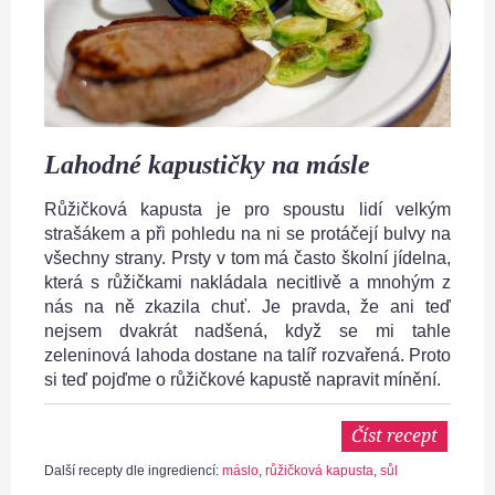
Lahodné kapustičky na másle
Růžičková kapusta je pro spoustu lidí velkým
strašákem a při pohledu na ni se protáčejí bulvy na
všechny strany. Prsty v tom má často školní jídelna,
která s růžičkami nakládala necitlivě a mnohým z
nás na ně zkazila chuť. Je pravda, že ani teď
nejsem dvakrát nadšená, když se mi tahle
zeleninová lahoda dostane na talíř rozvařená. Proto
si teď pojďme o růžičkové kapustě napravit mínění.
Číst recept
Další recepty dle ingrediencí:
máslo
,
růžičková kapusta
,
sůl