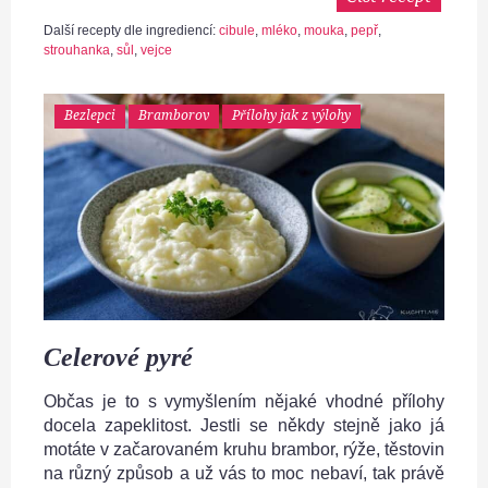
Další recepty dle ingrediencí:
cibule
,
mléko
,
mouka
,
pepř
,
strouhanka
,
sůl
,
vejce
Bezlepci
Bramborov
Přílohy jak z výlohy
Celerové pyré
Občas je to s vymyšlením nějaké vhodné přílohy
docela zapeklitost. Jestli se někdy stejně jako já
motáte v začarovaném kruhu brambor, rýže, těstovin
na různý způsob a už vás to moc nebaví, tak právě