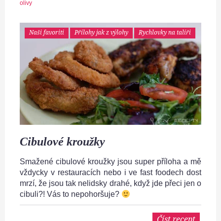
olivy
Naši favoriti
Přílohy jak z výlohy
Rychlovky na talíři
Cibulové kroužky
Smažené cibulové kroužky jsou super příloha a mě
vždycky v restauracích nebo i ve fast foodech dost
mrzí, že jsou tak nelidsky drahé, když jde přeci jen o
cibuli?! Vás to nepohoršuje?
Číst recept