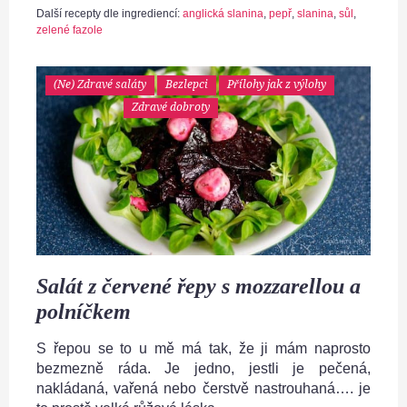
Další recepty dle ingrediencí:
anglická slanina
,
pepř
,
slanina
,
sůl
,
zelené fazole
(Ne) Zdravé saláty
Bezlepci
Přílohy jak z výlohy
Zdravé dobroty
Salát z červené řepy s mozzarellou a
polníčkem
S řepou se to u mě má tak, že ji mám naprosto
bezmezně ráda. Je jedno, jestli je pečená,
nakládaná, vařená nebo čerstvě nastrouhaná…. je