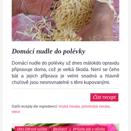
Domácí nudle do polévky
Domácí nudle do polévky už dnes málokdo opravdu
připravuje doma, což je velká škoda. Není se čeho
bát a jejich příprava je velmi snadná a hlavně
chuťově jsou nesrovnatelné s těmi kupovanými.
Číst recept
Další recepty dle ingrediencí:
hrubá mouka
,
polohrubá mouka
,
vejce
(Ne) Zdravé saláty
Bezlepci
Přílohy jak z výlohy