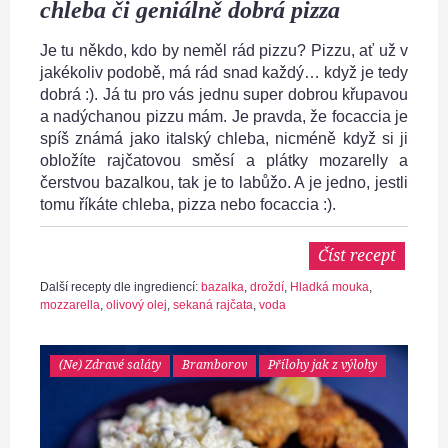
chleba či geniálně dobrá pizza
Je tu někdo, kdo by neměl rád pizzu? Pizzu, ať už v
jakékoliv podobě, má rád snad každý… když je tedy
dobrá :). Já tu pro vás jednu super dobrou křupavou
a nadýchanou pizzu mám. Je pravda, že focaccia je
spíš známá jako italský chleba, nicméně když si ji
obložíte rajčatovou směsí a plátky mozarelly a
čerstvou bazalkou, tak je to labůžo. A je jedno, jestli
tomu říkáte chleba, pizza nebo focaccia :).
Číst recept
Další recepty dle ingrediencí:
bazalka
,
droždí
,
Hladká mouka
,
mozzarella
,
olivový olej
,
sekaná rajčata
,
voda
(Ne) Zdravé saláty
Bramborov
Přílohy jak z výlohy