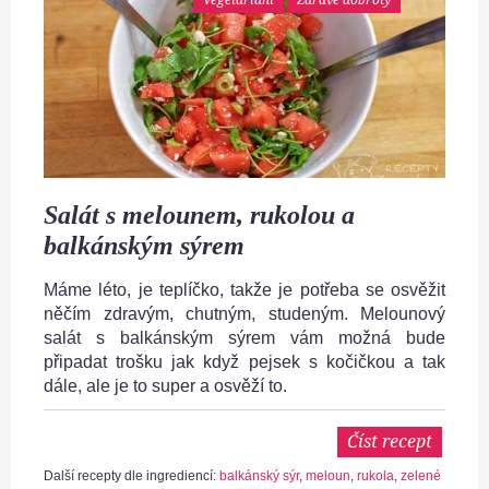
Salát s melounem, rukolou a
balkánským sýrem
Máme léto, je teplíčko, takže je potřeba se osvěžit
něčím zdravým, chutným, studeným. Melounový
salát s balkánským sýrem vám možná bude
připadat trošku jak když pejsek s kočičkou a tak
dále, ale je to super a osvěží to.
Číst recept
Další recepty dle ingrediencí:
balkánský sýr
,
meloun
,
rukola
,
zelené