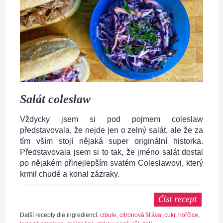
Salát coleslaw
Vždycky jsem si pod pojmem coleslaw
představovala, že nejde jen o zelný salát, ale že za
tím vším stojí nějaká super originální historka.
Představovala jsem si to tak, že jméno salát dostal
po nějakém přinejlepším svatém Coleslawovi, který
krmil chudé a konal zázraky.
Číst recept
Další recepty dle ingrediencí:
cibule
,
citronová šťáva
,
cukr
,
hořčice
,