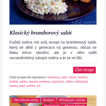
Klasický bramborový salát
Každá rodina má svůj recept na bramborový salát,
který se dědí z generace na generaci, občas se
třeba lehce obmění, ale je v něm vidět
nezaměnitelný rukopis rodiny a to se mi líbí.
Číst recept
Další recepty dle ingrediencí:
brambory
,
celer
,
cibule
,
hořčice
,
hrášek
,
jablko
,
kysaná smetana
,
majonéza
,
mrkev
,
nakládané
okurky
,
pepř
,
petržel
,
sůl
(Ne) Zdravé saláty
Bezlepci
Přílohy jak z výlohy
Vegetariáni
Zdravé dobroty