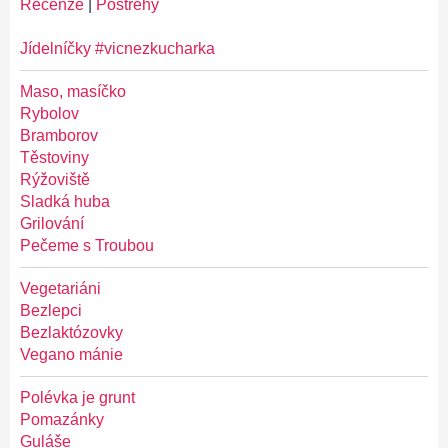
Recenze
|
Postřehy
Jídelníčky #vicnezkucharka
Maso, masíčko
Rybolov
Bramborov
Těstoviny
Rýžoviště
Sladká huba
Grilování
Pečeme s Troubou
Vegetariáni
Bezlepci
Bezlaktózovky
Vegano mánie
Polévka je grunt
Pomazánky
Guláše