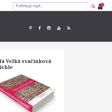
á Velká svačinková
ichle