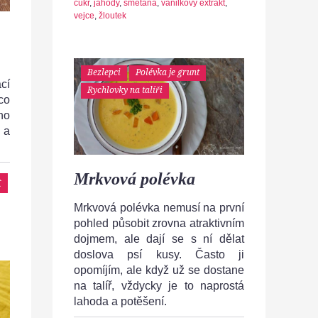
cukr
,
jahody
,
smetana
,
vanilkový extrakt
,
vejce
,
žloutek
Bezlepci
Polévka je grunt
cí
Rychlovky na talíři
co
 ho
 a
Mrkvová polévka
t
Mrkvová polévka nemusí na první
pohled působit zrovna atraktivním
dojmem, ale dají se s ní dělat
doslova psí kusy. Často ji
opomíjím, ale když už se dostane
na talíř, vždycky je to naprostá
lahoda a potěšení.