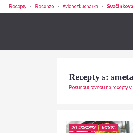
Recepty
Recenze
#vicnezkucharka
Svačinková
Recepty s: smet
Posunout rovnou na recepty v t
Bezlaktózovky
Bezlepci