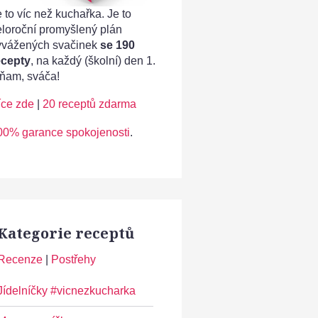
 to víc než kuchařka. Je to
eloroční promyšlený plán
yvážených svačinek
se 190
ecepty
, na každý (školní) den 1.
ňam, sváča!
íce zde
|
20 receptů zdarma
00% garance spokojenosti
.
Kategorie receptů
Recenze
|
Postřehy
Jídelníčky #vicnezkucharka