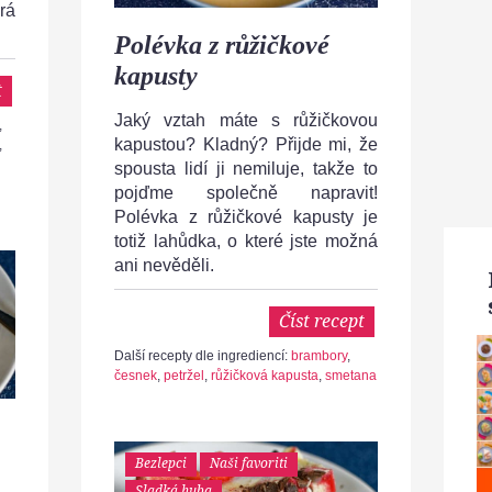
rá
Polévka z růžičkové
kapusty
t
Jaký vztah máte s růžičkovou
,
kapustou? Kladný? Přijde mi, že
,
spousta lidí ji nemiluje, takže to
pojďme společně napravit!
Polévka z růžičkové kapusty je
totiž lahůdka, o které jste možná
ani nevěděli.
Číst recept
Další recepty dle ingrediencí:
brambory
,
česnek
,
petržel
,
růžičková kapusta
,
smetana
Bezlepci
Naši favoriti
Sladká huba