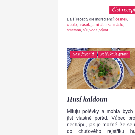
Číst recep
Další recepty dle ingrediencí:
česnek
,
cibule
,
hrášek
,
jarní cibulka
,
máslo
,
smetana
,
sůl
,
voda
,
vývar
Naši favoriti
Polévka je grunt
Husí kaldoun
Miluju polévky a mohla bych 
jíst vlastně pořád. Vůbec pro
nechápu, jak je možné, že se 
do chuťového rejstříku hu