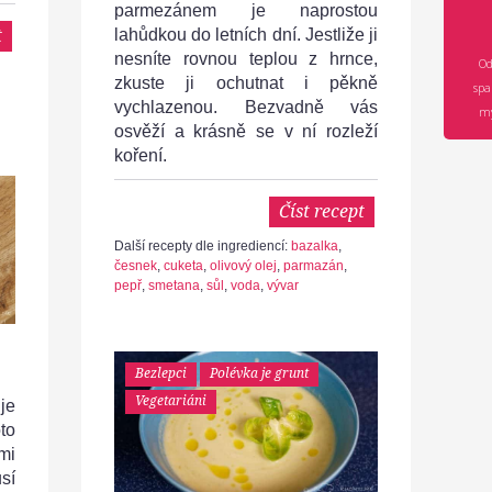
parmezánem je naprostou
t
lahůdkou do letních dní. Jestliže ji
nesníte rovnou teplou z hrnce,
Od
zkuste ji ochutnat i pěkně
spa
vychlazenou. Bezvadně vás
mý
osvěží a krásně se v ní rozleží
koření.
Číst recept
Další recepty dle ingrediencí:
bazalka
,
česnek
,
cuketa
,
olivový olej
,
parmazán
,
pepř
,
smetana
,
sůl
,
voda
,
vývar
Bezlepci
Polévka je grunt
Vegetariáni
je
to
mi
sí