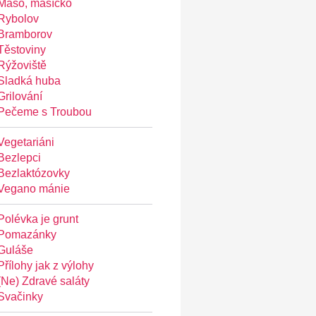
Maso, masíčko
Rybolov
Bramborov
Těstoviny
Rýžoviště
Sladká huba
Grilování
Pečeme s Troubou
Vegetariáni
Bezlepci
Bezlaktózovky
Vegano mánie
Polévka je grunt
Pomazánky
Guláše
Přílohy jak z výlohy
(Ne) Zdravé saláty
Svačinky