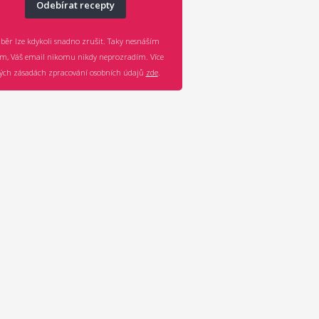
Odebírat recepty
běr lze kdykoli snadno zrušit. Taky nesnáším
m, Váš email nikomu nikdy neprozradím. Více
ch zásadách zpracování osobních údajů
zde
.