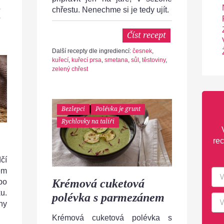
,
chřestu. Nenechme si je tedy ujít.
,
Číst recept
Další recepty dle ingrediencí:
česnek
,
kuřecí
,
kuřecí prsa
,
smetana
,
sůl
,
těstoviny
,
zelený chřest
Bezlepci
Polévka je grunt
Rychlovky na talíři
rec
čí
ém
Krémová cuketová
bo
u.
polévka s parmezánem
ny
Krémová cuketová polévka s