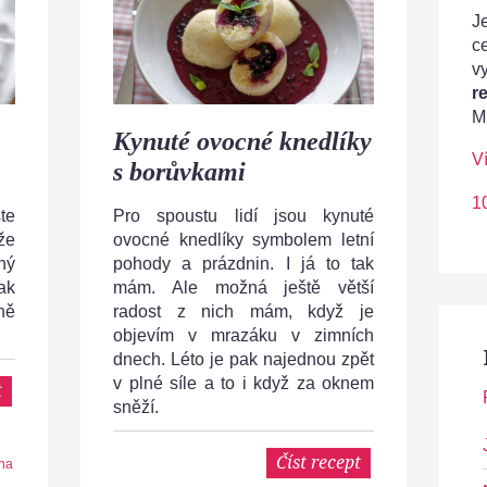
Je
c
v
r
M
Kynuté ovocné knedlíky
V
s borůvkami
1
te
Pro spoustu lidí jsou kynuté
že
ovocné knedlíky symbolem letní
ný
pohody a prázdnin. I já to tak
ak
mám. Ale možná ještě větší
ně
radost z nich mám, když je
objevím v mrazáku v zimních
dnech. Léto je pak najednou zpět
v plné síle a to i když za oknem
t
sněží.
Číst recept
na