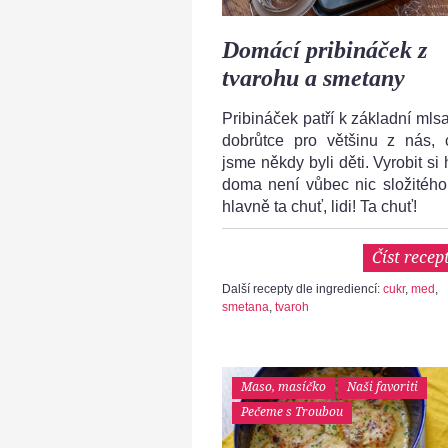
Domácí pribináček z
tvarohu a smetany
Pribináček patří k základní mlsa
dobrůtce pro většinu z nás, 
jsme někdy byli děti. Vyrobit si
doma není vůbec nic složitého
hlavně ta chuť, lidi! Ta chuť!
Číst recep
Další recepty dle ingrediencí:
cukr
,
med
,
smetana
,
tvaroh
Maso, masíčko
Naši favoriti
Pečeme s Troubou