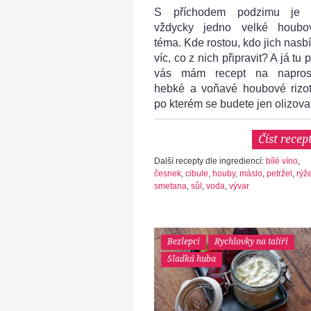
S příchodem podzimu je 
vždycky jedno velké houbo
téma. Kde rostou, kdo jich nasbí
víc, co z nich připravit? A já tu 
vás mám recept na napros
hebké a voňavé houbové rizot
po kterém se budete jen olizovat
Číst recep
Další recepty dle ingrediencí:
bílé víno
,
česnek
,
cibule
,
houby
,
máslo
,
petržel
,
rýž
smetana
,
sůl
,
voda
,
vývar
Bezlepci
Rychlovky na talíři
Sladká huba