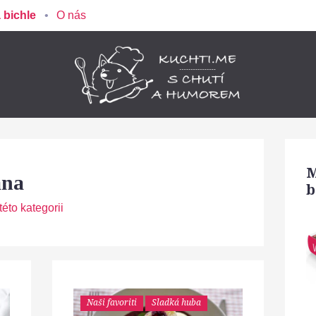
 bichle
O nás
M
ana
b
éto kategorii
Naši favoriti
Sladká huba