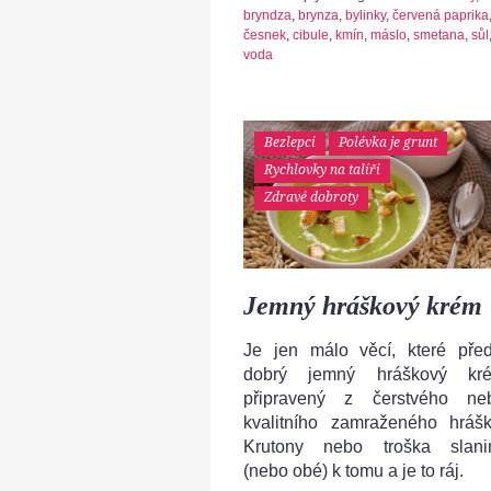
bryndza
,
brynza
,
bylinky
,
červená paprika
česnek
,
cibule
,
kmín
,
máslo
,
smetana
,
sůl
voda
Bezlepci
Polévka je grunt
Rychlovky na talíři
Zdravé dobroty
Jemný hráškový krém
Je jen málo věcí, které před
dobrý jemný hráškový kr
připravený z čerstvého ne
kvalitního zamraženého hrášk
Krutony nebo troška slani
(nebo obé) k tomu a je to ráj.