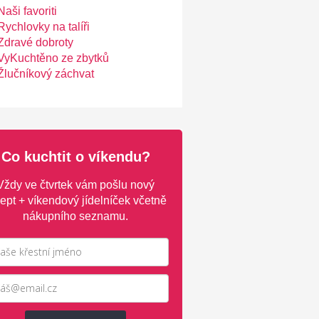
Naši favoriti
Rychlovky na talíři
Zdravé dobroty
VyKuchtěno ze zbytků
Žlučníkový záchvat
Co kuchtit o víkendu?
Vždy ve čtvrtek vám pošlu nový
ept + víkendový jídelníček včetně
nákupního seznamu.