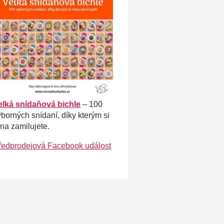
elká snídaňová bichle
– 100
ýborných snídaní, díky kterým si
ána zamilujete.
ředprodejová Facebook událost