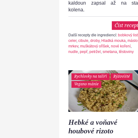
kaldoun zapsal až na sta
kolena.
Číst recep
Další recepty dle ingrediencí:
bobkový list
celer
,
cibule
,
droby
,
Hladká mouka
,
máslo
mrkev
,
muškátový oříšek
,
nové koření
,
nudle
,
pepř
,
petržel
,
smetana
,
těstoviny
Rychlovky na talíři
Rýžoviště
Vegano mánie
Hebké a voňavé
houbové rizoto