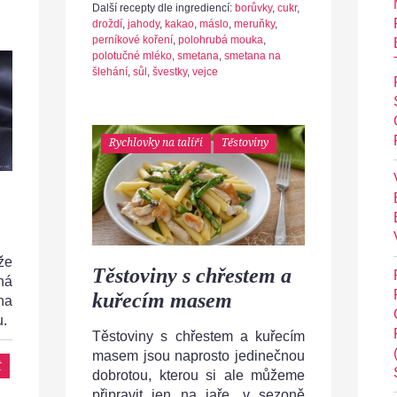
Další recepty dle ingrediencí:
borůvky
,
cukr
,
droždí
,
jahody
,
kakao
,
máslo
,
meruňky
,
perníkové koření
,
polohrubá mouka
,
polotučné mléko
,
smetana
,
smetana na
šlehání
,
sůl
,
švestky
,
vejce
Rychlovky na talíři
Těstoviny
že
Těstoviny s chřestem a
ná
kuřecím masem
na
u.
Těstoviny s chřestem a kuřecím
masem jsou naprosto jedinečnou
t
dobrotou, kterou si ale můžeme
připravit jen na jaře, v sezoně