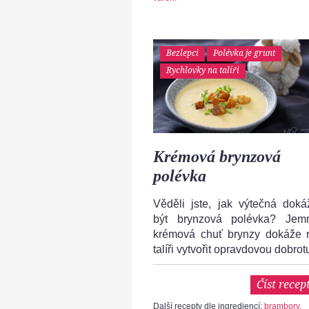
Bezlepci
Polévka je grunt
Rychlovky na talíři
Krémová brynzová
polévka
Věděli jste, jak výtečná doká
být brynzová polévka? Jem
krémová chuť brynzy dokáže 
talíři vytvořit opravdovou dobrot
Číst recep
Další recepty dle ingrediencí:
brambory
,