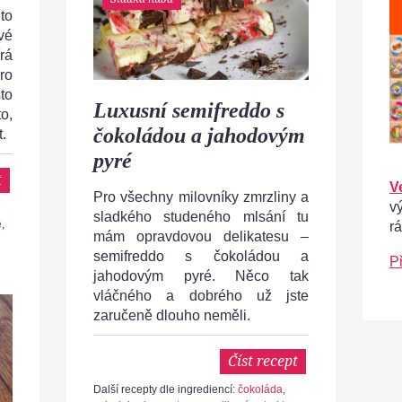
to
vé
rá
pro
to
Luxusní semifreddo s
o,
čokoládou a jahodovým
.
pyré
t
V
Pro všechny milovníky zmrzliny a
v
sladkého studeného mlsání tu
e
,
r
mám opravdovou delikatesu –
semifreddo s čokoládou a
P
jahodovým pyré. Něco tak
vláčného a dobrého už jste
zaručeně dlouho neměli.
Číst recept
Další recepty dle ingrediencí:
čokoláda
,