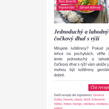
Naši favoriti
Vegetariáni
Zdravé dobroty
Jednoduchý a lahodný
čočkový dhal s rýží
Milujete luštěniny? Pokud js
lehce na pochybách, věřte 
tento jednoduchý a lahod
čočkový dhal s rýží vám ukáže j
mohou být luštěniny geniál
dobré.
Číst recep
Další recepty dle ingrediencí:
červená
čočka
,
česnek
,
cibule
,
dýně
,
Kokosové
mléko
,
mrkev
,
mungo
,
smetana
,
smetana 
vaření