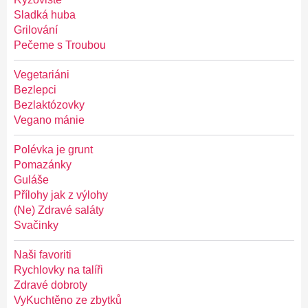
Sladká huba
Grilování
Pečeme s Troubou
Vegetariáni
Bezlepci
Bezlaktózovky
Vegano mánie
Polévka je grunt
Pomazánky
Guláše
Přílohy jak z výlohy
(Ne) Zdravé saláty
Svačinky
Naši favoriti
Rychlovky na talíři
Zdravé dobroty
VyKuchtěno ze zbytků