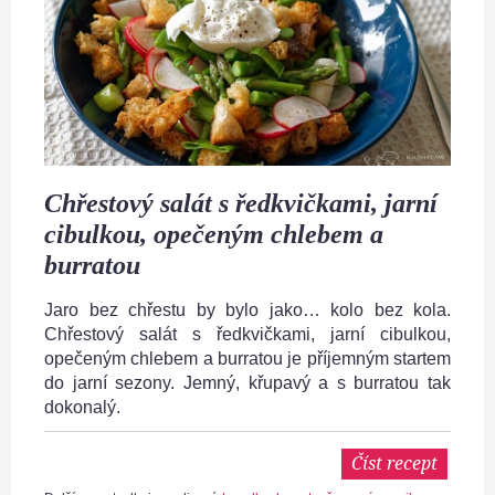
Chřestový salát s ředkvičkami, jarní
cibulkou, opečeným chlebem a
burratou
Jaro bez chřestu by bylo jako… kolo bez kola.
Chřestový salát s ředkvičkami, jarní cibulkou,
opečeným chlebem a burratou je příjemným startem
do jarní sezony. Jemný, křupavý a s burratou tak
dokonalý.
Číst recept