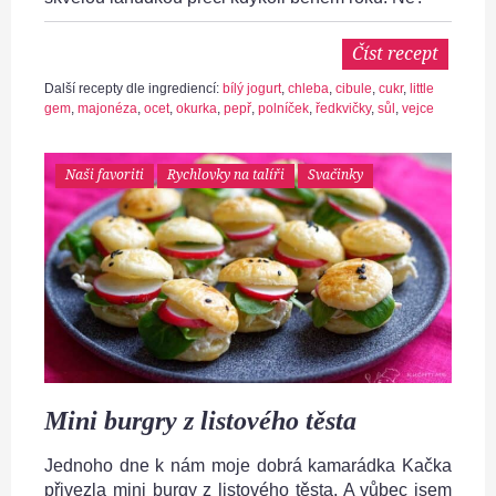
Číst recept
Další recepty dle ingrediencí:
bílý jogurt
,
chleba
,
cibule
,
cukr
,
little
gem
,
majonéza
,
ocet
,
okurka
,
pepř
,
polníček
,
ředkvičky
,
sůl
,
vejce
Naši favoriti
Rychlovky na talíři
Svačinky
Mini burgry z listového těsta
Jednoho dne k nám moje dobrá kamarádka Kačka
přivezla mini burgy z listového těsta. A vůbec jsem