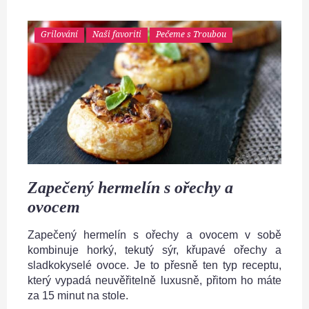
Grilování
Naši favoriti
Pečeme s Troubou
Zapečený hermelín s ořechy a
ovocem
Zapečený hermelín s ořechy a ovocem v sobě
kombinuje horký, tekutý sýr, křupavé ořechy a
sladkokyselé ovoce. Je to přesně ten typ receptu,
který vypadá neuvěřitelně luxusně, přitom ho máte
za 15 minut na stole.