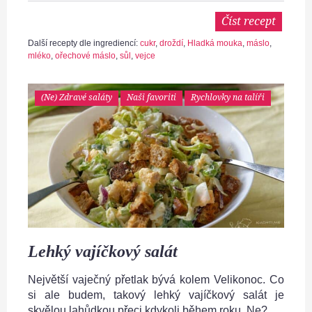
Číst recept
Další recepty dle ingrediencí:
cukr
,
droždí
,
Hladká mouka
,
máslo
,
mléko
,
ořechové máslo
,
sůl
,
vejce
(Ne) Zdravé saláty
Naši favoriti
Rychlovky na talíři
Lehký vajíčkový salát
Největší vaječný přetlak bývá kolem Velikonoc. Co
si ale budem, takový lehký vajíčkový salát je
skvělou lahůdkou přeci kdykoli během roku. Ne?