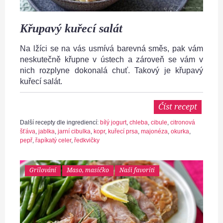
Křupavý kuřecí salát
Na lžíci se na vás usmívá barevná směs, pak vám
neskutečně křupne v ústech a zároveň se vám v
nich rozplyne dokonalá chuť. Takový je křupavý
kuřecí salát.
Číst recept
Další recepty dle ingrediencí:
bílý jogurt
,
chleba
,
cibule
,
citronová
šťáva
,
jablka
,
jarní cibulka
,
kopr
,
kuřecí prsa
,
majonéza
,
okurka
,
pepř
,
řapíkatý celer
,
ředkvičky
Grilování
Maso, masíčko
Naši favoriti