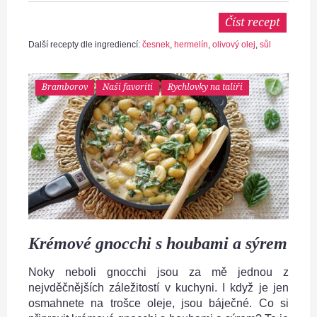
Číst recept
Další recepty dle ingrediencí:
česnek
,
hermelín
,
olivový olej
,
sůl
Bramborov
Naši favoriti
Rychlovky na talíři
Krémové gnocchi s houbami a sýrem
Noky neboli gnocchi jsou za mě jednou z
nejvděčnějších záležitostí v kuchyni. I když je jen
osmahnete na trošce oleje, jsou báječné. Co si