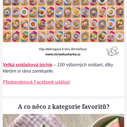
Velká snídaňová bichle
– 100 výborných snídaní, díky
kterým si rána zamilujete.
Předprodejová Facebook událost
A co něco z kategorie favoritů?