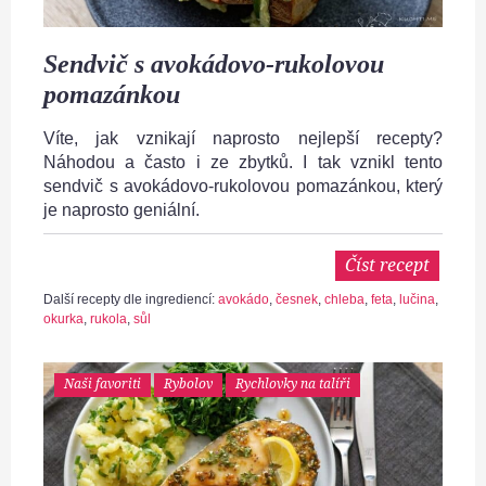
Sendvič s avokádovo-rukolovou
pomazánkou
Víte, jak vznikají naprosto nejlepší recepty?
Náhodou a často i ze zbytků. I tak vznikl tento
sendvič s avokádovo-rukolovou pomazánkou, který
je naprosto geniální.
Číst recept
Další recepty dle ingrediencí:
avokádo
,
česnek
,
chleba
,
feta
,
lučina
,
okurka
,
rukola
,
sůl
Naši favoriti
Rybolov
Rychlovky na talíři