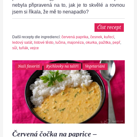
nebyla připravená na to, jak je to skvělé a rovnou
jsem si říkala, že mě to nenapadlo?
Číst recept
Další recepty dle ingrediencí:
červená paprika
,
česnek
,
kuřecí
,
ledový salát
,
listové těsto
,
lučina
,
majonéza
,
okurka
,
pažitka
,
pepř
,
sůl
,
tuňák
,
vejce
Naši favoriti
Rychlovky na talíři
Vegetariáni
Červená čočka na paprice –