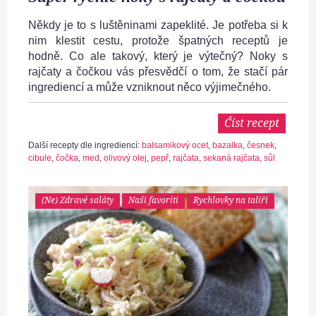
Někdy je to s luštěninami zapeklité. Je potřeba si k
nim klestit cestu, protože špatných receptů je
hodně. Co ale takový, který je výtečný? Noky s
rajčaty a čočkou vás přesvědčí o tom, že stačí pár
ingrediencí a může vzniknout něco výjimečného.
Číst recept
Další recepty dle ingrediencí:
balsamikový ocet
,
bazalka
,
česnek
,
cibule
,
čočka
,
med
,
olivový olej
,
pepř
,
rajčata
,
sekaná rajčata
,
sůl
(Ne) Zdravé saláty
Naši favoriti
Rychlovky na talíři