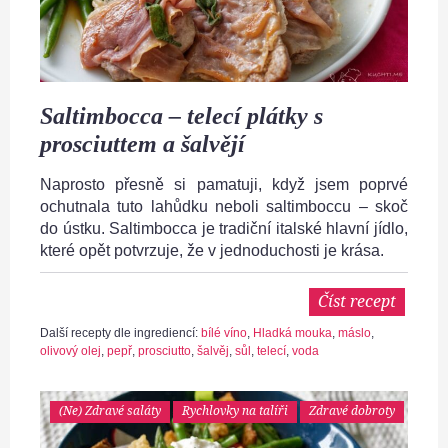
Saltimbocca – telecí plátky s
prosciuttem a šalvějí
Naprosto přesně si pamatuji, když jsem poprvé
ochutnala tuto lahůdku neboli saltimboccu – skoč
do ústku. Saltimbocca je tradiční italské hlavní jídlo,
které opět potvrzuje, že v jednoduchosti je krása.
Číst recept
Další recepty dle ingrediencí:
bílé víno
,
Hladká mouka
,
máslo
,
olivový olej
,
pepř
,
prosciutto
,
šalvěj
,
sůl
,
telecí
,
voda
(Ne) Zdravé saláty
Rychlovky na talíři
Zdravé dobroty