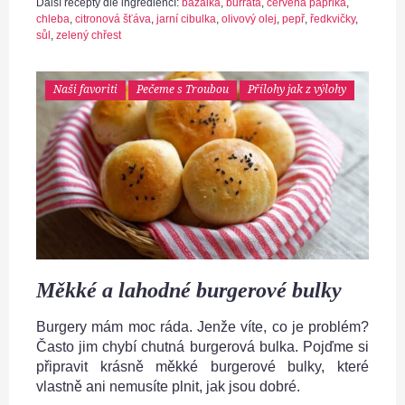
Další recepty dle ingrediencí:
bazalka
,
burrata
,
červená paprika
,
chleba
,
citronová šťáva
,
jarní cibulka
,
olivový olej
,
pepř
,
ředkvičky
,
sůl
,
zelený chřest
Naši favoriti
Pečeme s Troubou
Přílohy jak z výlohy
Měkké a lahodné burgerové bulky
Burgery mám moc ráda. Jenže víte, co je problém?
Často jim chybí chutná burgerová bulka. Pojďme si
připravit krásně měkké burgerové bulky, které
vlastně ani nemusíte plnit, jak jsou dobré.