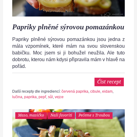
Papriky plněné sýrovou pomazánkou
Papriky plněné sýrovou pomazánkou jsou jedna z
mála vzpomínek, které mám na svou slovenskou
babičku. Moc jsem si ji bohužel neužila. Ale tuto
dobrotu, kterou nám kdysi připravila mám v hlavě na
pořád.
Číst recept
Další recepty dle ingrediencí:
červená paprika
,
cibule
,
eidam
,
lučina
,
paprika
,
pepř
,
sůl
,
vejce
Maso, masíčko
Naši favoriti
Pečeme s Troubou