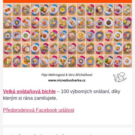
Velká snídaňová bichle
– 100 výborných snídaní, díky
kterým si rána zamilujete.
Předprodejová Facebook událost