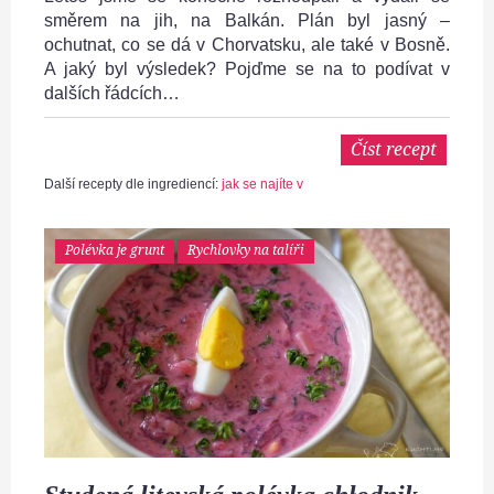
směrem na jih, na Balkán. Plán byl jasný –
ochutnat, co se dá v Chorvatsku, ale také v Bosně.
A jaký byl výsledek? Pojďme se na to podívat v
dalších řádcích…
Číst recept
Další recepty dle ingrediencí:
jak se najíte v
Polévka je grunt
Rychlovky na talíři