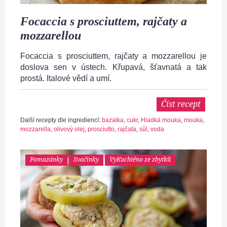
Focaccia s prosciuttem, rajčaty a
mozzarellou
Focaccia s prosciuttem, rajčaty a mozzarellou je
doslova sen v ústech. Křupavá, šťavnatá a tak
prostá. Italové vědí a umí.
Číst recept
Další recepty dle ingrediencí:
bazalka
,
cukr
,
Hladká mouka
,
mouka
,
mozzarella
,
olivový olej
,
prosciutto
,
rajčata
,
sůl
,
voda
Pomazánky
Svačinky
VyKuchtěno ze zbytků