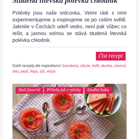
Studená litevská polévka chłodnik
Polévky jsou naše srdcovka. Velmi rádi s nimi
experimentujeme a inspirujeme se po celém světě.
Jakmile v Čechách udeří vedro, není pak vůbec co
rešit, a jasnou volnou se stává studená litevská
polévka chłodnik.
Číst recept
Další recepty dle ingrediencí:
brambory
,
cibule
,
kefír
,
okurka
,
olivový
olej
,
pepř
,
řepa
,
sůl
,
vejce
Naši favoriti
Přílohy jak z výlohy
Sladká huba