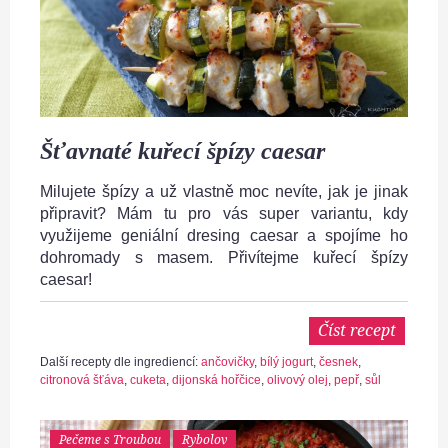
Šťavnaté kuřecí špízy caesar
Milujete špízy a už vlastně moc nevíte, jak je jinak
připravit? Mám tu pro vás super variantu, kdy
využijeme geniální dresing caesar a spojíme ho
dohromady s masem. Přivítejme kuřecí špízy
caesar!
Číst recept
Další recepty dle ingrediencí:
ančovičky
,
bílý jogurt
,
česnek
,
citronová šťáva
,
cuketa
,
dijonská hořčice
,
olivový olej
,
pepř
,
sůl
Pečeme s Troubou
Rybolov