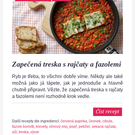
Zapečená treska s rajčaty a fazolemi
Ryb je třeba, to všichni dobře víme. Někdy ale také
možná jako já tápete, jak je jednoduše a hlavně
chutně připravit. Vězte, že zapečená treska s rajčaty
a fazolemi není rozhodně krok vedle.
Číst recept
Další recepty dle ingrediencí:
červená paprika
,
česnek
,
cibule
,
fazole borlotti
,
krevety
,
olivový olej
,
pepř
,
petržel
,
sekaná rajčata
,
sůl
,
treska
,
vývar