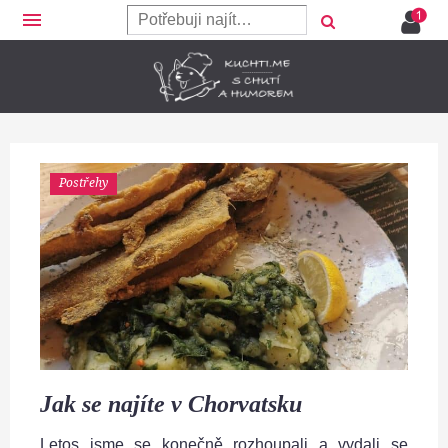
menu
Postřehy
Jak se najíte v Chorvatsku
Letos jsme se konečně rozhoupali a vydali se