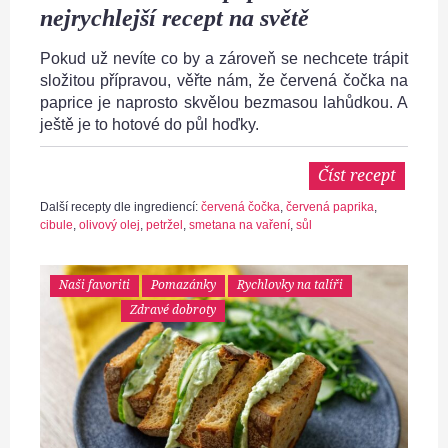
nejrychlejší recept na světě
Pokud už nevíte co by a zároveň se nechcete trápit
složitou přípravou, věřte nám, že červená čočka na
paprice je naprosto skvělou bezmasou lahůdkou. A
ještě je to hotové do půl hoďky.
Číst recept
Další recepty dle ingrediencí:
červená čočka
,
červená paprika
,
cibule
,
olivový olej
,
petržel
,
smetana na vaření
,
sůl
Naši favoriti
Pomazánky
Rychlovky na talíři
Zdravé dobroty