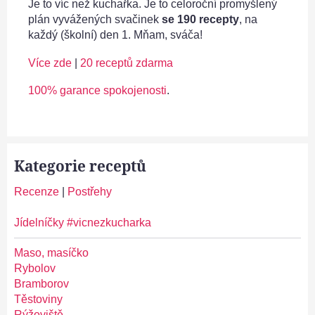
Je to víc než kuchařka. Je to celoroční promyšlený
v
plán vyvážených svačinek
se 190 recepty
, na
k
každý (školní) den 1. Mňam, sváča!
ů
Více zde
|
20 receptů zdarma
100% garance spokojenosti
.
Kategorie receptů
Recenze
|
Postřehy
Jídelníčky #vicnezkucharka
Maso, masíčko
Rybolov
Bramborov
Těstoviny
Rýžoviště