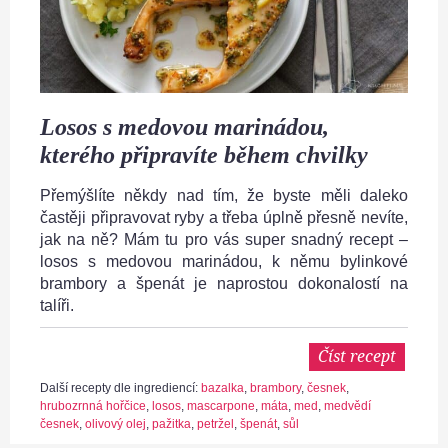
Losos s medovou marinádou,
kterého připravíte během chvilky
Přemýšlíte někdy nad tím, že byste měli daleko
častěji připravovat ryby a třeba úplně přesně nevíte,
jak na ně? Mám tu pro vás super snadný recept –
losos s medovou marinádou, k němu bylinkové
brambory a špenát je naprostou dokonalostí na
talíři.
Číst recept
Další recepty dle ingrediencí:
bazalka
,
brambory
,
česnek
,
hrubozrnná hořčice
,
losos
,
mascarpone
,
máta
,
med
,
medvědí
česnek
,
olivový olej
,
pažitka
,
petržel
,
špenát
,
sůl