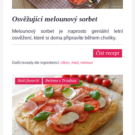
Osvěžující melounový sorbet
Melounový sorbet je naprosto geniální letní
osvěžení, které si doma připravíte během chvilky.
Číst recept
Další recepty dle ingrediencí:
citron
,
med
,
meloun
Naši favoriti
Pečeme s Troubou