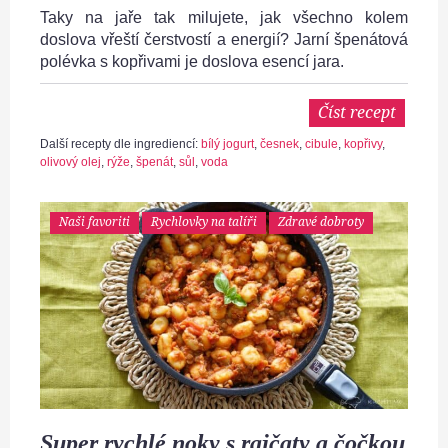
Taky na jaře tak milujete, jak všechno kolem
doslova vřeští čerstvostí a energií? Jarní špenátová
polévka s kopřivami je doslova esencí jara.
Číst recept
Další recepty dle ingrediencí:
bílý jogurt
,
česnek
,
cibule
,
kopřivy
,
olivový olej
,
rýže
,
špenát
,
sůl
,
voda
Naši favoriti
Rychlovky na talíři
Zdravé dobroty
Super rychlé noky s rajčaty a čočkou