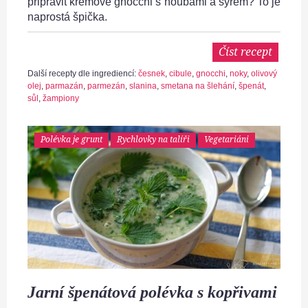
připravit krémové gnocchi s houbami a sýrem? To je
naprostá špička.
Číst recept
Další recepty dle ingrediencí:
česnek
,
cibule
,
gnocchi
,
noky
,
olivový
olej
,
parmazán
,
parmezán
,
slanina
,
smetana na šlehání
,
špenát
,
sůl
,
žampiony
Polévka je grunt
Rychlovky na talíři
Vegetariáni
Jarní špenátová polévka s kopřivami