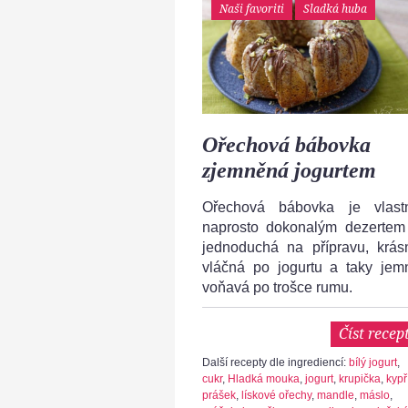
Naši favoriti
Sladká huba
Ořechová bábovka
zjemněná jogurtem
Ořechová bábovka je vlast
naprosto dokonalým dezertem
jednoduchá na přípravu, krás
vláčná po jogurtu a taky jem
voňavá po trošce rumu.
Číst recep
Další recepty dle ingrediencí:
bílý jogurt
,
cukr
,
Hladká mouka
,
jogurt
,
krupička
,
kypř
prášek
,
lískové ořechy
,
mandle
,
máslo
,