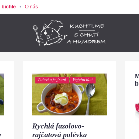
 bichle
O nás
M
Polévka je grunt
Vegetariáni
b
Rychlá fazolovo-
u
rajčatová polévka