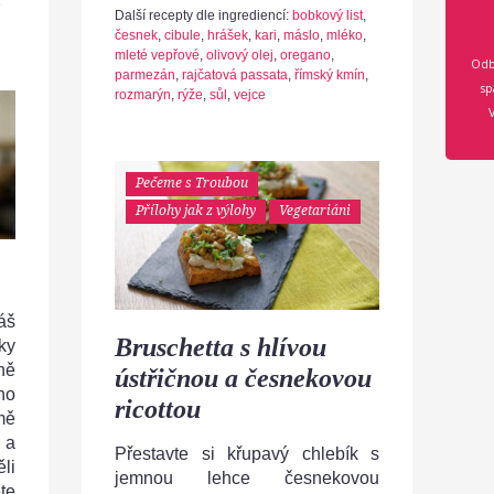
é
Další recepty dle ingrediencí:
bobkový list
,
česnek
,
cibule
,
hrášek
,
kari
,
máslo
,
mléko
,
mleté vepřové
,
olivový olej
,
oregano
,
Odb
parmezán
,
rajčatová passata
,
římský kmín
,
sp
rozmarýn
,
rýže
,
sůl
,
vejce
Pečeme s Troubou
Přílohy jak z výlohy
Vegetariáni
váš
Bruschetta s hlívou
ky
ně
ústřičnou a česnekovou
no
ricottou
mě
 a
Přestavte si křupavý chlebík s
li
jemnou lehce česnekovou
te