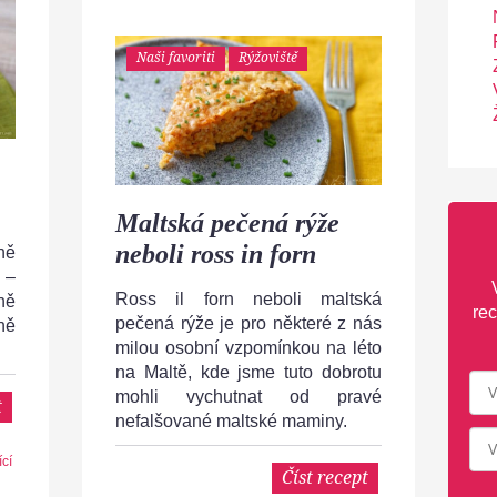
Naši favoriti
Rýžoviště
Maltská pečená rýže
neboli ross in forn
ně
 –
Ross il forn neboli maltská
ně
rec
pečená rýže je pro některé z nás
ně
milou osobní vzpomínkou na léto
na Maltě, kde jsme tuto dobrotu
mohli vychutnat od pravé
t
nefalšované maltské maminy.
ící
Číst recept