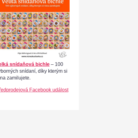
elká snídaňová bichle
– 100
ýborných snídaní, díky kterým si
ána zamilujete.
ředprodejová Facebook událost