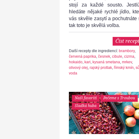
stojí za každé sousto. Jestli
hledáte nějaké rychlé jídlo, kte
vás skvěle zasytí a pochutnáte s
tak toto je skvělá volba.
Číst recep
Další recepty dle ingrediencí:
brambory
,
červená paprika
,
česnek
,
cibule
,
cizrna
,
hokaido
,
kari
,
kysaná smetana
,
mrkev
,
olivový olej
,
rajský protlak
,
římský kmín
,
sů
voda
Naši favoriti
Pečeme s Troubou
Sladká huba