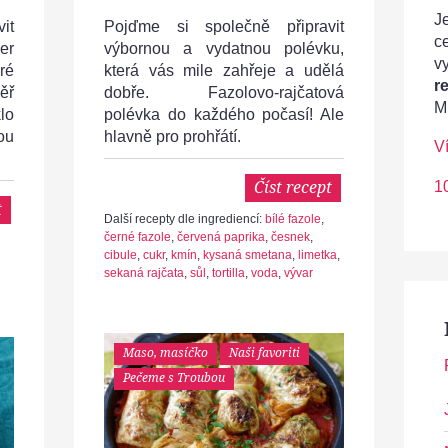
Je
it
Pojďme si společně připravit
c
er
výbornou a vydatnou polévku,
v
ré
která vás mile zahřeje a udělá
r
ěř
dobře. Fazolovo-rajčatová
M
lo
polévka do každého počasí! Ale
ou
hlavně pro prohřátí.
V
Číst recept
1
t
Další recepty dle ingrediencí:
bílé fazole
,
černé fazole
,
červená paprika
,
česnek
,
cibule
,
cukr
,
kmín
,
kysaná smetana
,
limetka
,
sekaná rajčata
,
sůl
,
tortilla
,
voda
,
vývar
Maso, masíčko
Naši favoriti
Pečeme s Troubou