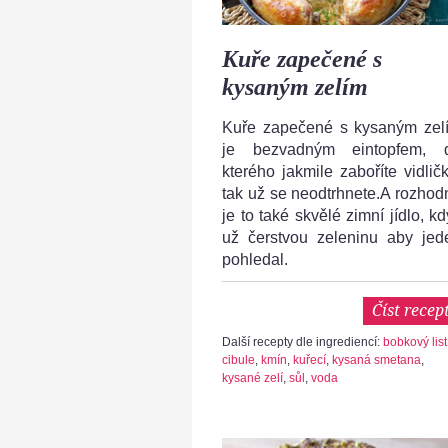
Kuře zapečené s
kysaným zelím
Kuře zapečené s kysaným zel
je bezvadným eintopfem, 
kterého jakmile zaboříte vidličk
tak už se neodtrhnete.A rozhod
je to také skvělé zimní jídlo, k
už čerstvou zeleninu aby jed
pohledal.
Číst recep
Další recepty dle ingrediencí:
bobkový list
cibule
,
kmín
,
kuřecí
,
kysaná smetana
,
kysané zelí
,
sůl
,
voda