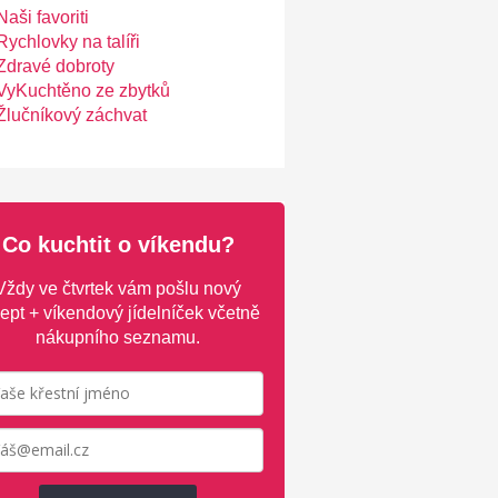
Naši favoriti
Rychlovky na talíři
Zdravé dobroty
VyKuchtěno ze zbytků
Žlučníkový záchvat
Co kuchtit o víkendu?
Vždy ve čtvrtek vám pošlu nový
ept + víkendový jídelníček včetně
nákupního seznamu.