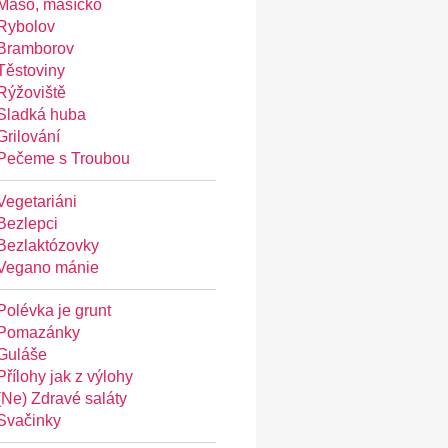
Maso, masíčko
Rybolov
Bramborov
Těstoviny
Rýžoviště
Sladká huba
Grilování
Pečeme s Troubou
Vegetariáni
Bezlepci
Bezlaktózovky
Vegano mánie
Polévka je grunt
Pomazánky
Guláše
Přílohy jak z výlohy
(Ne) Zdravé saláty
Svačinky