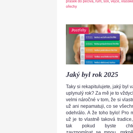
prášek do pečiva
,
rum
,
soli
,
vejce
,
vlašsk
ořechy
Postřehy
Jaký byl rok 2025
Taky si rekapitulujete, jaký byl 
uplynulý rok? Za mě je to vždyc
velmi náročné v tom, že si vlast
už ani nepamatuji, co se všech
odehrálo. A že toho bylo! Pro 
už je to vlastně taková tradice,
tak pokud byste chtě
zavzpomínat se mnou, mrkně