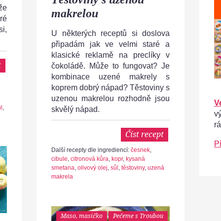
že
makrelou
ré
i,
U některých receptů si doslova
připadám jak ve velmi staré a
klasické reklamě na preclíky v
t
čokoládě. Může to fungovat? Je
kombinace uzené makrely s
koprem dobrý nápad? Těstoviny s
uzenou makrelou rozhodně jsou
V
l
,
skvělý nápad.
v
r
Číst recept
P
Další recepty dle ingrediencí:
česnek
,
cibule
,
citronová kůra
,
kopr
,
kysaná
smetana
,
olivový olej
,
sůl
,
těstoviny
,
uzená
makrela
Maso, masíčko
Pečeme s Troubou