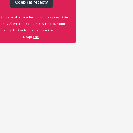
Odebírat recepty
ěr lze kdykoli snadno zrušit. Taky nesnáším
am, Váš email nikomu nikdy neprozradím.
Více mých zásadách zpracování osobních
údajů
zde
.