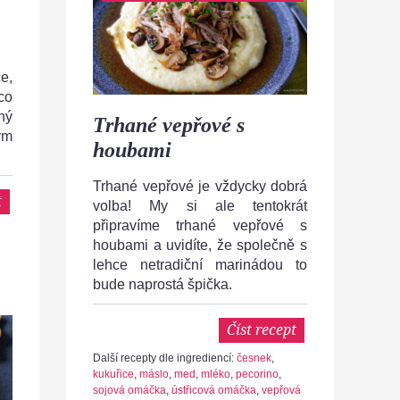
e,
co
ný
Trhané vepřové s
ým
houbami
Trhané vepřové je vždycky dobrá
t
volba! My si ale tentokrát
připravíme trhané vepřové s
houbami a uvidíte, že společně s
lehce netradiční marinádou to
bude naprostá špička.
Číst recept
Další recepty dle ingrediencí:
česnek
,
kukuřice
,
máslo
,
med
,
mléko
,
pecorino
,
sojová omáčka
,
ústřicová omáčka
,
vepřová