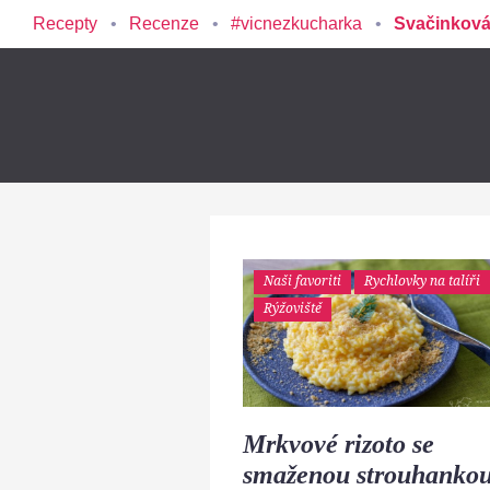
Recepty
Recenze
#vicnezkucharka
Svačinková
Naši favoriti
Rychlovky na talíři
Rýžoviště
Mrkvové rizoto se
smaženou strouhanko