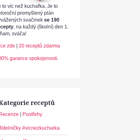
 to víc než kuchařka. Je to
eloroční promyšlený plán
yvážených svačinek
se 190
ecepty
, na každý (školní) den 1.
ňam, sváča!
íce zde
|
20 receptů zdarma
00% garance spokojenosti
.
Kategorie receptů
Recenze
|
Postřehy
Jídelníčky #vicnezkucharka