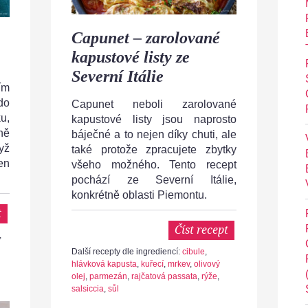
Capunet – zarolované
kapustové listy ze
Severní Itálie
ím
do
Capunet neboli zarolované
u,
kapustové listy jsou naprosto
ně
báječné a to nejen díky chuti, ale
dyž
také protože zpracujete zbytky
en
všeho možného. Tento recept
pochází ze Severní Itálie,
konkrétně oblasti Piemontu.
t
Číst recept
,
Další recepty dle ingrediencí:
cibule
,
hlávková kapusta
,
kuřecí
,
mrkev
,
olivový
olej
,
parmezán
,
rajčatová passata
,
rýže
,
salsiccia
,
sůl