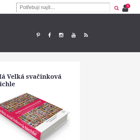
á Velká svačinková
ichle