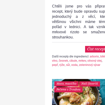
Chtěli jsme pro vás připrav
recept, který bude opravdu sup
jednoduchý a z věcí, kte
většinou všichni máme tém
pořád v lednici. A tak vznik
mrkvové rizoto se smažen
strouhankou.
Číst recep
Další recepty dle ingrediencí:
arborio
,
bílé
víno
,
česnek
,
cibule
,
mrkev
,
olivový olej
,
pepř
,
rýže
,
sůl
,
voda
,
zeleninový vývar
Maso, masíčko
Naši favoriti
Pečeme s Troubou