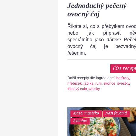
Jednoduchý pečený
ovocný čaj
Říkáte si, co s přebytkem ovoc
nebo jak připravit ně
speciálního jako dárek? Peče
ovocný čaj je bezvadn
řešením.
Číst recep
Další recepty dle ingrediencí:
borůvky
,
hřebíček
,
jablka
,
rum
,
skořice
,
švestky
,
třtinový cukr
,
whisky
Maso, masíčko
Naši favoriti
Rybolov