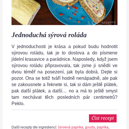
Jednoduchá sýrová roláda
V jednoduchosti je krása a pokud budu hodnotit
sýrovou roládu, tak je to doslova a do písmene
jídelní krasavice a parádnice. Naposledy, když jsem
sýrovou roládu připravovala, tak jsme ji snědli ve
dvou téměř na posezení, jak byla dobrá. Dejte si
pozor. Ona se totiž tváří hodně nenápadně, ale pak
se zakousnete a řeknete si, tak si dám ještě plátek,
pak další plátek, a další… no a má to ještě smysl
tam nechávat těch posledních pár centimetrů?
Peklo.
Číst recept
Další recepty dle ingrediencí:
červená paprika
,
gouda
,
paprika
,