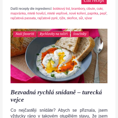
Číst recept
Další recepty dle ingrediencí:
bobkový list
,
brambory
,
cibule
,
cukr
,
majoránka
,
mleté hovězí
,
mleté vepřové
,
nové koření
,
paprika
,
pepř
,
rajčatová passata
,
rajčatové pyré
,
rýže
,
skořice
,
sůl
,
vývar
Naši favoriti
Rychlovky na talíři
Svačinky
Bezvadná rychlá snídaně – turecká
vejce
Co nejčastěji snídáte? Abych se přiznala, jsem
vždycky ráno v takovém otupělém stavu, že jsem