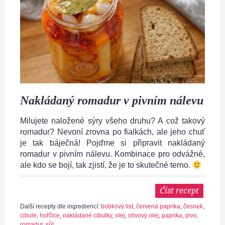
Nakládaný romadur v pivním nálevu
Milujete naložené sýry všeho druhu? A což takový
romadur? Nevoní zrovna po fialkách, ale jeho chuť
je tak báječná! Pojďme si připravit nakládaný
romadur v pivním nálevu. Kombinace pro odvážné,
ale kdo se bojí, tak zjistí, že je to skutečné terno.
Číst recept
Další recepty dle ingrediencí:
bobkový list
,
červená paprika
,
česnek
,
cibule
,
hořčice
,
nakládané cibulky
,
olej
,
olivový olej
,
paprika
,
pivo
,
romadur
,
sůl