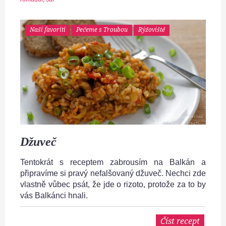
Naši favoriti
Pečeme s Troubou
Rýžoviště
Džuveč
Tentokrát s receptem zabrousím na Balkán a
připravíme si pravý nefalšovaný džuveč. Nechci zde
vlastně vůbec psát, že jde o rizoto, protože za to by
vás Balkánci hnali.
Číst recept