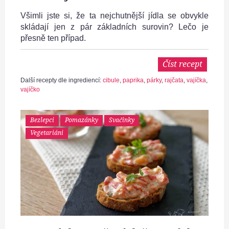
Všimli jste si, že ta nejchutnější jídla se obvykle
skládají jen z pár základních surovin? Lečo je
přesně ten případ.
Číst recept
Další recepty dle ingrediencí:
cibule
,
paprika
,
párky
,
rajčata
,
vajíčka
,
vajíčko
Bezlepci
Pomazánky
Svačinky
Vegetariáni