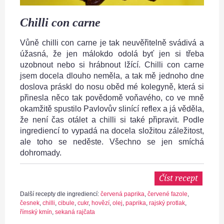
Chilli con carne
Vůně chilli con carne je tak neuvěřitelně svádivá a
úžasná, že jen málokdo odolá byť jen si třeba
uzobnout nebo si hrábnout lžící. Chilli con carne
jsem docela dlouho neměla, a tak mě jednoho dne
doslova práskl do nosu oběd mé kolegyně, která si
přinesla něco tak povědomě voňavého, co ve mně
okamžitě spustilo Pavlovův slinící reflex a já věděla,
že není čas otálet a chilli si také připravit. Podle
ingrediencí to vypadá na docela složitou záležitost,
ale toho se neděste. Všechno se jen smíchá
dohromady.
Číst recept
Další recepty dle ingrediencí:
červená paprika
,
červené fazole
,
česnek
,
chilli
,
cibule
,
cukr
,
hovězí
,
olej
,
paprika
,
rajský protlak
,
římský kmín
,
sekaná rajčata