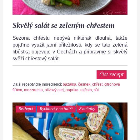
Skvělý salát se zeleným chřestem
Sezona chřestu nebývá nikterak dlouhá, takže
pojďme využít jarní příležitosti, kdy se tato zelená
libůstka objevuje v Čechách a připravme si skvělý
svěží chřestový salát.
Číst recept
Další recepty dle ingrediencí:
bazalka
,
česnek
,
chřest
,
citronová
šťáva
,
mozzarella
,
olivový olej
,
paprika
,
rajčata
,
sůl
Bezlepci
Rychlovky na talíři
Svačinky