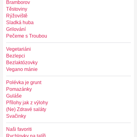
Bramborov
Těstoviny
Rýžoviště
Sladká huba
Grilování
Pečeme s Troubou
Vegetariáni
Bezlepci
Bezlaktózovky
Vegano mánie
Polévka je grunt
Pomazánky
Guláše
Přílohy jak z výlohy
(Ne) Zdravé saláty
Svačinky
Naši favoriti
Rychlovky na talíři