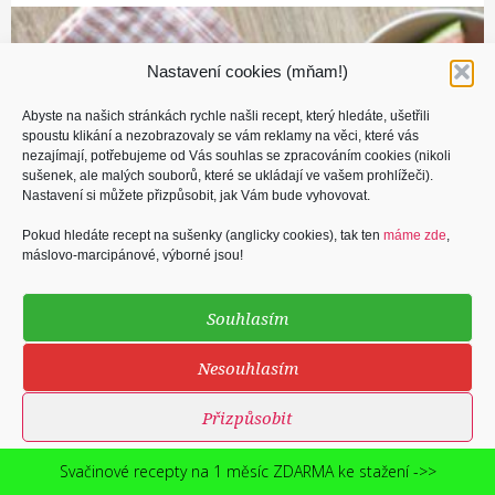
Nastavení cookies (mňam!)
Abyste na našich stránkách rychle našli recept, který hledáte, ušetřili
spoustu klikání a nezobrazovaly se vám reklamy na věci, které vás
nezajímají, potřebujeme od Vás souhlas se zpracováním cookies (nikoli
sušenek, ale malých souborů, které se ukládají ve vašem prohlížeči).
Nastavení si můžete přizpůsobit, jak Vám bude vyhovovat.
Pokud hledáte recept na sušenky (anglicky cookies), tak ten
máme zde
,
máslovo-marcipánové, výborné jsou!
Souhlasím
Nesouhlasím
Přizpůsobit
Zásady cookies
Ochrana osobních údajů podle GDPR
Svačinové recepty na 1 měsíc ZDARMA ke stažení ->>