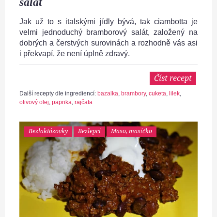
salát
Jak už to s italskými jídly bývá, tak ciambotta je
velmi jednoduchý bramborový salát, založený na
dobrých a čerstvých surovinách a rozhodně vás asi
i překvapí, že není úplně zdravý.
Číst recept
Další recepty dle ingrediencí:
bazalka
,
brambory
,
cuketa
,
lilek
,
olivový olej
,
paprika
,
rajčata
Bezlaktózovky
Bezlepci
Maso, masíčko