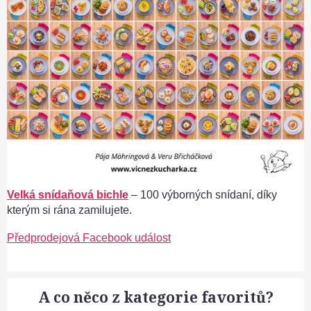
Velká snídaňová bichle
– 100 výborných snídaní, díky
kterým si rána zamilujete.
Předprodejová Facebook událost
A co něco z kategorie favoritů?