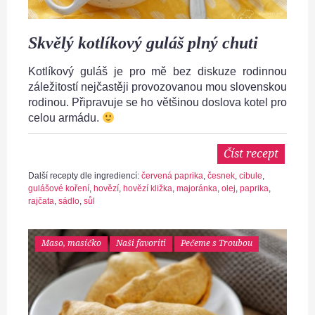
Skvělý kotlíkový guláš plný chuti
Kotlíkový guláš je pro mě bez diskuze rodinnou
záležitostí nejčastěji provozovanou mou slovenskou
rodinou. Připravuje se ho většinou doslova kotel pro
celou armádu.
Číst recept
Další recepty dle ingrediencí:
červená paprika
,
česnek
,
cibule
,
gulášové koření
,
hovězí
,
hovězí kližka
,
majoránka
,
olej
,
paprika
,
rajčata
,
sádlo
,
sůl
Maso, masíčko
Naši favoriti
Pečeme s Troubou