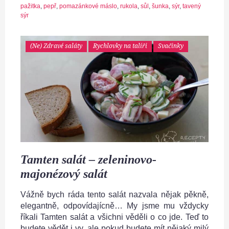
pažitka
,
pepř
,
pomazánkové máslo
,
rukola
,
sůl
,
šunka
,
sýr
,
tavený
sýr
(Ne) Zdravé saláty
Rychlovky na talíři
Svačinky
Tamten salát – zeleninovo-
majonézový salát
Vážně bych ráda tento salát nazvala nějak pěkně,
elegantně, odpovídajícně… My jsme mu vždycky
říkali Tamten salát a všichni věděli o co jde. Teď to
budete vědět i vy, ale pokud budete mít nějaký milý