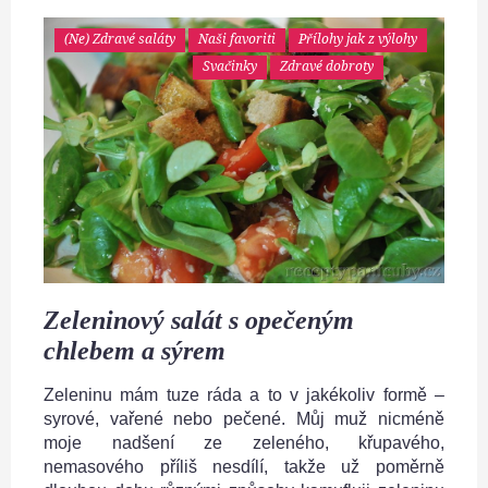
(Ne) Zdravé saláty
Naši favoriti
Přílohy jak z výlohy
Svačinky
Zdravé dobroty
Zeleninový salát s opečeným
chlebem a sýrem
Zeleninu mám tuze ráda a to v jakékoliv formě –
syrové, vařené nebo pečené. Můj muž nicméně
moje nadšení ze zeleného, křupavého,
nemasového příliš nesdílí, takže už poměrně