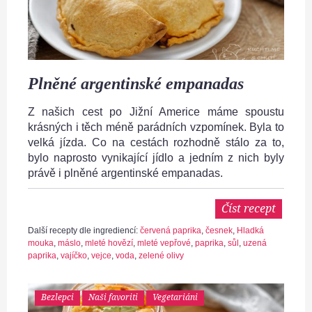
Plněné argentinské empanadas
Z našich cest po Jižní Americe máme spoustu
krásných i těch méně parádních vzpomínek. Byla to
velká jízda. Co na cestách rozhodně stálo za to,
bylo naprosto vynikající jídlo a jedním z nich byly
právě i plněné argentinské empanadas.
Číst recept
Další recepty dle ingrediencí:
červená paprika
,
česnek
,
Hladká
mouka
,
máslo
,
mleté hovězí
,
mleté vepřové
,
paprika
,
sůl
,
uzená
paprika
,
vajíčko
,
vejce
,
voda
,
zelené olivy
Bezlepci
Naši favoriti
Vegetariáni