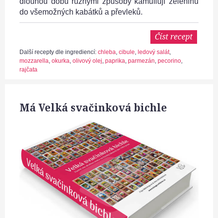
dlouhou dobu různými způsoby kamufluji zeleninu
do všemožných kabátků a převleků.
Číst recept
Další recepty dle ingrediencí:
chleba
,
cibule
,
ledový salát
,
mozzarella
,
okurka
,
olivový olej
,
paprika
,
parmezán
,
pecorino
,
rajčata
Má Velká svačinková bichle