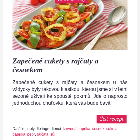
Zapečené cukety s rajčaty a
česnekem
Zapečené cukety s rajčaty a česnekem u nás
vždycky byly takovou klasikou, kterou jsme si v letní
sezoně užívali ke spoustě pokrmů. Jde o naprosto
jednoduchou chuťovku, která vás bude bavit.
Číst recept
Další recepty dle ingrediencí:
červená paprika
,
česnek
,
cuketa
,
paprika
,
pepř
,
rajčata
,
sůl