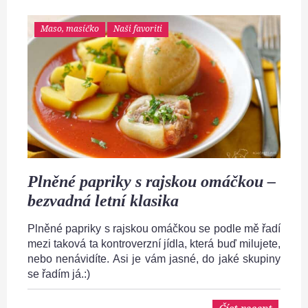
Maso, masíčko
Naši favoriti
Plněné papriky s rajskou omáčkou –
bezvadná letní klasika
Plněné papriky s rajskou omáčkou se podle mě řadí
mezi taková ta kontroverzní jídla, která buď milujete,
nebo nenávidíte. Asi je vám jasné, do jaké skupiny
se řadím já.:)