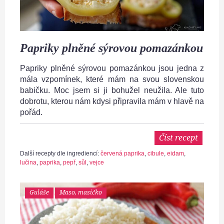
Papriky plněné sýrovou pomazánkou
Papriky plněné sýrovou pomazánkou jsou jedna z
mála vzpomínek, které mám na svou slovenskou
babičku. Moc jsem si ji bohužel neužila. Ale tuto
dobrotu, kterou nám kdysi připravila mám v hlavě na
pořád.
Číst recept
Další recepty dle ingrediencí:
červená paprika
,
cibule
,
eidam
,
lučina
,
paprika
,
pepř
,
sůl
,
vejce
Guláše
Maso, masíčko