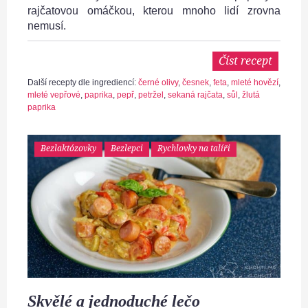
rajčatovou omáčkou, kterou mnoho lidí zrovna
nemusí.
Číst recept
Další recepty dle ingrediencí:
černé olivy
,
česnek
,
feta
,
mleté hovězí
,
mleté vepřové
,
paprika
,
pepř
,
petržel
,
sekaná rajčata
,
sůl
,
žlutá
paprika
Bezlaktózovky
Bezlepci
Rychlovky na talíři
Skvělé a jednoduché lečo