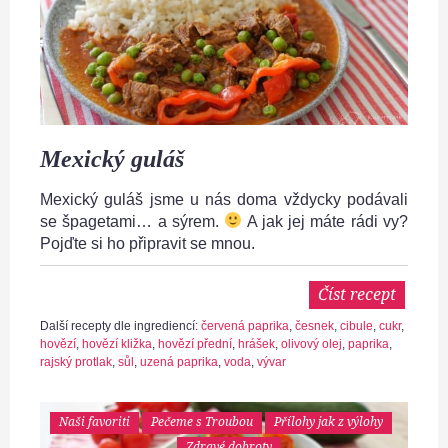
Mexický guláš
Mexický guláš jsme u nás doma vždycky podávali
se špagetami… a sýrem.
A jak jej máte rádi vy?
Pojďte si ho připravit se mnou.
Číst recept
Další recepty dle ingrediencí:
červená paprika
,
česnek
,
cibule
,
cukr
,
hovězí
,
hovězí kližka
,
hovězí přední
,
hrášek
,
olivový olej
,
paprika
,
rajský protlak
,
sůl
,
uzená paprika
,
voda
,
vývar
Naši favoriti
Pečeme s Troubou
Přílohy jak z výlohy
Zdravé dobroty