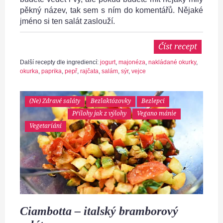
pěkný název, tak sem s ním do komentářů. Nějaké
jméno si ten salát zaslouží.
Číst recept
Další recepty dle ingrediencí:
jogurt
,
majonéza
,
nakládané okurky
,
okurka
,
paprika
,
pepř
,
rajčata
,
salám
,
sýr
,
vejce
(Ne) Zdravé saláty
Bezlaktózovky
Bezlepci
Přílohy jak z výlohy
Vegano mánie
Vegetariáni
Ciambotta – italský bramborový