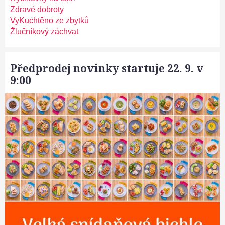
Zdravé dobroty
VyKuchtěno ze zbytků
Žlučníkový záchvat
Předprodej novinky startuje 22. 9. v
9:00