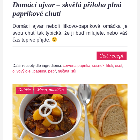
Domácí ajvar – skvělá příloha plná
paprikové chuti
Domácí ajvar neboli lilkovo-papriková omáčka je
svou chutí tak typická, že ji buď milujete, nebo váš
čas teprve přijde.
Číst recept
Další recepty dle ingrediencí:
červená paprika
,
česnek
,
lilek
,
ocet
,
olivový olej
,
paprika
,
pepř
,
rajčata
,
sůl
Guláše
Maso, masíčko