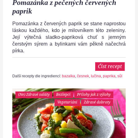
Pomazánka z pečených červených
paprik
Pomazánka z červených paprik se stane naprostou
láskou každého, kdo je milovníkem této zeleniny.
Její výtečná sladko-papriková chuť s jemným
čerstvým sýrem a bylinkami vám pěkně načechrá
pírka.
Číst recept
Další recepty dle ingrediencí:
bazalka
,
česnek
,
lučina
,
paprika
,
sůl
(Ne) Zdravé saláty
Bezlepci
Přílohy jak z výlohy
Vegetariáni
Zdravé dobroty