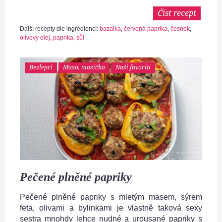
Číst recept
Další recepty dle ingrediencí:
bazalka
,
červená paprika
,
česnek
,
olivový olej
,
paprika
,
sůl
Bezlepci
Maso, masíčko
Naši favoriti
Pečené plněné papriky
Pečené plněné papriky s mletým masem, sýrem
feta, olivami a bylinkami je vlastně taková sexy
sestra mnohdy lehce nudné a urousané papriky s