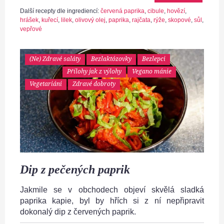
Další recepty dle ingrediencí:
červená paprika
,
cibule
,
hovězí
,
hrášek
,
kuřecí
,
lilek
,
olivový olej
,
paprika
,
rajčata
,
rýže
,
skopové
,
sůl
,
vepřové
(Ne) Zdravé saláty
Bezlaktózovky
Bezlepci
Přílohy jak z výlohy
Vegano mánie
Vegetariáni
Zdravé dobroty
Dip z pečených paprik
Jakmile se v obchodech objeví skvělá sladká
paprika kapie, byl by hřích si z ní nepřipravit
dokonalý dip z červených paprik.