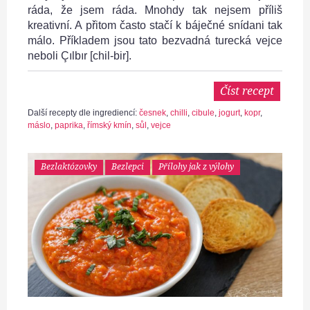
ráda, že jsem ráda. Mnohdy tak nejsem příliš
kreativní. A přitom často stačí k báječné snídani tak
málo. Příkladem jsou tato bezvadná turecká vejce
neboli Çılbır [chil-bir].
Číst recept
Další recepty dle ingrediencí:
česnek
,
chilli
,
cibule
,
jogurt
,
kopr
,
máslo
,
paprika
,
římský kmín
,
sůl
,
vejce
Bezlaktózovky
Bezlepci
Přílohy jak z výlohy