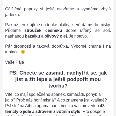
Očištěné papriky si ještě otevřeme a vyndáme zbylá
jadérka.
Pak už jen krájíme na tenké plátky, které dáme do misky.
Přidáme
stroužek česneku
dobře utřený se solí,
natrhanou
bazalku
a
olivový olej
. Je hotovo.
Pár drobností a taková dobrůtka. Výborně chutná i na
topince.
Vaše Pája
PS: Chcete se zasmát, nachytřit se, jak
jíst a žít lépe a ještě podpořit mou
tvorbu?
Víte, co mají společného spánek, kamarádi, pohyb a
jídlo? Proč nás honí mlsná? A co znamená jíst kvalitně?
Psí slečna Aibi a agama pan Limetka vás provedou
48
tématy o jídle a zdravém životním stylu
. Pro dospělé