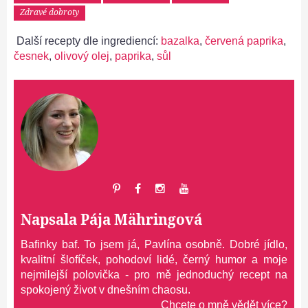
Zdravé dobroty
Další recepty dle ingrediencí:
bazalka
,
červená paprika
,
česnek
,
olivový olej
,
paprika
,
sůl
Napsala
Pája Mähringová
Bafinky baf. To jsem já, Pavlína osobně. Dobré jídlo,
kvalitní šlofíček, pohodoví lidé, černý humor a moje
nejmilejší polovička - pro mě jednoduchý recept na
spokojený život v dnešním chaosu.
Chcete o mně vědět více?