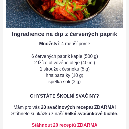
Ingredience na dip z červených paprik
Množství:
4 menší porce
6 červených paprik kapie (500 g)
2 lžíce olivového oleje (40 ml)
1 stroužek česneku (5 g)
hrst bazalky (10 g)
špetka soli (3 g)
CHYSTÁTE ŠKOLNÍ SVAČINY?
Mám pro vás
20 svačinových receptů ZDARMA
!
Stáhněte si ukázku z naší
Velké svačinkové bichle.
Stáhnout 20 receptů ZDARMA