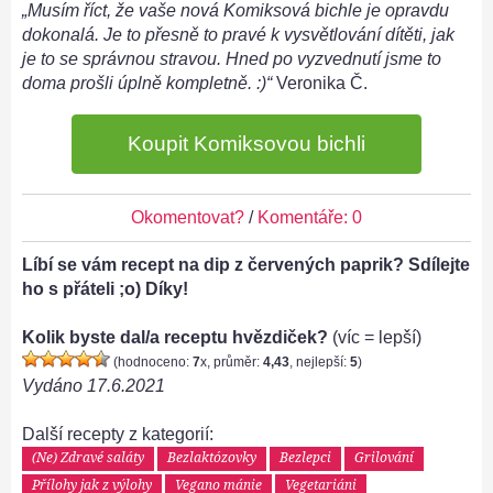
„Musím říct, že vaše nová Komiksová bichle je opravdu
dokonalá. Je to přesně to pravé k vysvětlování dítěti, jak
je to se správnou stravou. Hned po vyzvednutí jsme to
doma prošli úplně kompletně. :)“
Veronika Č.
Koupit Komiksovou bichli
Okomentovat?
/
Komentáře: 0
Líbí se vám recept na dip z červených paprik? Sdílejte
ho s přáteli ;o) Díky!
Kolik byste dal/a receptu hvězdiček?
(víc = lepší)
(hodnoceno:
7
x, průměr:
4,43
, nejlepší:
5
)
Vydáno
17.6.2021
Další recepty z kategorií:
(Ne) Zdravé saláty
Bezlaktózovky
Bezlepci
Grilování
Přílohy jak z výlohy
Vegano mánie
Vegetariáni