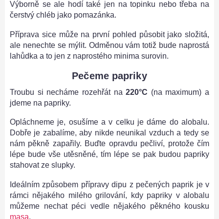
Výborně se ale hodí také jen na topinku nebo třeba na
čerstvý chléb jako pomazánka.
Příprava sice může na první pohled působit jako složitá,
ale nenechte se mýlit. Odměnou vám totiž bude naprostá
lahůdka a to jen z naprostého minima surovin.
Pečeme papriky
Troubu si necháme rozehřát na
220°C
(na maximum) a
jdeme na papriky.
Opláchneme je, osušíme a v celku je dáme do alobalu.
Dobře je zabalíme, aby nikde neunikal vzduch a tedy se
nám pěkně zapařily. Buďte opravdu pečliví, protože čím
lépe bude vše utěsněné, tím lépe se pak budou papriky
stahovat ze slupky.
Ideálním způsobem přípravy dipu z pečených paprik je v
rámci nějakého milého grilování, kdy papriky v alobalu
můžeme nechat péci vedle nějakého pěkného kousku
masa
.