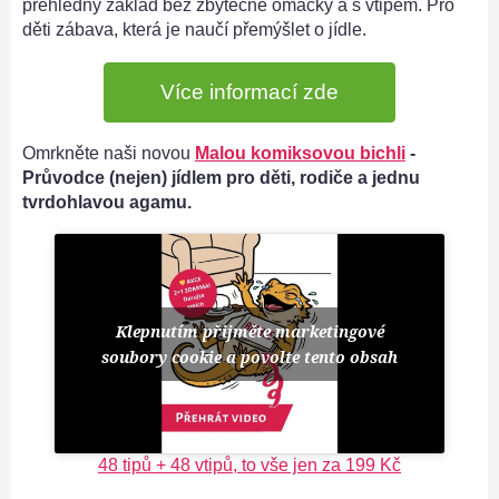
přehledný základ bez zbytečné omáčky a s vtipem. Pro
děti zábava, která je naučí přemýšlet o jídle.
Více informací zde
Omrkněte naši novou
Malou komiksovou bichli
-
Průvodce (nejen) jídlem pro děti, rodiče a jednu
tvrdohlavou agamu.
Klepnutím přijměte marketingové
soubory cookie a povolte tento obsah
48 tipů + 48 vtipů, to vše jen za 199 Kč