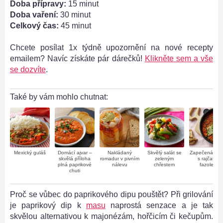
Doba přípravy:
15 minut
Doba vaření:
30 minut
Celkový čas:
45 minut
Chcete posílat 1x týdně upozornění na nové recepty
emailem? Navíc získáte pár dárečků!
Klikněte sem a vše
se dozvíte
.
Také by vám mohlo chutnat:
Mexický guláš
Domácí ajvar –
Nakládaný
Skvělý salát se
Zapečená tre
skvělá příloha
romadur v pivním
zeleným
s rajčaty a
plná paprikové
nálevu
chřestem
fazolemi
chuti
Proč se vůbec do paprikového dipu pouštět? Při grilování
je paprikový dip k
masu
naprostá senzace a je tak
skvělou alternativou k majonézám, hořčicím či kečupům.