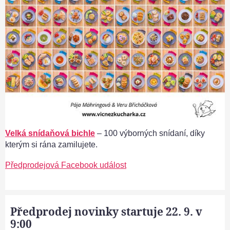
Velká snídaňová bichle
– 100 výborných snídaní, díky
kterým si rána zamilujete.
Předprodejová Facebook událost
Předprodej novinky startuje 22. 9. v
9:00