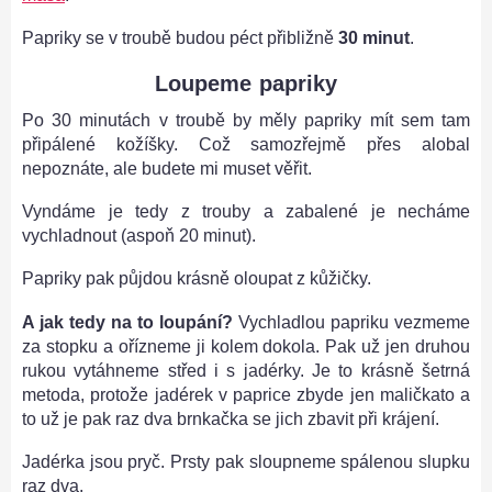
Papriky se v troubě budou péct přibližně
30 minut
.
Loupeme papriky
Po 30 minutách v troubě by měly papriky mít sem tam
připálené kožíšky. Což samozřejmě přes alobal
nepoznáte, ale budete mi muset věřit.
Vyndáme je tedy z trouby a zabalené je necháme
vychladnout (aspoň 20 minut).
Papriky pak půjdou krásně oloupat z kůžičky.
A jak tedy na to loupání?
Vychladlou papriku vezmeme
za stopku a ořízneme ji kolem dokola. Pak už jen druhou
rukou vytáhneme střed i s jadérky. Je to krásně šetrná
metoda, protože jadérek v paprice zbyde jen maličkato a
to už je pak raz dva brnkačka se jich zbavit při krájení.
Jadérka jsou pryč. Prsty pak sloupneme spálenou slupku
raz dva.