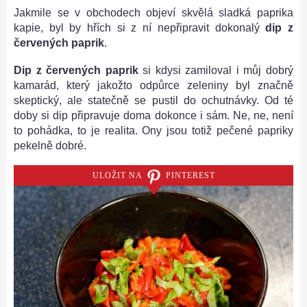
Jakmile se v obchodech objeví skvělá sladká paprika
kapie, byl by hřích si z ní nepřipravit dokonalý
dip z
červených paprik
.
Dip z červených paprik
si kdysi zamiloval i můj dobrý
kamarád, který jakožto odpůrce zeleniny byl značně
skeptický, ale statečně se pustil do ochutnávky. Od té
doby si dip připravuje doma dokonce i sám. Ne, ne, není
to pohádka, to je realita. Ony jsou totiž pečené papriky
pekelně dobré.
ULOŽIT NA
PINTEREST