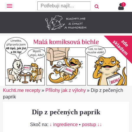
menu
Kuchti.me recepty
»
Přílohy jak z výlohy
»
Dip z pečených
paprik
Dip z pečených paprik
Skoč na:
↓ ingredience
•
postup ↓↓