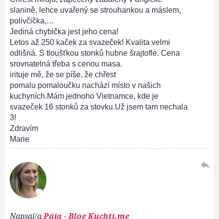
slanině, lehce uvařený se strouhankou a máslem,
polivčička,…
Jediná chybička jest jeho cena!
Letos až 250 kaček za svazeček! Kvalita velmi
odlišná. S tloušťkou stonků hubne šrajtofle. Cena
srovnatelná třeba s cenou masa.
irituje mě, že se píše, že chřest
pomalu pomaloučku nachází místo v našich
kuchyních.Mám jednoho Vietnamce, kde je
svazeček 16 stonků za stovku.Už jsem tam nechala
3!
Zdravím
Marie
reply
Napsal/a
Pája - Blog Kuchti.me