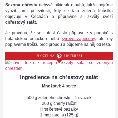
Sezona chřestu
nebývá nikterak dlouhá, takže pojďme
využít jarní příležitosti, kdy se tato zelená libůstka
objevuje v Čechách a připravme si skvělý svěží
chřestový salát
.
Je pravdou, že se chřest často připravuje v podobě s
holandskou omáčkou nebo
sýrově zapečený
, ale my
poplaveme trošku proti proudu a půjdeme na něj od lesa.
ULOŽIT NA
PINTEREST
Ingredience na chřestový salát
Množství:
4 porce
500 g zeleného chřestu – 1 svazek
200 g cherry rajčat
Hrst čerstvé bazalky
1 mozzarella (125 g)