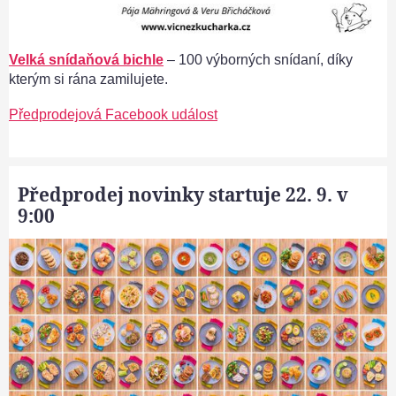
Velká snídaňová bichle
– 100 výborných snídaní, díky
kterým si rána zamilujete.
Předprodejová Facebook událost
Předprodej novinky startuje 22. 9. v
9:00