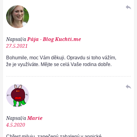
reply
Napsal/a
Pája - Blog Kuchti.me
27.5.2021
Bohumile, moc Vám děkuji. Opravdu si toho vážím,
že je využíváte. Mějte se celá Vaše rodina dobře.
reply
Napsal/a
Marie
4.5.2020
Chřest miluju, zapečený zabalený v angické