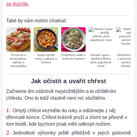
se dozvíte
.
Také by vám mohlo chutnat:
Focaccia s
Super rychlé
Chřestový salát s
Domácí ajvar –
Zeleninový sa
prosciuttem,
noky s rajčaty a
kuřecím masem
skvělá příloha
s prosciuttem
rajčaty a
čočkou
plná paprikové
pečenými
mozzarellou
chuti
broskvemi
Jak očistit a uvařit chřest
Začneme tím zdánlivě nejsložitějším a to očištěním
chřestu. Ono to totiž vlastně není nic složitého.
Omytý chřest vezměte do ruky a odlámejte z něj
dřevnaté konce. Chřest krásně pruží a zlomí se přesně v
tom bodě, kde bychom jinak měli odkrojit nožem.
Jednotlivé výhonky ještě přibližně v jejich polovině