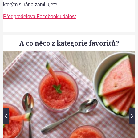
kterým si rána zamilujete.
Předprodejová Facebook událost
A co něco z kategorie favoritů?