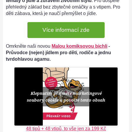
tématy o jídle a zdravém životním stylu
. Pro dospělé
přehledný základ bez zbytečné omáčky a s vtipem. Pro
děti zábava, která je naučí přemýšlet o jídle.
Více informací zde
Omrkněte naši novou
Malou komiksovou bichli
-
Průvodce (nejen) jídlem pro děti, rodiče a jednu
tvrdohlavou agamu.
Klepnutím přijměte marketingové
soubory cookie a povolte tento obsah
48 tipů + 48 vtipů, to vše jen za 199 Kč