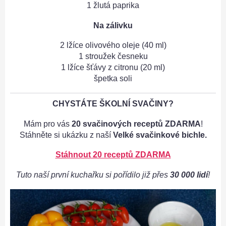
1 žlutá paprika
Na zálivku
2 lžíce olivového oleje (40 ml)
1 stroužek česneku
1 lžíce šťávy z citronu (20 ml)
špetka soli
CHYSTÁTE ŠKOLNÍ SVAČINY?
Mám pro vás
20 svačinových receptů ZDARMA
!
Stáhněte si ukázku z naší
Velké svačinkové bichle.
Stáhnout 20 receptů ZDARMA
Tuto naší první kuchařku si pořídilo již přes
30 000 lidí
!
S