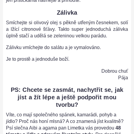
jen prstíčkama natrhejte a přihoďte.
Zálivka
Smíchejte si olivový olej s pěkně utřeným česnekem, solí
a lžící citronové šťávy. Takto super jednoduchá zálivka
úplně stačí a udělá se zeleninou velkou parádu.
Zálivku vmíchejte do salátu a je vymalováno.
Je to prostě a jednoduše boží.
Dobrou chuť
Pája
PS: Chcete se zasmát, nachytřit se, jak
jíst a žít lépe a ještě podpořit mou
tvorbu?
Víte, co mají společného spánek, kamarádi, pohyb a
jídlo? Proč nás honí mlsná? A co znamená jíst kvalitně?
Psí slečna Aibi a agama pan Limetka vás provedou
48