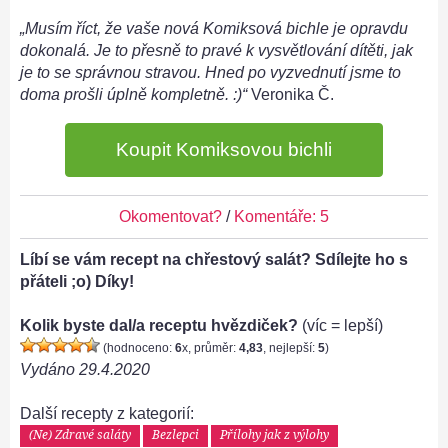
„Musím říct, že vaše nová Komiksová bichle je opravdu
dokonalá. Je to přesně to pravé k vysvětlování dítěti, jak
je to se správnou stravou. Hned po vyzvednutí jsme to
doma prošli úplně kompletně. :)“
Veronika Č.
Koupit Komiksovou bichli
Okomentovat?
/
Komentáře: 5
Líbí se vám recept na chřestový salát? Sdílejte ho s
přáteli ;o) Díky!
Kolik byste dal/a receptu hvězdiček?
(víc = lepší)
(hodnoceno:
6
x, průměr:
4,83
, nejlepší:
5
)
Vydáno
29.4.2020
Další recepty z kategorií:
(Ne) Zdravé saláty
Bezlepci
Přílohy jak z výlohy