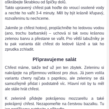
oškrábejte škrabkou od špičky dolů.
Takto upravený chřest pak hoďte do vroucí osolené vody
a nechte ho vařit 3-4 minuty. Měl by být krásně křupavý,
rozvařeninu tu nechceme.
Jakmile je chřest hotový, propláchněte ho ledovou vodou
(ano, trochu barbarské) – uchová si tak svou krásnou
zelenou barvu a přestane se vařit. Pro větší labužníky je
tu pak varianta dát chřest do ledové lázně a tak ho
zprudka zchladit.
Připravujeme salát
Chřest máme, takže teď už jen ten zbytek. Zeleninu si
nakrájejte na příjemnou velikost pro zkus. Já jsem volila
variantu cherry rajčata s paprikou, ale zeleniny se dá
samozřejmě přidat i podstatně víc. Hlavní roli by tu měl
ale stále hrát chřest.
K zelenině přidejte pokrájenou mozzarellu a také
pokrájený chřest. Nezapomeňte na čerstvou bazalku. Tu