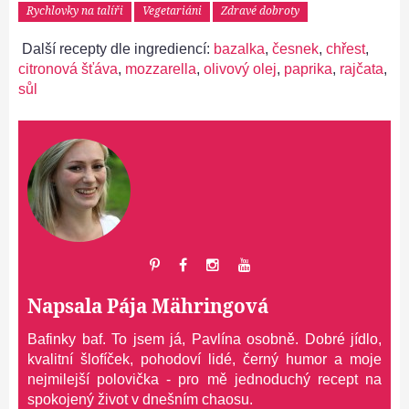
Rychlovky na talíři
Vegetariáni
Zdravé dobroty
Další recepty dle ingrediencí:
bazalka
,
česnek
,
chřest
,
citronová šťáva
,
mozzarella
,
olivový olej
,
paprika
,
rajčata
,
sůl
Napsala
Pája Mähringová
Bafinky baf. To jsem já, Pavlína osobně. Dobré jídlo,
kvalitní šlofíček, pohodoví lidé, černý humor a moje
nejmilejší polovička - pro mě jednoduchý recept na
spokojený život v dnešním chaosu.