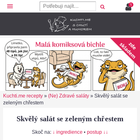
menu
Kuchti.me recepty
»
(Ne) Zdravé saláty
»
Skvělý salát se
zeleným chřestem
Skvělý salát se zeleným chřestem
Skoč na:
↓ ingredience
•
postup ↓↓