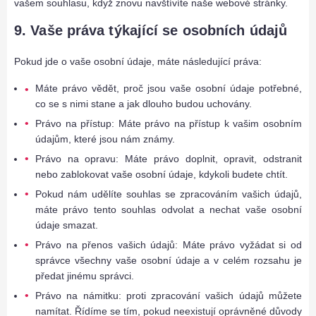
vašem souhlasu, když znovu navštívíte naše webové stránky.
a
9. Vaše práva týkající se osobních údajů
j
í
Pokud jde o vaše osobní údaje, máte následující práva:
m
a
Máte právo vědět, proč jsou vaše osobní údaje potřebné,
v
co se s nimi stane a jak dlouho budou uchovány.
ě
j
Právo na přístup: Máte právo na přístup k vašim osobním
š
údajům, které jsou nám známy.
í
Právo na opravu: Máte právo doplnit, opravit, odstranit
r
nebo zablokovat vaše osobní údaje, kdykoli budete chtít.
e
Pokud nám udělíte souhlas se zpracováním vašich údajů,
k
máte právo tento souhlas odvolat a nechat vaše osobní
l
údaje smazat.
a
Právo na přenos vašich údajů: Máte právo vyžádat si od
m
správce všechny vaše osobní údaje a v celém rozsahu je
y
předat jinému správci.
p
r
Právo na námitku: proti zpracování vašich údajů můžete
o
namítat. Řídíme se tím, pokud neexistují oprávněné důvody