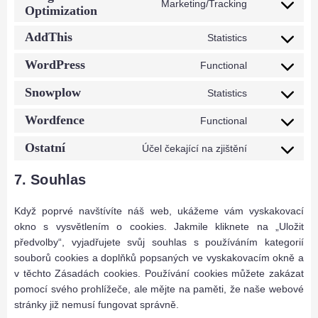
Marketing/Tracking
Optimization
C
o
AddThis
Statistics
n
C
s
o
WordPress
Functional
C
e
n
o
n
Snowplow
s
Statistics
C
n
t
e
o
Wordfence
s
t
Functional
n
C
n
e
o
t
o
Ostatní
s
Účel čekající na zjištění
n
s
t
C
n
e
t
e
o
o
s
7. Souhlas
n
t
r
s
n
e
t
o
v
e
s
n
t
Když poprvé navštívíte náš web, ukážeme vám vyskakovací
s
i
r
e
t
o
okno s vysvětlením o cookies. Jakmile kliknete na „Uložit
e
c
v
n
t
s
předvolby“, vyjadřujete svůj souhlas s používáním kategorií
r
e
i
t
o
e
souborů cookies a doplňků popsaných ve vyskakovacím okně a
v
g
c
t
s
r
v těchto Zásadách cookies. Používání cookies můžete zakázat
i
o
e
o
e
v
pomocí svého prohlížeče, ale mějte na paměti, že naše webové
c
o
a
s
r
i
stránky již nemusí fungovat správně.
e
g
d
e
v