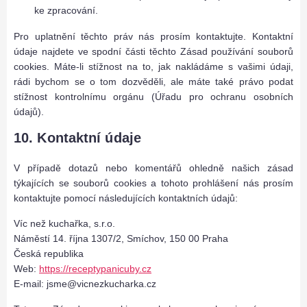
V
ke zpracování.
á
Pro uplatnění těchto práv nás prosím kontaktujte. Kontaktní
s
údaje najdete ve spodní části těchto Zásad používání souborů
)
cookies. Máte-li stížnost na to, jak nakládáme s vašimi údaji,
rádi bychom se o tom dozvěděli, ale máte také právo podat
stížnost kontrolnímu orgánu (Úřadu pro ochranu osobních
údajů).
10. Kontaktní údaje
V případě dotazů nebo komentářů ohledně našich zásad
týkajících se souborů cookies a tohoto prohlášení nás prosím
kontaktujte pomocí následujících kontaktních údajů:
Víc než kuchařka, s.r.o.
Náměstí 14. října 1307/2, Smíchov, 150 00 Praha
Česká republika
Web:
https://receptypanicuby.cz
E-mail:
jsme@
vicnezkucharka.cz