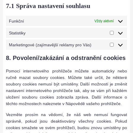
c
w
l
d
r
7.1 Správa nastavení souhlasu
i
e
o
e
t
v
c
s
r
-
h
i
e
n
Funkční
Vždy aktivní
d
a
i
c
w
o
p
d
s
e
o
Statistiky
w
r
s
S
o
r
p
e
-
t
s
d
Marketingové (zajímavější reklamy pro Vás)
l
s
M
o
a
t
f
o
s
a
p
t
a
8. Povolení/zakázání a odstranění cookies
e
w
r
t
i
t
n
k
i
s
n
c
Pomocí internetového prohlížeče můžete automaticky nebo
e
m
t
í
e
ručně mazat soubory cookies. Můžete také určit, že některé
t
i
i
soubory cookies nemusí být umístěny. Další možností je změnit
i
z
k
nastavení internetového prohlížeče tak, aby se vám při každém
n
a
y
uložení souboru cookies zobrazila zpráva. Další informace o
g
t
těchto možnostech naleznete v Nápovědě vašeho prohlížeče.
o
i
v
o
Vezměte prosím na vědomí, že náš web nemusí fungovat
é
n
správně, pokud jsou deaktivovány všechny cookies. Pokud
(
cookies smažete ve svém prohlížeči, budou znovu umístěny po
z