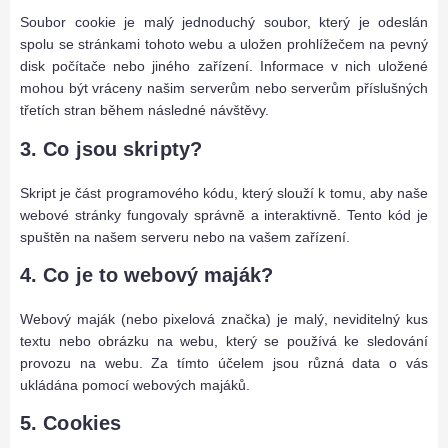
Soubor cookie je malý jednoduchý soubor, který je odeslán
spolu se stránkami tohoto webu a uložen prohlížečem na pevný
disk počítače nebo jiného zařízení. Informace v nich uložené
mohou být vráceny našim serverům nebo serverům příslušných
třetích stran během následné návštěvy.
3. Co jsou skripty?
Skript je část programového kódu, který slouží k tomu, aby naše
webové stránky fungovaly správně a interaktivně. Tento kód je
spuštěn na našem serveru nebo na vašem zařízení.
4. Co je to webový maják?
Webový maják (nebo pixelová značka) je malý, neviditelný kus
textu nebo obrázku na webu, který se používá ke sledování
provozu na webu. Za tímto účelem jsou různá data o vás
ukládána pomocí webových majáků.
5. Cookies