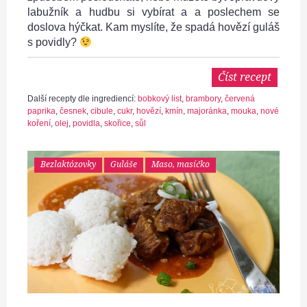
labužník a hudbu si vybírat a a poslechem se
doslova hýčkat. Kam myslíte, že spadá hovězí guláš
s povidly?
Číst recept
Další recepty dle ingrediencí:
bobkový list
,
brambory
,
červená
paprika
,
česnek
,
cibule
,
cukr
,
hovězí
,
kmín
,
majoránka
,
mouka
,
nové
koření
,
olej
,
povidla
,
skořice
,
sůl
Bezlaktózovky
Guláše
Maso, masíčko