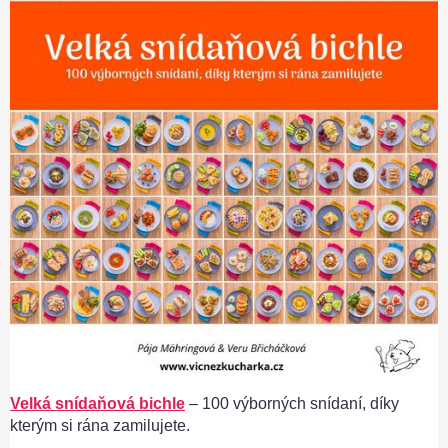
Velká snídaňová bichle
– 100 výborných snídaní, díky
kterým si rána zamilujete.