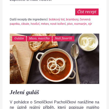
Číst recept
Další recepty dle ingrediencí:
bobkový list
,
brambory
,
červená
paprika
,
cibule
,
hovězí
,
mrkev
,
nové koření
,
pivo
,
rozmarýn
,
sýr
Guláše
Maso, masíčko
Naši favoriti
Jelení guláš
V pohádce o Smolíčkovi Pacholíčkovi narážíme na
ne úplně reálný příběh, který popisuje malého