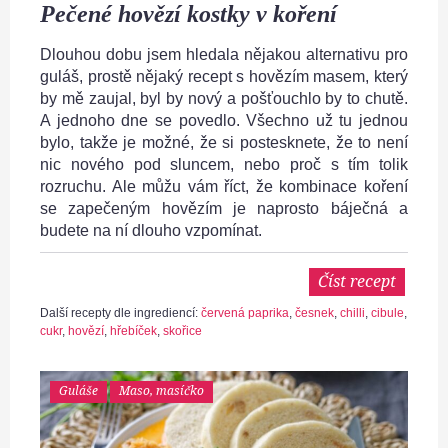
Pečené hovězí kostky v koření
Dlouhou dobu jsem hledala nějakou alternativu pro
guláš, prostě nějaký recept s hovězím masem, který
by mě zaujal, byl by nový a pošťouchlo by to chutě.
A jednoho dne se povedlo. Všechno už tu jednou
bylo, takže je možné, že si postesknete, že to není
nic nového pod sluncem, nebo proč s tím tolik
rozruchu. Ale můžu vám říct, že kombinace koření
se zapečeným hovězím je naprosto báječná a
budete na ní dlouho vzpomínat.
Číst recept
Další recepty dle ingrediencí:
červená paprika
,
česnek
,
chilli
,
cibule
,
cukr
,
hovězí
,
hřebíček
,
skořice
Guláše
Maso, masíčko