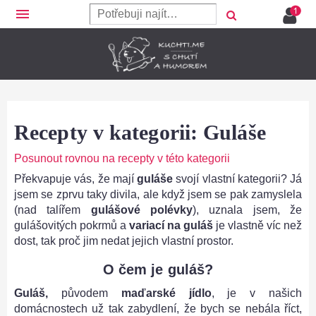
menu
Recepty v kategorii: Guláše
Posunout rovnou na recepty v této kategorii
Překvapuje vás, že mají
guláše
svojí vlastní kategorii? Já
jsem se zprvu taky divila, ale když jsem se pak zamyslela
(nad talířem
gulášové polévky
), uznala jsem, že
gulášovitých pokrmů a
variací na guláš
je vlastně víc než
dost, tak proč jim nedat jejich vlastní prostor.
O čem je guláš?
Guláš,
původem
maďarské jídlo
, je v našich
domácnostech už tak zabydlení, že bych se nebála říct,