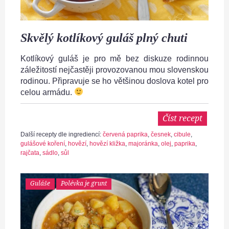
Skvělý kotlíkový guláš plný chuti
Kotlíkový guláš je pro mě bez diskuze rodinnou
záležitostí nejčastěji provozovanou mou slovenskou
rodinou. Připravuje se ho většinou doslova kotel pro
celou armádu.
Číst recept
Další recepty dle ingrediencí:
červená paprika
,
česnek
,
cibule
,
gulášové koření
,
hovězí
,
hovězí kližka
,
majoránka
,
olej
,
paprika
,
rajčata
,
sádlo
,
sůl
Guláše
Polévka je grunt