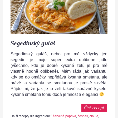
Segedinský guláš
Segedínský guláš, nebo pro mě vždycky jen
segedin je moje super extra oblíbené jídlo
(všechno, kde je dobré kysané zelí, je pro mě
vlastně hodně oblíbené). Mám ráda jak variantu,
kdy se do omáčky nepřidává kysaná smetana, ale
právě ta varianta se smetanou je prostě skvělá.
Přijde mi, že jak je to zelí takové správně kyselé,
kysaná smetana tomu dodá jemnost a eleganci
Číst recept
Další recepty dle ingrediencí:
červená paprika
,
česnek
,
cibule
,