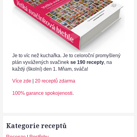
Je to víc než kuchařka. Je to celoroční promyšlený
plán vyvážených svačinek
se 190 recepty
, na
každý (školní) den 1. Mňam, sváča!
Více zde
|
20 receptů zdarma
100% garance spokojenosti
.
Kategorie receptů
Recenze
|
Postřehy