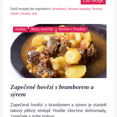
Číst recept
Další recepty dle ingrediencí:
brambory
,
červená paprika
,
česnek
,
cibule
,
mouka
,
olej
Guláše
Maso, masíčko
Pečeme s Troubou
Zapečené hovězí s bramborem a
sýrem
Zapečené hovězí s bramborem a sýrem je vlastně
takový pěkný eintopf. Hodíte všechno dohromady,
zapečete a máte hotovo.