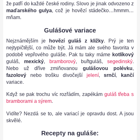
že patří do každé české rodiny. Slovo je jinak odvozeno z
maďarského gulya
, což je hovězí stádečko…hmmm…
mňam.
Gulášové variace
Nejznámějším je
hovězí guláš z kližky
. Prý je ten
nejtypičtější, co může být. Já mám ale svého favorita v
podobě vepřového guláše. Pak tu taky máme
kotlíkový
guláš,
mexický
,
bramborový
, buřtguláš,
segedinský
.
Nebo už dříve zmiňovanou
gulášovou polévku
,
fazolový
nebo trošku divočejší
jelení
,
srnčí
,
kančí
variace.
Když se pak trochu víc rozřádím, zapékám
guláš třeba s
bramborami a sýrem
.
Vidíte? Nezdá se to, ale variací je opravdu dost. A jsou
skvělé.
Recepty na guláše: