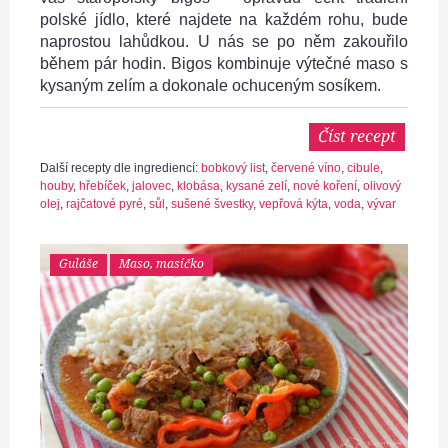
polské jídlo, které najdete na každém rohu, bude
naprostou lahůdkou. U nás se po něm zakouřilo
během pár hodin. Bigos kombinuje výtečné maso s
kysaným zelím a dokonale ochuceným sosíkem.
Číst recept
Další recepty dle ingrediencí:
bobkový list
,
červené víno
,
cibule
,
houby
,
hřebíček
,
jalovec
,
klobása
,
kysané zelí
,
nové koření
,
olivový
olej
,
rajčatové pyré
,
sůl
,
sušené švestky
,
vepřová kýta
,
voda
,
vývar
Guláše
Maso, masíčko