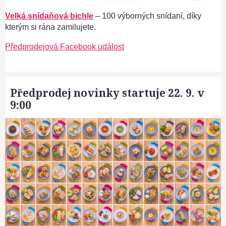
Velká snídaňová bichle
– 100 výborných snídaní, díky
kterým si rána zamilujete.
Předprodejová Facebook událost
Předprodej novinky startuje 22. 9. v
9:00