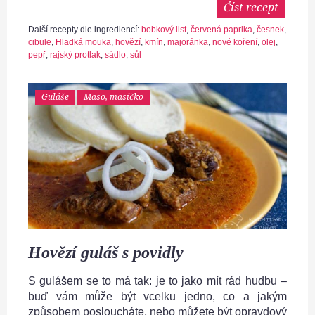
Číst recept
Další recepty dle ingrediencí:
bobkový list
,
červená paprika
,
česnek
,
cibule
,
Hladká mouka
,
hovězí
,
kmín
,
majoránka
,
nové koření
,
olej
,
pepř
,
rajský protlak
,
sádlo
,
sůl
Guláše
Maso, masíčko
Hovězí guláš s povidly
S gulášem se to má tak: je to jako mít rád hudbu –
buď vám může být vcelku jedno, co a jakým
způsobem posloucháte, nebo můžete být opravdový