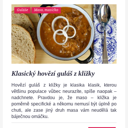
Guláše
Maso, masíčko
Klasický hovězí guláš z kližky
Hovězí guláš z kližky je klasika klasik, kterou
většinu populace vůbec neurazíte, spíše naopak –
nadchnete. Pravdou je, že maso – kližka je
poměrně specifické a někomu nemusí být úplně po
chuti, ale zase jiný druh masa vám neudělá tak
báječnou omáčku.