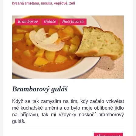
kysaná smetana
,
mouka
,
vepřové
,
zelí
Bramborov
Guláše
Naši favoriti
Bramborový guláš
Když se tak zamyslím na tím, kdy začalo vzkvétat
mé kuchařské umění a co bylo moje oblíbené jídlo
na přípravu, tak mi vždycky naskočí bramborový
guláš.