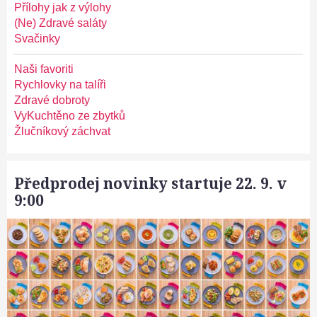
Přílohy jak z výlohy
(Ne) Zdravé saláty
Svačinky
Naši favoriti
Rychlovky na talíři
Zdravé dobroty
VyKuchtěno ze zbytků
Žlučníkový záchvat
Předprodej novinky startuje 22. 9. v
9:00