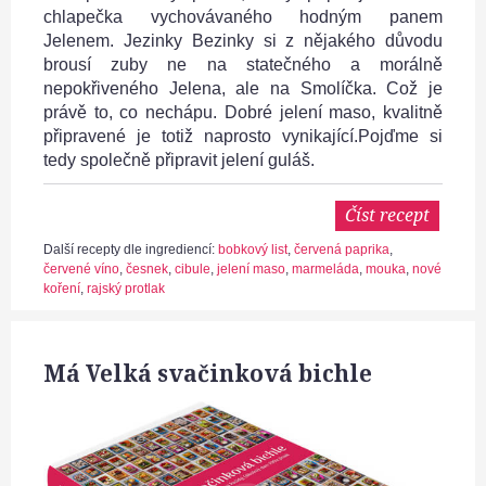
chlapečka vychovávaného hodným panem
Jelenem. Jezinky Bezinky si z nějakého důvodu
brousí zuby ne na statečného a morálně
nepokřiveného Jelena, ale na Smolíčka. Což je
právě to, co nechápu. Dobré jelení maso, kvalitně
připravené je totiž naprosto vynikající.Pojďme si
tedy společně připravit jelení guláš.
Číst recept
Další recepty dle ingrediencí:
bobkový list
,
červená paprika
,
červené víno
,
česnek
,
cibule
,
jelení maso
,
marmeláda
,
mouka
,
nové
koření
,
rajský protlak
Má Velká svačinková bichle