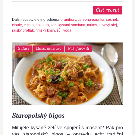
Číst recept
Další recepty dle ingrediencí:
brambory
,
červená paprika
,
česnek
,
cibule
,
cizrna
,
hokaido
,
kari
,
kysaná smetana
,
mrkev
,
olivový olej
,
rajský protlak
,
římský kmín
,
sůl
,
voda
Guláše
Maso, masíčko
Naši favoriti
Staropolský bigos
Milujete kysané zelí ve spojení s masem? Pak pro
vás staropolský bigos – opravdu echt tradiční