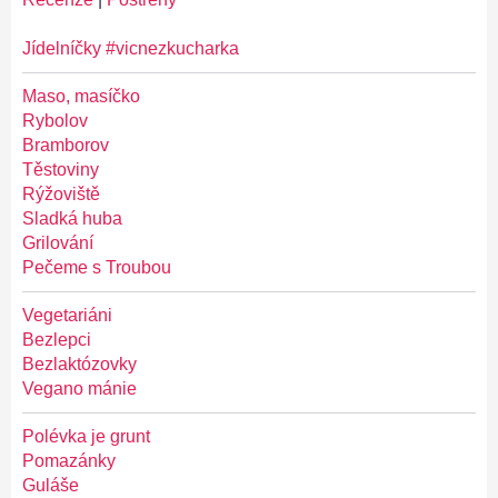
Jídelníčky #vicnezkucharka
Maso, masíčko
Rybolov
Bramborov
Těstoviny
Rýžoviště
Sladká huba
Grilování
Pečeme s Troubou
Vegetariáni
Bezlepci
Bezlaktózovky
Vegano mánie
Polévka je grunt
Pomazánky
Guláše