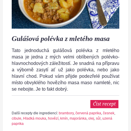
Gulášová polévka z mletého masa
Tato jednoduchá gulášová polévka z mletého
masa je jedna z mých velmi oblíbených polévko-
hlavnochodových záležitostí. Je snadná na přípravu
a výborně zasytí ať už jako polévka, nebo jako
hlavní chod. Pokud vám přijde podezřelé používat
místo obvyklého hovězího masa maso namleté, nic
se nebojte. Je to fakt dobrý.
Číst recept
Další recepty dle ingrediencí:
brambory
,
červená paprika
,
česnek
,
cibule
,
Hladká mouka
,
hovězí
,
kmín
,
majoránka
,
olej
,
sůl
,
uzená
paprika