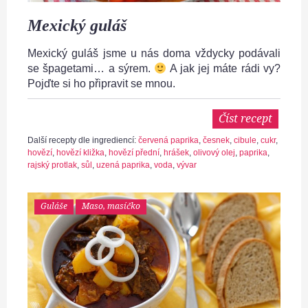
Mexický guláš
Mexický guláš jsme u nás doma vždycky podávali
se špagetami… a sýrem.
A jak jej máte rádi vy?
Pojďte si ho připravit se mnou.
Číst recept
Další recepty dle ingrediencí:
červená paprika
,
česnek
,
cibule
,
cukr
,
hovězí
,
hovězí kližka
,
hovězí přední
,
hrášek
,
olivový olej
,
paprika
,
rajský protlak
,
sůl
,
uzená paprika
,
voda
,
vývar
Guláše
Maso, masíčko