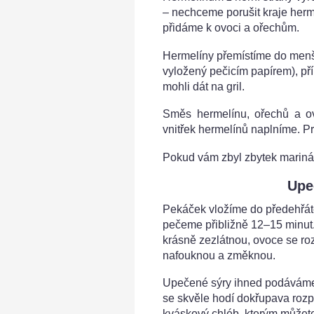
– nechceme porušit kraje herm
přidáme k ovoci a ořechům.
Hermelíny přemístíme do menš
vyložený pečicím papírem), př
mohli dát na gril.
Směs hermelínu, ořechů a o
vnitřek hermelínů naplníme. Pr
Pokud vám zbyl zbytek marinád
Upe
Pekáček vložíme do předehřáté
pečeme přibližně 12–15 minut.
krásně zezlátnou, ovoce se ro
nafouknou a změknou.
Upečené sýry ihned podáváme,
se skvěle hodí dokřupava roz
kváskový chléb, kterým můžete 