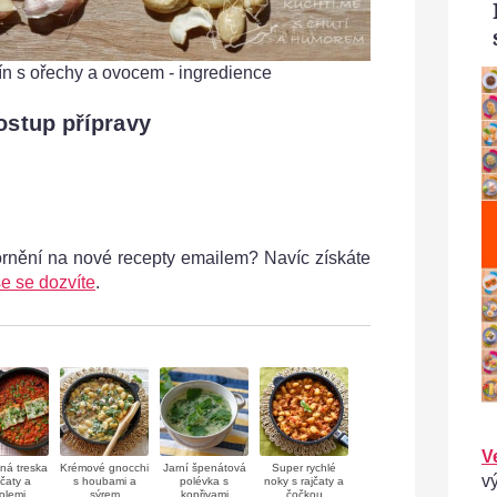
n s ořechy a ovocem - ingredience
Zapečen
ostup přípravy
ornění na nové recepty emailem? Navíc získáte
e se dozvíte
.
V
ná treska
Krémové gnocchi
Jarní špenátová
Super rychlé
v
jčaty a
s houbami a
polévka s
noky s rajčaty a
olemi
sýrem
kopřivami
čočkou