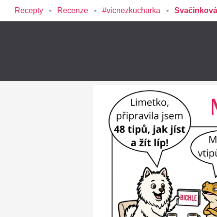
Recepty
Recenze
#vicnezkucharka
Svačinková