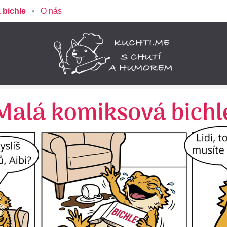
 bichle
O nás