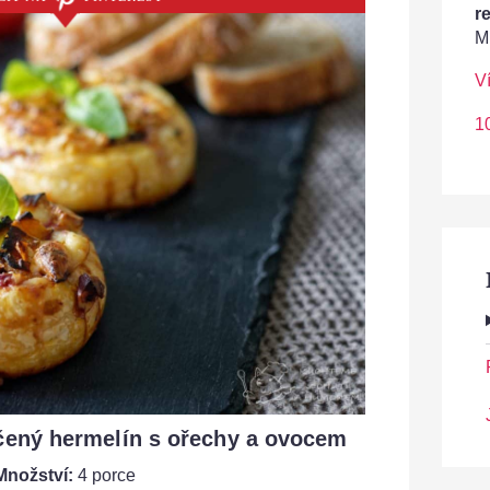
r
M
V
1
čený hermelín s ořechy a ovocem
Množství:
4 porce