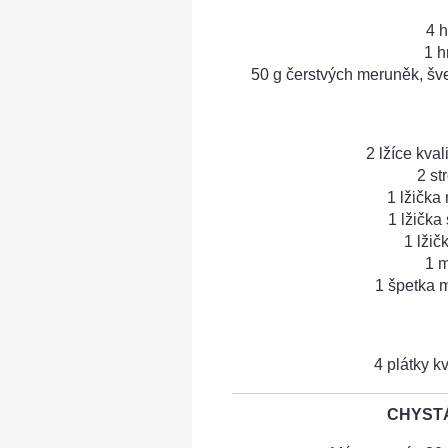
4 h
1 h
50 g čerstvých meruněk, šv
2 lžíce kval
2 st
1 lžička
1 lžička
1 lžič
1 m
1 špetka 
4 plátky k
CHYSTÁ