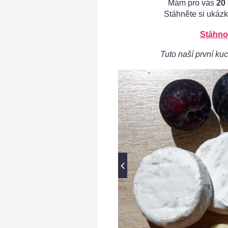
Mám pro vás
20
Stáhněte si ukázk
Stáhno
Tuto naší první kuc