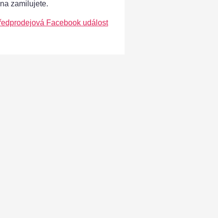
ána zamilujete.
ředprodejová Facebook událost