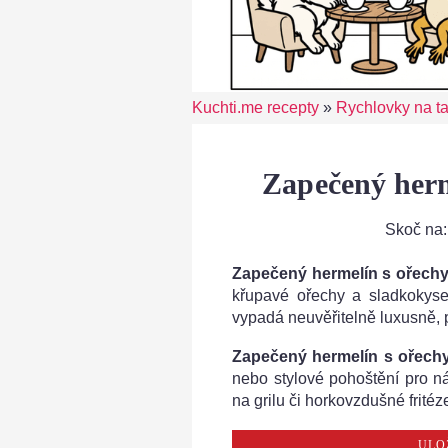
Kuchti.me recepty
»
Rychlovky na tal
Zapečený herm
Skoč na
Zapečený hermelín s ořech
křupavé ořechy a sladkokysel
vypadá neuvěřitelně luxusně, p
Zapečený hermelín s ořech
nebo stylové pohoštění pro náv
na grilu či horkovzdušné fritéz
ULO