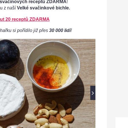
 svačinových receptů ZDARMA
!
u z naší
Velké svačinkové bichle.
ut 20 receptů ZDARMA
hařku si pořídilo již přes
30 000 lidí
!