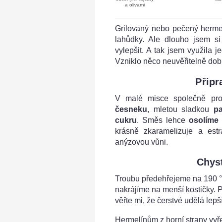
a olivami
Grilovaný nebo pečený hermel
lahůdky. Ale dlouho jsem si 
vylepšit. A tak jsem využila 
Vzniklo něco neuvěřitelně dob
Přip
V malé misce společně p
česneku
, mletou sladkou
pa
cukru
. Směs lehce
osolíme
krásně zkaramelizuje a est
anýzovou vůni.
Chys
Troubu předehřejeme na 190 
nakrájíme na menší kostičky. 
věřte mi, že čerstvé udělá lep
Hermelínům z horní strany vyř