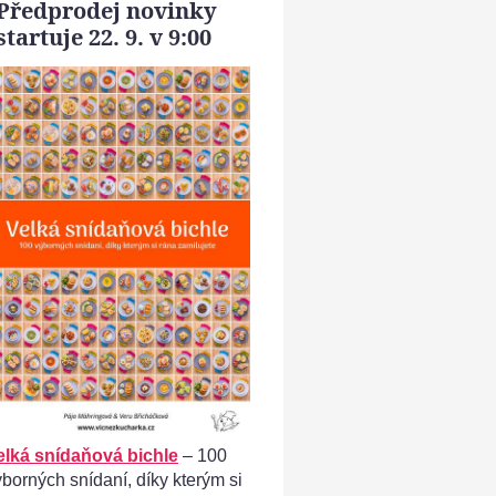
Předprodej novinky
startuje 22. 9. v 9:00
ý hermelín s ořechy a ovocem - hermelín vydlabeme
elká snídaňová bichle
– 100
ýborných snídaní, díky kterým si