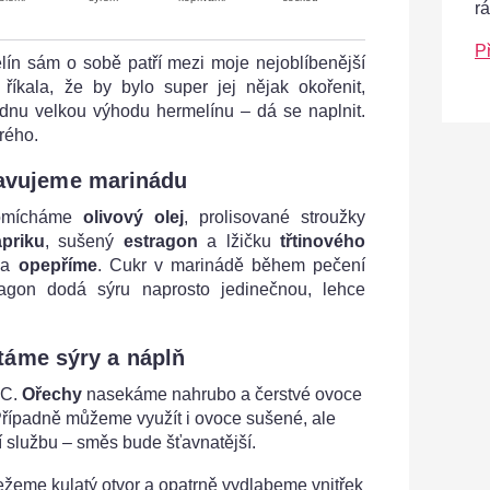
r
P
ín sám o sobě patří mezi moje nejoblíbenější
říkala, že by bylo super jej nějak okořenit,
jednu velkou výhodu hermelínu – dá se naplnit.
rého.
ravujeme marinádu
romícháme
olivový olej
, prolisované stroužky
priku
, sušený
estragon
a lžičku
třtinového
a
opepříme
. Cukr v marinádě během pečení
ragon dodá sýru naprosto jedinečnou, lehce
táme sýry a náplň
°C.
Ořechy
nasekáme nahrubo a čerstvé ovoce
Případně můžeme využít i ovoce sušené, ale
ší službu – směs bude šťavnatější.
ežeme kulatý otvor a opatrně vydlabeme vnitřek