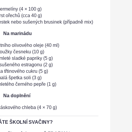
ermelíny (4 × 100 g)
rst ořechů (cca 40 g)
estek nebo sušených brusinek (případně mix)
Na marinádu
itního olivového oleje (40 ml)
roužky česneku (10 g)
 mleté sladké papriky (5 g)
 sušeného estragonu (2 g)
ka třtinového cukru (5 g)
alá špetka soli (3 g)
mletého černého pepře (1 g)
Na doplnění
váskového chleba (4 × 70 g)
TE ŠKOLNÍ SVAČINY?