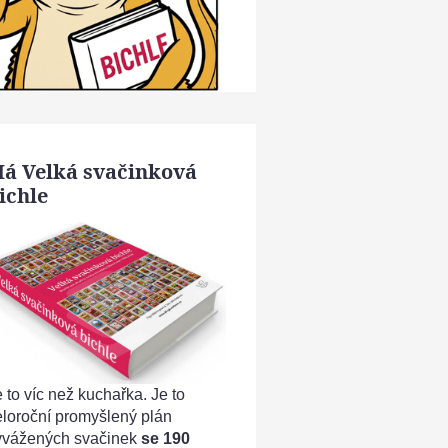
á Velká svačinková
ichle
 to víc než kuchařka. Je to
eloroční promyšlený plán
yvážených svačinek
se 190