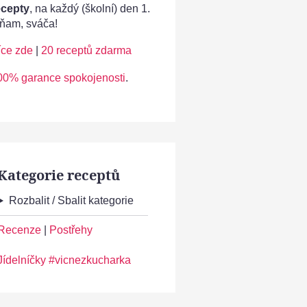
ecepty
, na každý (školní) den 1.
ňam, sváča!
íce zde
|
20 receptů zdarma
00% garance spokojenosti
.
Kategorie receptů
Rozbalit / Sbalit kategorie
Recenze
|
Postřehy
Jídelníčky #vicnezkucharka