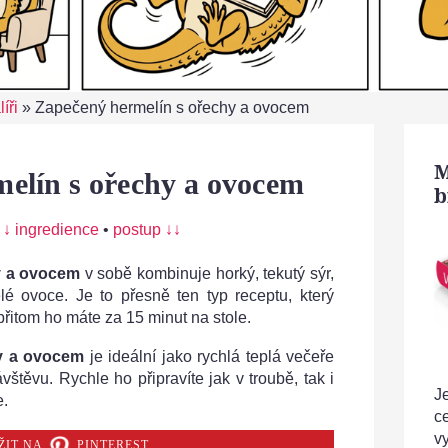
íři
»
Zapečený hermelín s ořechy a ovocem
M
elín s ořechy a ovocem
b
:
↓ ingredience
•
postup ↓↓
y a ovocem
v sobě kombinuje horký, tekutý sýr,
é ovoce. Je to přesně ten typ receptu, který
řitom ho máte za 15 minut na stole.
y a ovocem
je ideální jako rychlá teplá večeře
štěvu. Rychle ho připravíte jak v troubě, tak i
Je
e.
c
v
ŽIT NA
PINTEREST