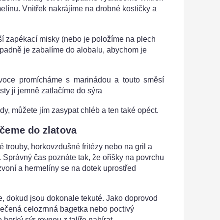
elínu. Vnitřek nakrájíme na drobné kostičky a
í zapékací misky (nebo je položíme na plech
ípadně je zabalíme do alobalu, abychom je
voce promícháme s marinádou a touto směsí
sty ji jemně zatlačíme do sýra
y, můžete jím zasypat chléb a ten také opéct.
čeme do zlatova
 trouby, horkovzdušné fritézy nebo na gril a
 Správný čas poznáte tak, že oříšky na povrchu
zvoní a hermelíny se na dotek uprostřed
 dokud jsou dokonale tekuté. Jako doprovod
pečená celozrnná bagetka nebo poctivý
horký sýr rovnou z talíře nabírat.