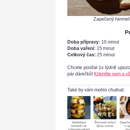
Zapečený hermelí
P
Doba přípravy:
10 minut
Doba vaření:
15 minut
Celkový čas:
25 minut
Chcete posílat 1x týdně upoz
m - vynikající kombinace
pár dárečků!
Klikněte sem a vš
Také by vám mohlo chutnat:
Nakládaný
Šťavnaté kuřecí
Zapeče
hermelín se
špízy caesar
s ra
sušenými rajčaty
faz