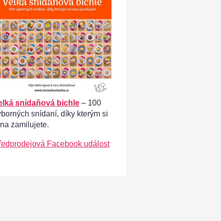
elká snídaňová bichle
– 100
ýborných snídaní, díky kterým si
ána zamilujete.
ředprodejová Facebook událost