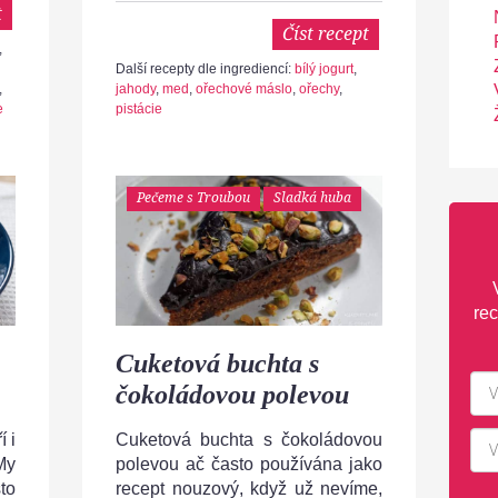
t
Číst recept
,
Další recepty dle ingrediencí:
bílý jogurt
,
,
jahody
,
med
,
ořechové máslo
,
ořechy
,
e
pistácie
Pečeme s Troubou
Sladká huba
rec
Cuketová buchta s
čokoládovou polevou
 i
Cuketová buchta s čokoládovou
My
polevou ač často používána jako
to
recept nouzový, když už nevíme,