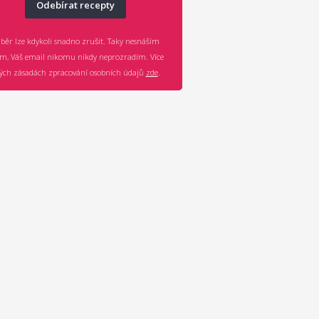
Odebírat recepty
běr lze kdykoli snadno zrušit. Taky nesnáším
m, Váš email nikomu nikdy neprozradím. Více
ch zásadách zpracování osobních údajů
zde
.