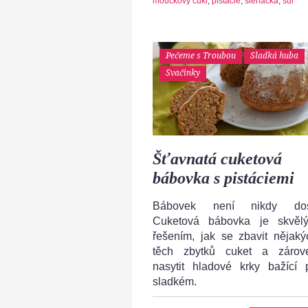
moučkový cukr
,
pistácie
,
šlehačka
,
sůl
Pečeme s Troubou
Sladká huba
Svačinky
Šťavnatá cuketová
bábovka s pistáciemi
Bábovek není nikdy dos
Cuketová bábovka je skvěl
řešením, jak se zbavit nějaký
těch zbytků cuket a zárov
nasytit hladové krky bažící 
sladkém.