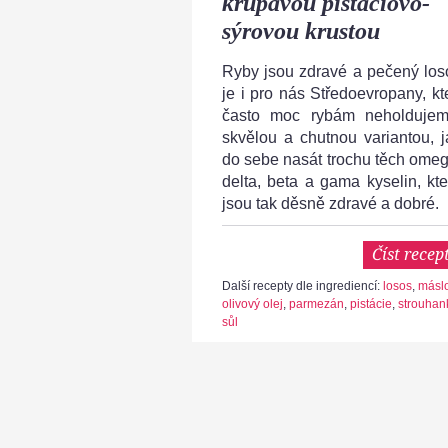
křupavou pistáciovo-
sýrovou krustou
Ryby jsou zdravé a pečený los
je i pro nás Středoevropany, kte
často moc rybám neholdujem
skvělou a chutnou variantou, j
do sebe nasát trochu těch omeg
delta, beta a gama kyselin, kte
jsou tak děsně zdravé a dobré.
Číst recep
Další recepty dle ingrediencí:
losos
,
másl
olivový olej
,
parmezán
,
pistácie
,
strouhan
sůl