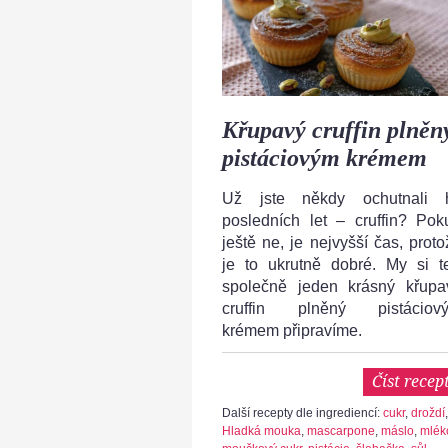
Křupavý cruffin plněn
pistáciovým krémem
Už jste někdy ochutnali h
posledních let – cruffin? Pok
ještě ne, je nejvyšší čas, proto
je to ukrutně dobré. My si t
společně jeden krásný křupa
cruffin plněný pistáciov
krémem připravíme.
Číst recep
Další recepty dle ingrediencí:
cukr
,
droždí
,
Hladká mouka
,
mascarpone
,
máslo
,
mlék