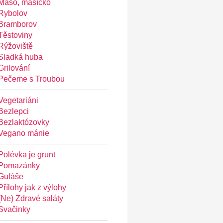
Maso, masíčko
Rybolov
Bramborov
Těstoviny
Rýžoviště
Sladká huba
Grilování
Pečeme s Troubou
Vegetariáni
Bezlepci
Bezlaktózovky
Vegano mánie
Polévka je grunt
Pomazánky
Guláše
Přílohy jak z výlohy
(Ne) Zdravé saláty
Svačinky