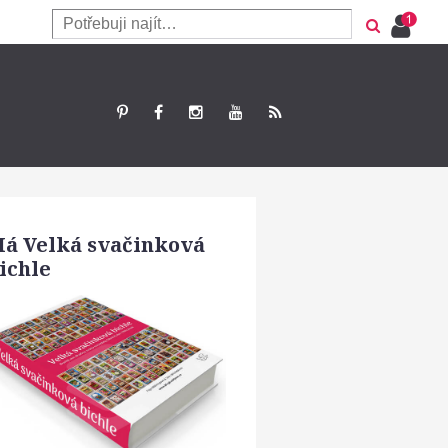
á Velká svačinková
ichle