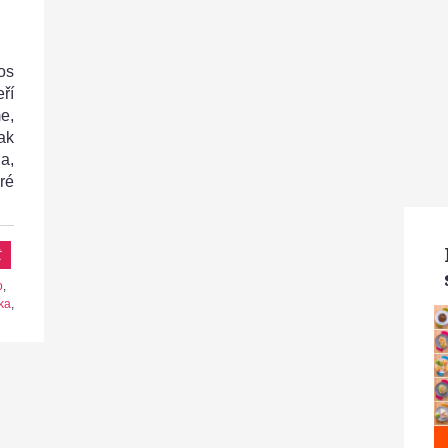
os
ří
e,
ak
a,
ré
t
o
,
ka
,