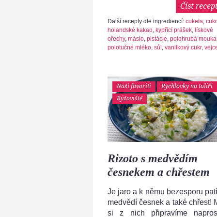
Číst recep
Další recepty dle ingrediencí:
cuketa
,
cukr
holandské kakao
,
kypřící prášek
,
lískové
ořechy
,
máslo
,
pistácie
,
polohrubá mouka
polotučné mléko
,
sůl
,
vanilkový cukr
,
vejc
Naši favoriti
Rychlovky na talíři
Rýžoviště
Rizoto s medvědím
česnekem a chřestem
Je jaro a k němu bezesporu patří
medvědí česnek a také chřest! 
si z nich připravíme napros