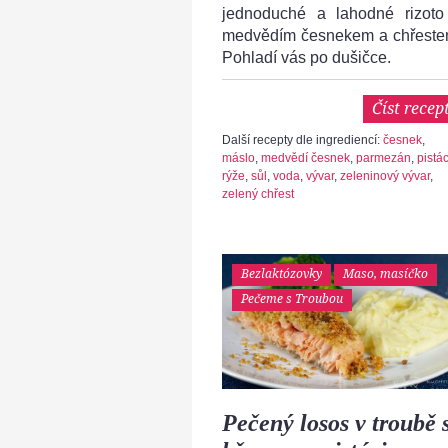
jednoduché a lahodné rizoto
medvědím česnekem a chřeste
Pohladí vás po dušičce.
Číst recep
Další recepty dle ingrediencí:
česnek
,
máslo
,
medvědí česnek
,
parmezán
,
pistá
rýže
,
sůl
,
voda
,
vývar
,
zeleninový vývar
,
zelený chřest
Bezlaktózovky
Maso, masíčko
Pečeme s Troubou
Pečený losos v troubě 