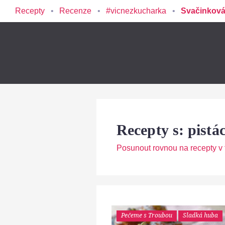
Recepty
Recenze
#vicnezkucharka
Svačinková
Recepty s: pistác
Posunout rovnou na recepty v t
Pečeme s Troubou
Sladká huba