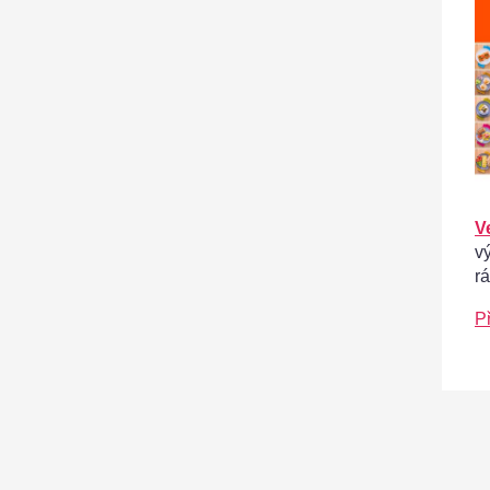
V
v
r
P