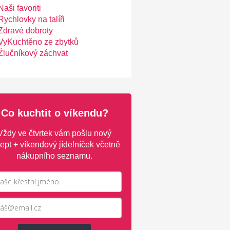
Naši favoriti
Rychlovky na talíři
Zdravé dobroty
VyKuchtěno ze zbytků
Žlučníkový záchvat
Co kuchtit o víkendu?
Vždy ve čtvrtek vám pošlu nový
ept + víkendový jídelníček včetně
nákupního seznamu.