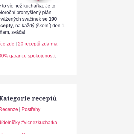
 to víc než kuchařka. Je to
eloroční promyšlený plán
yvážených svačinek
se 190
ecepty
, na každý (školní) den 1.
ňam, sváča!
íce zde
|
20 receptů zdarma
00% garance spokojenosti
.
Kategorie receptů
Recenze
|
Postřehy
Jídelníčky #vicnezkucharka