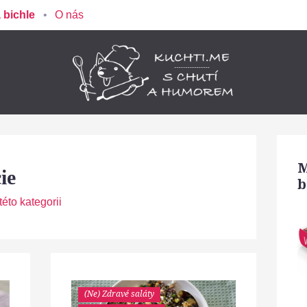
 bichle
O nás
M
ie
b
éto kategorii
(Ne) Zdravé saláty