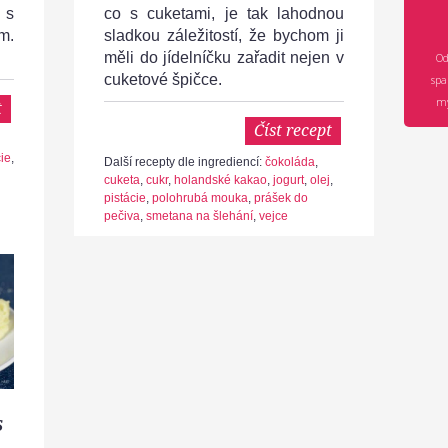
 s
co s cuketami, je tak lahodnou
m.
sladkou záležitostí, že bychom ji
měli do jídelníčku zařadit nejen v
Od
cuketové špičce.
spa
mý
t
Číst recept
cie
,
Další recepty dle ingrediencí:
čokoláda
,
cuketa
,
cukr
,
holandské kakao
,
jogurt
,
olej
,
pistácie
,
polohrubá mouka
,
prášek do
pečiva
,
smetana na šlehání
,
vejce
s