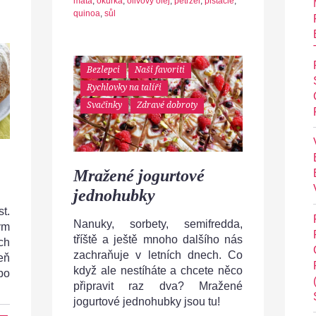
máta
,
okurka
,
olivový olej
,
petržel
,
pistácie
,
quinoa
,
sůl
Bezlepci
Naši favoriti
Rychlovky na talíři
Svačinky
Zdravé dobroty
Mražené jogurtové
jednohubky
t.
Nanuky, sorbety, semifredda,
ým
tříště a ještě mnoho dalšího nás
ch
zachraňuje v letních dnech. Co
eň
když ale nestíháte a chcete něco
po
připravit raz dva? Mražené
jogurtové jednohubky jsou tu!