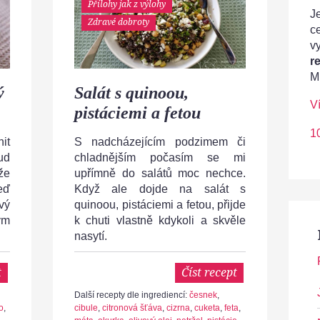
Přílohy jak z výlohy
Je
Zdravé dobroty
c
v
r
M
ý
Salát s quinoou,
V
pistáciemi a fetou
1
it
S nadcházejícím podzimem či
ud
chladnějším počasím se mi
že
upřímně do salátů moc nechce.
eď
Když ale dojde na salát s
vý
quinoou, pistáciemi a fetou, přijde
ým
k chuti vlastně kdykoli a skvěle
nasytí.
t
Číst recept
Další recepty dle ingrediencí:
česnek
,
o
,
cibule
,
citronová šťáva
,
cizrna
,
cuketa
,
feta
,