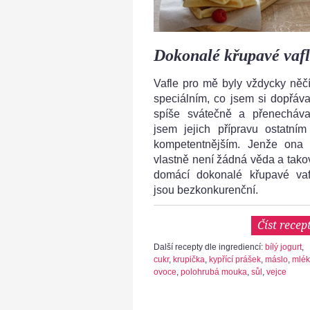
Dokonalé křupavé vaf
Vafle pro mě byly vždycky něč
speciálním, co jsem si dopřáva
spíše svátečně a přenecháva
jsem jejich přípravu ostatním
kompetentnějším. Jenže ona 
vlastně není žádná věda a tako
domácí dokonalé křupavé vaf
jsou bezkonkurenční.
Číst recep
Další recepty dle ingrediencí:
bílý jogurt
,
cukr
,
krupička
,
kypřící prášek
,
máslo
,
mlé
ovoce
,
polohrubá mouka
,
sůl
,
vejce