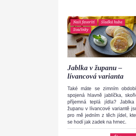
Naši favoriti
Sladká huba
Svačinky
Jablka v županu –
lívancová varianta
Také máte se zimním obdob
spojená hlavně jablíčka, skořic
příjemná teplá jídla? Jablka
županu v lívancové variantě js
pro mě jedním z těch jídel, kte
se hodí jak zadek na hrnec.