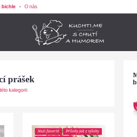
 bichle
O nás
M
cí prášek
b
éto kategorii
Naši favoriti
Přílohy jak z výlohy