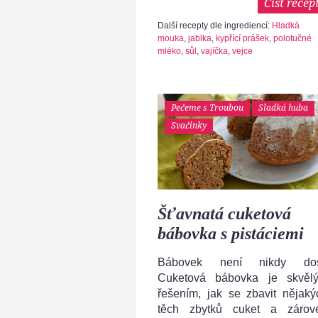
Číst recep
Další recepty dle ingrediencí:
Hladká
mouka
,
jablka
,
kypřící prášek
,
polotučné
mléko
,
sůl
,
vajíčka
,
vejce
Pečeme s Troubou
Sladká huba
Svačinky
Šťavnatá cuketová
bábovka s pistáciemi
Bábovek není nikdy dos
Cuketová bábovka je skvěl
řešením, jak se zbavit nějaký
těch zbytků cuket a zárov