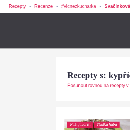
Recepty
Recenze
#vicnezkucharka
Svačinková
Recepty s: kypří
Posunout rovnou na recepty v t
Naši favoriti
Sladká huba