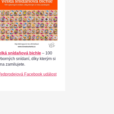
elká snídaňová bichle
– 100
ýborných snídaní, díky kterým si
ána zamilujete.
ředprodejová Facebook událost