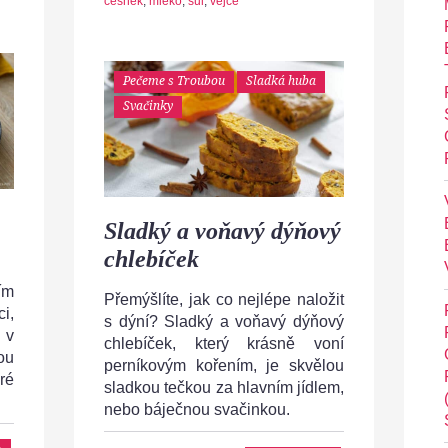
česnek
,
mléko
,
sůl
,
vejce
Pečeme s Troubou
Sladká huba
Svačinky
Sladký a voňavý dýňový
chlebíček
ím
Přemýšlíte, jak co nejlépe naložit
i,
s dýní? Sladký a voňavý dýňový
 v
chlebíček, který krásně voní
ou
perníkovým kořením, je skvělou
ré
sladkou tečkou za hlavním jídlem,
nebo báječnou svačinkou.