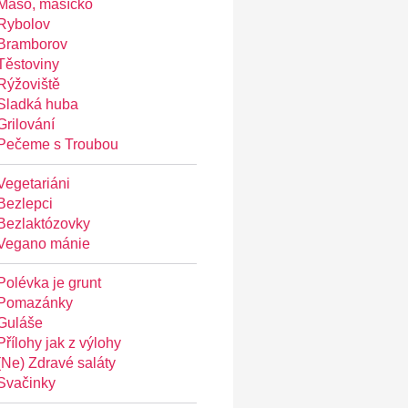
Maso, masíčko
Rybolov
Bramborov
Těstoviny
Rýžoviště
Sladká huba
Grilování
Pečeme s Troubou
Vegetariáni
Bezlepci
Bezlaktózovky
Vegano mánie
Polévka je grunt
Pomazánky
Guláše
Přílohy jak z výlohy
(Ne) Zdravé saláty
Svačinky