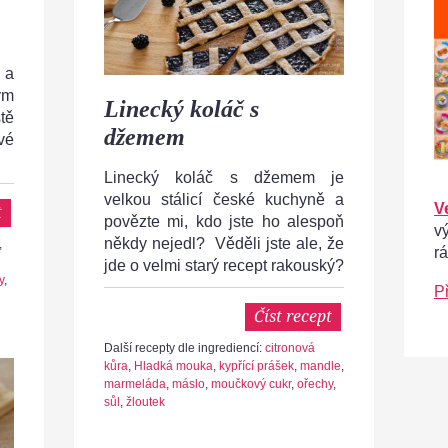
 a
ým
Linecký koláč s
tě
džemem
vé
Linecký koláč s džemem je
velkou stálicí české kuchyně a
V
t
povězte mi, kdo jste ho alespoň
v
někdy nejedl? Věděli jste ale, že
,
r
jde o velmi starý recept rakouský?
y
,
P
Číst recept
Další recepty dle ingrediencí:
citronová
kůra
,
Hladká mouka
,
kypřící prášek
,
mandle
,
marmeláda
,
máslo
,
moučkový cukr
,
ořechy
,
sůl
,
žloutek