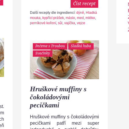
t
Číst recept
Další recepty dle ingrediencí:
dýně
,
Hladká
mouka
,
kypřící prášek
,
máslo
,
med
,
mléko
,
perníkové koření
,
sůl
,
vajíčka
,
vejce
Pečeme s Troubou
Sladká huba
Svačinky
Hruškové muffiny s
čokoládovými
pecičkami
t.
ým
Hruškové muffiny s čokoládovými
ch
pecičkami patří mezi super
eň