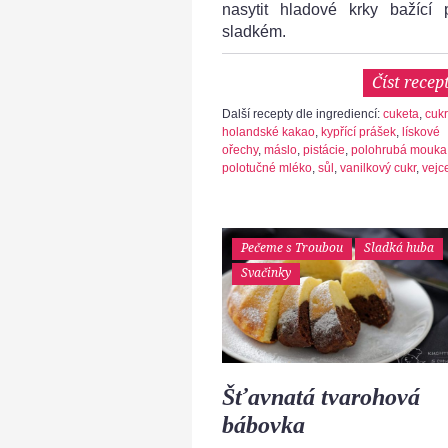
nasytit hladové krky bažící 
sladkém.
Číst recep
Další recepty dle ingrediencí:
cuketa
,
cukr
holandské kakao
,
kypřící prášek
,
lískové
ořechy
,
máslo
,
pistácie
,
polohrubá mouka
polotučné mléko
,
sůl
,
vanilkový cukr
,
vejc
Pečeme s Troubou
Sladká huba
Svačinky
Šťavnatá tvarohová
bábovka