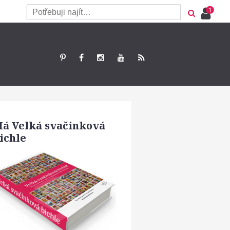
á Velká svačinková
ichle