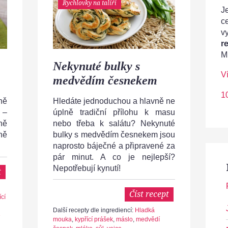
Rychlovky na talíři
Je
c
v
r
M
Nekynuté bulky s
V
medvědím česnekem
1
ně
Hledáte jednoduchou a hlavně ne
 –
úplně tradiční přílohu k masu
ně
nebo třeba k salátu? Nekynuté
ně
bulky s medvědím česnekem jsou
naprosto báječné a připravené za
pár minut. A co je nejlepší?
Nepotřebují kynutí!
t
Číst recept
ící
Další recepty dle ingrediencí:
Hladká
é
mouka
,
kypřící prášek
,
máslo
,
medvědí