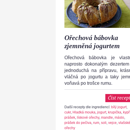
Ořechová bábovka
zjemněná jogurtem
Ořechová bábovka je vlast
naprosto dokonalým dezertem
jednoduchá na přípravu, krás
vláčná po jogurtu a taky jem
voňavá po trošce rumu.
Číst recep
Další recepty dle ingrediencí:
bílý jogurt
,
cukr
,
Hladká mouka
,
jogurt
,
krupička
,
kypř
prášek
,
lískové ořechy
,
mandle
,
máslo
,
prášek do pečiva
,
rum
,
soli
,
vejce
,
vlašsk
ořechy