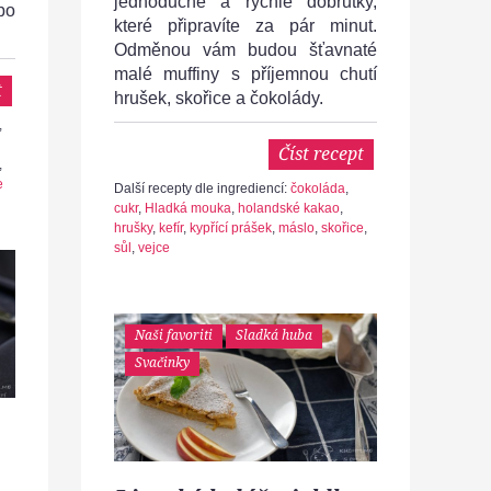
jednoduché a rychlé dobrůtky,
po
které připravíte za pár minut.
Odměnou vám budou šťavnaté
malé muffiny s příjemnou chutí
t
hrušek, skořice a čokolády.
,
Číst recept
,
e
Další recepty dle ingrediencí:
čokoláda
,
cukr
,
Hladká mouka
,
holandské kakao
,
hrušky
,
kefír
,
kypřící prášek
,
máslo
,
skořice
,
sůl
,
vejce
Naši favoriti
Sladká huba
Svačinky