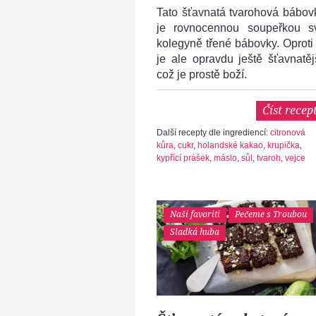
Tato šťavnatá tvarohová bábov
je rovnocennou soupeřkou s
kolegyně třené bábovky. Oproti 
je ale opravdu ještě šťavnatějš
což je prostě boží.
Číst recep
Další recepty dle ingrediencí:
citronová
kůra
,
cukr
,
holandské kakao
,
krupička
,
kypřící prášek
,
máslo
,
sůl
,
tvaroh
,
vejce
Naši favoriti
Pečeme s Troubou
Sladká huba