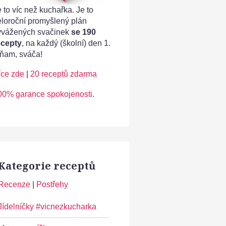
 to víc než kuchařka. Je to
eloroční promyšlený plán
yvážených svačinek
se 190
ecepty
, na každý (školní) den 1.
ňam, sváča!
íce zde
|
20 receptů zdarma
00% garance spokojenosti
.
Kategorie receptů
Recenze
|
Postřehy
Jídelníčky #vicnezkucharka