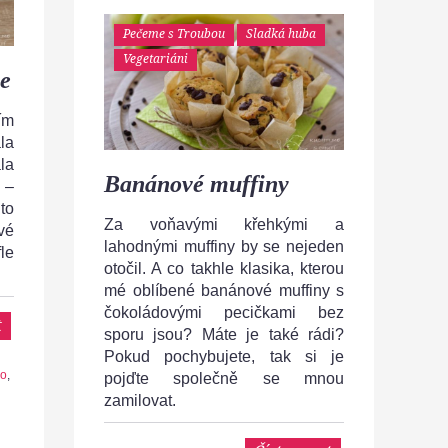
Pečeme s Troubou
Sladká huba
Vegetariáni
le
ím
la
la
Banánové muffiny
 –
to
Za voňavými křehkými a
vé
lahodnými muffiny by se nejeden
le
otočil. A co takhle klasika, kterou
mé oblíbené banánové muffiny s
čokoládovými pecičkami bez
t
sporu jsou? Máte je také rádi?
Pokud pochybujete, tak si je
ko
,
pojďte společně se mnou
zamilovat.