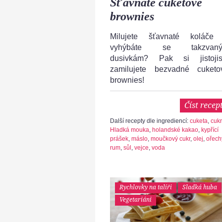
Šťavnaté cuketové
brownies
Milujete šťavnaté koláče
vyhýbáte se takzvan
dusivkám? Pak si jistojis
zamilujete bezvadné cuketo
brownies!
Číst recep
Další recepty dle ingrediencí:
cuketa
,
cukr
Hladká mouka
,
holandské kakao
,
kypřící
prášek
,
máslo
,
moučkový cukr
,
olej
,
ořech
rum
,
sůl
,
vejce
,
voda
Rychlovky na talíři
Sladká huba
Vegetariáni