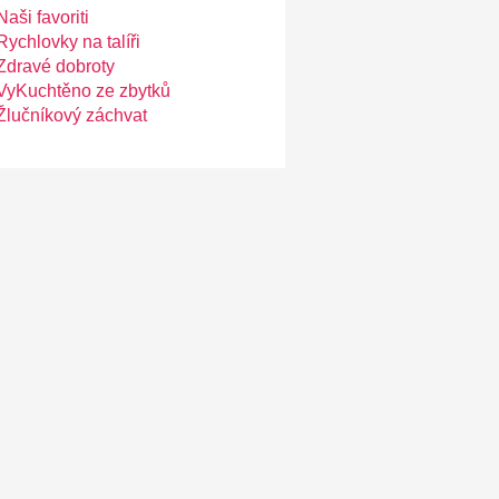
Naši favoriti
Rychlovky na talíři
Zdravé dobroty
VyKuchtěno ze zbytků
Žlučníkový záchvat