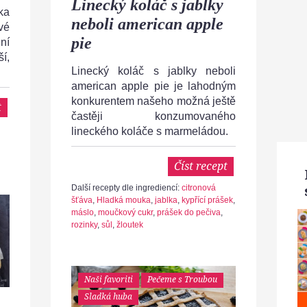
Linecký koláč s jablky
ka
neboli american apple
vé
pie
ní
í,
Linecký koláč s jablky neboli
american apple pie je lahodným
konkurentem našeho možná ještě
t
častěji konzumovaného
lineckého koláče s marmeládou.
Číst recept
Další recepty dle ingrediencí:
citronová
šťáva
,
Hladká mouka
,
jablka
,
kypřící prášek
,
máslo
,
moučkový cukr
,
prášek do pečiva
,
rozinky
,
sůl
,
žloutek
Naši favoriti
Pečeme s Troubou
Sladká huba