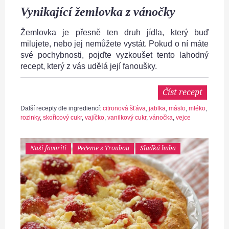
Vynikající žemlovka z vánočky
Žemlovka je přesně ten druh jídla, který buď
milujete, nebo jej nemůžete vystát. Pokud o ní máte
své pochybnosti, pojďte vyzkoušet tento lahodný
recept, který z vás udělá její fanoušky.
Číst recept
Další recepty dle ingrediencí:
citronová šťáva
,
jablka
,
máslo
,
mléko
,
rozinky
,
skořicový cukr
,
vajíčko
,
vanilkový cukr
,
vánočka
,
vejce
Naši favoriti
Pečeme s Troubou
Sladká huba