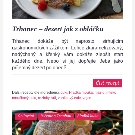
Trhanec – dezert jak z obláčku
Trhanec dokáže být naprosto strhujícím
gastronomických zážitkem. Lehce zkaramelizovaný,
nadýchaný a křehký vám dokáže zlepšit start
každého dne. Nebo si jej dopřejte třeba jako
příjemný dezert po obědě.
Číst recept
Další recepty dle ingrediencí:
cukr
,
Hladká mouka
,
máslo
,
mléko
,
moučkový cukr
,
rozinky
,
sůl
,
vanilkový cukr
,
vejce
Grilování
Pečeme s Troubou
Sladká huba