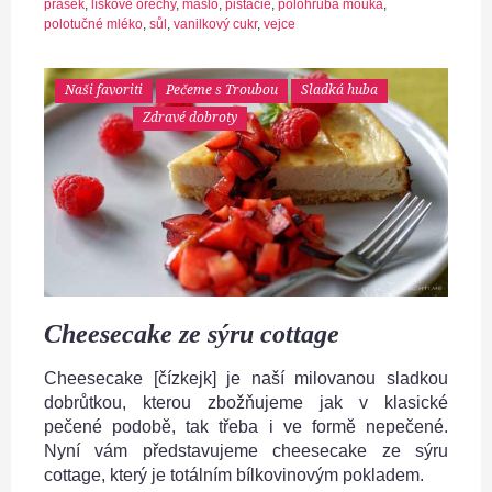
prášek
,
lískové ořechy
,
máslo
,
pistácie
,
polohrubá mouka
,
polotučné mléko
,
sůl
,
vanilkový cukr
,
vejce
Naši favoriti
Pečeme s Troubou
Sladká huba
Zdravé dobroty
Cheesecake ze sýru cottage
Cheesecake [čízkejk] je naší milovanou sladkou
dobrůtkou, kterou zbožňujeme jak v klasické
pečené podobě, tak třeba i ve formě nepečené.
Nyní vám představujeme cheesecake ze sýru
cottage, který je totálním bílkovinovým pokladem.