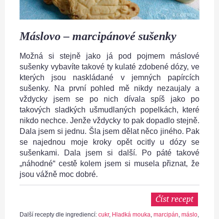
Máslovo – marcipánové sušenky
Možná si stejně jako já pod pojmem máslové
sušenky vybavíte takové ty kulaté zdobené dózy, ve
kterých jsou naskládané v jemných papírcích
sušenky. Na první pohled mě nikdy nezaujaly a
vždycky jsem se po nich dívala spíš jako po
takových sladkých ušmudlaných popelkách, které
nikdo nechce. Jenže vždycky to pak dopadlo stejně.
Dala jsem si jednu. Šla jsem dělat něco jiného. Pak
se najednou moje kroky opět ocitly u dózy se
sušenkami. Dala jsem si další. Po páté takové
„náhodné“ cestě kolem jsem si musela přiznat, že
jsou vážně moc dobré.
Číst recept
Další recepty dle ingrediencí:
cukr
,
Hladká mouka
,
marcipán
,
máslo
,