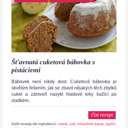
Šťavnatá cuketová bábovka s
pistáciemi
Bábovek není nikdy dost. Cuketová bábovka je
skvělým řešením, jak se zbavit nějakých těch zbytků
cuket a zároveň nasytit hladové krky bažící po
sladkém.
Číst recept
Další recepty dle ingrediencí:
cuketa
,
cukr
,
holandské kakao
,
kypřící