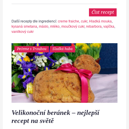
Číst recept
Další recepty dle ingrediencí:
creme fraiche
,
cukr
,
Hladká mouka
,
kysaná smetana
,
máslo
,
mléko
,
moučkový cukr
,
rebarbora
,
vajíčka
,
vanilkový cukr
Pečeme s Troubou
Sladká huba
Velikonoční beránek – nejlepší
recept na světě