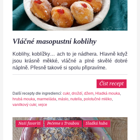
Vláčné masopustní koblihy
Koblihy, koblížky… ach to je nádhera. Hlavně když
jsou krásně měkké, vláčné a plné skvělé dobré
náplně. Přesně takové si spolu připravíme.
Číst recept
Další recepty dle ingrediencí:
cukr
,
droždí
,
džem
,
Hladká mouka
,
hrubá mouka
,
marmeláda
,
máslo
,
nutella
,
polotučné mléko
,
vanilkový cukr
,
vejce
Naši favoriti
Pečeme s Troubou
Sladká huba