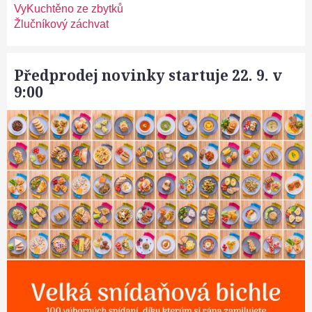
VyKuchtěno ze zbytků
Žlučníkový záchvat
Předprodej novinky startuje 22. 9. v
9:00