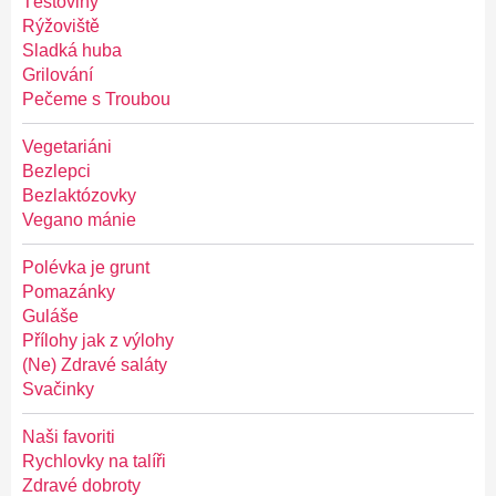
Těstoviny
Rýžoviště
Sladká huba
Grilování
Pečeme s Troubou
Vegetariáni
Bezlepci
Bezlaktózovky
Vegano mánie
Polévka je grunt
Pomazánky
Guláše
Přílohy jak z výlohy
(Ne) Zdravé saláty
Svačinky
Naši favoriti
Rychlovky na talíři
Zdravé dobroty