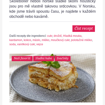
Skoleboller neboli norské sladké školní houstičky
jsou pro mě vlastně takovou srdcovkou. V Norsku,
kde jsme trávili spoustu času, je najdete v každém
obchodě nebo kavárně.
Číst recept
Další recepty dle ingrediencí:
cukr
,
droždí
,
Hladká mouka
,
kardamon
,
kokos
,
máslo
,
mléko
,
moučkový cukr
,
polotučné mléko
,
soda
,
vanilkový cukr
,
vejce
Naši favoriti
Sladká huba
Svačinky