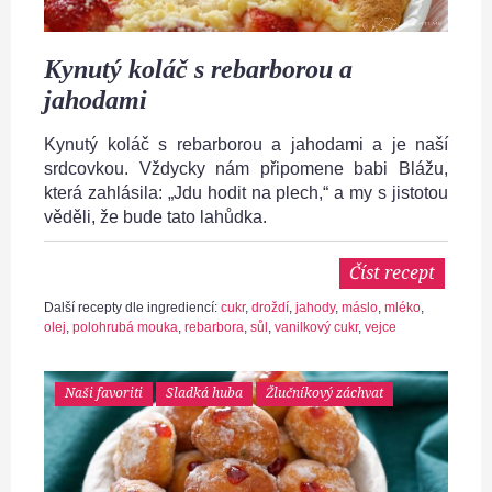
Kynutý koláč s rebarborou a
jahodami
Kynutý koláč s rebarborou a jahodami a je naší
srdcovkou. Vždycky nám připomene babi Blážu,
která zahlásila: „Jdu hodit na plech,“ a my s jistotou
věděli, že bude tato lahůdka.
Číst recept
Další recepty dle ingrediencí:
cukr
,
droždí
,
jahody
,
máslo
,
mléko
,
olej
,
polohrubá mouka
,
rebarbora
,
sůl
,
vanilkový cukr
,
vejce
Naši favoriti
Sladká huba
Žlučníkový záchvat