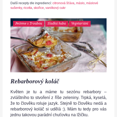
Další recepty dle ingrediencí:
citronová šťáva
,
máslo
,
máslové
sušenky
,
ricotta
,
skořice
,
vanilkový cukr
Pečeme s Troubou
Sladká huba
Vegetariáni
Rebarborový koláč
Květen je tu a máme tu sezónu rebarbory –
zvláštního to stvoření z říše zeleniny. Trpká, kyselá,
že to člověku roluje jazyk. Stejně to člověku nedá a
rebarborový koláč si udělá :). Mám tu tedy pro vás
jednu takovou parádní chuťovku na lžičku.