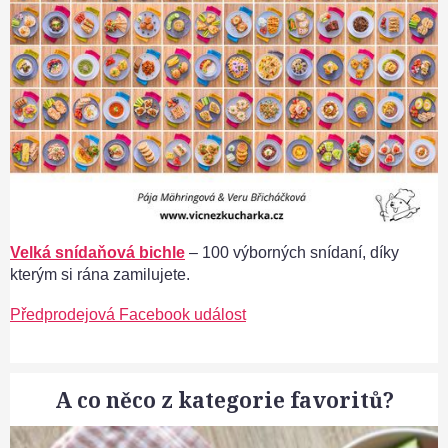
Velká snídaňová bichle
– 100 výborných snídaní, díky
kterým si rána zamilujete.
Předprodejová Facebook událost
A co něco z kategorie favoritů?