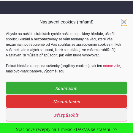
Nastavení cookies (mňam!)
Abyste na našich stránkách rychle našli recept, který hledáte, ušetřili
spoustu klikání a nezobrazovaly se vám reklamy na věci, které vás
nezajímají, potřebujeme od Vás souhlas se zpracováním cookies (nikoli
sušenek, ale malých souborů, které se ukládají ve vašem prohlížeči).
O nás
Nastavení si můžete přizpůsobit, jak Vám bude vyhovovat.
Kontakt
Pokud hledáte recept na sušenky (anglicky cookies), tak ten
máme zde
,
máslovo-marcipánové, výborné jsou!
Osobní údaje
Cookies (sušenky)
Souhlasím
Podmínky užití
Nesouhlasím
Přizpůsobit
©
2013 - 2026
Blog Kuchti.me
web a SEO by
H2Omedia.cz
& foto by
Foto-Tom.cz
Zásady cookies
Ochrana osobních údajů podle GDPR
Svačinové recepty na 1 měsíc ZDARMA ke stažení ->>