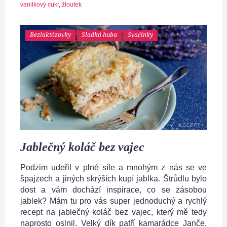
vanilkový cukr
,
žloutek
Bezlaktózovky
Sladká huba
Svačinky
Jablečný koláč bez vajec
Podzim udeřil v plné síle a mnohým z nás se ve
špajzech a jiných skrýších kupí jablka. Štrůdlu bylo
dost a vám dochází inspirace, co se zásobou
jablek? Mám tu pro vás super jednoduchý a rychlý
recept na jablečný koláč bez vajec, který mě tedy
naprosto oslnil. Velký dík patří kamarádce Janče,