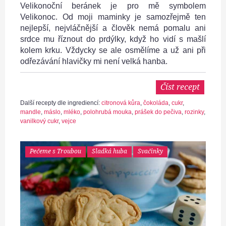
Velikonoční beránek je pro mě symbolem
Velikonoc. Od moji maminky je samozřejmě ten
nejlepší, nejvláčnější a člověk nemá pomalu ani
srdce mu říznout do prdýlky, když ho vidí s mašlí
kolem krku. Vždycky se ale osmělíme a už ani při
odřezávání hlavičky mi není velká hanba.
Číst recept
Další recepty dle ingrediencí:
citronová kůra
,
čokoláda
,
cukr
,
mandle
,
máslo
,
mléko
,
polohrubá mouka
,
prášek do pečiva
,
rozinky
,
vanilkový cukr
,
vejce
Pečeme s Troubou
Sladká huba
Svačinky