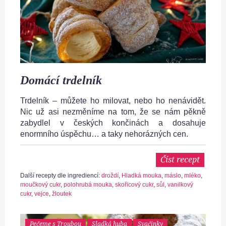
Domácí trdelník
Trdelník – můžete ho milovat, nebo ho nenávidět.
Nic už asi nezměníme na tom, že se nám pěkně
zabydlel v českých končinách a dosahuje
enormního úspěchu… a taky nehorázných cen.
Číst recept
Další recepty dle ingrediencí:
droždí
,
Hladká mouka
,
máslo
,
mléko
,
moučkový cukr
,
polohrubá mouka
,
skořicový cukr
,
sůl
,
vanilkový
cukr
,
vejce
,
žloutek
Pečeme s Troubou
Sladká huba
Svačinky