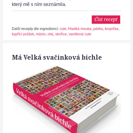
který mě s ním seznámila.
Číst recept
Další recepty dle ingrediencí:
cukr
,
Hladká mouka
,
jablka
,
krupička
,
kypřící prášek
,
máslo
,
olej
,
skořice
,
vanilkový cukr
Má Velká svačinková bichle