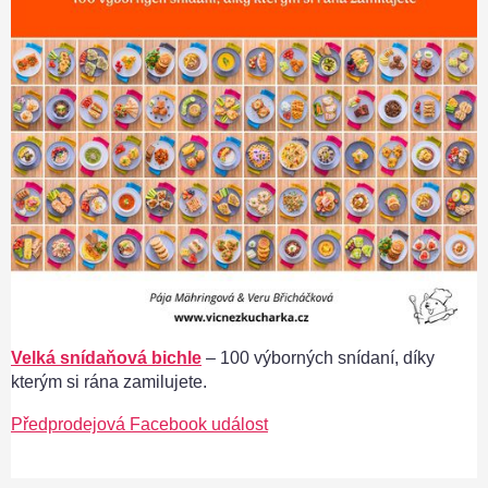
Velká snídaňová bichle
– 100 výborných snídaní, díky
kterým si rána zamilujete.
Předprodejová Facebook událost