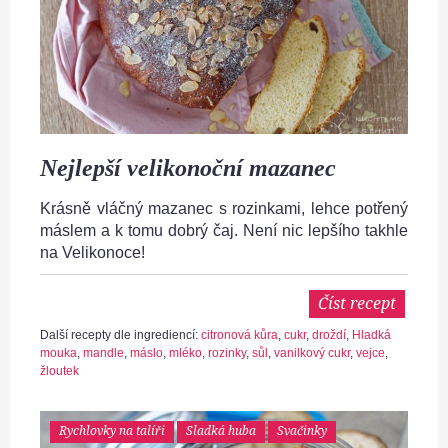
Nejlepší velikonoční mazanec
Krásně vláčný mazanec s rozinkami, lehce potřený
máslem a k tomu dobrý čaj. Není nic lepšího takhle
na Velikonoce!
Číst recept
Další recepty dle ingrediencí:
citronová kůra
,
cukr
,
droždí
,
Hladká
mouka
,
mandle
,
máslo
,
mléko
,
rozinky
,
sůl
,
vanilkový cukr
,
vejce
,
žloutek
Rychlovky na talíři
Sladká huba
Svačinky