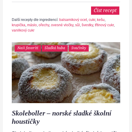
Číst recept
Další recepty dle ingrediencí:
balsamikový ocet
,
cukr
,
kešu
,
krupička
,
máslo
,
ořechy
,
ovesné vločky
,
sůl
,
švestky
,
třtinový cukr
,
vanilkový cukr
Naši favoriti
Sladká huba
Svačinky
Skoleboller – norské sladké školní
houstičky