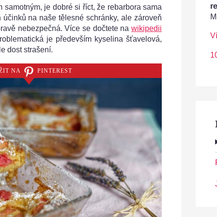
r
samotným, je dobré si říct, že rebarbora sama
M
 účinků na naše tělesné schránky, ale zároveň
úpravě nebezpečná. Více se dočtete na
wikipedii
V
roblematická je především kyselina šťavelová,
e dost strašení.
1
ŽIT NA
PINTEREST