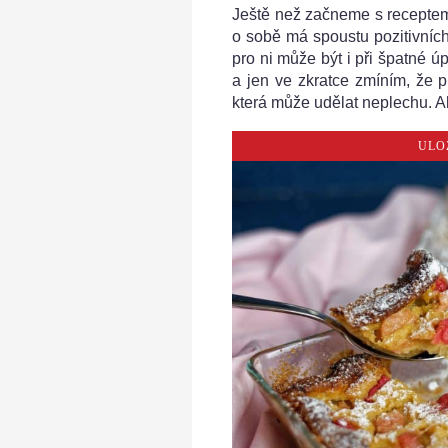
Ještě než začneme s receptem 
o sobě má spoustu pozitivních
pro ni může být i při špatné 
a jen ve zkratce zmíním, že p
která může udělat neplechu. Al
ULO