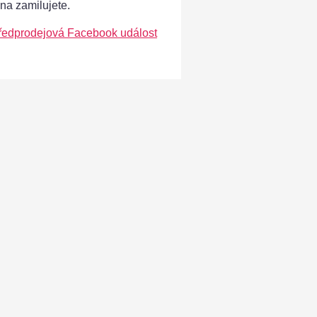
ána zamilujete.
ředprodejová Facebook událost