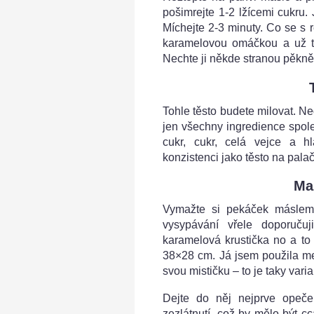
pošimrejte 1-2 lžícemi cukru. 
Míchejte 2-3 minuty. Co se s
karamelovou omáčkou a už t
Nechte ji někde stranou pěkně
Tohle těsto budete milovat. Ne
jen všechny ingredience spole
cukr, cukr, celá vejce a 
konzistenci jako těsto na palač
Ma
Vymažte si pekáček máslem
vysypávání vřele doporučuji
karamelová krustička no a t
38×28 cm. Já jsem použila me
svou mističku – to je taky varia
Dejte do něj nejprve opečen
zezlátnutí, což by mělo být cca