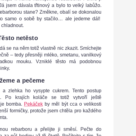
Já jsem dávala třtinový a bylo to velký labůžo.
 rebarborou stane? Změkne, obalí se dokonalou
o samo o sobě by stačilo… ale jedeme dál!
 chladnout.
Těsto netěsto
dá se na něm totiž vlastně nic zkazit. Smíchejte
čně – tedy přesněji mléko, smetanu, vanilkový
hladkou mouku. Vzniklé těsto má podobnou
inky.
žeme a pečeme
 a zlehka ho vysypte cukrem. Tento postup
. Po krajích koláče se totiž vytvoří ještě
o je bomba.
Pekáček
by měl být cca o velikosti
nší formičky, protože jsem chtěla pro každého
nta.
ou rebarboru a přelijte ji směsí. Pečte do
 za půl hodiny až tři čtvrtě. Počítejte s tím, že