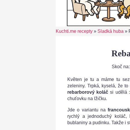
Kuchti.me recepty
»
Sladká huba
»
Reba
Skoč na
Květen je tu a máme tu sezó
zeleniny. Trpká, kyselá, že to
rebarborový koláč
si udělá 
chuťovku na lžičku.
Jde o variantu na
francousk
rychlý a jednoduchý koláč, 
bublaniny a pudinku. Takže i st