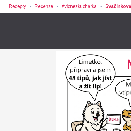
Recepty
Recenze
#vicnezkucharka
Svačinková