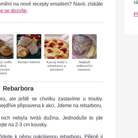
r
ornění na nové recepty emailem? Navíc získáte
e se dozvíte
.
P
ý cruffin
Domácí trdelník
Kynutý koláč s
Nejlepší
něný
rebarborou a
velikonoční
áciovým
jahodami
mazanec
émem
Rebarbora
ru, ale ještě se chvilku zastavíme u trouby.
 nejdříve připravena k akci. Jdeme na rebarboru.
 nich nebyla tvrdá dužina. Jednoduše to jde
ejte na 2-3 cm kousky.
idejte k němu nakrájenou rebarboru. Pěkně ji