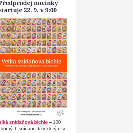
Předprodej novinky
startuje 22. 9. v 9:00
borový koláč - máslem vymažeme pekáček či formu
elká snídaňová bichle
– 100
ýborných snídaní, díky kterým si