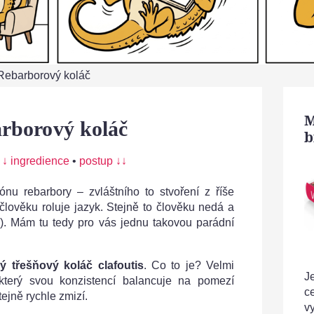
Rebarborový koláč
M
rborový koláč
b
:
↓ ingredience
•
postup ↓↓
nu rebarbory – zvláštního to stvoření z říše
 člověku roluje jazyk. Stejně to člověku nedá a
:). Mám tu tedy pro vás jednu takovou parádní
ý třešňový koláč clafoutis
. Co to je? Velmi
Je
který svou konzistencí balancuje na pomezí
c
ejně rychle zmizí.
v