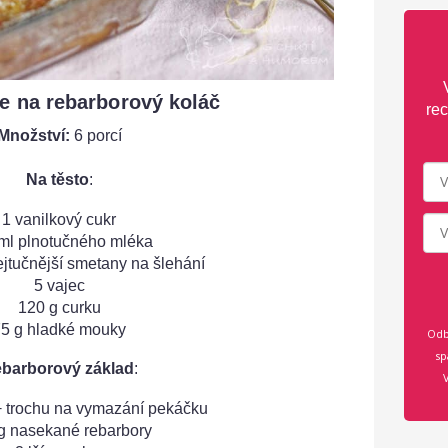
e na rebarborový koláč
rec
Množství:
6 porcí
Na těsto
:
1 vanilkový cukr
ml plnotučného mléka
ejtučnější smetany na šlehání
5 vajec
120 g curku
5 g hladké mouky
Odb
sp
barborový základ
:
+ trochu na vymazání pekáčku
g nasekané rebarbory