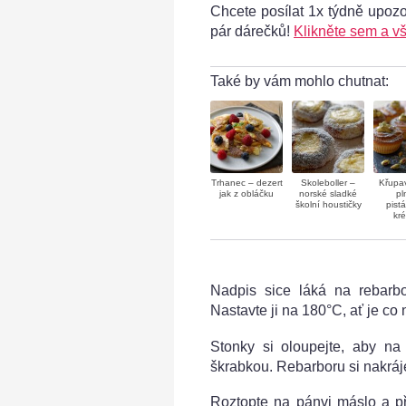
Chcete posílat 1x týdně upoz
o nádhera to je
pár dárečků!
Klikněte sem a vš
Také by vám mohlo chutnat:
Trhanec – dezert
Skoleboller –
Křupav
jak z obláčku
norské sladké
pl
školní houstičky
pist
kr
Nadpis sice láká na rebarbo
Nastavte ji na 180°C, ať je co
Stonky si oloupejte, aby na
škrabkou. Rebarboru si nakráj
Roztopte na pánvi máslo a př