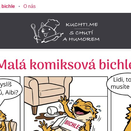
 bichle
O nás