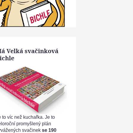
á Velká svačinková
ichle
 to víc než kuchařka. Je to
eloroční promyšlený plán
yvážených svačinek
se 190