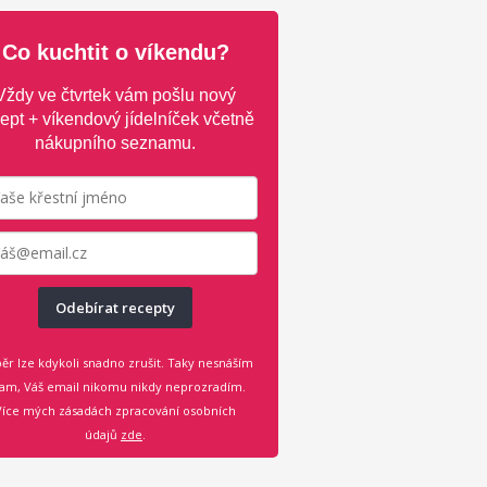
Co kuchtit o víkendu?
Vždy ve čtvrtek vám pošlu nový
ept + víkendový jídelníček včetně
nákupního seznamu.
Odebírat recepty
ěr lze kdykoli snadno zrušit. Taky nesnáším
am, Váš email nikomu nikdy neprozradím.
Více mých zásadách zpracování osobních
údajů
zde
.