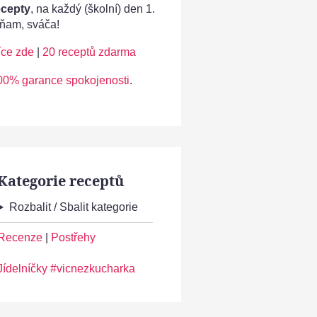
ecepty
, na každý (školní) den 1.
ňam, sváča!
íce zde
|
20 receptů zdarma
00% garance spokojenosti
.
Kategorie receptů
Rozbalit / Sbalit kategorie
Recenze
|
Postřehy
Jídelníčky #vicnezkucharka