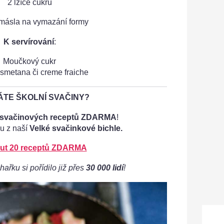
2 lžíce cukru
másla na vymazání formy
K servírování
:
Moučkový cukr
smetana či creme fraiche
TE ŠKOLNÍ SVAČINY?
 svačinových receptů ZDARMA
!
u z naší
Velké svačinkové bichle.
ut 20 receptů ZDARMA
hařku si pořídilo již přes
30 000 lidí
!