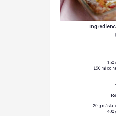
Ingredienc
150 
150 ml co n
7
Re
20 g másla 
400 