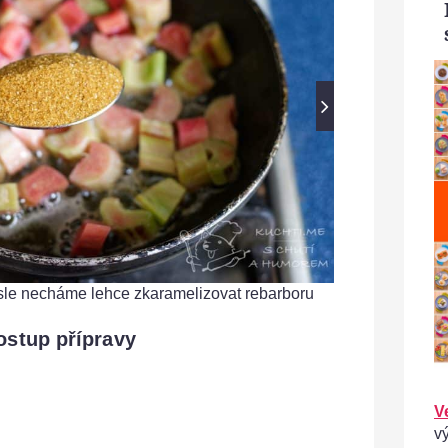
sle necháme lehce zkaramelizovat rebarboru
Rebar
ostup přípravy
V
v