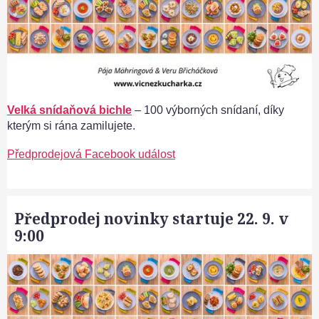
Velká snídaňová bichle
– 100 výborných snídaní, díky
kterým si rána zamilujete.
Předprodejová Facebook událost
Předprodej novinky startuje 22. 9. v
9:00