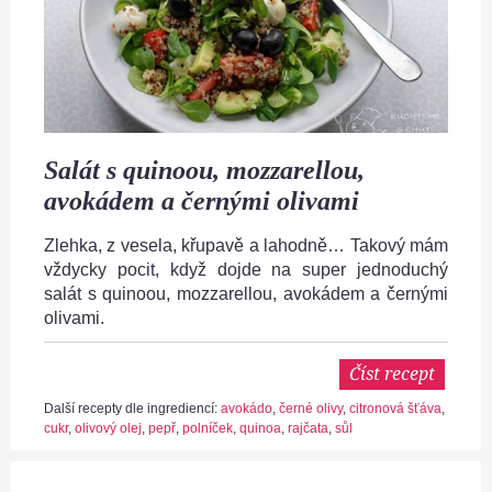
Salát s quinoou, mozzarellou,
avokádem a černými olivami
Zlehka, z vesela, křupavě a lahodně… Takový mám
vždycky pocit, když dojde na super jednoduchý
salát s quinoou, mozzarellou, avokádem a černými
olivami.
Číst recept
Další recepty dle ingrediencí:
avokádo
,
černé olivy
,
citronová šťáva
,
cukr
,
olivový olej
,
pepř
,
polníček
,
quinoa
,
rajčata
,
sůl