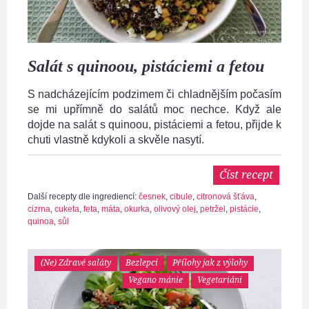
Salát s quinoou, pistáciemi a fetou
S nadcházejícím podzimem či chladnějším počasím
se mi upřímně do salátů moc nechce. Když ale
dojde na salát s quinoou, pistáciemi a fetou, přijde k
chuti vlastně kdykoli a skvěle nasytí.
Číst recept
Další recepty dle ingrediencí:
česnek
,
cibule
,
citronová šťáva
,
cizrna
,
cuketa
,
feta
,
máta
,
okurka
,
olivový olej
,
petržel
,
pistácie
,
quinoa
,
sůl
(Ne) Zdravé saláty
Bezlepci
Přílohy jak z výlohy
Vegano mánie
Vegetariáni