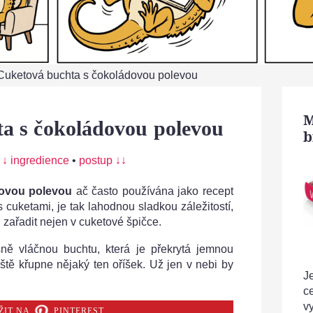
Cuketová buchta s čokoládovou polevou
M
a s čokoládovou polevou
b
:
↓ ingredience
•
postup ↓↓
ovou polevou
ač často používána jako recept
 cuketami, je tak lahodnou sladkou záležitostí,
u zařadit nejen v cuketové špičce.
sně vláčnou buchtu, která je překrytá jemnou
tě křupne nějaký ten oříšek. Už jen v nebi by
Je
c
v
ŽIT NA
PINTEREST