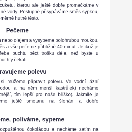
cuketu, kterou ale ještě dobře promačkáme v
tečné vody. Postupně přisypáváme směs sypkou,
oměrně hutné těsto.
Pečeme
 nebo olejem a vysypeme polohrubou moukou.
s a vše pečeme přibližně 40 minut. Jelikož je
třeba buchtu péct trošku déle, než byste u
uchty čekali.
pravujeme polevu
si můžeme připravit polevu. Ve vodní lázní
 vodou a na něm menší kastrůlek) necháme
tnější, tím lepší pro naše bříško). Jakmile je
lijeme ještě smetanu na šlehání a dobře
me, políváme, sypeme
rozpuštěnou čokoládou a necháme zatím na