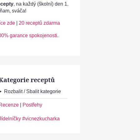
ecepty
, na každý (školní) den 1.
ňam, sváča!
íce zde
|
20 receptů zdarma
00% garance spokojenosti
.
Kategorie receptů
Rozbalit / Sbalit kategorie
Recenze
|
Postřehy
Jídelníčky #vicnezkucharka