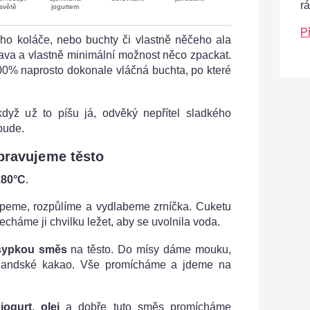
r
světě
jogurtem
P
o koláče, nebo buchty či vlastně něčeho ala
ava a vlastně minimální možnost něco zpackat.
00% naprosto dokonale vláčná buchta, po které
když už to píšu já, odvěký nepřítel sladkého
bude.
pravujeme těsto
180°C
.
peme, rozpůlíme a vydlabeme zrníčka. Cuketu
háme ji chvilku ležet, aby se uvolnila voda.
sypkou směs
na těsto. Do mísy dáme mouku,
olandské kakao. Vše promícháme a jdeme na
,
jogurt
,
olej
a dobře tuto směs promícháme