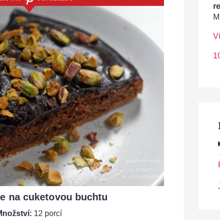
r
M
V
1
ce na cuketovou buchtu
Množství:
12 porcí