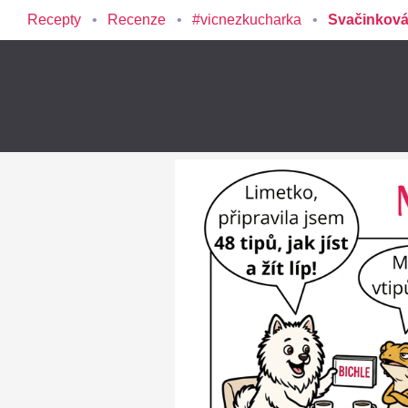
Recepty
Recenze
#vicnezkucharka
Svačinková