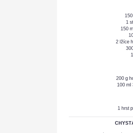
150
1 s
150 m
10
2 lžíce
300
1
200 g h
100 ml
1 hrst 
CHYSTÁ