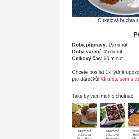
Cuketová buchta s
P
Doba přípravy:
15 minut
Doba vaření:
45 minut
Celkový čas:
60 minut
Chcete posílat 1x týdně upoz
polevou - dokonalost
pár dárečků!
Klikněte sem a vš
Také by vám mohlo chutnat:
Šťavnatá
Šťavnaté
Veli
cuketová
cuketové
ber
bábovka s
brownies
nejlep