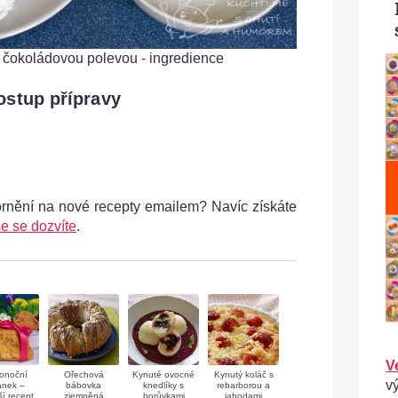
 čokoládovou polevou - ingredience
Cuketov
ostup přípravy
ornění na nové recepty emailem? Navíc získáte
e se dozvíte
.
V
konoční
Ořechová
Kynuté ovocné
Kynutý koláč s
v
ánek –
bábovka
knedlíky s
rebarborou a
ší recept
zjemněná
borůvkami
jahodami