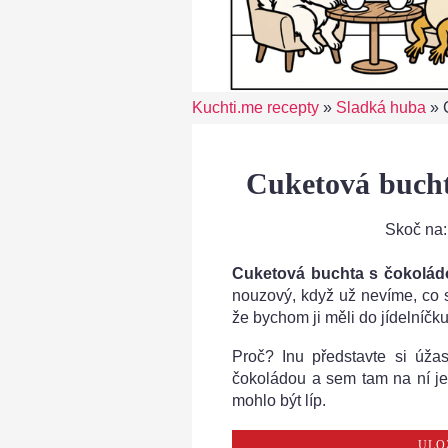
Kuchti.me recepty
»
Sladká huba
»
Cuketová bucht
Skoč na
Cuketová buchta s čokolád
nouzový, když už nevíme, co s
že bychom ji měli do jídelníčk
Proč? Inu představte si úža
čokoládou a sem tam na ní ješ
mohlo být líp.
ULO