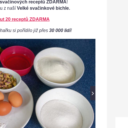
 svačinových receptů ZDARMA
!
u z naší
Velké svačinkové bichle.
ut 20 receptů ZDARMA
hařku si pořídilo již přes
30 000 lidí
!