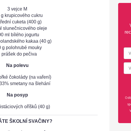
3 vejce M
 g krupicového cukru
třední cuketa (400 g)
l slunečnicového oleje
rec
0 ml bílého jogurtu
 holandského kakaa (40 g)
 g polohrubé mouky
 prášek do pečiva
Na polevu
ořké čokolády (na vaření)
 33% smetany na šlehání
Na posyp
Odb
sp
pistáciových oříšků (40 g)
TE ŠKOLNÍ SVAČINY?