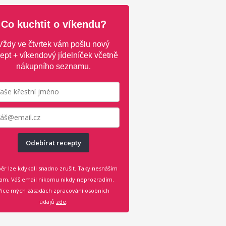
Co kuchtit o víkendu?
Vždy ve čtvrtek vám pošlu nový
ept + víkendový jídelníček včetně
nákupního seznamu.
Odebírat recepty
ěr lze kdykoli snadno zrušit. Taky nesnáším
am, Váš email nikomu nikdy neprozradím.
Více mých zásadách zpracování osobních
údajů
zde
.