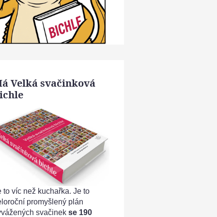
á Velká svačinková
ichle
 to víc než kuchařka. Je to
eloroční promyšlený plán
yvážených svačinek
se 190