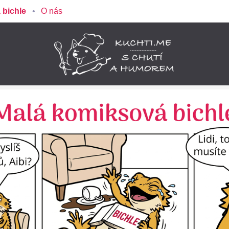
 bichle
O nás