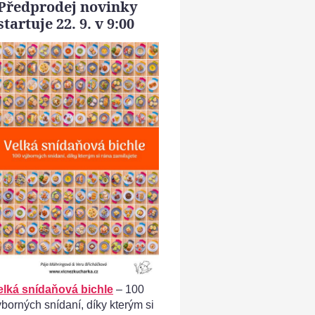
Předprodej novinky
startuje 22. 9. v 9:00
á buchta s čokoládovou polevou - sypká část korpusu
elká snídaňová bichle
– 100
ýborných snídaní, díky kterým si