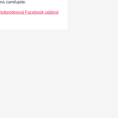
ána zamilujete.
ředprodejová Facebook událost