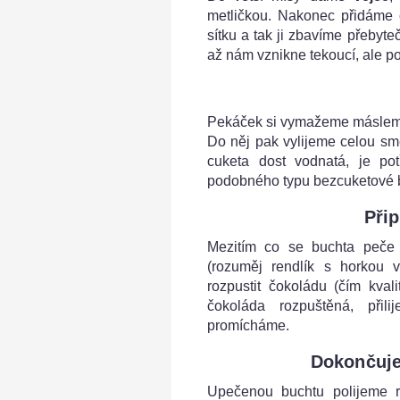
metličkou. Nakonec přidáme 
sítku a tak ji zbavíme přeby
až nám vznikne tekoucí, ale p
Pekáček si vymažeme máslem
Do něj pak vylijeme celou smě
cuketa dost vodnatá, je po
podobného typu bezcuketové b
Při
Mezitím co se buchta peče 
(rozuměj rendlík s horkou
rozpustit čokoládu (čím kvali
čokoláda rozpuštěná, při
promícháme.
Dokončuje
Upečenou buchtu polijeme 