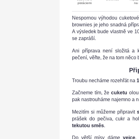
pistáciemi
na 
Nespornou výhodou cuketovéh
brownies je jeho snadná přípr
A výsledek bude vlastně ve 1
se zapráší.
Ani příprava není složitá a 
pečení, věřte, že na tom něco 
Při
Troubu necháme rozehřát na
Začneme tím, že
cuketu
olou
pak nastrouháme najemno a nec
Mezitím si můžeme připravit
prášek do pečiva, cukr a h
tekutou směs
.
Do větší mísy dáme
vejce