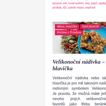
kysané zelí
,
nové koření
,
olej
,
pepř
,
rajský
protlak
,
sůl
,
uzené maso
,
vepřové
Maso, masíčko
Naši favoriti
Pečeme s Troubou
Velikonoční nádivka –
hlavička
Velikonoční nádivka nebo ta
hlavička je pro mě takovým naš
rodinným symbolem Velikono
Je pravda, že možná máte ješ
mnoho jiných velikonoční
favoritů jako třeba beránk