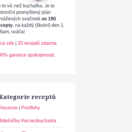
 to víc než kuchařka. Je to
eloroční promyšlený plán
yvážených svačinek
se 190
ecepty
, na každý (školní) den 1.
ňam, sváča!
íce zde
|
20 receptů zdarma
00% garance spokojenosti
.
Kategorie receptů
Recenze
|
Postřehy
Jídelníčky #vicnezkucharka