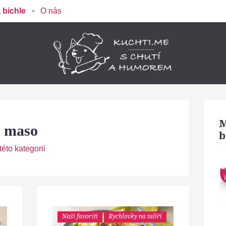
 bichle
O nás
M
é maso
b
éto kategorii
Naši favoriti
Rychlovky na talíři