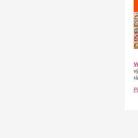
V
v
r
P