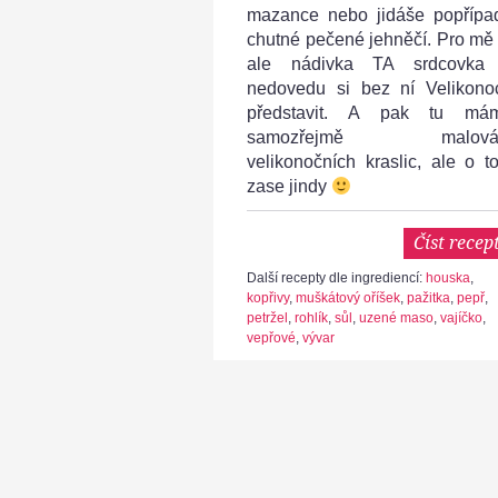
mazance nebo jidáše popřípa
chutné pečené jehněčí. Pro mě 
ale nádivka TA srdcovka
nedovedu si bez ní Velikono
představit. A pak tu má
samozřejmě malová
velikonočních kraslic, ale o t
zase jindy
Číst recep
Další recepty dle ingrediencí:
houska
,
kopřivy
,
muškátový oříšek
,
pažitka
,
pepř
,
petržel
,
rohlík
,
sůl
,
uzené maso
,
vajíčko
,
vepřové
,
vývar