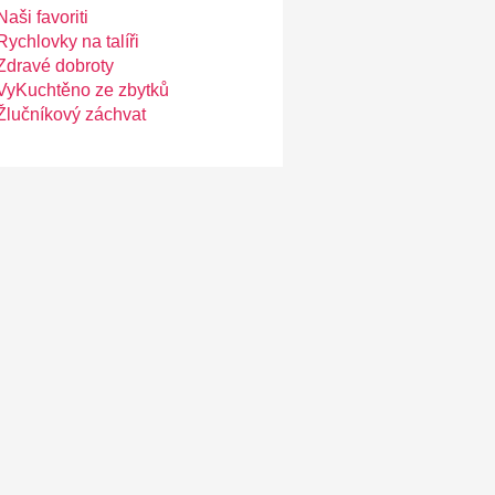
Naši favoriti
Rychlovky na talíři
Zdravé dobroty
VyKuchtěno ze zbytků
Žlučníkový záchvat