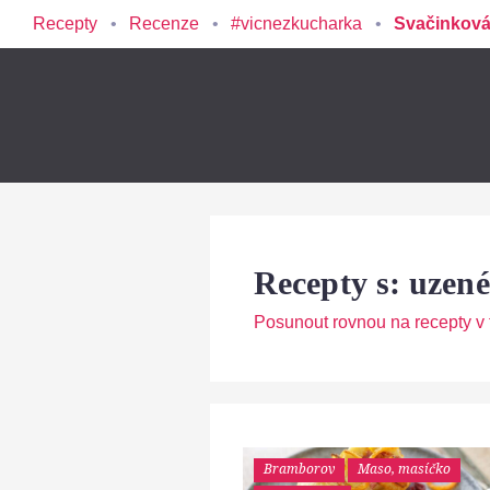
Recepty
Recenze
#vicnezkucharka
Svačinková
Recepty s: uzen
Posunout rovnou na recepty v t
Bramborov
Maso, masíčko