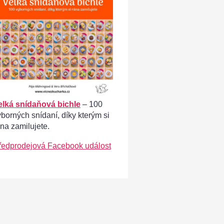
elká snídaňová bichle
– 100
ýborných snídaní, díky kterým si
ána zamilujete.
ředprodejová Facebook událost