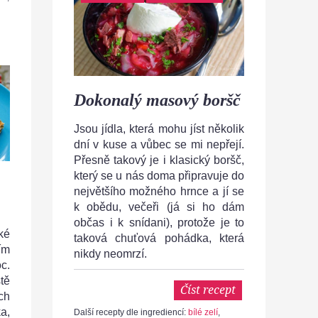
Dokonalý masový boršč
Jsou jídla, která mohu jíst několik
dní v kuse a vůbec se mi nepřejí.
Přesně takový je i klasický boršč,
který se u nás doma připravuje do
největšího možného hrnce a jí se
k obědu, večeři (já si ho dám
občas i k snídani), protože je to
ké
taková chuťová pohádka, která
ím
nikdy neomrzí.
c.
tě
Číst recept
ch
a,
Další recepty dle ingrediencí:
bílé zelí
,