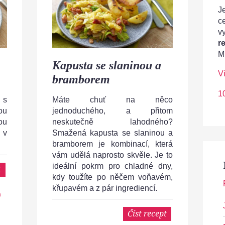
Je
c
v
r
M
Kapusta se slaninou a
V
bramborem
1
 s
Máte chuť na něco
ou
jednoduchého, a přitom
ou
neskutečně lahodného?
 v
Smažená kapusta se slaninou a
bramborem je kombinací, která
vám udělá naprosto skvěle. Je to
ideální pokrm pro chladné dny,
t
kdy toužíte po něčem voňavém,
křupavém a z pár ingrediencí.
á
Číst recept