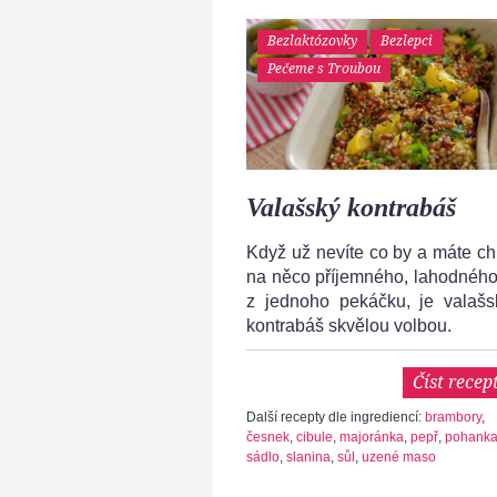
Bezlaktózovky
Bezlepci
Pečeme s Troubou
Valašský kontrabáš
Když už nevíte co by a máte ch
na něco příjemného, lahodného
z jednoho pekáčku, je valašs
kontrabáš skvělou volbou.
Číst recep
Další recepty dle ingrediencí:
brambory
,
česnek
,
cibule
,
majoránka
,
pepř
,
pohank
sádlo
,
slanina
,
sůl
,
uzené maso