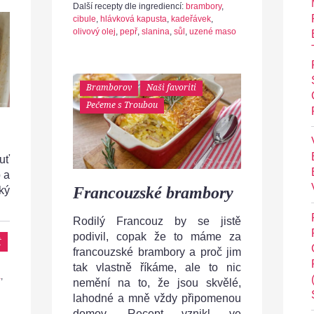
Další recepty dle ingrediencí:
brambory
,
cibule
,
hlávková kapusta
,
kadeřávek
,
olivový olej
,
pepř
,
slanina
,
sůl
,
uzené maso
Bramborov
Naši favoriti
Pečeme s Troubou
uť
 a
Francouzské brambory
ký
Rodilý Francouz by se jistě
podivil, copak že to máme za
t
francouzské brambory a proč jim
tak vlastně říkáme, ale to nic
a
,
nemění na to, že jsou skvělé,
lahodné a mně vždy připomenou
domov. Recept vznikl ve