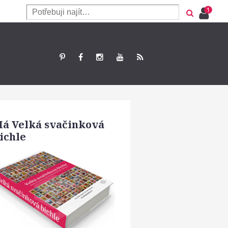
á Velká svačinková
ichle