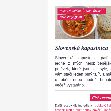
Maso, masíčko
Naši favoriti
Polévka je grunt
Slovenská kapustnica
Slovenská kapustnica patří
jedné z mých nejoblíbenější
polévek, které jsou tak syté, 
vám stačí jeden plný talíř, a má
o oběd nebo hodně bohat
večeři vystaráno.
Číst recep
Další recepty dle ingrediencí:
bobkový list
česnek
,
cibule
,
cukr
,
houby
,
hovězí
,
klobá