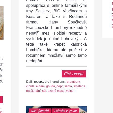
spolupráci s online farmářskými
trhy Scuk.cz, BIO Vavřincem a
Kosařem a také s Rodinnou
farmou Hany Součkové.
Francouzské brambory rozhodně
nepatří mezi složité recepty a
výsledek je úplně bohovský… A
teda také krapet kalorická
bombička, kterou ale proč si v
rozumném množství semo tamo
 k
nedopřát.
ch
že
Číst recept
te
ou
Další recepty dle ingrediencí:
brambory
,
cibule
,
eidam
,
gouda
,
pepř
,
sádlo
,
smetana
na šlehání
,
sůl
,
uzené maso
,
vejce
t
,
Naši favoriti
Polévka je grunt
sa
,