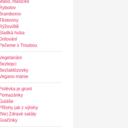
Maso, masíčko
Rybolov
Bramborov
Těstoviny
Rýžoviště
Sladká huba
Grilování
Pečeme s Troubou
Vegetariáni
Bezlepci
Bezlaktózovky
Vegano mánie
Polévka je grunt
Pomazánky
Guláše
Přílohy jak z výlohy
(Ne) Zdravé saláty
Svačinky