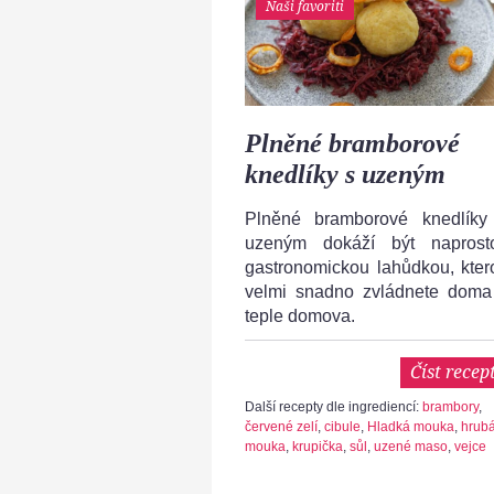
Naši favoriti
Plněné bramborové
knedlíky s uzeným
Plněné bramborové knedlíky
uzeným dokáží být naprost
gastronomickou lahůdkou, kter
velmi snadno zvládnete doma
teple domova.
Číst recep
Další recepty dle ingrediencí:
brambory
,
červené zelí
,
cibule
,
Hladká mouka
,
hrub
mouka
,
krupička
,
sůl
,
uzené maso
,
vejce