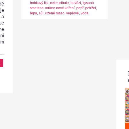
bobkový list
,
celer
,
cibule
,
hovězí
,
kysaná
dě
smetana
,
mrkev
,
nové koření
,
pepř
,
petržel
,
je
řepa
,
sůl
,
uzené maso
,
vepřové
,
voda
 a
ce
me
ní
om
t