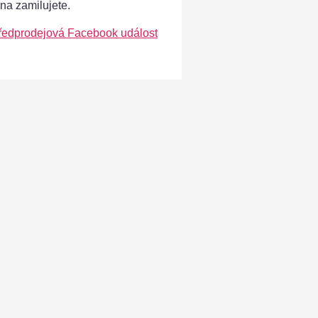
ána zamilujete.
ředprodejová Facebook událost