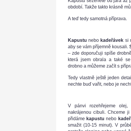
Kapustu seženete od jara až 
období. Takže takto krásně m
A teď tedy samotná příprava.
Kapustu
nebo
kadeřávek
si 
aby se vám příjemně kousali.
– zde doporučuji spíše drobně
která jsem obrala a také se
drobno a můžeme začít s přípr
Tedy vlastně ještě jeden deta
nechte buď vařit, nebo je nech
V pánvi rozehřejeme olej,
nakrájenou cibuli. Chceme ji
přidáme
kapustu
nebo
kadeř
smažit (10-15 minut). V průbě