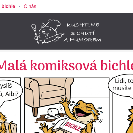
 bichle
O nás