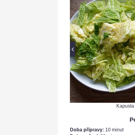
Kapusta 
P
Doba přípravy:
10 minut