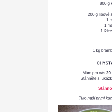
800 g 
200 g libové 
1 m
1 ma
1 lžíc
1 kg bramb
CHYSTÁ
Mám pro vás
20
Stáhněte si ukázk
Stáhno
Tuto naší první kuc