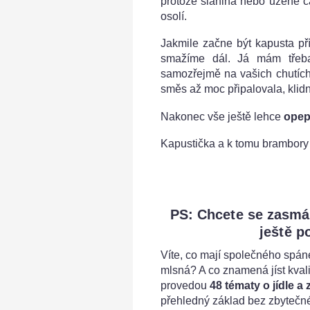
protože slanina nebo uzené 
osolí.
Jakmile začne být kapusta př
smažíme dál. Já mám třeba 
samozřejmě na vašich chutích
směs až moc připalovala, klidně
Nakonec vše ještě lehce
opep
Kapustička a k tomu brambory
PS: Chcete se zasmát, 
ještě p
Víte, co mají společného spán
mlsná? A co znamená jíst kval
provedou
48 tématy o jídle a
přehledný základ bez zbytečné