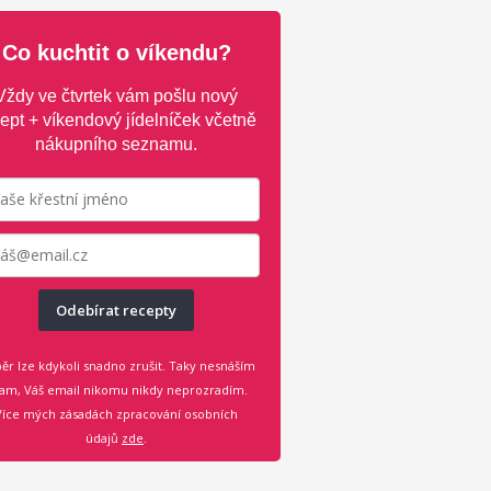
Co kuchtit o víkendu?
Vždy ve čtvrtek vám pošlu nový
ept + víkendový jídelníček včetně
nákupního seznamu.
Odebírat recepty
ěr lze kdykoli snadno zrušit. Taky nesnáším
am, Váš email nikomu nikdy neprozradím.
Více mých zásadách zpracování osobních
údajů
zde
.