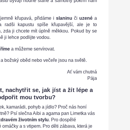
často bývají hodně slané a samotný pokrm nám
íjemně křupavá, přidáme i
slaninu
či
uzené
a
radši kapustu spíše křupavější, ale je to
, zda ji chcete mít úplně měkkou. Pokud by se
 ji lehce podlijte vodou.
říme
a můžeme servírovat.
 a božský oběd nebo večeře jsou na světě.
Ať vám chutná
Pája
nachytřit se, jak jíst a žít lépe a
odpořit mou tvorbu?
ek, kamarádi, pohyb a jídlo? Proč nás honí
itně? Psí slečna Aibi a agama pan Limetka vás
 zdravém životním stylu
. Pro dospělé
 omáčky a s vtipem. Pro děti zábava, která je