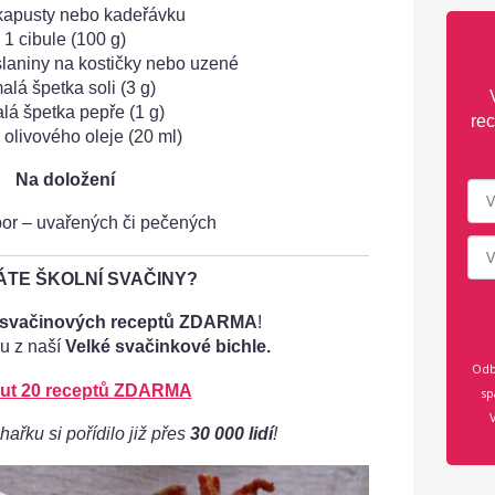
kapusty nebo kadeřávku
1 cibule (100 g)
slaniny na kostičky nebo uzené
alá špetka soli (3 g)
lá špetka pepře (1 g)
rec
e olivového oleje (20 ml)
Na doložení
or – uvařených či pečených
TE ŠKOLNÍ SVAČINY?
 svačinových receptů ZDARMA
!
u z naší
Velké svačinkové bichle.
Odb
ut 20 receptů ZDARMA
sp
hařku si pořídilo již přes
30 000 lidí
!