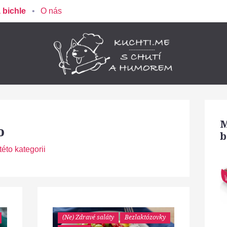
 bichle
O nás
M
o
b
éto kategorii
(Ne) Zdravé saláty
Bezlaktózovky