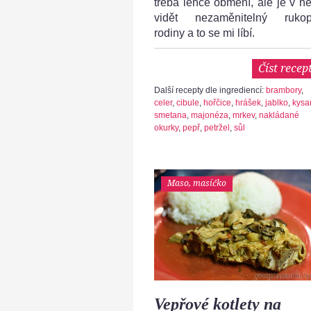
třeba lehce obmění, ale je v n
vidět nezaměnitelný rukop
rodiny a to se mi líbí.
Číst recep
Další recepty dle ingrediencí:
brambory
,
celer
,
cibule
,
hořčice
,
hrášek
,
jablko
,
kysa
smetana
,
majonéza
,
mrkev
,
nakládané
okurky
,
pepř
,
petržel
,
sůl
Maso, masíčko
Vepřové kotlety na