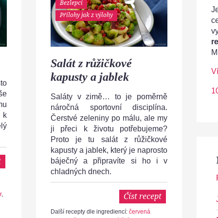
Bezlepci
Je
Přílohy jak z výlohy
c
v
r
M
Salát z růžičkové
V
kapusty a jablek
to
1
še
Saláty v zimě… to je poměrně
mu
náročná sportovní disciplína.
 k
Čerstvé zeleniny po málu, ale my
lý
ji přeci k životu potřebujeme?
Proto je tu salát z růžičkové
kapusty a jablek, který je naprosto
t
báječný a připravíte si ho i v
chladných dnech.
r
,
Číst recept
Další recepty dle ingrediencí:
červená