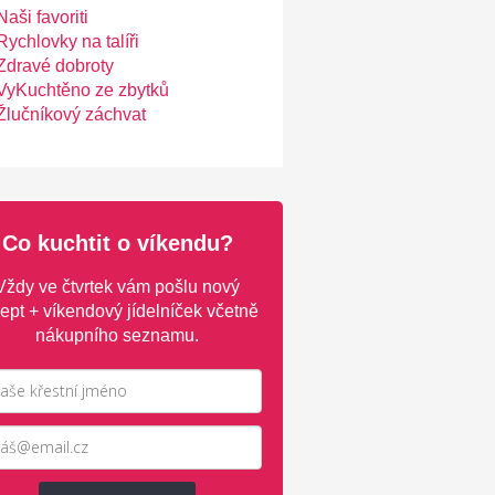
Naši favoriti
Rychlovky na talíři
Zdravé dobroty
VyKuchtěno ze zbytků
Žlučníkový záchvat
Co kuchtit o víkendu?
Vždy ve čtvrtek vám pošlu nový
ept + víkendový jídelníček včetně
nákupního seznamu.