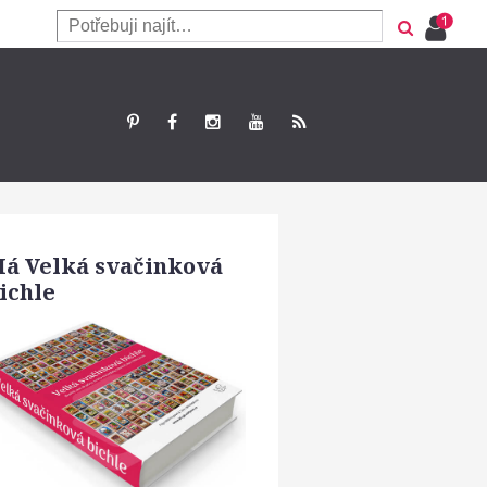
á Velká svačinková
ichle