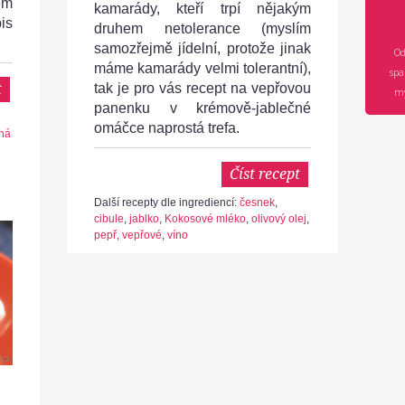
ěm
kamarády, kteří trpí nějakým
is
druhem netolerance (myslím
samozřejmě jídelní, protože jinak
Od
máme kamarády velmi tolerantní),
spa
t
tak je pro vás recept na vepřovou
mý
panenku v krémově-jablečné
omáčce naprostá trefa.
ná
Číst recept
Další recepty dle ingrediencí:
česnek
,
cibule
,
jablko
,
Kokosové mléko
,
olivový olej
,
pepř
,
vepřové
,
víno