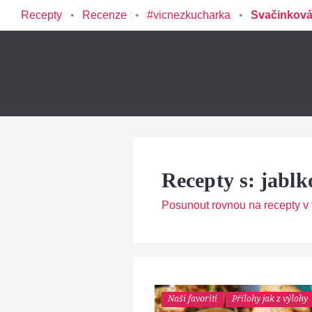
Recepty
Recenze
#vicnezkucharka
Svačinková
Recepty s: jablk
Posunout rovnou na recepty v t
Naši favoriti
Přílohy jak z výlohy