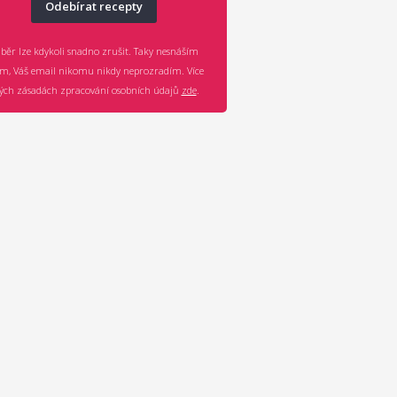
Odebírat recepty
běr lze kdykoli snadno zrušit. Taky nesnáším
m, Váš email nikomu nikdy neprozradím. Více
ch zásadách zpracování osobních údajů
zde
.