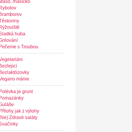
Maso, masíčko
Rybolov
Bramborov
Těstoviny
Rýžoviště
Sladká huba
Grilování
Pečeme s Troubou
Vegetariáni
Bezlepci
Bezlaktózovky
Vegano mánie
Polévka je grunt
Pomazánky
Guláše
Přílohy jak z výlohy
(Ne) Zdravé saláty
Svačinky