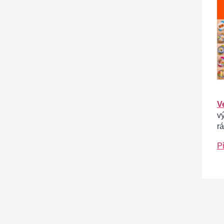
V
v
r
P