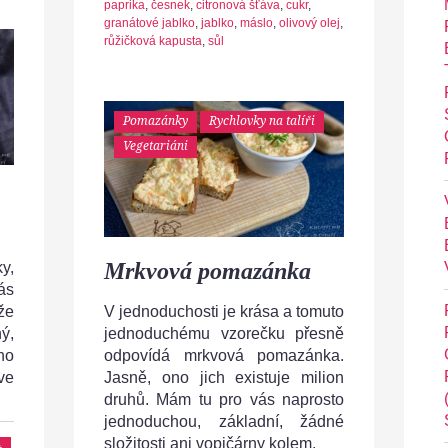
paprika
,
česnek
,
citronová šťáva
,
cukr
,
granátové jablko
,
jablko
,
máslo
,
olivový olej
,
růžičková kapusta
,
sůl
Pomazánky
Rychlovky na talíři
Vegetariáni
Mrkvová pomazánka
ky,
ás
že
V jednoduchosti je krása a tomuto
ý,
jednoduchému vzorečku přesně
ho
odpovídá mrkvová pomazánka.
ve
Jasně, ono jich existuje milion
druhů. Mám tu pro vás naprosto
jednoduchou, základní, žádné
složitosti ani vopičárny kolem.