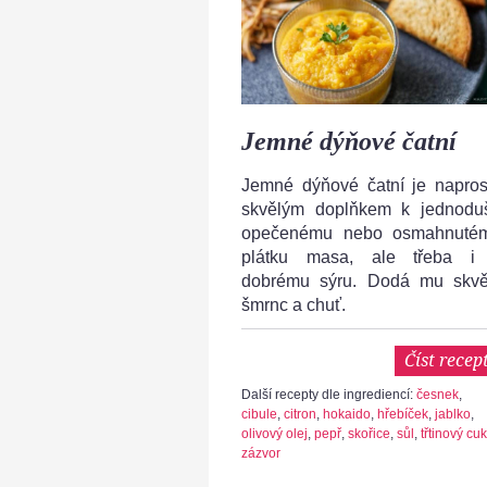
Jemné dýňové čatní
Jemné dýňové čatní je napros
skvělým doplňkem k jednodu
opečenému nebo osmahnuté
plátku masa, ale třeba i
dobrému sýru. Dodá mu skvě
šmrnc a chuť.
Číst recep
Další recepty dle ingrediencí:
česnek
,
cibule
,
citron
,
hokaido
,
hřebíček
,
jablko
,
olivový olej
,
pepř
,
skořice
,
sůl
,
třtinový cuk
zázvor