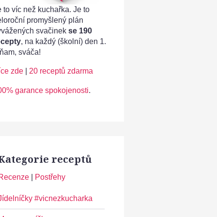
 to víc než kuchařka. Je to
eloroční promyšlený plán
yvážených svačinek
se 190
ecepty
, na každý (školní) den 1.
ňam, sváča!
íce zde
|
20 receptů zdarma
00% garance spokojenosti
.
Kategorie receptů
Recenze
|
Postřehy
Jídelníčky #vicnezkucharka