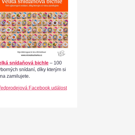
elká snídaňová bichle
– 100
ýborných snídaní, díky kterým si
ána zamilujete.
ředprodejová Facebook událost