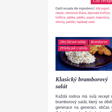
Číst recep
Další recepty dle ingrediencí:
bílý jogurt
,
cibule
,
citronová šťáva
,
dijonská hořčice
,
hořčice
,
jablka
,
jablko
,
jogurt
,
majonéza
,
ořechy
,
petržel
,
řapíkatý celer
(Ne) Zdravé saláty
Bramborov
Přílohy jak z výlohy
Klasický bramborový
salát
Každá rodina má svůj recept 
bramborový salát, který se dědí
generace na generaci, občas 