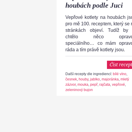
houbách podle Juci
Vepřové kotlety na houbách js
pro mě 100. receptem, který se 
stránkách objeví. Tudíž by 
chtělo něco oprav
speciálního… co mám oprav
ráda a tím právě kotlety jsou.
Číst recep
Další recepty dle ingrediencí:
bílé víno
,
česnek
,
houby
,
jablko
,
majoránka
,
mletý
zázvor
,
mouka
,
pepř
,
rajčata
,
vepřové
,
zeleninový bujon