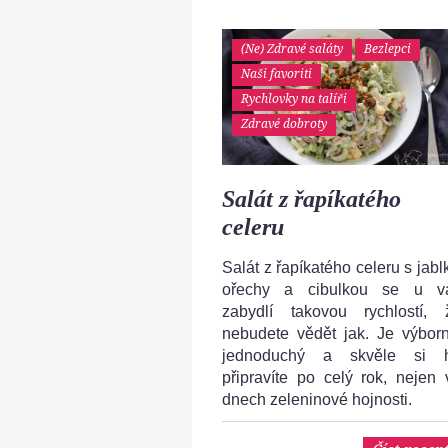
(Ne) Zdravé saláty
Bezlepci
Naši favoriti
Rychlovky na talíři
Zdravé dobroty
Salát z řapíkatého
celeru
Salát z řapíkatého celeru s jabl
ořechy a cibulkou se u v
zabydlí takovou rychlostí, 
nebudete vědět jak. Je výborn
jednoduchý a skvěle si 
připravíte po celý rok, nejen 
dnech zeleninové hojnosti.