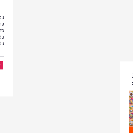
ou
na
to
du
du
t