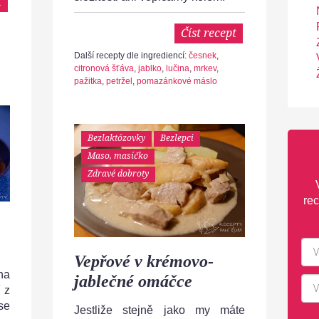
t
Číst recept
Další recepty dle ingrediencí:
česnek
,
citronová šťáva
,
jablko
,
lučina
,
mrkev
,
pažitka
,
petržel
,
pomazánkové máslo
Bezlaktózovky
Bezlepci
Maso, masíčko
Zdravé dobroty
rec
Vepřové v krémovo-
na
jablečné omáčce
 z
se
Jestliže stejně jako my máte