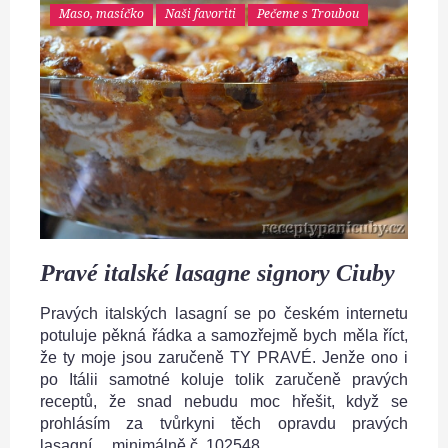
Maso, masíčko
Naši favoriti
Pečeme s Troubou
Pravé italské lasagne signory Ciuby
Pravých italských lasagní se po českém internetu
potuluje pěkná řádka a samozřejmě bych měla říct,
že ty moje jsou zaručeně TY PRAVÉ. Jenže ono i
po Itálii samotné koluje tolik zaručeně pravých
receptů, že snad nebudu moc hřešit, když se
prohlásím za tvůrkyni těch opravdu pravých
lasagní… minimálně č. 102548.