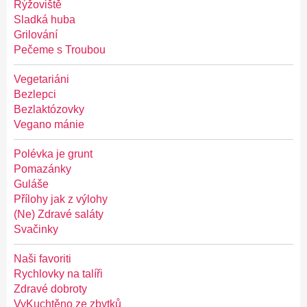
Rýžoviště
Sladká huba
Grilování
Pečeme s Troubou
Vegetariáni
Bezlepci
Bezlaktózovky
Vegano mánie
Polévka je grunt
Pomazánky
Guláše
Přílohy jak z výlohy
(Ne) Zdravé saláty
Svačinky
Naši favoriti
Rychlovky na talíři
Zdravé dobroty
VyKuchtěno ze zbytků