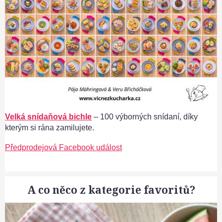
Velká snídaňová bichle
– 100 výborných snídaní, díky
kterým si rána zamilujete.
Předprodejová Facebook událost
A co něco z kategorie favoritů?