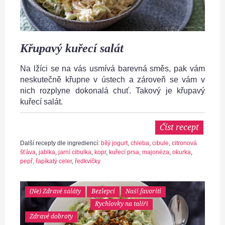
Křupavý kuřecí salát
Na lžíci se na vás usmívá barevná směs, pak vám
neskutečně křupne v ústech a zároveň se vám v
nich rozplyne dokonalá chuť. Takový je křupavý
kuřecí salát.
Číst recept
Další recepty dle ingrediencí:
bílý jogurt
,
chleba
,
cibule
,
citronová
šťáva
,
jablka
,
jarní cibulka
,
kopr
,
kuřecí prsa
,
majonéza
,
okurka
,
pepř
,
řapíkatý celer
,
ředkvičky
(Ne) Zdravé saláty
Bezlepci
Naši favoriti
Rychlovky na talíři
Zdravé dobroty