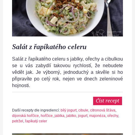
Salát z řapíkatého celeru
Salát z řapíkatého celeru s jablky, ořechy a cibulkou
se u vás zabydlí takovou rychlostí, že nebudete
vědět jak. Je výborný, jednoduchý a skvěle si ho
připravíte po celý rok, nejen ve dnech zeleninové
hojnosti.
Číst recept
Další recepty dle ingrediencí:
bílý jogurt
,
cibule
,
citronová šťáva
,
dijonská hořčice
,
hořčice
,
jablka
,
jablko
,
jogurt
,
majonéza
,
ořechy
,
petržel
,
řapíkatý celer