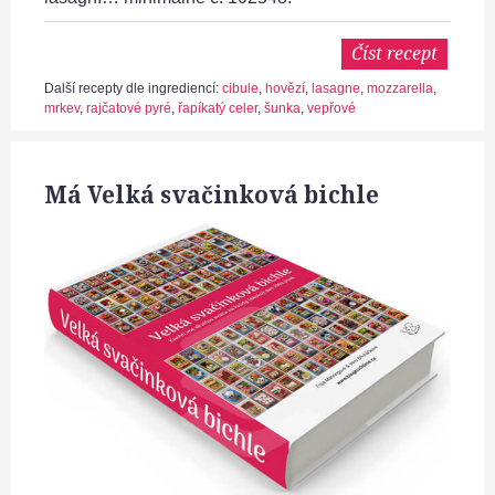
Číst recept
Další recepty dle ingrediencí:
cibule
,
hovězí
,
lasagne
,
mozzarella
,
mrkev
,
rajčatové pyré
,
řapíkatý celer
,
šunka
,
vepřové
Má Velká svačinková bichle