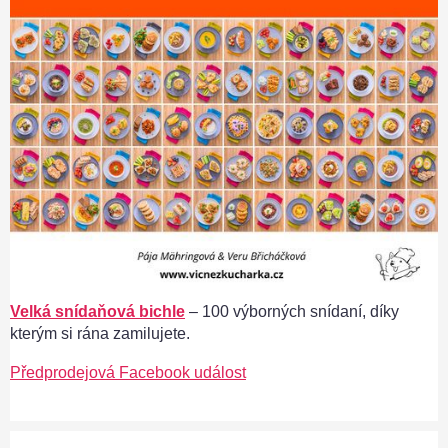
Velká snídaňová bichle
– 100 výborných snídaní, díky
kterým si rána zamilujete.
Předprodejová Facebook událost