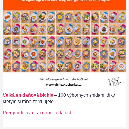
Velká snídaňová bichle
– 100 výborných snídaní, díky
kterým si rána zamilujete.
Předprodejová Facebook událost