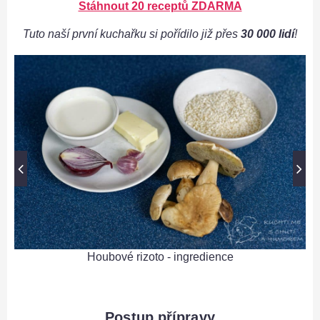
Stáhnout 20 receptů ZDARMA
Tuto naší první kuchařku si pořídilo již přes
30 000 lidí
!
Houbové rizoto - ingredience
Postup přípravy