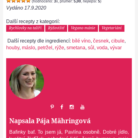
(hodnoceno:
3
x, průměr:
5,00
, nejlepší:
5
)
Vydáno
17.9.2020
Další recepty z kategorií:
Rychlovky na talíři
Rýžoviště
Vegano mánie
Vegetariáni
Další recepty dle ingrediencí:
bílé víno
,
česnek
,
cibule
,
houby
,
máslo
,
petržel
,
rýže
,
smetana
,
sůl
,
voda
,
vývar
Napsala
Pája Mähringová
Bafinky baf. To jsem já, Pavlína osobně. Dobré jídlo,