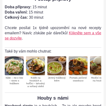
Doba přípravy:
15 minut
Doba vaření:
15 minut
Celkový čas:
30 minut
Chcete posílat 1x týdně upozornění na nové recepty
emailem? Navíc získáte pár dárečků!
Klikněte sem a vše
se dozvíte
.
Také by vám mohlo chutnat:
Itálie – risi e bisi
Králík na
Jemný hráškový
Pomalu pečené
Hovězí roště
– rizoto s
houbách a
krém
ossobuco
na houbách
hráškem
hořčici – lahodný
a voňavý oběd
Houby s námi
Houbové rizoto
je o houbách… To je ale moudro hned