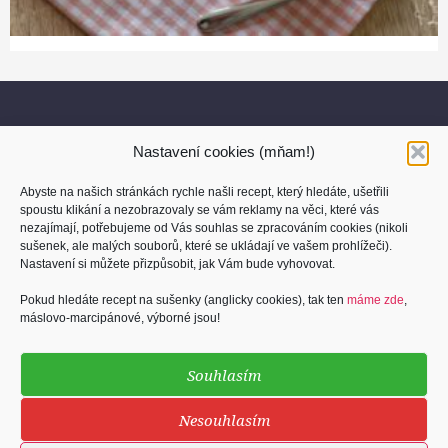
Nastavení cookies (mňam!)
Abyste na našich stránkách rychle našli recept, který hledáte, ušetřili
spoustu klikání a nezobrazovaly se vám reklamy na věci, které vás
nezajímají, potřebujeme od Vás souhlas se zpracováním cookies (nikoli
sušenek, ale malých souborů, které se ukládají ve vašem prohlížeči).
O nás
Nastavení si můžete přizpůsobit, jak Vám bude vyhovovat.
Kontakt
Pokud hledáte recept na sušenky (anglicky cookies), tak ten
máme zde
,
máslovo-marcipánové, výborné jsou!
Osobní údaje
Cookies (sušenky)
Souhlasím
Podmínky užití
Nesouhlasím