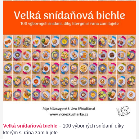
Velká snídaňová bichle
– 100 výborných snídaní, díky
kterým si rána zamilujete.