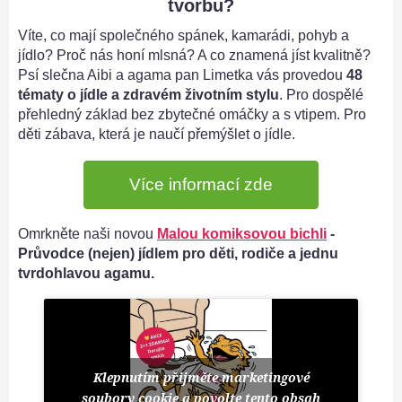
tvorbu?
Víte, co mají společného spánek, kamarádi, pohyb a
jídlo? Proč nás honí mlsná? A co znamená jíst kvalitně?
Psí slečna Aibi a agama pan Limetka vás provedou
48
tématy o jídle a zdravém životním stylu
. Pro dospělé
přehledný základ bez zbytečné omáčky a s vtipem. Pro
děti zábava, která je naučí přemýšlet o jídle.
Více informací zde
Omrkněte naši novou
Malou komiksovou bichli
-
Průvodce (nejen) jídlem pro děti, rodiče a jednu
tvrdohlavou agamu.
Klepnutím přijměte marketingové
soubory cookie a povolte tento obsah