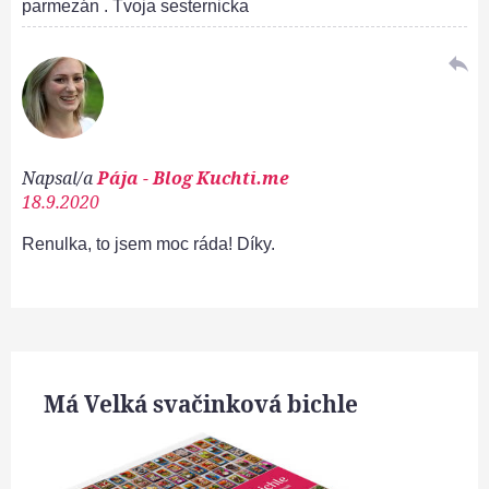
parmezán . Tvoja sesternicka
reply
Napsal/a
Pája - Blog Kuchti.me
18.9.2020
Renulka, to jsem moc ráda! Díky.
Má Velká svačinková bichle