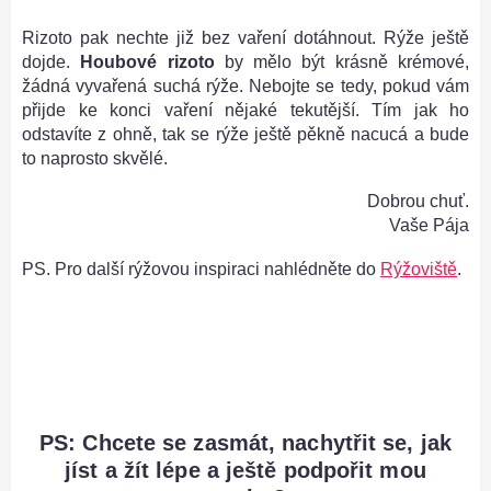
Rizoto pak nechte již bez vaření dotáhnout. Rýže ještě
dojde.
Houbové rizoto
by mělo být krásně krémové,
žádná vyvařená suchá rýže. Nebojte se tedy, pokud vám
přijde ke konci vaření nějaké tekutější. Tím jak ho
odstavíte z ohně, tak se rýže ještě pěkně nacucá a bude
to naprosto skvělé.
Dobrou chuť.
Vaše Pája
PS. Pro další rýžovou inspiraci nahlédněte do
Rýžoviště
.
PS: Chcete se zasmát, nachytřit se, jak
jíst a žít lépe a ještě podpořit mou