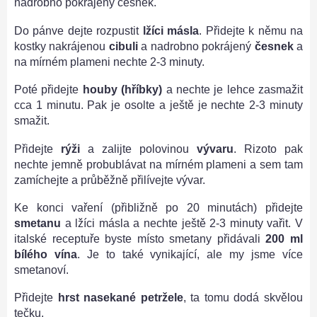
nadrobno pokrájený česnek.
Do pánve dejte rozpustit
lžíci másla
. Přidejte k němu na
kostky nakrájenou
cibuli
a nadrobno pokrájený
česnek
a
na mírném plameni nechte 2-3 minuty.
Poté přidejte
houby (hříbky)
a nechte je lehce zasmažit
cca 1 minutu. Pak je osolte a ještě je nechte 2-3 minuty
smažit.
Přidejte
rýži
a zalijte polovinou
vývaru
. Rizoto pak
nechte jemně probublávat na mírném plameni a sem tam
zamíchejte a průběžně přilívejte vývar.
Ke konci vaření (přibližně po 20 minutách) přidejte
smetanu
a lžíci másla a nechte ještě 2-3 minuty vařit. V
italské receptuře byste místo smetany přidávali
200 ml
bílého vína
. Je to také vynikající, ale my jsme více
smetanoví.
Přidejte
hrst nasekané petržele
, ta tomu dodá skvělou
tečku.