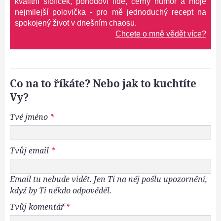
kvalitní šlofíček, pohodoví lidé, černý humor a moje
nejmilejší polovička - pro mě jednoduchý recept na
spokojený život v dnešním chaosu.
Chcete o mně vědět více?
Co na to říkáte? Nebo jak to kuchtíte
Vy?
Tvé jméno
*
Tvůj email
*
Email tu nebude vidět. Jen Ti na něj pošlu upozornění,
když by Ti někdo odpověděl.
Tvůj komentář
*