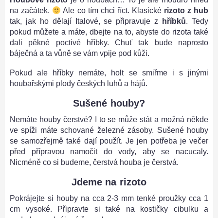
na začátek.
Ale co tím chci říct. Klasické
rizoto z hub
tak, jak ho dělají Italové, se připravuje z
hříbků
. Tedy
pokud můžete a máte, dbejte na to, abyste do rizota také
dali pěkné poctivé hříbky. Chuť tak bude naprosto
báječná a ta vůně se vám vpije pod kůži.
Pokud ale hříbky nemáte, holt se smiřme i s jinými
houbařskými plody českých luhů a hájů.
Sušené houby?
Nemáte houby čerstvé? I to se může stát a možná někde
ve spíži máte schované železné zásoby. Sušené houby
se samozřejmě také dají použít. Je jen potřeba je večer
před přípravou namočit do vody, aby se nacucaly.
Nicméně co si budeme, čerstvá houba je čerstvá.
Jdeme na rizoto
Pokrájejte si houby na cca 2-3 mm tenké proužky cca 1
cm vysoké. Připravte si také na kostičky cibulku a