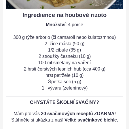
Ingredience na houbové rizoto
Množství:
4 porce
300 g rýže arborio (či carnaroli nebo kulatozrnnou)
2 lžíce másla (50 g)
1/2 cibule (35 g)
2 stroužky česneku (10 g)
100 ml smetany na vaření
2 hrsti čerstvých lesních hub (cca 400 g)
hrst petržele (10 g)
Špetka soli (5 g)
1 l vývaru (zeleninový)
CHYSTÁTE ŠKOLNÍ SVAČINY?
Mám pro vás
20 svačinových receptů ZDARMA
!
Stáhněte si ukázku z naší
Velké svačinkové bichle.