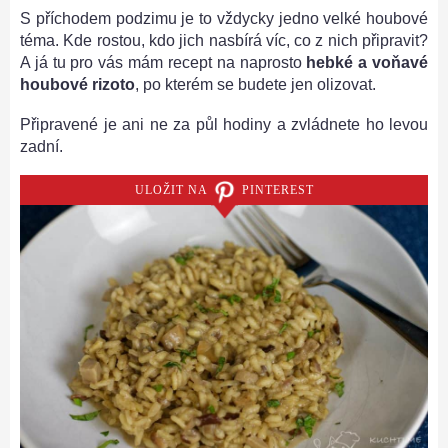
S příchodem podzimu je to vždycky jedno velké houbové
téma. Kde rostou, kdo jich nasbírá víc, co z nich připravit?
A já tu pro vás mám recept na naprosto
hebké a voňavé
houbové rizoto
, po kterém se budete jen olizovat.
Připravené je ani ne za půl hodiny a zvládnete ho levou
zadní.
ULOŽIT NA
PINTEREST