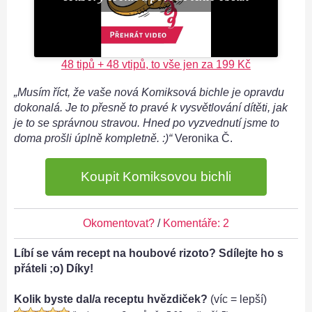
48 tipů + 48 vtipů, to vše jen za 199 Kč
„Musím říct, že vaše nová Komiksová bichle je opravdu
dokonalá. Je to přesně to pravé k vysvětlování dítěti, jak
je to se správnou stravou. Hned po vyzvednutí jsme to
doma prošli úplně kompletně. :)“
Veronika Č.
Koupit Komiksovou bichli
Okomentovat?
/
Komentáře: 2
Líbí se vám recept na houbové rizoto? Sdílejte ho s
přáteli ;o) Díky!
Kolik byste dal/a receptu hvězdiček?
(víc = lepší)