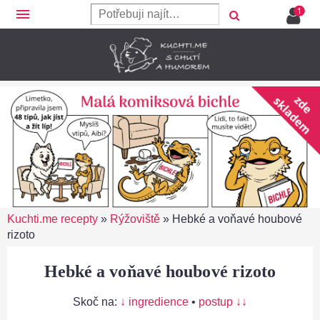
menu
Kuchti.me recepty
»
Rýžoviště
»
Hebké a voňavé houbové
rizoto
Hebké a voňavé houbové rizoto
Skoč na:
↓ ingredience
•
postup ↓↓