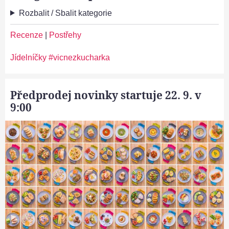
Rozbalit / Sbalit kategorie
Recenze
|
Postřehy
Jídelníčky #vicnezkucharka
Předprodej novinky startuje 22. 9. v
9:00