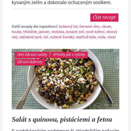
kysaným zelím a dokonale ochuceným sosíkem.
Číst recept
Další recepty dle ingrediencí:
bobkový list
,
červené víno
,
cibule
,
houby
,
hřebíček
,
jalovec
,
klobása
,
kysané zelí
,
nové koření
,
olivový
olej
,
rajčatové pyré
,
sůl
,
sušené švestky
,
vepřová kýta
,
voda
,
vývar
(Ne) Zdravé saláty
Přílohy jak z výlohy
Zdravé dobroty
Salát s quinoou, pistáciemi a fetou