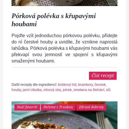
Pórková polévka s křupavými
houbami
Pojďte vzít jednoduchou pórkovou polévku, přidejte
do ní čerstvé houby a uvidíte, že vznikne naprostá
lahůdka. Pórková polévka s křupavými houbami vás
překvapí svou jemností ve spojení s křupavými
smaženými houbami.
Číst recept
Další recepty dle ingrediencí:
bobkový list
,
brambory
,
česnek
,
houby
,
jarní cibulka
,
olivový olej
,
pórek
,
smetana na šlehání
,
sůl
Naši favoriti
Pečeme s Troubou
Zdravé dobroty