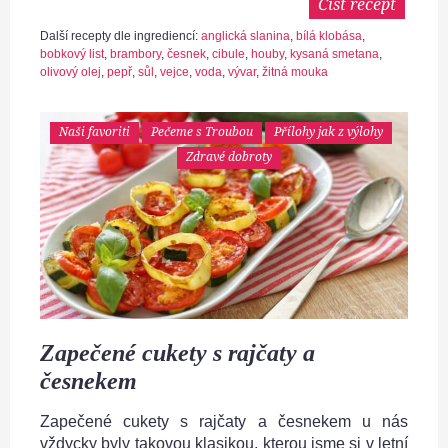
Číst recept
Další recepty dle ingrediencí:
anglická slanina
,
bílá klobása
,
bobkový list
,
brambory
,
česnek
,
cibule
,
houby
,
kysaná smetana
,
olivový olej
,
pepř
,
sůl
,
vejce
,
voda
,
vývar
,
žitná mouka
Naši favoriti
Pečeme s Troubou
Přílohy jak z výlohy
Zdravé dobroty
Zapečené cukety s rajčaty a
česnekem
Zapečené cukety s rajčaty a česnekem u nás
vždycky byly takovou klasikou, kterou jsme si v letní