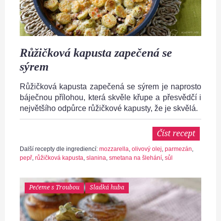
Růžičková kapusta zapečená se
sýrem
Růžičková kapusta zapečená se sýrem je naprosto
báječnou přílohou, která skvěle křupe a přesvědčí i
největšího odpůrce růžičkové kapusty, že je skvělá.
Číst recept
Další recepty dle ingrediencí:
mozzarella
,
olivový olej
,
parmezán
,
pepř
,
růžičková kapusta
,
slanina
,
smetana na šlehání
,
sůl
Pečeme s Troubou
Sladká huba