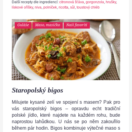
Další recepty dle ingrediencí:
citronová šťáva
,
gorgonzola
,
hrušky
,
lískové oříšky
,
niva
,
polníček
,
ricotta
,
sůl
,
toustový chléb
Guláše
Maso, masíčko
Naši favoriti
Staropolský bigos
Milujete kysané zelí ve spojení s masem? Pak pro
vás staropolský bigos – opravdu echt tradiční
polské jídlo, které najdete na každém rohu, bude
naprostou lahůdkou. U nás se po něm zakouřilo
během pár hodin. Bigos kombinuje výtečné maso s