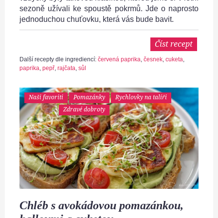
sezoně užívali ke spoustě pokrmů. Jde o naprosto
jednoduchou chuťovku, která vás bude bavit.
Číst recept
Další recepty dle ingrediencí:
červená paprika
,
česnek
,
cuketa
,
paprika
,
pepř
,
rajčata
,
sůl
Naši favoriti
Pomazánky
Rychlovky na talíři
Zdravé dobroty
Chléb s avokádovou pomazánkou,