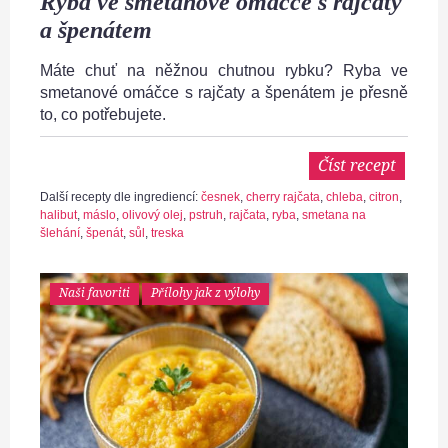
Ryba ve smetanové omáčce s rajčaty
a špenátem
Máte chuť na něžnou chutnou rybku? Ryba ve
smetanové omáčce s rajčaty a špenátem je přesně
to, co potřebujete.
Číst recept
Další recepty dle ingrediencí:
česnek
,
cherry rajčata
,
chleba
,
citron
,
halibut
,
máslo
,
olivový olej
,
pstruh
,
rajčata
,
ryba
,
smetana na
šlehání
,
špenát
,
sůl
,
treska
Naši favoriti
Přílohy jak z výlohy