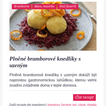
Bramborov
Maso, masíčko
Naši favoriti
Plněné bramborové knedlíky s
uzeným
Plněné bramborové knedlíky s uzeným dokáží být
naprostou gastronomickou lahůdkou, kterou velmi
snadno zvládnete doma v teple domova.
Číst recept
Další recepty dle ingrediencí:
brambory
,
červené zelí
,
cibule
,
Hladká