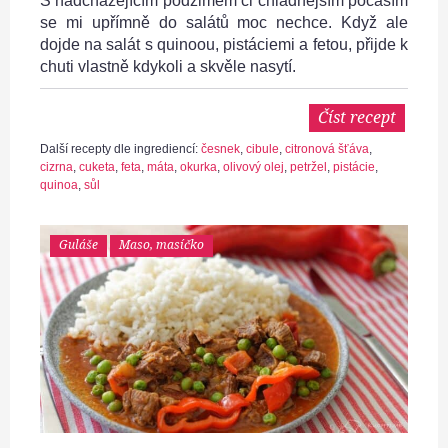
S nadcházejícím podzimem či chladnějším počasím
se mi upřímně do salátů moc nechce. Když ale
dojde na salát s quinoou, pistáciemi a fetou, přijde k
chuti vlastně kdykoli a skvěle nasytí.
Číst recept
Další recepty dle ingrediencí:
česnek
,
cibule
,
citronová šťáva
,
cizrna
,
cuketa
,
feta
,
máta
,
okurka
,
olivový olej
,
petržel
,
pistácie
,
quinoa
,
sůl
Guláše
Maso, masíčko