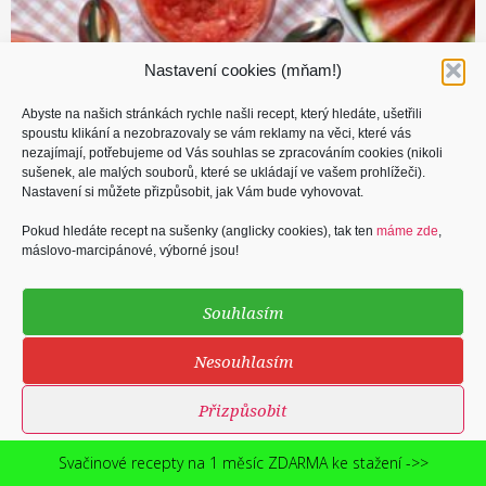
Nastavení cookies (mňam!)
Abyste na našich stránkách rychle našli recept, který hledáte, ušetřili
spoustu klikání a nezobrazovaly se vám reklamy na věci, které vás
nezajímají, potřebujeme od Vás souhlas se zpracováním cookies (nikoli
sušenek, ale malých souborů, které se ukládají ve vašem prohlížeči).
Nastavení si můžete přizpůsobit, jak Vám bude vyhovovat.
Pokud hledáte recept na sušenky (anglicky cookies), tak ten
máme zde
,
máslovo-marcipánové, výborné jsou!
Souhlasím
Nesouhlasím
Přizpůsobit
Zásady cookies
Ochrana osobních údajů podle GDPR
Svačinové recepty na 1 měsíc ZDARMA ke stažení ->>