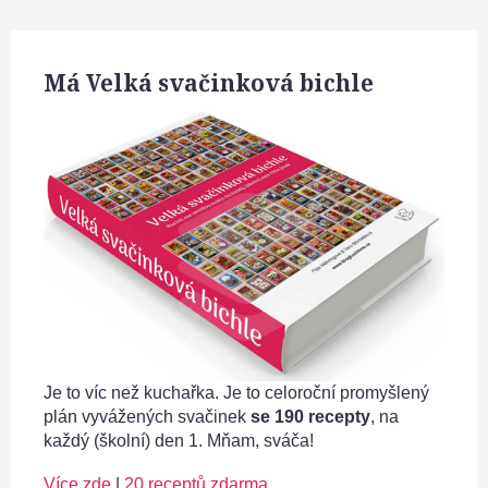
k
o
v
Má Velká svačinková bichle
á
n
í
p
ř
í
s
p
ě
v
k
ů
Je to víc než kuchařka. Je to celoroční promyšlený
plán vyvážených svačinek
se 190 recepty
, na
každý (školní) den 1. Mňam, sváča!
Více zde
|
20 receptů zdarma