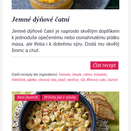
Jemné dýňové čatní
Jemné dýňové čatní je naprosto skvělým doplňkem
k jednoduše opečenému nebo osmahnutému plátku
masa, ale třeba i k dobrému sýru. Dodá mu skvělý
šmrnc a chuť.
Číst recept
Další recepty dle ingrediencí:
česnek
,
cibule
,
citron
,
hokaido
,
hřebíček
,
jablko
,
olivový olej
,
pepř
,
skořice
,
sůl
,
třtinový cukr
,
zázvor
Naši favoriti
Přílohy jak z výlohy