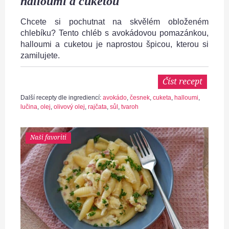
halloumi a cuketou
Chcete si pochutnat na skvělém obloženém
chlebíku? Tento chléb s avokádovou pomazánkou,
halloumi a cuketou je naprostou špicou, kterou si
zamilujete.
Číst recept
Další recepty dle ingrediencí:
avokádo
,
česnek
,
cuketa
,
halloumi
,
lučina
,
olej
,
olivový olej
,
rajčata
,
sůl
,
tvaroh
Naši favoriti