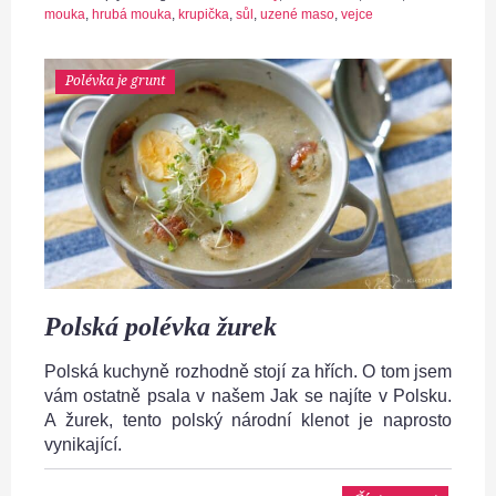
mouka
,
hrubá mouka
,
krupička
,
sůl
,
uzené maso
,
vejce
Polévka je grunt
Polská polévka žurek
Polská kuchyně rozhodně stojí za hřích. O tom jsem
vám ostatně psala v našem Jak se najíte v Polsku.
A žurek, tento polský národní klenot je naprosto
vynikající.