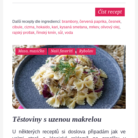
Číst recept
Další recepty dle ingrediencí:
brambory
,
červená paprika
,
česnek
,
cibule
,
cizrna
,
hokaido
,
kari
,
kysaná smetana
,
mrkev
,
olivový olej
,
rajský protlak
,
římský kmín
,
sůl
,
voda
Maso, masíčko
Naši favoriti
Rybolov
Těstoviny s uzenou makrelou
U některých receptů si doslova připadám jak ve