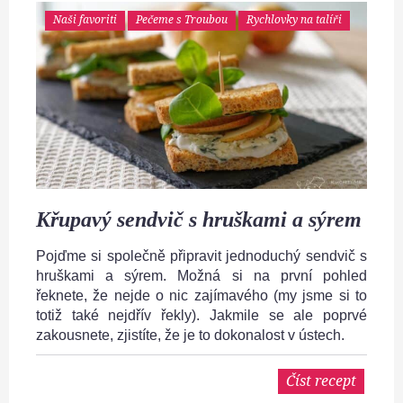
Naši favoriti
Pečeme s Troubou
Rychlovky na talíři
Křupavý sendvič s hruškami a sýrem
Pojďme si společně připravit jednoduchý sendvič s
hruškami a sýrem. Možná si na první pohled
řeknete, že nejde o nic zajímavého (my jsme si to
totiž také nejdřív řekly). Jakmile se ale poprvé
zakousnete, zjistíte, že je to dokonalost v ústech.
Číst recept