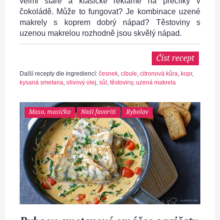
velmi staré a klasické reklamě na preclíky v
čokoládě. Může to fungovat? Je kombinace uzené
makrely s koprem dobrý nápad? Těstoviny s
uzenou makrelou rozhodně jsou skvělý nápad.
Číst recept
Další recepty dle ingrediencí:
česnek
,
cibule
,
citronová kůra
,
kopr
,
kysaná smetana
,
olivový olej
,
sůl
,
těstoviny
,
uzená makrela
Maso, masíčko
Naši favoriti
Rybolov