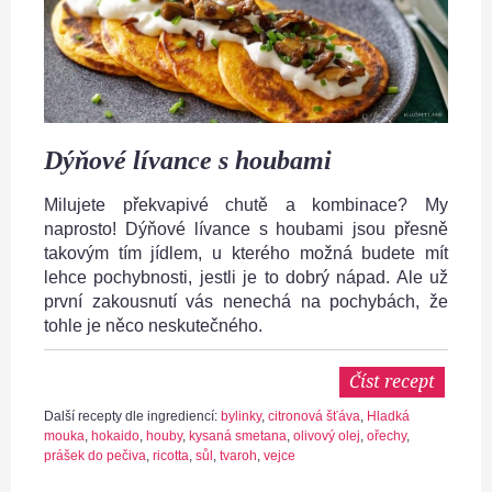
Dýňové lívance s houbami
Milujete překvapivé chutě a kombinace? My
naprosto! Dýňové lívance s houbami jsou přesně
takovým tím jídlem, u kterého možná budete mít
lehce pochybnosti, jestli je to dobrý nápad. Ale už
první zakousnutí vás nenechá na pochybách, že
tohle je něco neskutečného.
Číst recept
Další recepty dle ingrediencí:
bylinky
,
citronová šťáva
,
Hladká
mouka
,
hokaido
,
houby
,
kysaná smetana
,
olivový olej
,
ořechy
,
prášek do pečiva
,
ricotta
,
sůl
,
tvaroh
,
vejce