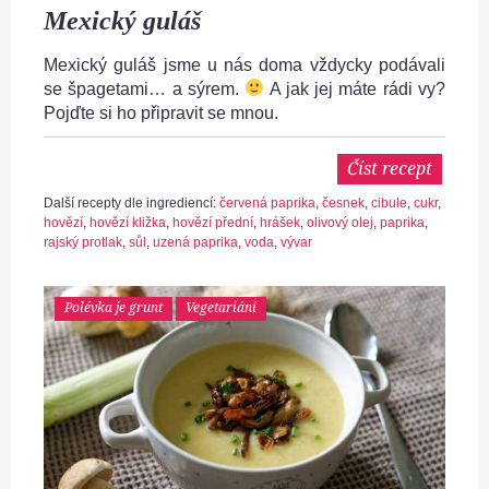
Mexický guláš
Mexický guláš jsme u nás doma vždycky podávali
se špagetami… a sýrem.
A jak jej máte rádi vy?
Pojďte si ho připravit se mnou.
Číst recept
Další recepty dle ingrediencí:
červená paprika
,
česnek
,
cibule
,
cukr
,
hovězí
,
hovězí kližka
,
hovězí přední
,
hrášek
,
olivový olej
,
paprika
,
rajský protlak
,
sůl
,
uzená paprika
,
voda
,
vývar
Polévka je grunt
Vegetariáni