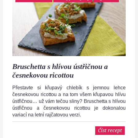
Bruschetta s hlívou ústřičnou a
česnekovou ricottou
Přestavte si křupavý chlebík s jemnou lehce
česnekovou ricottou a na tom všem křupavou hlívu
ústřičnou… už vám tečou sliny? Bruschetta s hlívou
ústřičnou a česnekovou ricottou je dokonalou
variací na letní rajčatovou verzi.
Číst recept