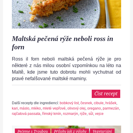
Maltská pečená rýže neboli ross in
forn
Ross il forn neboli maltská pečená rýže je pro
některé z nás milou osobní vzpomínkou na léto na
Maltě, kde jsme tuto dobrotu mohli vychutnat od
pravé nefalšované maltské maminy.
Číst recept
Další recepty dle ingrediencí:
bobkový list
,
česnek
,
cibule
,
hrášek
,
kari
,
máslo
,
mléko
,
mleté vepřové
,
olivový olej
,
oregano
,
parmezán
,
rajčatová passata
,
římský kmín
,
rozmarýn
,
rýže
,
sůl
,
vejce
Pečeme s Troubou
Přílohy jak z výlohy
Vegetariáni