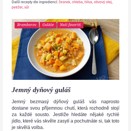
Další recepty dle ingrediencí:
česnek
,
chleba
,
hlíva
,
olivový olej
,
petržel
,
sůl
Bramborov
Guláše
Naši favoriti
Jemný dyňový guláš
Jemný bezmasý dýňový guláš vás naprosto
dostane svou příjemnou chutí, která rozhodně stojí
za každé sousto. Jestliže hledáte nějaké rychlé
jídlo, které vás skvěle zasytí a pochutnáte si, tak toto
je skvělá volba.