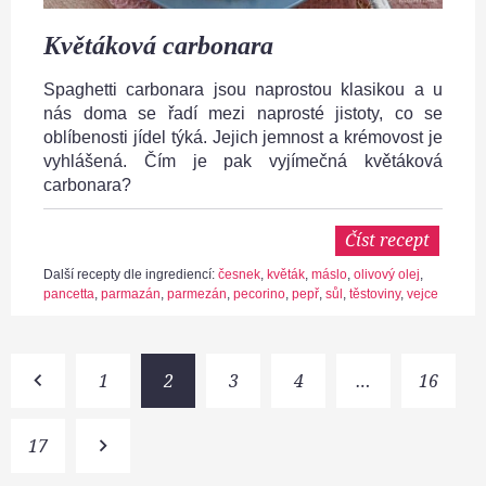
Květáková carbonara
Spaghetti carbonara jsou naprostou klasikou a u
nás doma se řadí mezi naprosté jistoty, co se
oblíbenosti jídel týká. Jejich jemnost a krémovost je
vyhlášená. Čím je pak vyjímečná květáková
carbonara?
Číst recept
Další recepty dle ingrediencí:
česnek
,
květák
,
máslo
,
olivový olej
,
pancetta
,
parmazán
,
parmezán
,
pecorino
,
pepř
,
sůl
,
těstoviny
,
vejce
S
keyboard_arrow_left
1
2
3
4
…
16
t
r
á
17
keyboard_arrow_right
n