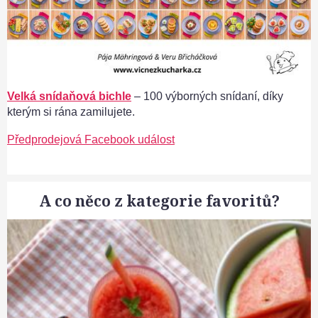
Velká snídaňová bichle
– 100 výborných snídaní, díky
kterým si rána zamilujete.
Předprodejová Facebook událost
A co něco z kategorie favoritů?