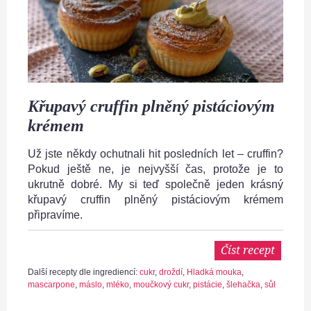
Křupavý cruffin plněný pistáciovým
krémem
Už jste někdy ochutnali hit posledních let – cruffin?
Pokud ještě ne, je nejvyšší čas, protože je to
ukrutně dobré. My si teď společně jeden krásný
křupavý cruffin plněný pistáciovým krémem
připravíme.
Číst recept
Další recepty dle ingrediencí:
cukr
,
droždí
,
Hladká mouka
,
mascarpone
,
máslo
,
mléko
,
moučkový cukr
,
pistácie
,
šlehačka
,
sůl