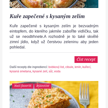
Kuře zapečené s kysaným zelím
Kuře zapečené s kysaným zelím je bezvadným
eintopfem, do kterého jakmile zaboříte vidličku, tak
už se neodtrhnete.A rozhodně je to také skvělé
zimní jídlo, když už čerstvou zeleninu aby jeden
pohledal.
Číst recept
Další recepty dle ingrediencí:
bobkový list
,
cibule
,
kmín
,
kuřecí
,
kysaná smetana
,
kysané zelí
,
sůl
,
voda
Naši favoriti
Rýžoviště