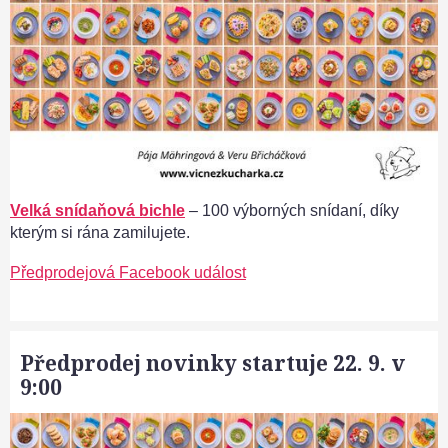
Velká snídaňová bichle
– 100 výborných snídaní, díky
kterým si rána zamilujete.
Předprodejová Facebook událost
Předprodej novinky startuje 22. 9. v
9:00