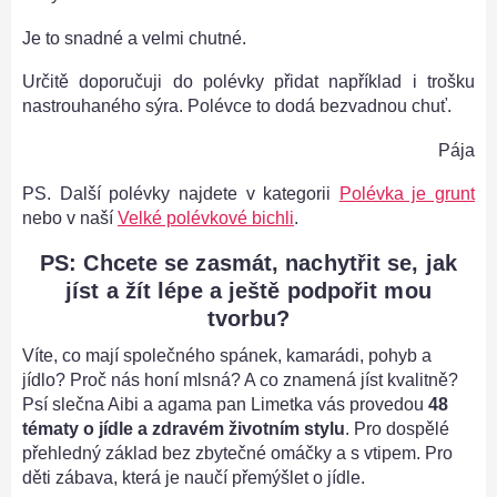
Je to snadné a velmi chutné.
Určitě doporučuji do polévky přidat například i trošku
nastrouhaného sýra. Polévce to dodá bezvadnou chuť. ​​
Pája
PS. Další polévky najdete v kategorii
Polévka je grunt
nebo v naší
Velké polévkové bichli
.
PS: Chcete se zasmát, nachytřit se, jak
jíst a žít lépe a ještě podpořit mou
tvorbu?
Víte, co mají společného spánek, kamarádi, pohyb a
jídlo? Proč nás honí mlsná? A co znamená jíst kvalitně?
Psí slečna Aibi a agama pan Limetka vás provedou
48
tématy o jídle a zdravém životním stylu
. Pro dospělé
přehledný základ bez zbytečné omáčky a s vtipem. Pro
děti zábava, která je naučí přemýšlet o jídle.