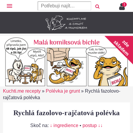
menu
Kuchti.me recepty
»
Polévka je grunt
»
Rychlá fazolovo-
rajčatová polévka
Rychlá fazolovo-rajčatová polévka
Skoč na:
↓ ingredience
•
postup ↓↓