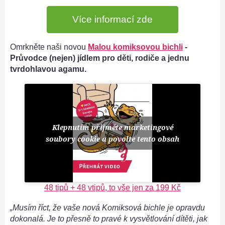
Více informací zde
Omrkněte naši novou
Malou komiksovou bichli
-
Průvodce (nejen) jídlem pro děti, rodiče a jednu
tvrdohlavou agamu.
Klepnutím přijměte marketingové
soubory cookie a povolte tento obsah
48 tipů + 48 vtipů, to vše jen za 199 Kč
„Musím říct, že vaše nová Komiksová bichle je opravdu
dokonalá. Je to přesně to pravé k vysvětlování dítěti, jak