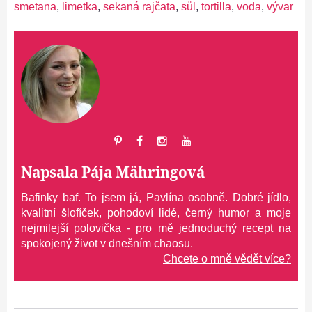
smetana
,
limetka
,
sekaná rajčata
,
sůl
,
tortilla
,
voda
,
vývar
Napsala
Pája Mähringová
Bafinky baf. To jsem já, Pavlína osobně. Dobré jídlo,
kvalitní šlofíček, pohodoví lidé, černý humor a moje
nejmilejší polovička - pro mě jednoduchý recept na
spokojený život v dnešním chaosu.
Chcete o mně vědět více?