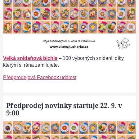
Velká snídaňová bichle
– 100 výborných snídaní, díky
kterým si rána zamilujete.
Předprodejová Facebook událost
Předprodej novinky startuje 22. 9. v
9:00