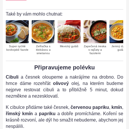
Také by vám mohlo chutnat:
Super rychlé
Zelňačka s
Mexický guláš
Zapečená treska
Jemný dyňov
kovbojské fazole
klobásou a
s rajčaty a
guláš
smetanou
fazolemi
Připravujeme polévku
Cibuli
a česnek oloupeme a nakrájíme na drobno. Do
hrnce dáme rozehřát
olivový
olej, na kterém budeme
nejprve restovat cibuli a to přibližně 5 minut, dokud
nezměkne a nezesklovatí.
K cibulce přidáme také česnek,
červenou papriku
,
kmín
,
římský kmín
a
papriku
a dobře promícháme. Koření se
krásně rozvoní, ale dýl ho smažit nebudeme, abychom jej
nespálili.