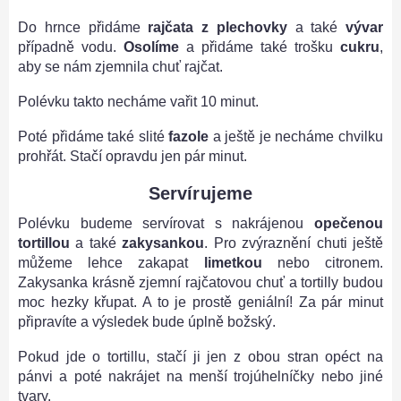
Do hrnce přidáme
rajčata z plechovky
a také
vývar
případně vodu.
Osolíme
a přidáme také trošku
cukru
,
aby se nám zjemnila chuť rajčat.
Polévku takto necháme vařit 10 minut.
Poté přidáme také slité
fazole
a ještě je necháme chvilku
prohřát. Stačí opravdu jen pár minut.
Servírujeme
Polévku budeme servírovat s nakrájenou
opečenou
tortillou
a také
zakysankou
. Pro zvýraznění chuti ještě
můžeme lehce zakapat
limetkou
nebo citronem.
Zakysanka krásně zjemní rajčatovou chuť a tortilly budou
moc hezky křupat. A to je prostě geniální! Za pár minut
připravíte a výsledek bude úplně božský.
Pokud jde o tortillu, stačí ji jen z obou stran opéct na
pánvi a poté nakrájet na menší trojúhelníčky nebo jiné
tvary.