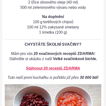
2 lžíce olivového oleje (40 ml)
500 ml zeleninového vývaru nebo vody
Na doplnění
100 g tortillových chipsů
100 ml 12% zakysané smetany
1 limetka (100 g)
CHYSTÁTE ŠKOLNÍ SVAČINY?
Mám pro vás
20 svačinových receptů ZDARMA
!
Stáhněte si ukázku z naší
Velké svačinkové bichle.
Stáhnout 20 receptů ZDARMA
Tuto naší první kuchařku si pořídilo již přes
30 000 lidí
!