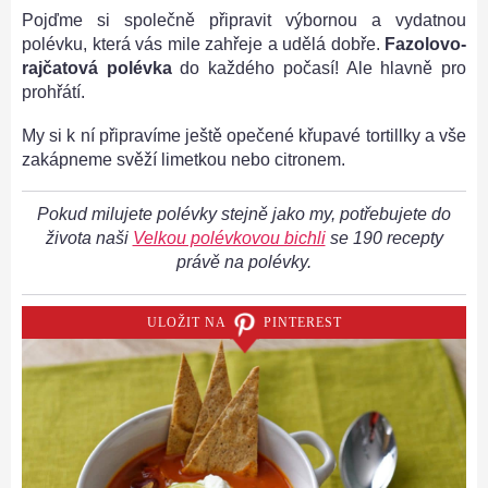
Pojďme si společně připravit výbornou a vydatnou
polévku, která vás mile zahřeje a udělá dobře.
Fazolovo-
rajčatová polévka
do každého počasí! Ale hlavně pro
prohřátí.
My si k ní připravíme ještě opečené křupavé tortillky a vše
zakápneme svěží limetkou nebo citronem.
Pokud milujete polévky stejně jako my, potřebujete do
života naši
Velkou polévkovou bichli
se 190 recepty
právě na polévky.
ULOŽIT NA
PINTEREST