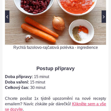
Rychlá fazolovo-rajčatová polévka - ingredience
R
Postup přípravy
Doba přípravy:
15 minut
za
Doba vaření:
15 minut
Celkový čas:
30 minut
Chcete posílat 1x týdně upozornění na nové recepty
emailem? Navíc získáte pár dárečků!
Klikněte sem a vše
se dozvíte
.