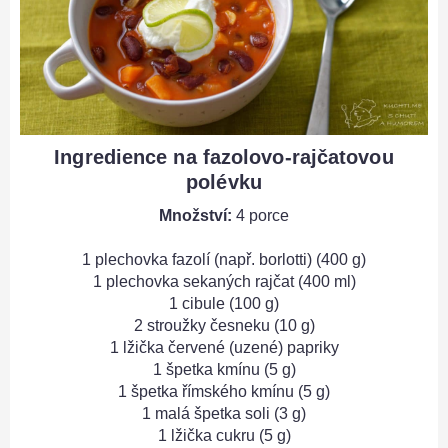
Ingredience na fazolovo-rajčatovou
polévku
Množství:
4 porce
1 plechovka fazolí (např. borlotti) (400 g)
1 plechovka sekaných rajčat (400 ml)
1 cibule (100 g)
2 stroužky česneku (10 g)
1 lžička červené (uzené) papriky
1 špetka kmínu (5 g)
1 špetka římského kmínu (5 g)
1 malá špetka soli (3 g)
1 lžička cukru (5 g)