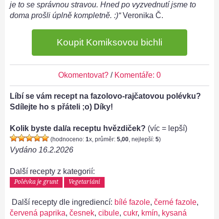
je to se správnou stravou. Hned po vyzvednutí jsme to
doma prošli úplně kompletně. :)“
Veronika Č.
Koupit Komiksovou bichli
Okomentovat?
/
Komentáře: 0
Líbí se vám recept na fazolovo-rajčatovou polévku?
Sdílejte ho s přáteli ;o) Díky!
Kolik byste dal/a receptu hvězdiček?
(víc = lepší)
(hodnoceno:
1
x, průměr:
5,00
, nejlepší:
5
)
Vydáno
16.2.2026
Další recepty z kategorií:
Polévka je grunt
Vegetariáni
Další recepty dle ingrediencí:
bílé fazole
,
černé fazole
,
červená paprika
,
česnek
,
cibule
,
cukr
,
kmín
,
kysaná