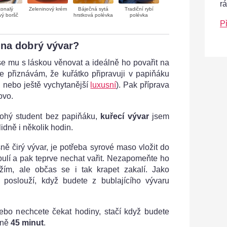
r
onalý
Zeleninový krém
Báječná sytá
Tradiční rybí
ý boršč
hrstková polévka
polévka
P
 na dobrý vývar?
e mu s láskou věnovat a ideálně ho povařit na
e přiznávám, že kuřátko připravuji v papiňáku
, nebo ještě vychytanější
luxusní
). Pak příprava
ovo.
bohý student bez papiňáku,
kuřecí vývar
jsem
lidně i několik hodin.
ně čirý vývar, je potřeba syrové maso vložit do
bulí a pak teprve nechat vařit. Nezapomeňte ho
ržím, ale občas se i tak krapet zakalí. Jako
é poslouží, když budete z bublajícího vývaru
bo nechcete čekat hodiny, stačí když budete
ižně
45 minut
.