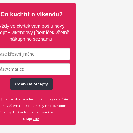
Co kuchtit o víkendu?
Vždy ve čtvrtek vám pošlu nový
ept + víkendový jídelníček včetně
nákupního seznamu.
Odebírat recepty
ěr lze kdykoli snadno zrušit. Taky nesnáším
am, Váš email nikomu nikdy neprozradím.
Více mých zásadách zpracování osobních
údajů
zde
.