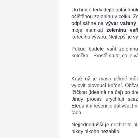
Do hrnce tedy dejte opláchnuté
očištěnou zeleninu v celku. Z
odpřísáhne na
vývar vařený
moje mamka)
zeleninu vař
kuřecího vývaru. Nejlepší je vy
Pokud budete vařit zeleninu 
kolečka…Prostě na to, co je v
Když už je maso pěkně měkké
vylovit plovoucí koření. Obč
lžičkou (ideálně na čaj) po dn
Jindy proces urychluji sce
Elegantní řešení je dát všechn
řada.
Nejjednodušší je nechat to pl
nikdy nikoho nezabilo.