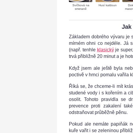
Svíčková na
Husí kaldoun
Dok
smetaně
masov
Jak
Základem dobrého vývaru je s
mírném ohni co nejdéle. Já s
(např. tenhle
klasický
je super
trvá přibližně 20 minut a je hot
Když jsem ale ještě byla ne
poctivě v hrnci pomalu vařila k
Říká se, že chceme-li mít krás
studené vody i s kořením a ci
osolit. Tohoto pravidla se d
prevence proti zakalení tak
odstraňovat průběžně pěnu.
Pokud ale nemáte papiňák ne
kuře vařit i se zeleninou přibl