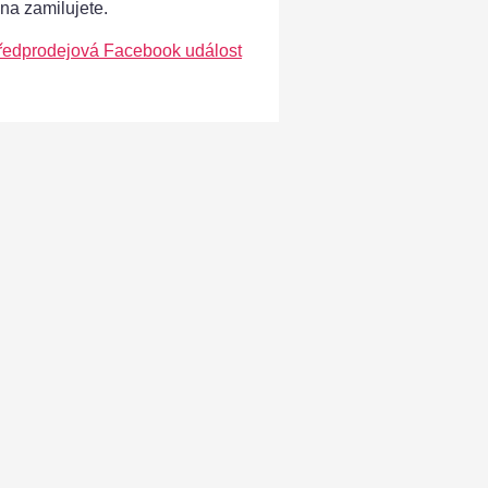
ána zamilujete.
ředprodejová Facebook událost