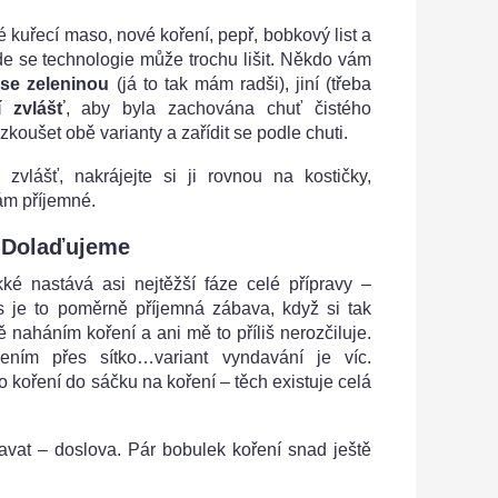
 kuřecí maso, nové koření, pepř, bobkový list a
de se technologie může trochu lišit. Někdo vám
 se zeleninou
(já to tak mám radši), jiní (třeba
í zvlášť
, aby byla zachována chuť čistého
zkoušet obě varianty a zařídit se podle chuti.
zvlášť, nakrájejte si ji rovnou na kostičky,
ám příjemné.
Dolaďujeme
 nastává asi nejtěžší fáze celé přípravy –
as je to poměrně příjemná zábava, když si tak
ě naháním koření a ani mě to příliš nerozčiluje.
zením přes sítko…variant vyndavání je víc.
o koření do sáčku na koření – těch existuje celá
avat – doslova. Pár bobulek koření snad ještě