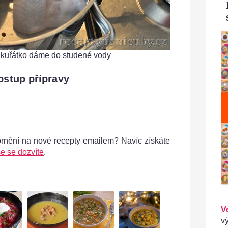
- kuřátko dáme do studené vody
ostup přípravy
ornění na nové recepty emailem? Navíc získáte
e se dozvíte
.
V
v