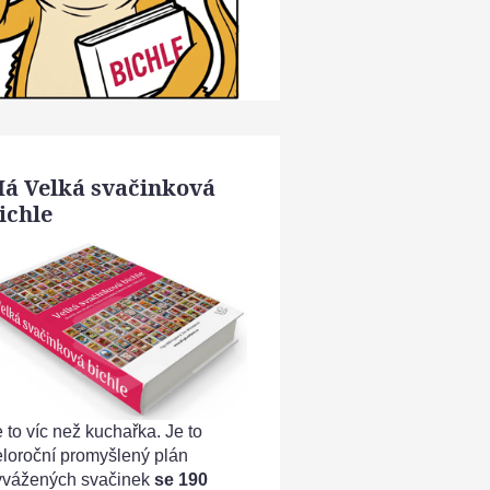
á Velká svačinková
ichle
 to víc než kuchařka. Je to
eloroční promyšlený plán
yvážených svačinek
se 190