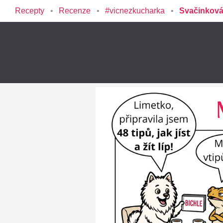
Recepty
Recenze
#vicnezkucharka
Svačinková