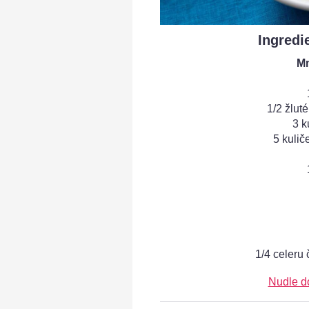
Ingredi
Mn
1/2 žluté
3 k
5 kulič
1/4 celeru 
Nudle d