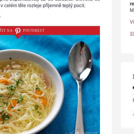
r
 celém těle rozleje příjemně teplý pocit.
M
?
V
ŽIT NA
PINTEREST
1