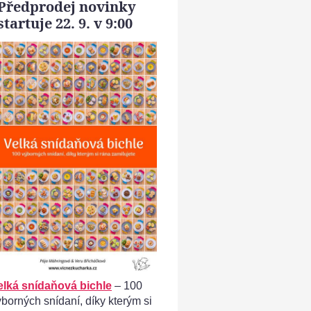
Předprodej novinky
startuje 22. 9. v 9:00
Kuřecí vývar - do vývaru dáme masíčko
elká snídaňová bichle
– 100
ýborných snídaní, díky kterým si