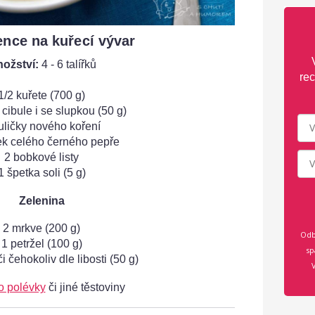
ence na kuřecí vývar
ožství:
4 - 6 talířků
rec
1/2 kuřete (700 g)
 cibule i se slupkou (50 g)
uličky nového koření
ek celého černého pepře
2 bobkové listy
1 špetka soli (5 g)
Zelenina
2 mrkve (200 g)
Odb
1 petržel (100 g)
sp
či čehokoliv dle libosti (50 g)
o polévky
či jiné těstoviny