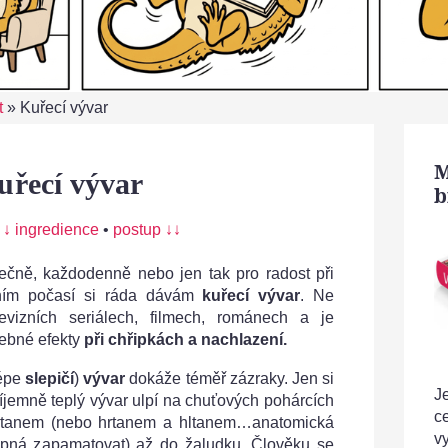
t
»
Kuřecí vývar
M
uřecí vývar
b
:
↓ ingredience
•
postup ↓↓
tečně, každodenně nebo jen tak pro radost při
ním počasí si ráda dávám
kuřecí vývar
. Ne
vizních seriálech, filmech, románech a je
čebné efekty
při chřipkách a nachlazení.
lépe
slepičí
)
vývar
dokáže téměř zázraky. Jen si
Je
říjemně teplý vývar ulpí na chuťových pohárcích
c
hrtanem (nebo hrtanem a hltanem…anatomická
v
hopná zapamatovat) až do žaludku. Člověku se