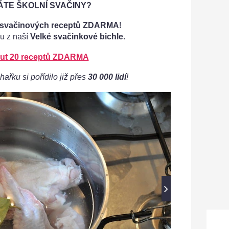
TE ŠKOLNÍ SVAČINY?
 svačinových receptů ZDARMA
!
u z naší
Velké svačinkové bichle.
ut 20 receptů ZDARMA
hařku si pořídilo již přes
30 000 lidí
!