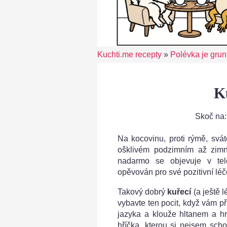
Kuchti.me recepty
»
Polévka je grun
K
Skoč na
Na kocovinu, proti rýmě, svá
ošklivém podzimním až zim
nadarmo se objevuje v tele
opěvován pro své pozitivní lé
Takový dobrý
kuřecí
(a ještě 
vybavte ten pocit, když vám p
jazyka a klouže hltanem a 
hříčka, kterou si nejsem sc