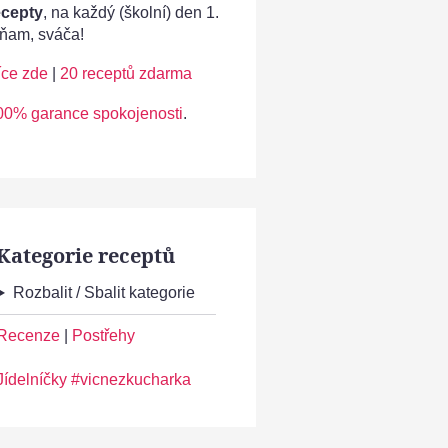
ecepty
, na každý (školní) den 1.
ňam, sváča!
íce zde
|
20 receptů zdarma
00% garance spokojenosti
.
Kategorie receptů
Rozbalit / Sbalit kategorie
Recenze
|
Postřehy
Jídelníčky #vicnezkucharka