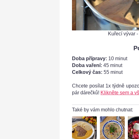
Kuřecí vývar 
P
Doba přípravy:
10 minut
Doba vaření:
45 minut
Celkový čas:
55 minut
Chcete posílat 1x týdně upoz
ad všeho
pár dárečků!
Klikněte sem a vš
Také by vám mohlo chutnat: