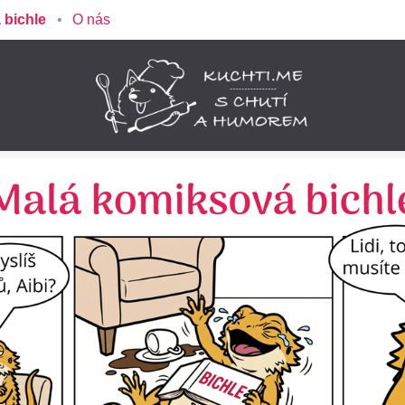
 bichle
O nás