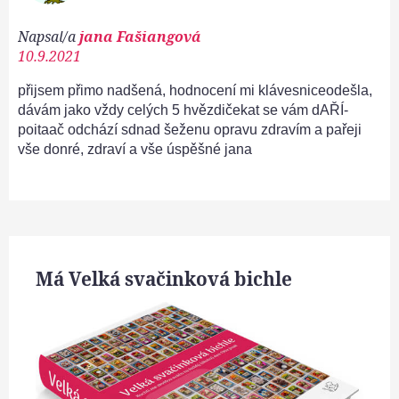
Napsal/a
jana Fašiangová
10.9.2021
přijsem přimo nadšená, hodnocení mi klávesniceodešla,
dávám jako vždy celých 5 hvězdičekat se vám dAŘÍ-
poitaač odchází sdnad šeženu opravu zdravím a pařeji
vše donré, zdraví a vše úspěšné jana
Má Velká svačinková bichle