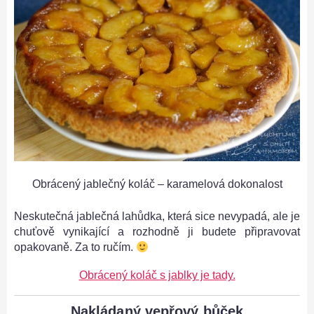
Obrácený jablečný koláč – karamelová dokonalost
Neskutečná jablečná lahůdka, která sice nevypadá, ale je
chuťově vynikající a rozhodně ji budete připravovat
opakovaně. Za to ručím.
Obrácený koláč s jablky je tady.
Nakládaný vepřový bůček