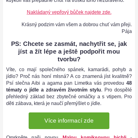
kdykoli vás přepadne chuť na trošku toho nezdravého.
Nakládaný vepřový bůček najdete zde.
Krásný podzim vám všem a dobrou chuť vám přeji.
Pája
PS: Chcete se zasmát, nachytřit se, jak
jíst a žít lépe a ještě podpořit mou
tvorbu?
Víte, co mají společného spánek, kamarádi, pohyb a
jídlo? Proč nás honí mlsná? A co znamená jíst kvalitně?
Psí slečna Aibi a agama pan Limetka vás provedou
48
tématy o jídle a zdravém životním stylu
. Pro dospělé
přehledný základ bez zbytečné omáčky a s vtipem. Pro
děti zábava, která je naučí přemýšlet o jídle.
Více informací zde
Omrkněte naši novou
Malou komiksovou bichli
-