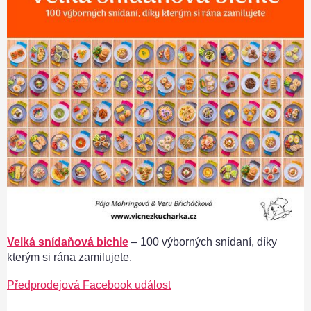
Velká snídaňová bichle
– 100 výborných snídaní, díky
kterým si rána zamilujete.
Předprodejová Facebook událost