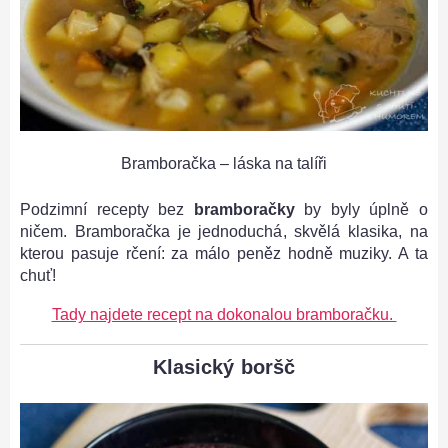
Bramboračka – láska na talíři
Podzimní recepty bez
bramboračky
by byly úplně o
ničem. Bramboračka je jednoduchá, skvělá klasika, na
kterou pasuje rčení: za málo peněz hodně muziky. A ta
chuť!
Tady najdete recept na dokonalou bramboračku.
Klasický boršč