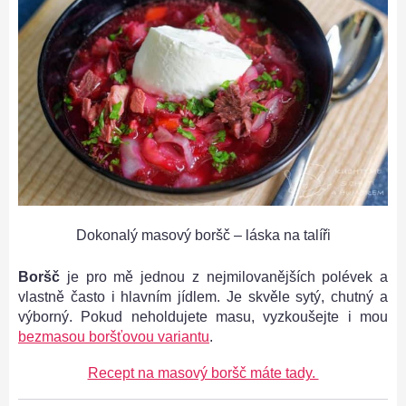
Dokonalý masový boršč – láska na talíři
Boršč
je pro mě jednou z nejmilovanějších polévek a
vlastně často i hlavním jídlem. Je skvěle sytý, chutný a
výborný. Pokud neholdujete masu, vyzkoušejte i mou
bezmasou boršťovou variantu
.
Recept na masový boršč máte tady.