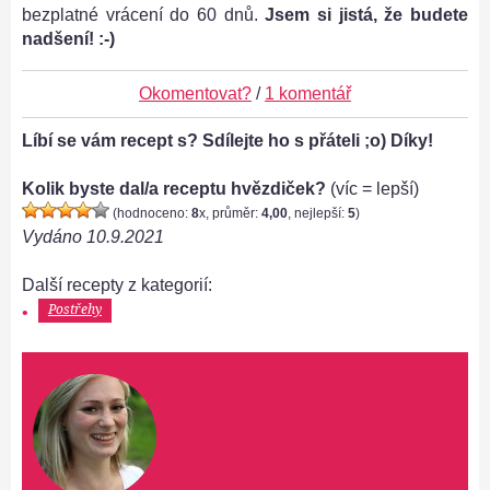
bezplatné vrácení do 60 dnů.
Jsem si jistá, že budete
nadšení! :-)
Okomentovat?
/
1 komentář
Líbí se vám recept s? Sdílejte ho s přáteli ;o) Díky!
Kolik byste dal/a receptu hvězdiček?
(víc = lepší)
(hodnoceno:
8
x, průměr:
4,00
, nejlepší:
5
)
Vydáno
10.9.2021
Další recepty z kategorií:
Postřehy