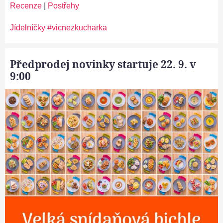
Recenze
|
Postřehy
Jídelníčky #vicnezkucharka
Předprodej novinky startuje 22. 9. v
9:00