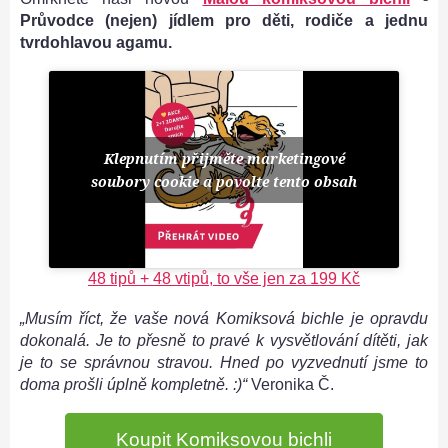
Průvodce (nejen) jídlem pro děti, rodiče a jednu
tvrdohlavou agamu.
Klepnutím přijměte marketingové
soubory cookie a povolte tento obsah
48 tipů + 48 vtipů, to vše jen za 199 Kč
„Musím říct, že vaše nová Komiksová bichle je opravdu
dokonalá. Je to přesně to pravé k vysvětlování dítěti, jak
je to se správnou stravou. Hned po vyzvednutí jsme to
doma prošli úplně kompletně. :)“
Veronika Č.
Koupit Komiksovou bichli