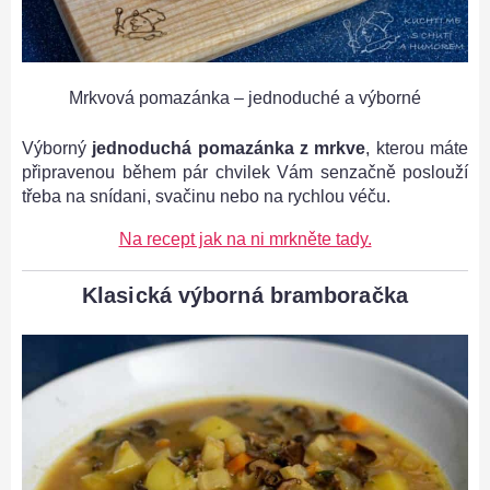
Mrkvová pomazánka – jednoduché a výborné
Výborný
jednoduchá pomazánka z mrkve
, kterou máte
připravenou během pár chvilek Vám senzačně poslouží
třeba na snídani, svačinu nebo na rychlou véču.
Na recept jak na ni mrkněte tady.
Klasická výborná bramboračka