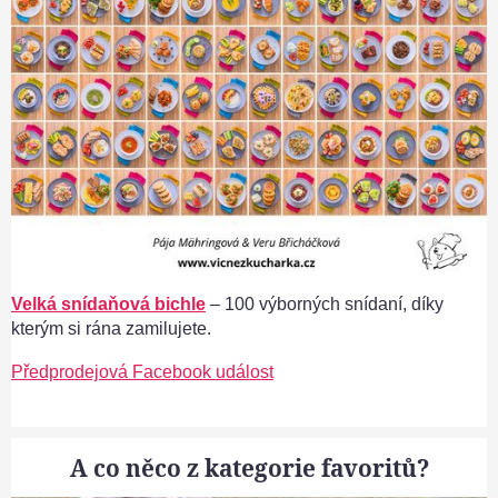
Velká snídaňová bichle
– 100 výborných snídaní, díky
kterým si rána zamilujete.
Předprodejová Facebook událost
A co něco z kategorie favoritů?