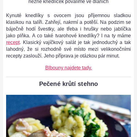
něžně knedlíček poválíme ve dlaních
Kynuté knedlíky s ovocem jsou příjemnou sladkou
klasikou na talíři. Zahřejí, nakrmí a potěší. Na podzim se
báječně hodí švestky, ale třeba i hrušky nebo jablíčka
jako plňka. A co také tvarohové knedlíky? I na ty máme
recept
. Klasický vajíčkový salát je tak jednoduchý a tak
lahodný, že si rozhodně své místo mezi velikonočními
recepty zaslouží. Jeho příprava je otázkou pár minut.
Blbouny najdete tady.
Pečené krůtí stehno