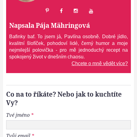
Napsala
Pája Mähringová
Bafinky baf. To jsem já, Pavlína osobně. Dobré jídlo,
kvalitní šlofíček, pohodoví lidé, černý humor a moje
nejmilejší polovička - pro mě jednoduchý recept na
spokojený život v dnešním chaosu.
Chcete o mně vědět více?
Co na to říkáte? Nebo jak to kuchtíte
Vy?
Tvé jméno
*
Tvůj email
*