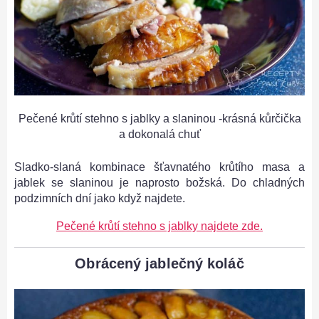
Pečené krůtí stehno s jablky a slaninou -krásná kůrčička
a dokonalá chuť
Sladko-slaná kombinace šťavnatého krůtího masa a
jablek se slaninou je naprosto božská. Do chladných
podzimních dní jako když najdete.
Pečené krůtí stehno s jablky najdete zde.
Obrácený jablečný koláč