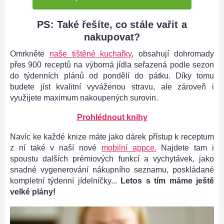
PS: Také řešíte, co stále vařit a
nakupovat?
Omrkněte
naše tištěné kuchařky
, obsahují dohromady
přes 900 receptů na výborná jídla seřazená podle sezon
do týdenních plánů od pondělí do pátku. Díky tomu
budete jíst kvalitní vyváženou stravu, ale zároveň i
využijete maximum nakoupených surovin.
Prohlédnout knihy
Navíc ke každé knize máte jako dárek přístup k receptum
z ní také v naší nové
mobilní appce.
Najdete tam i
spoustu dalších prémiových funkcí a vychytávek, jako
snadné vygenerování nákupního seznamu, poskládané
kompletní týdenní jídelníčky...
Letos s tím máme ještě
velké plány!