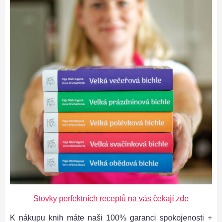
Stovky perfektních receptů na vás čekají zde
K nákupu knih máte naši 100% garanci spokojenosti +