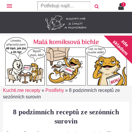
menu
Kuchti.me recepty
»
Postřehy
»
8 podzimních receptů ze
sezónních surovin
8 podzimních receptů ze sezónních
surovin