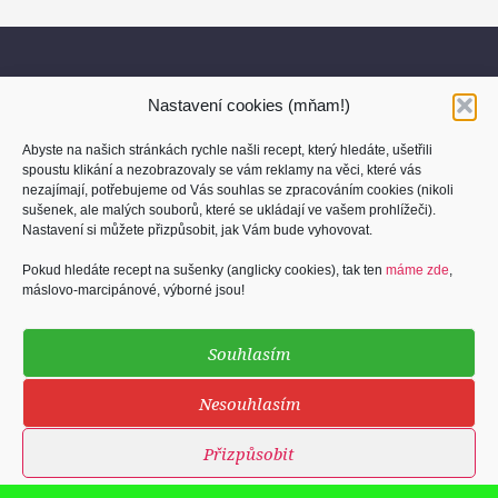
Nastavení cookies (mňam!)
Abyste na našich stránkách rychle našli recept, který hledáte, ušetřili
spoustu klikání a nezobrazovaly se vám reklamy na věci, které vás
nezajímají, potřebujeme od Vás souhlas se zpracováním cookies (nikoli
sušenek, ale malých souborů, které se ukládají ve vašem prohlížeči).
O nás
Nastavení si můžete přizpůsobit, jak Vám bude vyhovovat.
Kontakt
Pokud hledáte recept na sušenky (anglicky cookies), tak ten
máme zde
,
máslovo-marcipánové, výborné jsou!
Osobní údaje
Cookies (sušenky)
Souhlasím
Podmínky užití
Nesouhlasím
Přizpůsobit
©
2013 - 2026
Blog Kuchti.me
web a SEO by
H2Omedia.cz
& foto by
Foto-Tom.cz