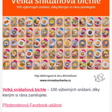
Velká snídaňová bichle
– 100 výborných snídaní, díky
kterým si rána zamilujete.
Předprodejová Facebook událost