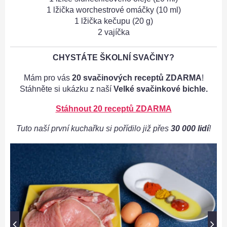
1 lžička worchestrové omáčky (10 ml)
1 lžička kečupu (20 g)
2 vajíčka
CHYSTÁTE ŠKOLNÍ SVAČINY?
Mám pro vás
20 svačinových receptů ZDARMA
!
Stáhněte si ukázku z naší
Velké svačinkové bichle.
Stáhnout 20 receptů ZDARMA
Tuto naší první kuchařku si pořídilo již přes
30 000 lidí
!