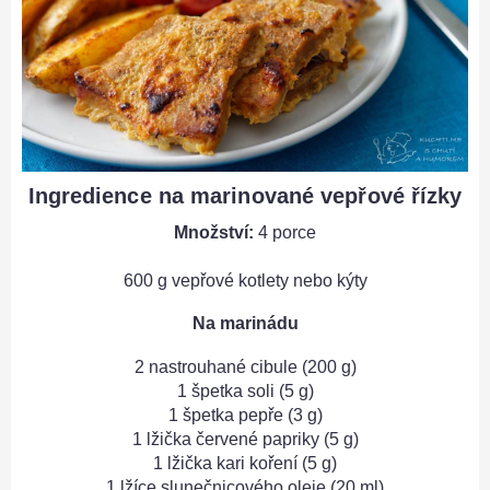
Ingredience na marinované vepřové řízky
Množství:
4 porce
600 g vepřové kotlety nebo kýty
Na marinádu
2 nastrouhané cibule (200 g)
1 špetka soli (5 g)
1 špetka pepře (3 g)
1 lžička červené papriky (5 g)
1 lžička kari koření (5 g)
1 lžíce slunečnicového oleje (20 ml)