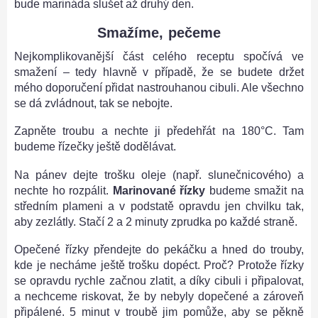
bude marináda slušet až druhý den.
Smažíme, pečeme
Nejkomplikovanější část celého receptu spočívá ve
smažení – tedy hlavně v případě, že se budete držet
mého doporučení přidat nastrouhanou cibuli. Ale všechno
se dá zvládnout, tak se nebojte.
Zapněte troubu a nechte ji předehřát na 180°C. Tam
budeme řízečky ještě dodělávat.
Na pánev dejte trošku oleje (např. slunečnicového) a
nechte ho rozpálit.
Marinované řízky
budeme smažit na
středním plameni a v podstatě opravdu jen chvilku tak,
aby zezlátly. Stačí 2 a 2 minuty zprudka po každé straně.
Opečené řízky přendejte do pekáčku a hned do trouby,
kde je necháme ještě trošku dopéct. Proč? Protože řízky
se opravdu rychle začnou zlatit, a díky cibuli i připalovat,
a nechceme riskovat, že by nebyly dopečené a zároveň
připálené. 5 minut v troubě jim pomůže, aby se pěkně