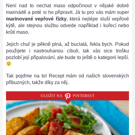
Není nad to nechat maso odpočinout v nějaké dobré
marinádě a poté si ho připravit. Já tu pro vás mám super
marinované vepřové řízky
, která nejlépe sluší vepřové
kýtě, ale stejnou službu odvede například i kuřecí nebo
krůtí maso.
Jejich chuť je pěkně plná, až buclatá, řekla bych. Pokud
použijete i nastrouhanou cibuli, tak vás sice trošku
pozlobí její připalování, ale bude to ještě o kategorii lepší.
Tak pojďme na to! Recept mám od našich slovenských
příbuzných, takže díky za něj.
ULOŽIT NA
PINTEREST