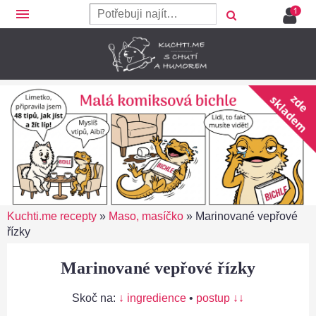
menu
Kuchti.me recepty
»
Maso, masíčko
»
Marinované vepřové
řízky
Marinované vepřové řízky
Skoč na:
↓ ingredience
•
postup ↓↓