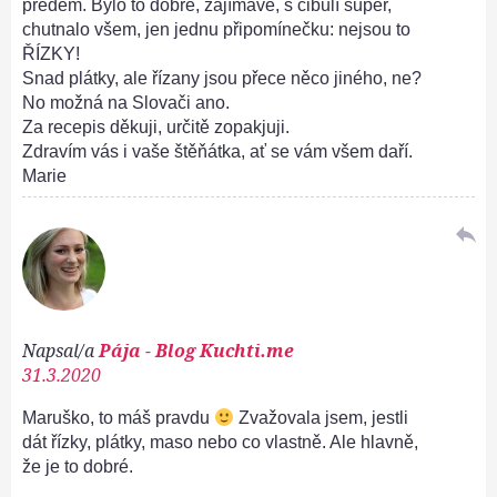
předem. Bylo to dobré, zajímavé, s cibulí super,
chutnalo všem, jen jednu připomínečku: nejsou to
ŘÍZKY!
Snad plátky, ale řízany jsou přece něco jiného, ne?
No možná na Slovači ano.
Za recepis děkuji, určitě zopakjuji.
Zdravím vás i vaše štěňátka, ať se vám všem daří.
Marie
reply
Napsal/a
Pája - Blog Kuchti.me
31.3.2020
Maruško, to máš pravdu
Zvažovala jsem, jestli
dát řízky, plátky, maso nebo co vlastně. Ale hlavně,
že je to dobré.