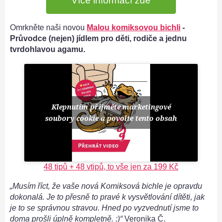
Více informací zde
Omrkněte naši novou
Malou komiksovou bichli
-
Průvodce (nejen) jídlem pro děti, rodiče a jednu
tvrdohlavou agamu.
Klepnutím přijměte marketingové
soubory cookie a povolte tento obsah
48 tipů + 48 vtipů, to vše jen za 199 Kč
„Musím říct, že vaše nová Komiksová bichle je opravdu
dokonalá. Je to přesně to pravé k vysvětlování dítěti, jak
je to se správnou stravou. Hned po vyzvednutí jsme to
doma prošli úplně kompletně. :)“
Veronika Č.