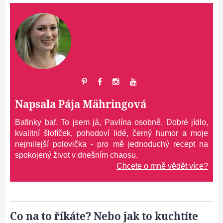
Napsala
Pája Mähringová
Bafinky baf. To jsem já, Pavlína osobně. Dobré jídlo,
kvalitní šlofíček, pohodoví lidé, černý humor a moje
nejmilejší polovička - pro mě jednoduchý recept na
spokojený život v dnešním chaosu.
Chcete o mně vědět více?
Co na to říkáte? Nebo jak to kuchtíte