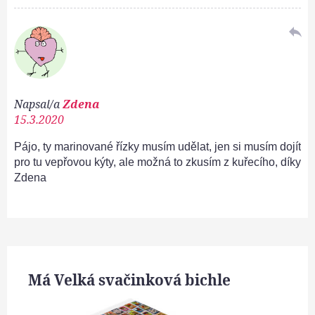
reply
Napsal/a
Zdena
15.3.2020
Pájo, ty marinované řízky musím udělat, jen si musím dojít
pro tu vepřovou kýty, ale možná to zkusím z kuřecího, díky
Zdena
Má Velká svačinková bichle