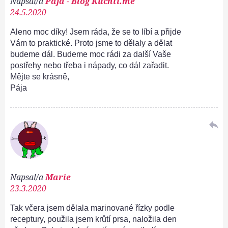
Napsal/a
Pája - Blog Kuchti.me
24.5.2020
Aleno moc díky! Jsem ráda, že se to líbí a přijde
Vám to praktické. Proto jsme to dělaly a dělat
budeme dál. Budeme moc rádi za další Vaše
postřehy nebo třeba i nápady, co dál zařadit.
Mějte se krásně,
Pája
reply
Napsal/a
Marie
23.3.2020
Tak včera jsem dělala marinované řízky podle
receptury, použila jsem krůtí prsa, naložila den