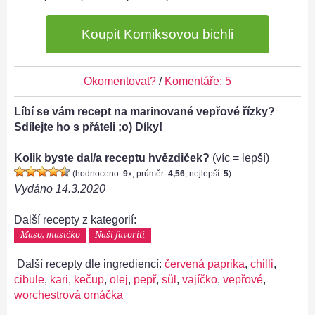
Koupit Komiksovou bichli
Okomentovat?
/
Komentáře: 5
Líbí se vám recept na marinované vepřové řízky?
Sdílejte ho s přáteli ;o) Díky!
Kolik byste dal/a receptu hvězdiček?
(víc = lepší)
(hodnoceno:
9
x, průměr:
4,56
, nejlepší:
5
)
Vydáno
14.3.2020
Další recepty z kategorií:
Maso, masíčko
Naši favoriti
Další recepty dle ingrediencí:
červená paprika
,
chilli
,
cibule
,
kari
,
kečup
,
olej
,
pepř
,
sůl
,
vajíčko
,
vepřové
,
worchestrová omáčka