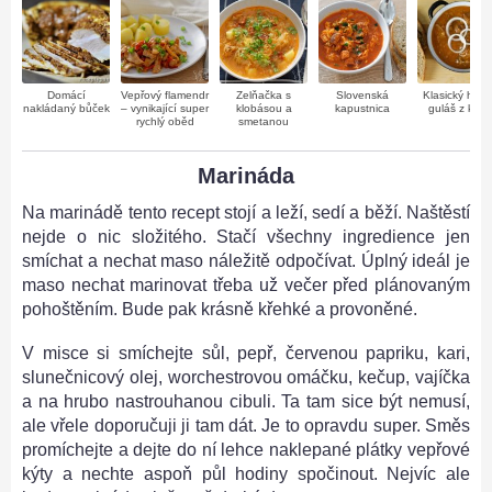
Domácí
Vepřový flamendr
Zelňačka s
Slovenská
Klasický hově
nakládaný bůček
– vynikající super
klobásou a
kapustnica
guláš z kližk
rychlý oběd
smetanou
Marináda
Na marinádě tento recept stojí a leží, sedí a běží. Naštěstí
nejde o nic složitého. Stačí všechny ingredience jen
smíchat a nechat maso náležitě odpočívat. Úplný ideál je
maso nechat marinovat třeba už večer před plánovaným
pohoštěním. Bude pak krásně křehké a provoněné.
V misce si smíchejte sůl, pepř, červenou papriku, kari,
slunečnicový olej, worchestrovou omáčku, kečup, vajíčka
a na hrubo nastrouhanou cibuli. Ta tam sice být nemusí,
ale vřele doporučuji ji tam dát. Je to opravdu super. Směs
promíchejte a dejte do ní lehce naklepané plátky vepřové
kýty a nechte aspoň půl hodiny spočinout. Nejvíc ale