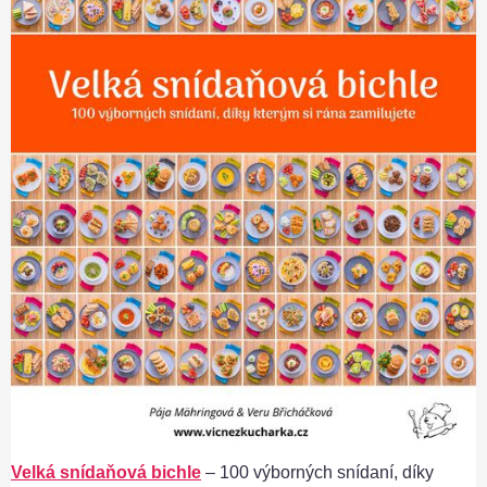
Velká snídaňová bichle
– 100 výborných snídaní, díky