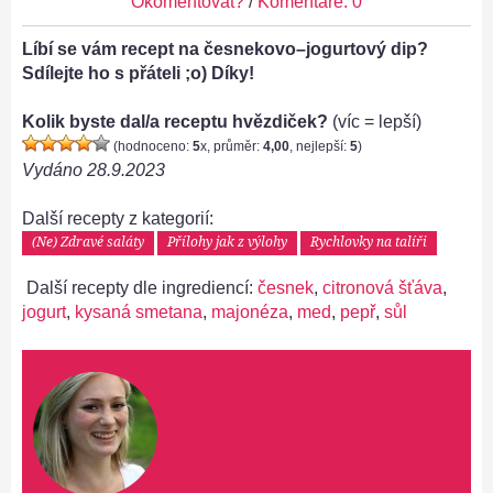
Okomentovat?
/
Komentáře: 0
Líbí se vám recept na česnekovo–jogurtový dip?
Sdílejte ho s přáteli ;o) Díky!
Kolik byste dal/a receptu hvězdiček?
(víc = lepší)
(hodnoceno:
5
x, průměr:
4,00
, nejlepší:
5
)
Vydáno
28.9.2023
Další recepty z kategorií:
(Ne) Zdravé saláty
Přílohy jak z výlohy
Rychlovky na talíři
Další recepty dle ingrediencí:
česnek
,
citronová šťáva
,
jogurt
,
kysaná smetana
,
majonéza
,
med
,
pepř
,
sůl