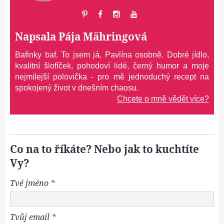
Napsala
Pája Mähringová
Bafinky baf. To jsem já, Pavlína osobně. Dobré jídlo,
kvalitní šlofíček, pohodoví lidé, černý humor a moje
nejmilejší polovička - pro mě jednoduchý recept na
spokojený život v dnešním chaosu.
Chcete o mně vědět více?
Co na to říkáte? Nebo jak to kuchtíte
Vy?
Tvé jméno
*
Tvůj email
*