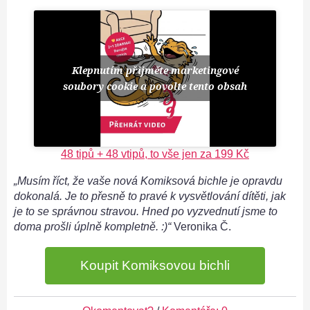
Klepnutím přijměte marketingové
soubory cookie a povolte tento obsah
48 tipů + 48 vtipů, to vše jen za 199 Kč
„Musím říct, že vaše nová Komiksová bichle je opravdu
dokonalá. Je to přesně to pravé k vysvětlování dítěti, jak
je to se správnou stravou. Hned po vyzvednutí jsme to
doma prošli úplně kompletně. :)“
Veronika Č.
Koupit Komiksovou bichli