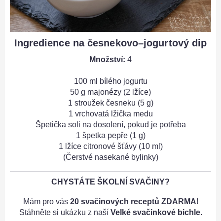
Ingredience na česnekovo–jogurtový dip
Množství:
4
100 ml bílého jogurtu
50 g majonézy (2 lžíce)
1 stroužek česneku (5 g)
1 vrchovatá lžička medu
Špetička soli na dosolení, pokud je potřeba
1 špetka pepře (1 g)
1 lžíce citronové šťávy (10 ml)
(Čerstvé nasekané bylinky)
CHYSTÁTE ŠKOLNÍ SVAČINY?
Mám pro vás
20 svačinových receptů ZDARMA
!
Stáhněte si ukázku z naší
Velké svačinkové bichle.