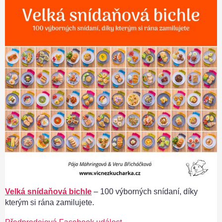
Velká snídaňová bichle
– 100 výborných snídaní, díky
kterým si rána zamilujete.