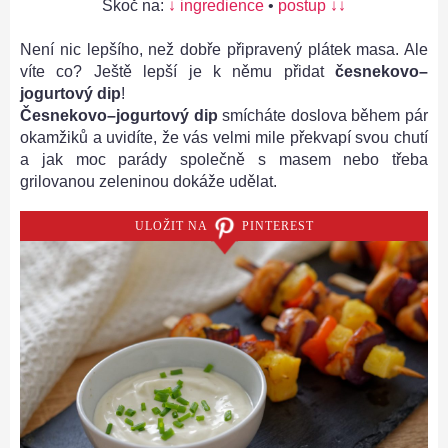
Skoč na:
↓ ingredience
•
postup ↓↓
Není nic lepšího, než dobře připravený plátek masa. Ale
víte co? Ještě lepší je k němu přidat
česnekovo–
jogurtový dip
!
Česnekovo–jogurtový dip
smícháte doslova během pár
okamžiků a uvidíte, že vás velmi mile překvapí svou chutí
a jak moc parády společně s masem nebo třeba
grilovanou zeleninou dokáže udělat.
ULOŽIT NA
PINTEREST