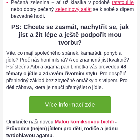
Pečená zelenina – ať už klasika v podobě
ratatouille
nebo dobrý pečený
zeleninový salát
se k sobě s dipem
bezvadně hodí.
PS: Chcete se zasmát, nachytřit se, jak
jíst a žít lépe a ještě podpořit mou
tvorbu?
Víte, co mají společného spánek, kamarádi, pohyb a
jídlo? Proč nás honí mlsná? A co znamená jíst kvalitně?
Psí slečna Aibi a agama pan Limetka vás provedou
48
tématy o jídle a zdravém životním stylu
. Pro dospělé
přehledný základ bez zbytečné omáčky a s vtipem. Pro
děti zábava, která je naučí přemýšlet o jídle.
Více informací zde
Omrkněte naši novou
Malou komiksovou bichli
-
Průvodce (nejen) jídlem pro děti, rodiče a jednu
tvrdohlavou agamu.