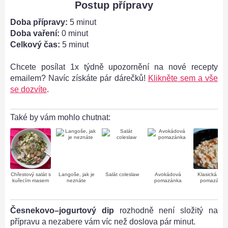
Postup přípravy
Doba přípravy:
5 minut
i
Doba vaření:
0 minut
Celkový čas:
5 minut
Chcete posílat 1x týdně upozornění na nové recepty
emailem? Navíc získáte pár dárečků!
Klikněte sem a vše
se dozvíte
.
Také by vám mohlo chutnat:
Chřestový salát s
Langoše, jak je
Salát coleslaw
Avokádová
Klasická krab
kuřecím masem
neznáte
pomazánka
pomazánka
Česnekovo–jogurtový dip
rozhodně není složitý na
přípravu a nezabere vám víc než doslova pár minut.