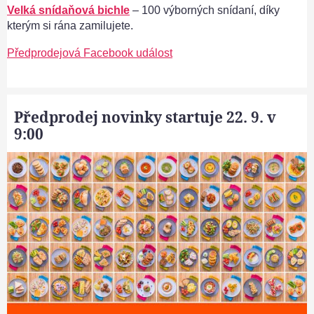
Velká snídaňová bichle
– 100 výborných snídaní, díky
kterým si rána zamilujete.
Předprodejová Facebook událost
Předprodej novinky startuje 22. 9. v
9:00