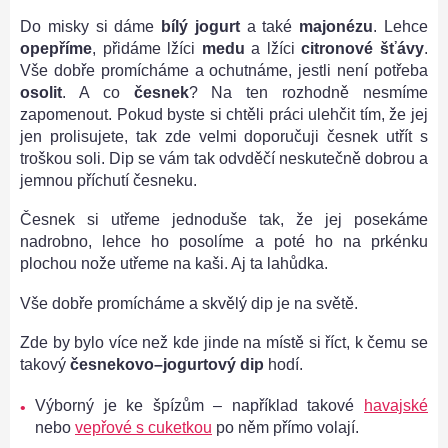
Do misky si dáme
bílý jogurt
a také
majonézu
. Lehce
opepříme
, přidáme lžíci
medu
a lžíci
citronové šťávy
.
Vše dobře promícháme a ochutnáme, jestli není potřeba
osolit
. A co
česnek
? Na ten rozhodně nesmíme
zapomenout. Pokud byste si chtěli práci ulehčit tím, že jej
jen prolisujete, tak zde velmi doporučuji česnek utřít s
troškou soli. Dip se vám tak odvděčí neskutečně dobrou a
jemnou příchutí česneku.
Česnek si utřeme jednoduše tak, že jej posekáme
nadrobno, lehce ho posolíme a poté ho na prkénku
plochou nože utřeme na kaši. Aj ta lahůdka.
Vše dobře promícháme a skvělý dip je na světě.
Zde by bylo více než kde jinde na místě si říct, k čemu se
takový
česnekovo–jogurtový dip
hodí.
Výborný je ke špízům – například takové
havajské
nebo
vepřové s cuketkou
po něm přímo volají.