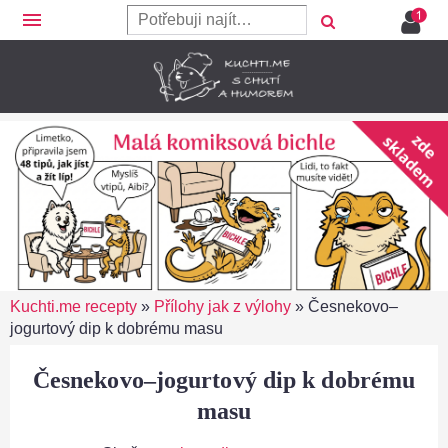
menu
Kuchti.me recepty
»
Přílohy jak z výlohy
»
Česnekovo–
jogurtový dip k dobrému masu
Česnekovo–jogurtový dip k dobrému
masu