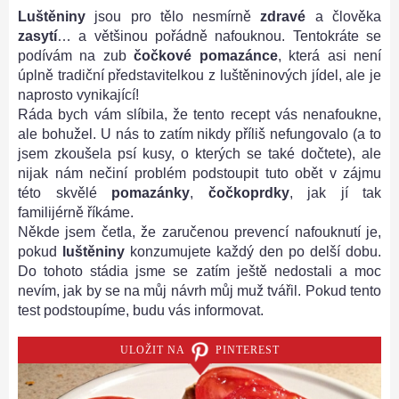
Luštěniny
jsou pro tělo nesmírně
zdravé
a člověka
zasytí
… a většinou pořádně nafouknou. Tentokráte se
podívám na zub
čočkové pomazánce
, která asi není
úplně tradiční představitelkou z luštěninových jídel, ale je
naprosto vynikající!
Ráda bych vám slíbila, že tento recept vás nenafoukne,
ale bohužel. U nás to zatím nikdy příliš nefungovalo (a to
jsem zkoušela psí kusy, o kterých se také dočtete), ale
nijak nám nečiní problém podstoupit tuto obět v zájmu
této skvělé
pomazánky
,
čočkoprdky
, jak jí tak
familijérně říkáme.
Někde jsem četla, že zaručenou prevencí nafouknutí je,
pokud
luštěniny
konzumujete každý den po delší dobu.
Do tohoto stádia jsme se zatím ještě nedostali a moc
nevím, jak by se na můj návrh můj muž tvářil. Pokud tento
test podstoupíme, budu vás informovat.
ULOŽIT NA
PINTEREST