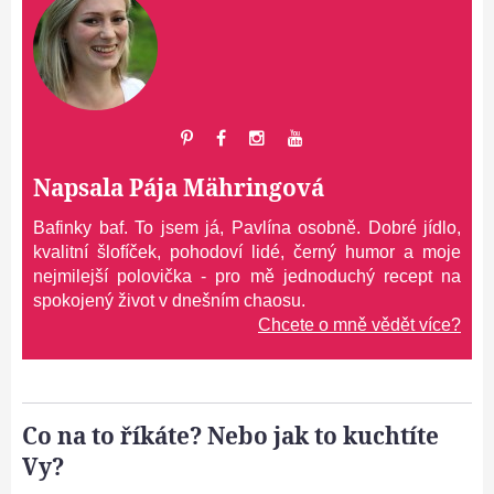
Napsala
Pája Mähringová
Bafinky baf. To jsem já, Pavlína osobně. Dobré jídlo,
kvalitní šlofíček, pohodoví lidé, černý humor a moje
nejmilejší polovička - pro mě jednoduchý recept na
spokojený život v dnešním chaosu.
Chcete o mně vědět více?
Co na to říkáte? Nebo jak to kuchtíte
Vy?