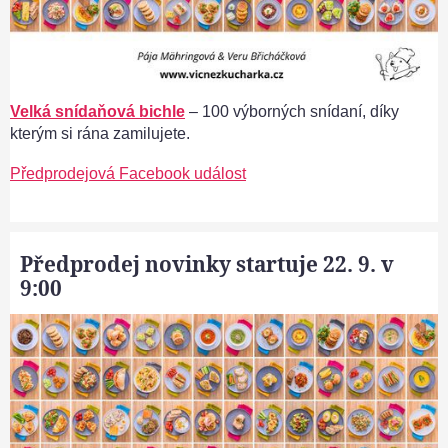
Velká snídaňová bichle
– 100 výborných snídaní, díky
kterým si rána zamilujete.
Předprodejová Facebook událost
Předprodej novinky startuje 22. 9. v
9:00