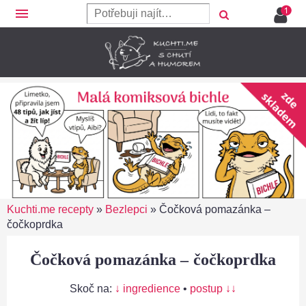
menu
Kuchti.me recepty
»
Bezlepci
»
Čočková pomazánka –
čočkoprdka
Čočková pomazánka – čočkoprdka
Skoč na:
↓ ingredience
•
postup ↓↓