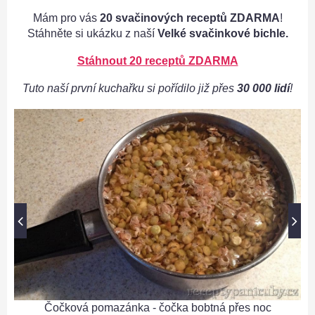
Mám pro vás
20 svačinových receptů ZDARMA
!
Stáhněte si ukázku z naší
Velké svačinkové bichle.
Stáhnout 20 receptů ZDARMA
Tuto naší první kuchařku si pořídilo již přes
30 000 lidí
!
Čočková pomazánka - čočka bobtná přes noc