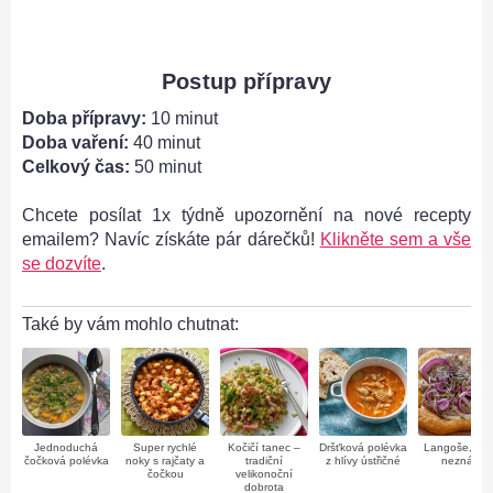
Postup přípravy
Doba přípravy:
10 minut
Doba vaření:
40 minut
Celkový čas:
50 minut
Chcete posílat 1x týdně upozornění na nové recepty
emailem? Navíc získáte pár dárečků!
Klikněte sem a vše
se dozvíte
.
Také by vám mohlo chutnat:
Jednoduchá
Super rychlé
Kočičí tanec –
Dršťková polévka
Langoše, jak 
čočková polévka
noky s rajčaty a
tradiční
z hlívy ústřičné
neznáte
čočkou
velikonoční
dobrota