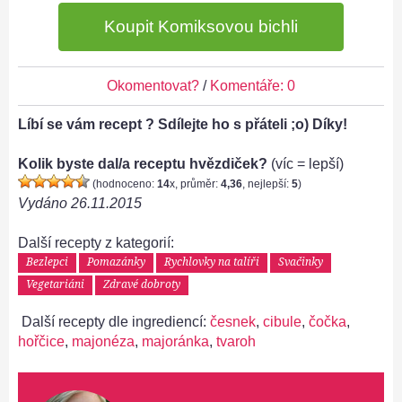
Koupit Komiksovou bichli
Okomentovat?
/
Komentáře: 0
Líbí se vám recept ? Sdílejte ho s přáteli ;o) Díky!
Kolik byste dal/a receptu hvězdiček?
(víc = lepší)
(hodnoceno:
14
x, průměr:
4,36
, nejlepší:
5
)
Vydáno
26.11.2015
Další recepty z kategorií:
Bezlepci
Pomazánky
Rychlovky na talíři
Svačinky
Vegetariáni
Zdravé dobroty
Další recepty dle ingrediencí:
česnek
,
cibule
,
čočka
,
hořčice
,
majonéza
,
majoránka
,
tvaroh