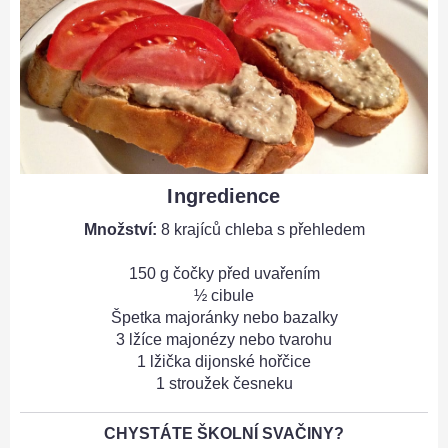
Ingredience
Množství:
8 krajíců chleba s přehledem
150 g čočky před uvařením
½ cibule
Špetka majoránky nebo bazalky
3 lžíce majonézy nebo tvarohu
1 lžička dijonské hořčice
1 stroužek česneku
CHYSTÁTE ŠKOLNÍ SVAČINY?