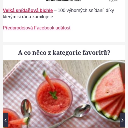
Velká snídaňová bichle
– 100 výborných snídaní, díky
kterým si rána zamilujete.
Předprodejová Facebook událost
A co něco z kategorie favoritů?