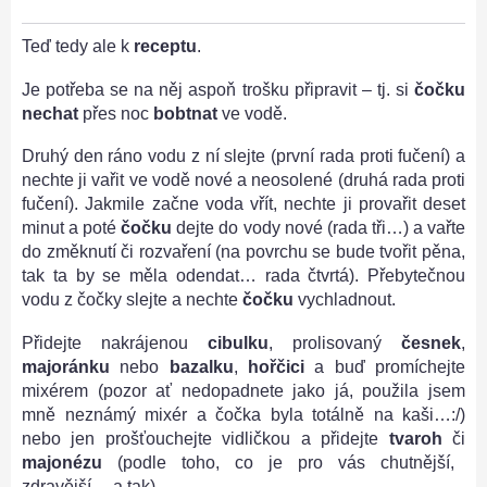
Teď tedy ale k
receptu
.
Je potřeba se na něj aspoň trošku připravit – tj. si
čočku
nechat
přes noc
bobtnat
ve vodě.
Druhý den ráno vodu z ní slejte (první rada proti fučení) a
nechte ji vařit ve vodě nové a neosolené (druhá rada proti
fučení). Jakmile začne voda vřít, nechte ji provařit deset
minut a poté
čočku
dejte do vody nové (rada tři…) a vařte
do změknutí či rozvaření (na povrchu se bude tvořit pěna,
tak ta by se měla odendat… rada čtvrtá). Přebytečnou
vodu z čočky slejte a nechte
čočku
vychladnout.
Přidejte nakrájenou
cibulku
, prolisovaný
česnek
,
majoránku
nebo
bazalku
,
hořčici
a buď promíchejte
mixérem (pozor ať nedopadnete jako já, použila jsem
mně neznámý mixér a čočka byla totálně na kaši…:/)
nebo jen prošťouchejte vidličkou a přidejte
tvaroh
či
majonézu
(podle toho, co je pro vás chutnější,
zdravější… a tak).