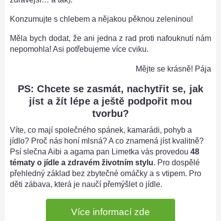
Konzumujte s chlebem a nějakou pěknou zeleninou!
Měla bych dodat, že ani jedna z rad proti nafouknutí nám
nepomohla! Asi potřebujeme více cviku.
Mějte se krásně! Pája
PS: Chcete se zasmát, nachytřit se, jak
jíst a žít lépe a ještě podpořit mou
tvorbu?
Víte, co mají společného spánek, kamarádi, pohyb a
jídlo? Proč nás honí mlsná? A co znamená jíst kvalitně?
Psí slečna Aibi a agama pan Limetka vás provedou
48
tématy o jídle a zdravém životním stylu
. Pro dospělé
přehledný základ bez zbytečné omáčky a s vtipem. Pro
děti zábava, která je naučí přemýšlet o jídle.
Více informací zde