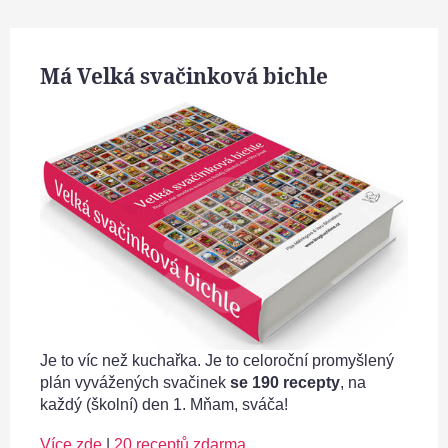
Má Velká svačinková bichle
Je to víc než kuchařka. Je to celoroční promyšlený
plán vyvážených svačinek
se 190 recepty
, na
každý (školní) den 1. Mňam, sváča!
Více zde
|
20 receptů zdarma