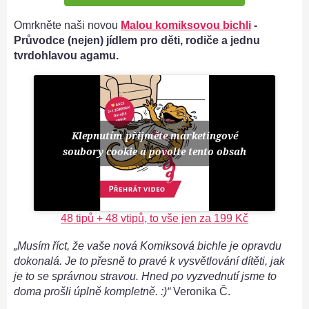
Omrkněte naši novou
Malou komiksovou bichli
-
Průvodce (nejen) jídlem pro děti, rodiče a jednu
tvrdohlavou agamu.
Klepnutím přijměte marketingové
soubory cookie a povolte tento obsah
48 tipů + 48 vtipů, to vše jen za 199 Kč
„Musím říct, že vaše nová Komiksová bichle je opravdu
dokonalá. Je to přesně to pravé k vysvětlování dítěti, jak
je to se správnou stravou. Hned po vyzvednutí jsme to
doma prošli úplně kompletně. :)“
Veronika Č.