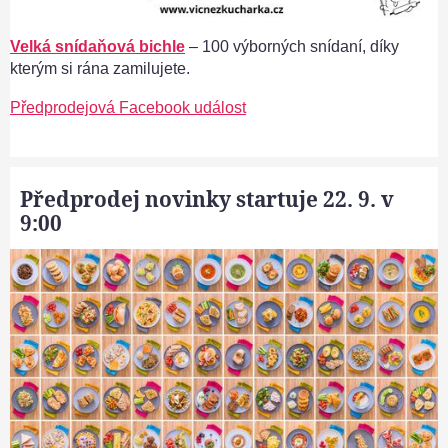
Velká snídaňová bichle
– 100 výborných snídaní, díky
kterým si rána zamilujete.
Předprodejová Facebook událost
Předprodej novinky startuje 22. 9. v
9:00