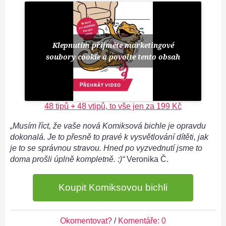
Klepnutím přijměte marketingové
soubory cookie a povolte tento obsah
48 tipů + 48 vtipů, to vše jen za 199 Kč
„Musím říct, že vaše nová Komiksová bichle je opravdu
dokonalá. Je to přesně to pravé k vysvětlování dítěti, jak
je to se správnou stravou. Hned po vyzvednutí jsme to
doma prošli úplně kompletně. :)“
Veronika Č.
Koupit Komiksovou bichli
Okomentovat?
/
Komentáře: 0