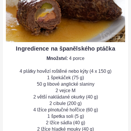
Ingredience na španělského ptáčka
Množství:
4 porce
4 plátky hovězí roštěné nebo kýty (4 x 150 g)
1 špekáček (75 g)
50 g libové anglické slaniny
2 vejce M
2 větší nakládané okurky (40 g)
2 cibule (200 g)
4 lžíce plnotučné hořčice (60 g)
1 špetka soli (5 g)
2 lžíce sádla (40 g)
2 lžíce hladké mouky (40 g)