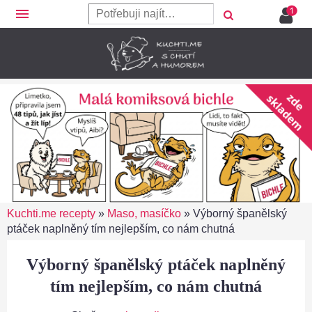
menu
Kuchti.me recepty
»
Maso, masíčko
»
Výborný španělský
ptáček naplněný tím nejlepším, co nám chutná
Výborný španělský ptáček naplněný
tím nejlepším, co nám chutná