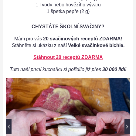
1 l vody nebo hovězího vývaru
1 špetka pepře (2 g)
CHYSTÁTE ŠKOLNÍ SVAČINY?
Mám pro vás
20 svačinových receptů ZDARMA
!
Stáhněte si ukázku z naší
Velké svačinkové bichle.
Stáhnout 20 receptů ZDARMA
Tuto naší první kuchařku si pořídilo již přes
30 000 lidí
!