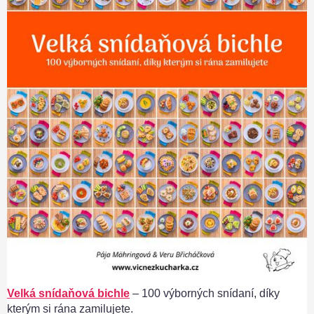
Velká snídaňová bichle
– 100 výborných snídaní, díky
kterým si rána zamilujete.