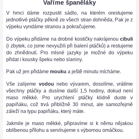
Vaříme španěláky
V hrnci dáme rozpustit sádlo, na kterém orestujeme
jednotlivé ptáčky pěkně ze všech stran dohněda. Pak je z
výpeku vyndáme stranou a pokračujeme.
Do výpeku přidáme na drobné kostičky nakrájenou
cibuli
(i zbytek, co jsme nevyužili při balení ptáčků) a restujeme
do zhnědnutí. Pro mlsné jazyky je možné do výpeku
přidat i kousky špeku nebo slaniny.
Pak už jen přidáme
mouku
a ještě minutu mícháme.
Vše zalijeme
vodou
nebo vývarem, dosolíme, vrátíme
všechny ptáčky a dusíme další 1,5 hodiny, dokud není
maso měkké. Pro urychlení ptáčky klidně duste v
papiňáku, což trvá přibližně 30 minut, ale samozřejmě
záleží na typu papiňáku, který máte.
Jakmile je maso měkké, připravíme si k němu nějakou
oblíbenou přílohu a servírujeme s výbornou omáčkou.