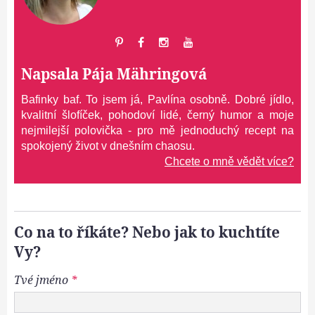
Napsala
Pája Mähringová
Bafinky baf. To jsem já, Pavlína osobně. Dobré jídlo,
kvalitní šlofíček, pohodoví lidé, černý humor a moje
nejmilejší polovička - pro mě jednoduchý recept na
spokojený život v dnešním chaosu.
Chcete o mně vědět více?
Co na to říkáte? Nebo jak to kuchtíte
Vy?
Tvé jméno
*