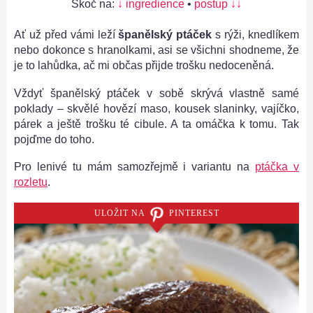
Skoč na:
↓ ingredience
•
postup ↓↓
Ať už před vámi leží
španělský ptáček
s rýži, knedlíkem
nebo dokonce s hranolkami, asi se všichni shodneme, že
je to lahůdka, ač mi občas přijde trošku nedoceněná.
Vždyť španělský ptáček v sobě skrývá vlastně samé
poklady – skvělé hovězí maso, kousek slaninky, vajíčko,
párek a ještě trošku té cibule. A ta omáčka k tomu. Tak
pojďme do toho.
Pro lenivé tu mám samozřejmě i variantu na
ptáčka v
rozletu
.
ULOŽIT NA
PINTEREST