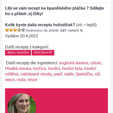
Líbí se vám recept na španělského ptáčka ? Sdílejte
ho s přáteli ;o) Díky!
Kolik byste dal/a receptu hvězdiček?
(víc = lepší)
(hodnoceno:
3
x, průměr:
3,67
, nejlepší:
5
)
Vydáno
20.4.2023
Další recepty z kategorií:
Maso, masíčko
Naši favoriti
Další recepty dle ingrediencí:
anglická slanina
,
cibule
,
Hladká mouka
,
horčice
,
hovězí
,
hovězí kýta
,
hovězí
roštěná
,
nakládané okurky
,
pepř
,
sádlo
,
špekáčky
,
sůl
,
vejce
,
voda
,
vývar