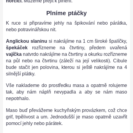
hořčicí.
Můžeme přejít k plnění.
Plníme ptáčky
K ruce si připravíme jehly na špikování nebo párátka,
nebo potravinářskou nit.
Anglickou slaninu
si nakrájíme na 1 cm široké špalíčky,
špekáček
rozřízneme na čtvrtiny, předem uvařená
vajíčka
natvrdo nakrájíme na čtvrtiny a okurku rozřízneme
na půl nebo na čtvrtinu (záleží na její velikosti). Cibule
bude stačit jen polovina, kterou si ještě nakrájíme na 4
silnější plátky.
Vše naklademe do prostředku masa a opatrně rolujeme
tak, aby nám náplň nevypadla a aby se nám maso
nepotrhalo.
Maso buď převážeme kuchyňským provázkem, což chce
grif, trpělivost a um. Jednodušší je maso opatrně uzavřít
pomocí jehly nebo párátek.