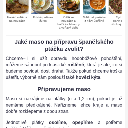
Hovězí roštěná
Polská polévka
Králík na
Dršťková polévka
Rychlý
na houbách
žurek
houbách a
z hlívy ústřičné
slaninovo–
hořčici – lahodný
cibulový kolá
a voňavý oběd
Jaké maso na přípravu španělského
ptáčka zvolit?
Chceme–li si užít opravdu hodobóžové pohoštění,
můžeme sáhnout po klasické
roštěné
, která je ale, co si
budeme povídat, dosti drahá. Takže pokud chceme trošku
ušetřit, výborně nám poslouží také
hovězí kýta
.
Připravujeme maso
Maso si nakrájíme na plátky (cca 1,2 cm), pokud je už
nemáme předkrájené. Nařízneme lehce kraje a maso
dobře rozklepeme z obou stran.
Jednotlivé plátky
osolíme
,
opepříme
a potřeme