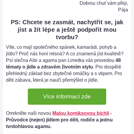
Dobrou chuť vám přeji,
Pája
PS: Chcete se zasmát, nachytřit se, jak
jíst a žít lépe a ještě podpořit mou
tvorbu?
Víte, co mají společného spánek, kamarádi, pohyb a
jídlo? Proč nás honí mlsná? A co znamená jíst kvalitně?
Psí slečna Aibi a agama pan Limetka vás provedou
48
tématy o jídle a zdravém životním stylu
. Pro dospělé
přehledný základ bez zbytečné omáčky a s vtipem. Pro
děti zábava, která je naučí přemýšlet o jídle.
Více informací zde
Omrkněte naši novou
Malou komiksovou bichli
-
Průvodce (nejen) jídlem pro děti, rodiče a jednu
tvrdohlavou agamu.