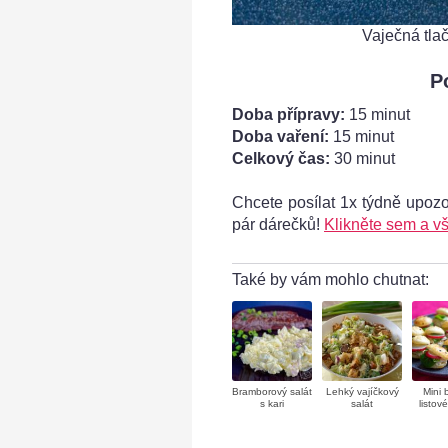
Vaječná tlač
P
Doba přípravy:
15 minut
Doba vaření:
15 minut
Celkový čas:
30 minut
Chcete posílat 1x týdně upoz
rvíros grandos
pár dárečků!
Klikněte sem a vš
Také by vám mohlo chutnat:
Bramborový salát
Lehký vajíčkový
Mini 
s kari
salát
listov