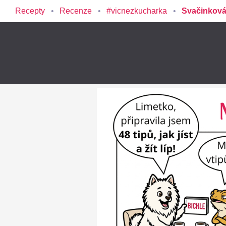
Recepty
Recenze
#vicnezkucharka
Svačinková