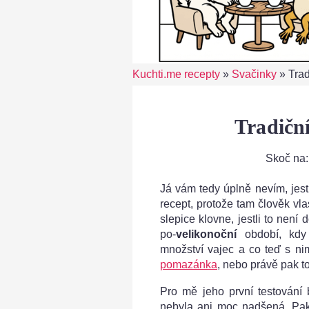
Kuchti.me recepty
»
Svačinky
»
Trad
Tradiční
Skoč na
Já vám tedy úplně nevím, jest
recept, protože tam člověk vla
slepice klovne, jestli to není
po-
velikonoční
období, kdy
množství vajec a co teď s nim
pomazánka
, nebo právě pak to
Pro mě jeho první testování
nebyla ani moc nadšená. Pak 