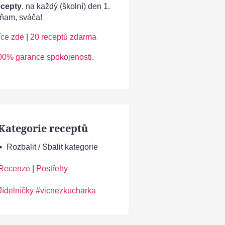
ecepty
, na každý (školní) den 1.
ňam, sváča!
íce zde
|
20 receptů zdarma
00% garance spokojenosti
.
Kategorie receptů
Rozbalit / Sbalit kategorie
Recenze
|
Postřehy
Jídelníčky #vicnezkucharka