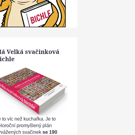
á Velká svačinková
ichle
 to víc než kuchařka. Je to
eloroční promyšlený plán
yvážených svačinek
se 190