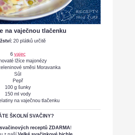
e na vaječnou tlačenku
ství:
20 plátků určitě
6
vajec
hovaté lžíce majonézy
 zeleninové směsi Moravanka
Sůl
Pepř
100 g šunky
150 ml vody
elatiny na vaječnou tlačenku
TE ŠKOLNÍ SVAČINY?
 svačinových receptů ZDARMA
!
u z naší
Velké svačinkové bichle.