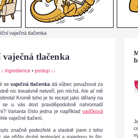
iční vaječná tlačenka
M
 vaječná tlačenka
b
:
↓ ingredience
•
postup ↓↓
li se
vaječná tlačenka
dá vůbec považovat za
stně nic kreativně netvoří, jen míchá. Ale ať mě
 dobrota! Kromě toho je to recept jako dělaný na
 se u vás dost pravděpodobně nahromadí
i? Varianta číslo jedna je například
vajíčková
hle vaječné tlačení.
Je
c
 bylo značně podezřelé a vlastně jsem z toho
v
ale přišlo druhé testování a najednou to šlo.