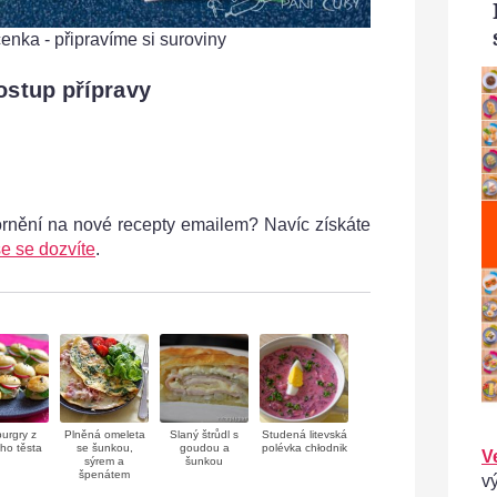
enka - připravíme si suroviny
Vaječná tlače
ostup přípravy
ornění na nové recepty emailem? Navíc získáte
e se dozvíte
.
burgry z
Plněná omeleta
Slaný štrůdl s
Studená litevská
ého těsta
se šunkou,
goudou a
polévka chłodnik
V
sýrem a
šunkou
špenátem
v