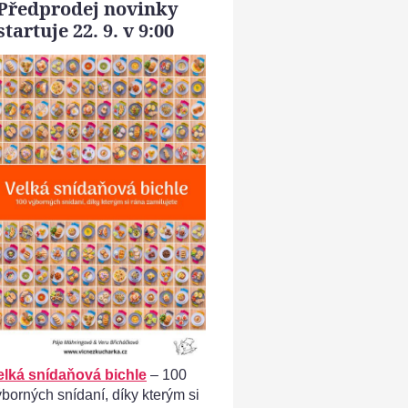
Předprodej novinky
startuje 22. 9. v 9:00
nka - k nakrájeným vajíčkům přidáme pokrájenou zeleninu z
Moravanky
elká snídaňová bichle
– 100
ýborných snídaní, díky kterým si