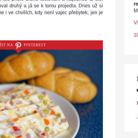
r
val druhý a já se k tomu projedla. Dnes už si
M
 i ve chvílích, kdy není vajec přebytek, jen je
V
1
ŽIT NA
PINTEREST