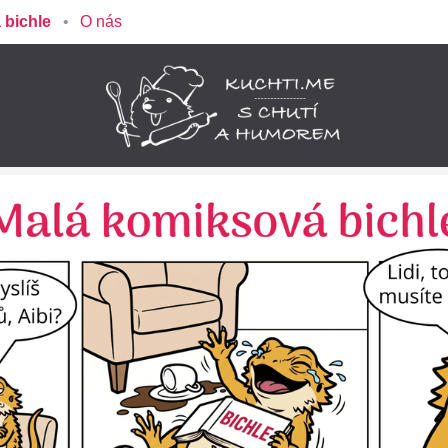
 bichle
O nás