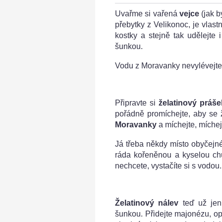
Uvařme si vařená
vejce
(jak b
přebytky z Velikonoc, je vlast
kostky a stejně tak udělejte
šunkou.
Vodu z Moravanky nevylévejte,
Připravte si
želatinový práše
pořádně promíchejte, aby se 
Moravanky
a míchejte, míchej
Já třeba někdy místo obyčejn
ráda kořeněnou a kyselou ch
nechcete, vystačíte si s vodou.
Želatinový nálev
teď už jen 
šunkou. Přidejte majonézu, ope