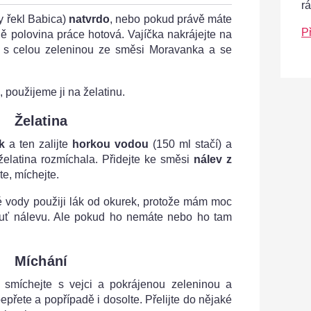
r
y řekl Babica)
natvrdo
, nebo pokud právě máte
P
ně polovina práce hotová. Vajíčka nakrájejte na
 i s celou zeleninou ze směsi Moravanka a se
 použijeme ji na želatinu.
Želatina
k
a ten zalijte
horkou vodou
(150 ml stačí) a
želatina rozmíchala. Přidejte ke směsi
nálev z
te, míchejte.
é vody použiji lák od okurek, protože mám moc
uť nálevu. Ale pokud ho nemáte nebo ho tam
Míchání
smíchejte s vejci a pokrájenou zeleninou a
přete a popřípadě i dosolte. Přelijte do nějaké