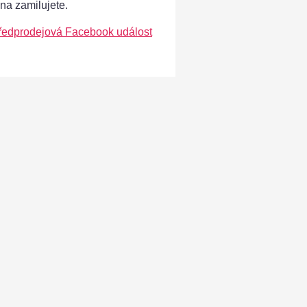
ána zamilujete.
ředprodejová Facebook událost