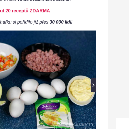
ut 20 receptů ZDARMA
hařku si pořídilo již přes
30 000 lidí
!