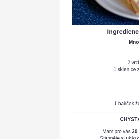
Ingredienc
Množ
2 vrc
1 sklenice
1 balíček ž
CHYSTÁ
Mám pro vás
20
Stáhněte si ukázk