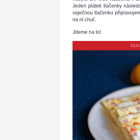
Jeden plátek tlačenky následo
vaječnou tlačenku připravujeme
na ní chuť.
Jdeme na to!
ULO