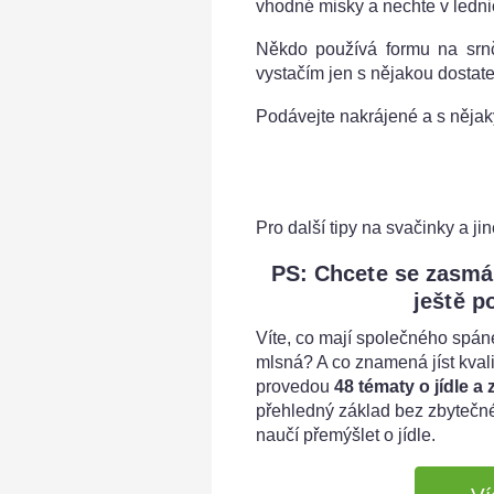
vhodné misky a nechte v lednic
Někdo používá formu na srn
vystačím jen s nějakou dostate
Podávejte nakrájené a s něja
Pro další tipy na svačinky a j
PS: Chcete se zasmát, 
ještě p
Víte, co mají společného spán
mlsná? A co znamená jíst kval
provedou
48 tématy o jídle a
přehledný základ bez zbytečné
naučí přemýšlet o jídle.