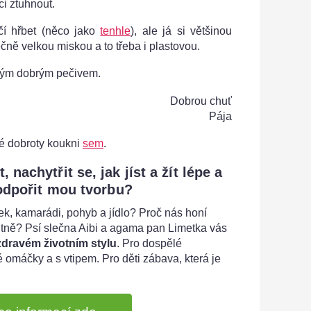
i ztuhnout.
čí hřbet (něco jako
tenhle
), ale já si většinou
čně velkou miskou a to třeba i plastovou.
kým dobrým pečivem.
Dobrou chuť
Pája
iné dobroty koukni
sem
.
nachytřit se, jak jíst a žít lépe a
odpořit mou tvorbu?
ek, kamarádi, pohyb a jídlo? Proč nás honí
itně? Psí slečna Aibi a agama pan Limetka vás
 zdravém životním stylu
. Pro dospělé
 omáčky a s vtipem. Pro děti zábava, která je