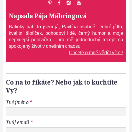
Napsala
Pája Mähringová
Bafinky baf. To jsem já, Pavlína osobně. Dobré jídlo,
kvalitní šlofíček, pohodoví lidé, černý humor a moje
nejmilejší polovička - pro mě jednoduchý recept na
spokojený život v dnešním chaosu.
Chcete o mně vědět více?
Co na to říkáte? Nebo jak to kuchtíte
Vy?
Tvé jméno
*
Tvůj email
*