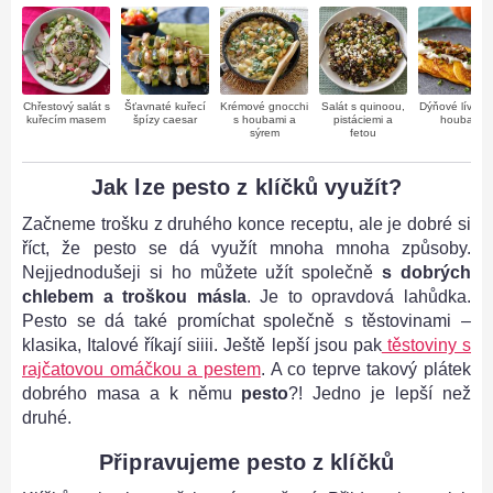
Chřestový salát s
Šťavnaté kuřecí
Krémové gnocchi
Salát s quinoou,
Dýňové lívanc
kuřecím masem
špízy caesar
s houbami a
pistáciemi a
houbami
sýrem
fetou
Jak lze pesto z klíčků využít?
Začneme trošku z druhého konce receptu, ale je dobré si
říct, že pesto se dá využít mnoha mnoha způsoby.
Nejjednodušeji si ho můžete užít společně
s dobrých
chlebem a troškou másla
. Je to opravdová lahůdka.
Pesto se dá také promíchat společně s těstovinami –
klasika, Italové říkají siiii. Ještě lepší jsou pak
těstoviny s
rajčatovou omáčkou a pestem
. A co teprve takový plátek
dobrého masa a k němu
pesto
?! Jedno je lepší než
druhé.
Připravujeme pesto z klíčků