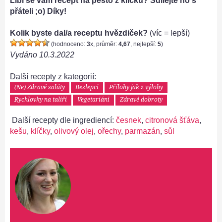
Líbí se vám recept na pesto z klíčků? Sdílejte ho s
přáteli ;o) Díky!
Kolik byste dal/a receptu hvězdiček?
(víc = lepší)
(hodnoceno:
3
x, průměr:
4,67
, nejlepší:
5
)
Vydáno
10.3.2022
Další recepty z kategorií:
(Ne) Zdravé saláty
Bezlepci
Přílohy jak z výlohy
Rychlovky na talíři
Vegetariáni
Zdravé dobroty
Další recepty dle ingrediencí:
česnek
,
citronová šťáva
,
kešu
,
klíčky
,
olivový olej
,
ořechy
,
parmazán
,
sůl