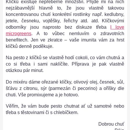
Klíčků existuje nepřeberné množství. Přijde mi na nich
nejzábavnější hlavně to, že jsou vlastně takovou
koncentrovanou chutí konkrétní rostlinky např. kedlubny,
jetele, česneku, vojtěšky, řeřichy atd. atd. Klíčkovými
odborníky jsou naprosto bez diskuze třeba
I love
microgreens
. A to vůbec nemluvím o zdravotních
benefitech. Jen ve zkratce – vaše imunita vám za hrst
klíčků denně poděkuje.
Na pesto z klíčků se vlastně hodí cokoli, co vám chutná a
co si třeba i sami naklíčíte. Příprava je pak vlastně
otázkou pár minut.
Do mixéru dáme ořezané klíčky, olivový olej, česnek, sůl,
šťávu z citronu, sýr (parmezán či pecorino) a oříšky dle
chuti. Vše promixujeme a je hotovo.
Věřím, že vám bude pesto chutnat ať už samotné nebo
třeba s těstovinami či s chlebíčkem.
Dobrou chuť