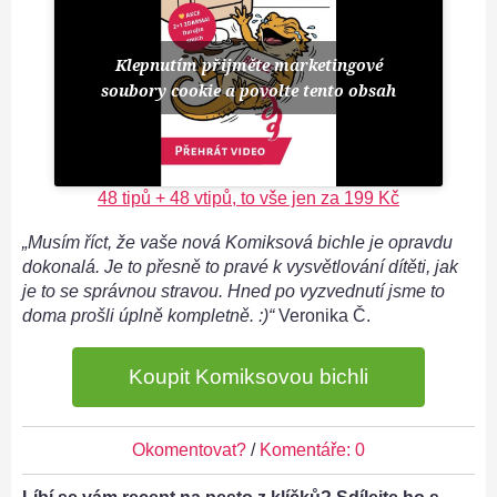
Klepnutím přijměte marketingové
soubory cookie a povolte tento obsah
48 tipů + 48 vtipů, to vše jen za 199 Kč
„Musím říct, že vaše nová Komiksová bichle je opravdu
dokonalá. Je to přesně to pravé k vysvětlování dítěti, jak
je to se správnou stravou. Hned po vyzvednutí jsme to
doma prošli úplně kompletně. :)“
Veronika Č.
Koupit Komiksovou bichli
Okomentovat?
/
Komentáře: 0