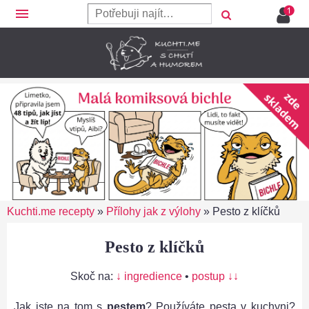
menu
Kuchti.me recepty
»
Přílohy jak z výlohy
»
Pesto z klíčků
Pesto z klíčků
Skoč na:
↓ ingredience
•
postup ↓↓
Jak jste na tom s
pestem
? Používáte pesta v kuchyni?