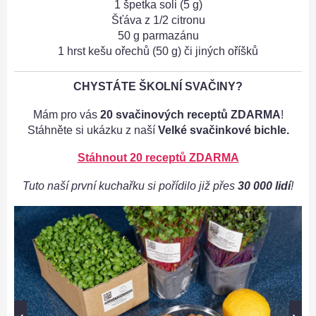
1 špetka soli (5 g)
Šťáva z 1/2 citronu
50 g parmazánu
1 hrst kešu ořechů (50 g) či jiných oříšků
CHYSTÁTE ŠKOLNÍ SVAČINY?
Mám pro vás
20 svačinových receptů ZDARMA
!
Stáhněte si ukázku z naší
Velké svačinkové bichle.
Stáhnout 20 receptů ZDARMA
Tuto naší první kuchařku si pořídilo již přes
30 000 lidí
!