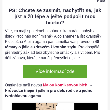
Pája
PS: Chcete se zasmát, nachytřit se, jak
jíst a žít lépe a ještě podpořit mou
tvorbu?
Víte, co mají společného spánek, kamarádi, pohyb a
jídlo? Proč nás honí mlsná? A co znamená jíst kvalitně?
Psí slečna Aibi a agama pan Limetka vás provedou
48
tématy o jídle a zdravém životním stylu
. Pro dospělé
přehledný základ bez zbytečné omáčky a s vtipem. Pro
děti zábava, která je naučí přemýšlet o jídle.
Více informací zde
Omrkněte naši novou
Malou komiksovou bichli
-
Průvodce (nejen) jídlem pro děti, rodiče a jednu
tvrdohlavou agamu.