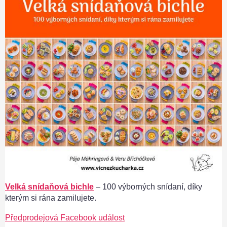
Velká snídaňová bichle
– 100 výborných snídaní, díky
kterým si rána zamilujete.
Předprodejová Facebook událost