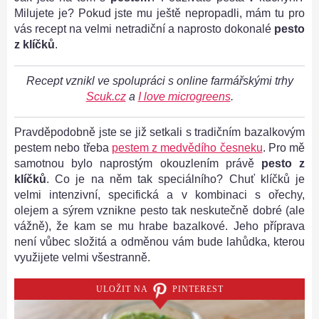
Milujete je? Pokud jste mu ještě nepropadli, mám tu pro
vás recept na velmi netradiční a naprosto dokonalé
pesto
z klíčků
.
Recept vznikl ve spolupráci s online farmářskými trhy
Scuk.cz
a
I love microgreens
.
Pravděpodobně jste se již setkali s tradičním bazalkovým
pestem nebo třeba
pestem z medvědího česneku
. Pro mě
samotnou bylo naprostým okouzlením právě
pesto z
klíčků
. Co je na něm tak speciálního? Chuť klíčků je
velmi intenzivní, specifická a v kombinaci s ořechy,
olejem a sýrem vznikne pesto tak neskutečně dobré (ale
vážně), že kam se mu hrabe bazalkové. Jeho příprava
není vůbec složitá a odměnou vám bude lahůdka, kterou
využijete velmi všestranně.
ULOŽIT NA
PINTEREST