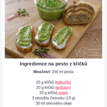
Ingredience na pesto z klíčků
Množství:
200 ml pesta
20 g klíčků
ředkvičky
20 g klíčků
kedlubny
20 g klíčků
jetele
3 stroužky česneku (15 g)
30 ml olivového oleje