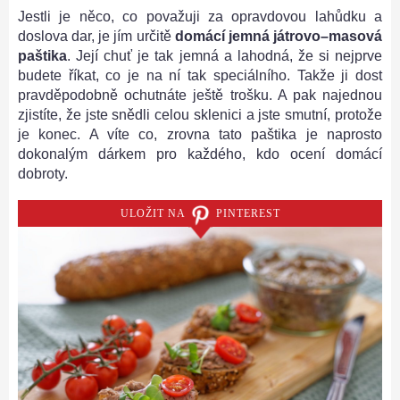
Jestli je něco, co považuji za opravdovou lahůdku a
doslova dar, je jím určitě
domácí jemná játrovo–masová
paštika
.
Její chuť je tak jemná a lahodná, že si nejprve
budete říkat, co je na ní tak speciálního. Takže ji dost
pravděpodobně ochutnáte ještě trošku. A pak najednou
zjistíte, že jste snědli celou sklenici a jste smutní, protože
je konec. A víte co, zrovna tato paštika je naprosto
dokonalým dárkem pro každého, kdo ocení domácí
dobroty.
ULOŽIT NA
PINTEREST