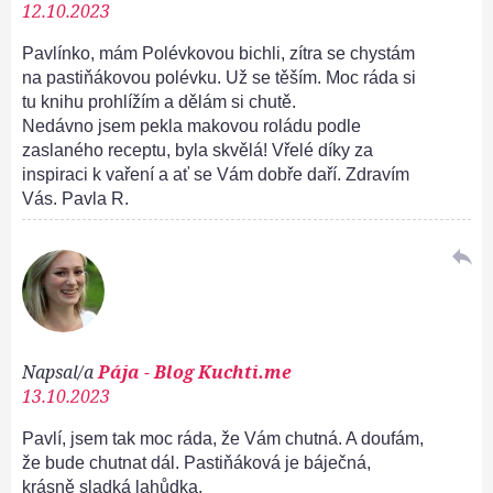
12.10.2023
Pavlínko, mám Polévkovou bichli, zítra se chystám
na pastiňákovou polévku. Už se těším. Moc ráda si
tu knihu prohlížím a dělám si chutě.
Nedávno jsem pekla makovou roládu podle
zaslaného receptu, byla skvělá! Vřelé díky za
inspiraci k vaření a ať se Vám dobře daří. Zdravím
Vás. Pavla R.
reply
Napsal/a
Pája - Blog Kuchti.me
13.10.2023
Pavlí, jsem tak moc ráda, že Vám chutná. A doufám,
že bude chutnat dál. Pastiňáková je báječná,
krásně sladká lahůdka.