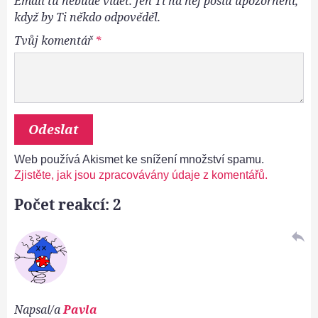
Email tu nebude vidět. Jen Ti na něj pošlu upozornění,
když by Ti někdo odpověděl.
Tvůj komentář
*
Web používá Akismet ke snížení množství spamu.
Zjistěte, jak jsou zpracovávány údaje z komentářů.
Počet reakcí: 2
reply
Napsal/a
Pavla