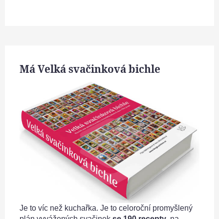
Má Velká svačinková bichle
Je to víc než kuchařka. Je to celoroční promyšlený
plán vyvážených svačinek
se 190 recepty
, na