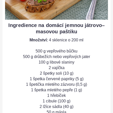
Ingredience na domácí jemnou játrovo–
masovou paštiku
Množství:
4 sklenice o 200 ml
500 g vepřového bůčku
500 g drůbežích nebo vepřových jater
100 g libové slaniny
2 vajíčka
2 špetky soli (10 g)
1 špetka červené papriky (5 g)
1 špetička mletého zázvoru (0,5 g)
1 špetka mletého pepře (1 g)
1 hřebíček
1 cibule (100 g)
2 lžíce sádla (40 g)
50 g másla