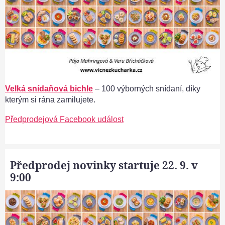
Velká snídaňová bichle
– 100 výborných snídaní, díky
kterým si rána zamilujete.
Předprodejová Facebook událost
Předprodej novinky startuje 22. 9. v
9:00