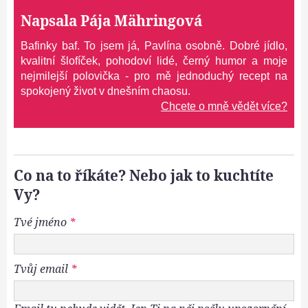
Napsala
Pája Mähringová
Bafinky baf. To jsem já, Pavlína osobně. Dobré jídlo,
kvalitní šlofíček, pohodoví lidé, černý humor a moje
nejmilejší polovička - pro mě jednoduchý recept na
spokojený život v dnešním chaosu.
Chcete o mně vědět více?
Co na to říkáte? Nebo jak to kuchtíte
Vy?
Tvé jméno
*
Tvůj email
*