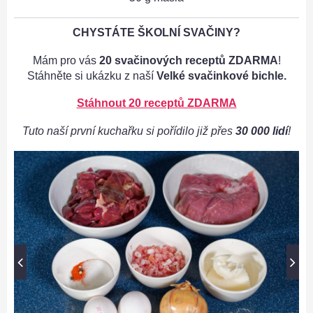
CHYSTÁTE ŠKOLNÍ SVAČINY?
Mám pro vás
20 svačinových receptů ZDARMA
!
Stáhněte si ukázku z naší
Velké svačinkové bichle.
Stáhnout 20 receptů ZDARMA
Tuto naší první kuchařku si pořídilo již přes
30 000 lidí
!