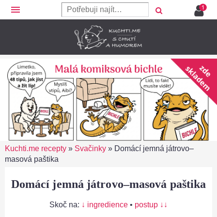
menu
Kuchti.me recepty
»
Svačinky
»
Domácí jemná játrovo–
masová paštika
Domácí jemná játrovo–masová paštika
Skoč na:
↓ ingredience
•
postup ↓↓