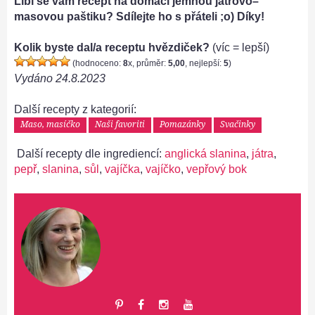
Líbí se vám recept na domácí jemnou játrovo–
masovou paštiku? Sdílejte ho s přáteli ;o) Díky!
Kolik byste dal/a receptu hvězdiček?
(víc = lepší)
(hodnoceno:
8
x, průměr:
5,00
, nejlepší:
5
)
Vydáno
24.8.2023
Další recepty z kategorií:
Maso, masíčko
Naši favoriti
Pomazánky
Svačinky
Další recepty dle ingrediencí:
anglická slanina
,
játra
,
pepř
,
slanina
,
sůl
,
vajíčka
,
vajíčko
,
vepřový bok