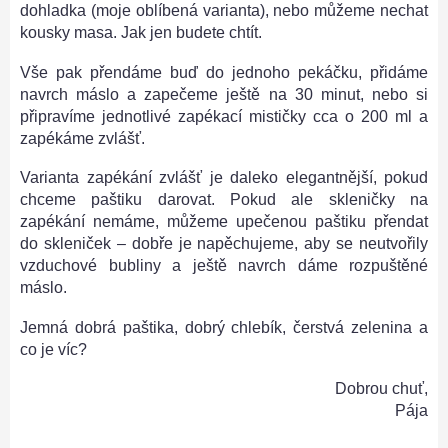
dohladka (moje oblíbená varianta), nebo můžeme nechat
kousky masa. Jak jen budete chtít.
Vše pak přendáme buď do jednoho pekáčku, přidáme
navrch máslo a zapečeme ještě na 30 minut, nebo si
připravíme jednotlivé zapékací mističky cca o 200 ml a
zapékáme zvlášť.
Varianta zapékání zvlášť je daleko elegantnější, pokud
chceme paštiku darovat. Pokud ale skleničky na
zapékání nemáme, můžeme upečenou paštiku přendat
do skleniček – dobře je napěchujeme, aby se neutvořily
vzduchové bubliny a ještě navrch dáme rozpuštěné
máslo.
Jemná dobrá paštika, dobrý chlebík, čerstvá zelenina a
co je víc?
Dobrou chuť,
Pája