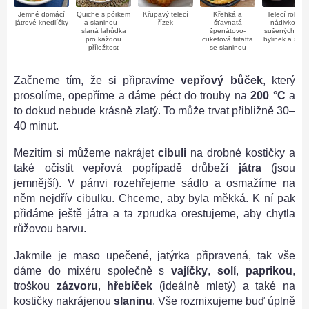
Jemné domácí
Quiche s pórkem
Křupavý telecí
Křehká a
Telecí roláda
játrové knedlíčky
a slaninou –
řízek
šťavnatá
nádivkou ze
slaná lahůdka
špenátovo-
sušených rajč
pro každou
cuketová fritatta
bylinek a slan
příležitost
se slaninou
Začneme tím, že si připravíme
vepřový bůček
, který
prosolíme, opepříme a dáme péct do trouby na
200 °C
a
to dokud nebude krásně zlatý. To může trvat přibližně 30–
40 minut.
Mezitím si můžeme nakrájet
cibuli
na drobné kostičky a
také očistit vepřová popřípadě drůbeží
játra
(jsou
jemnější). V pánvi rozehřejeme sádlo a osmažíme na
něm nejdřív cibulku. Chceme, aby byla měkká. K ní pak
přidáme ještě játra a ta zprudka orestujeme, aby chytla
růžovou barvu.
Jakmile je maso upečené, jatýrka připravená, tak vše
dáme do mixéru společně s
vajíčky
,
solí
,
paprikou
,
troškou
zázvoru
,
hřebíček
(ideálně mletý) a také na
kostičky nakrájenou
slaninu
. Vše rozmixujeme buď úplně