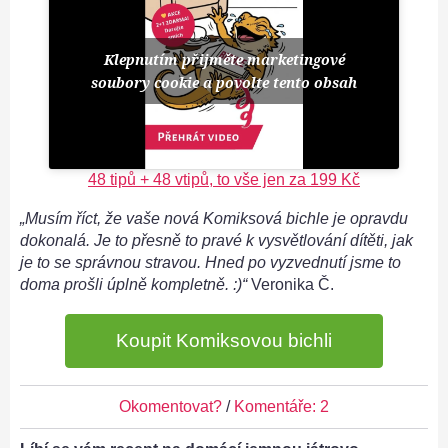
Klepnutím přijměte marketingové
soubory cookie a povolte tento obsah
48 tipů + 48 vtipů, to vše jen za 199 Kč
„Musím říct, že vaše nová Komiksová bichle je opravdu
dokonalá. Je to přesně to pravé k vysvětlování dítěti, jak
je to se správnou stravou. Hned po vyzvednutí jsme to
doma prošli úplně kompletně. :)“
Veronika Č.
Koupit Komiksovou bichli
Okomentovat?
/
Komentáře: 2