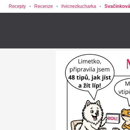
Recepty
Recenze
#vicnezkucharka
Svačinková