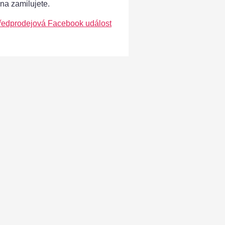
ána zamilujete.
ředprodejová Facebook událost