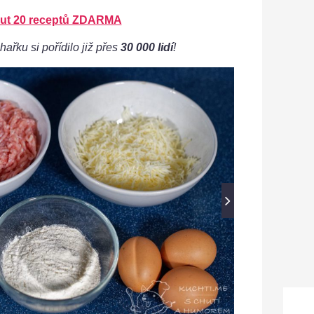
ut 20 receptů ZDARMA
hařku si pořídilo již přes
30 000 lidí
!