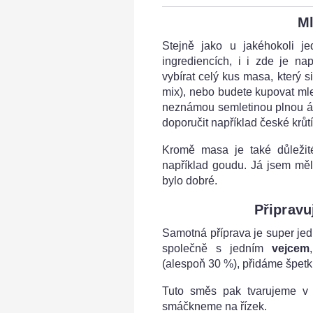
Ml
Stejně jako u jakéhokoli je
ingrediencích, i i zde je n
vybírat celý kus masa, který 
mix), nebo budete kupovat mleté
neznámou semletinou plnou á
doporučit například české krů
Kromě masa je také důležité
například goudu. Já jsem mě
bylo dobré.
Připravu
Samotná příprava je super je
společně s jedním
vejcem
(alespoň 30 %), přidáme špetku 
Tuto směs pak tvarujeme v n
smáčkneme na řízek.