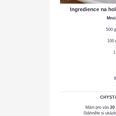
Ingredience na hol
Množ
500 
100
1
8
CHYSTÁ
Mám pro vás
20
Stáhněte si ukázk