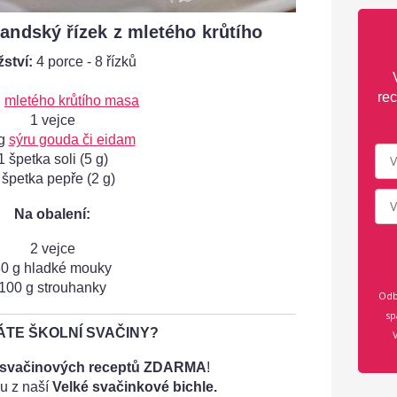
andský řízek z mletého krůtího
ství:
4 porce - 8 řízků
rec
g
mletého krůtího masa
1 vejce
 g
sýru gouda či eidam
1 špetka soli (5 g)
 špetka pepře (2 g)
Na obalení:
2 vejce
0 g hladké mouky
100 g strouhanky
Odb
sp
TE ŠKOLNÍ SVAČINY?
 svačinových receptů ZDARMA
!
u z naší
Velké svačinkové bichle.