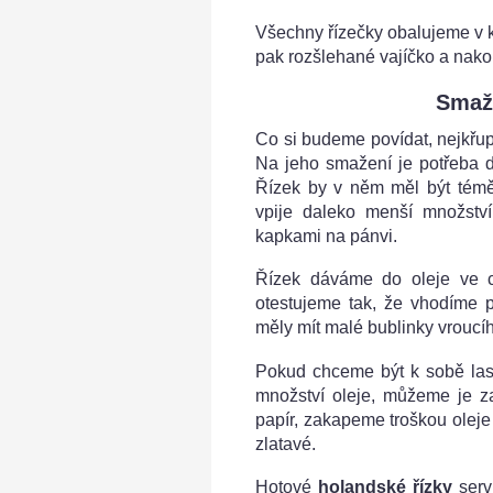
Všechny řízečky obalujeme v k
pak rozšlehané vajíčko a nak
Smaž
Co si budeme povídat, nejkřup
Na jeho smažení je potřeba do
Řízek by v něm měl být témě
vpije daleko menší množství
kapkami na pánvi.
Řízek dáváme do oleje ve ch
otestujeme tak, že vhodíme 
měly mít malé bublinky vroucíh
Pokud chceme být k sobě las
množství oleje, můžeme je z
papír, zakapeme troškou oleje
zlatavé.
Hotové
holandské řízky
serv