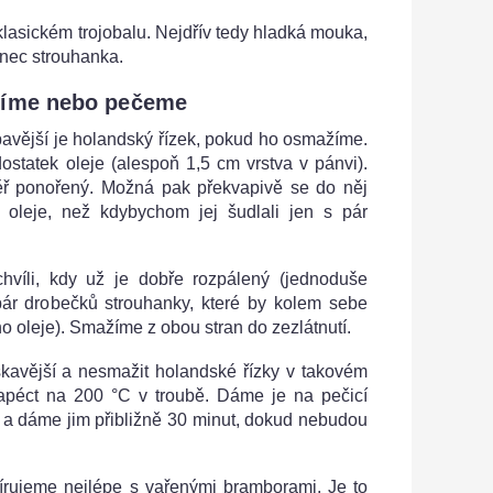
lasickém trojobalu. Nejdřív tedy hladká mouka,
onec strouhanka.
íme nebo pečeme
avější je holandský řízek, pokud ho osmažíme.
statek oleje (alespoň 1,5 cm vrstva v pánvi).
ř ponořený. Možná pak překvapivě se do něj
 oleje, než kdybychom jej šudlali jen s pár
víli, kdy už je dobře rozpálený (jednoduše
pár drobečků strouhanky, které by kolem sebe
o oleje). Smažíme z obou stran do zezlátnutí.
kavější a nesmažit holandské řízky v takovém
apéct na 200 °C v troubě. Dáme je na pečicí
 a dáme jim přibližně 30 minut, dokud nebudou
írujeme nejlépe s vařenými bramborami. Je to