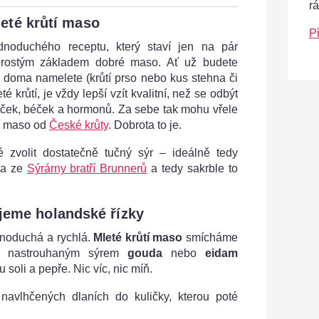
r
eté krůtí maso
P
dnoduchého receptu, který staví jen na pár
aprostým základem dobré maso. Ať už budete
si doma namelete (krůtí prso nebo kus stehna či
 krůtí, je vždy lepší vzít kvalitní, než se odbýt
ček, béček a hormonů. Za sebe tak mohu vřele
tí maso od
České krůty
. Dobrota to je.
 zvolit dostatečně tučný sýr – ideálně tedy
la ze
Sýrárny bratří Brunnerů
a tedy sakrble to
jeme holandské řízky
dnoduchá a rychlá.
Mleté krůtí maso
smícháme
, nastrouhaným sýrem
gouda
nebo
eidam
soli a pepře. Nic víc, nic míň.
avlhčených dlaních do kuličky, kterou poté