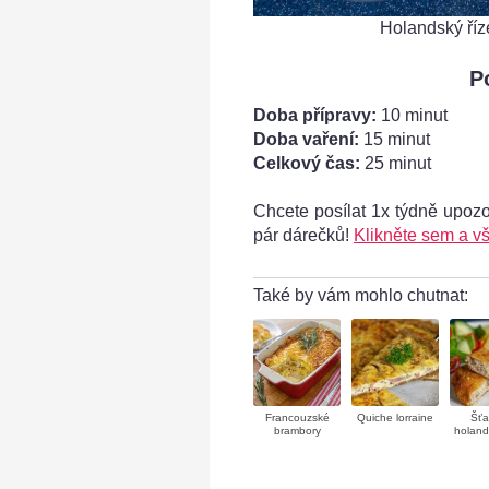
Holandský říz
P
Doba přípravy:
10 minut
Doba vaření:
15 minut
Celkový čas:
25 minut
Chcete posílat 1x týdně upoz
- hotová krůtí krása
pár dárečků!
Klikněte sem a vš
Také by vám mohlo chutnat:
Francouzské
Quiche lorraine
Šťa
brambory
holand