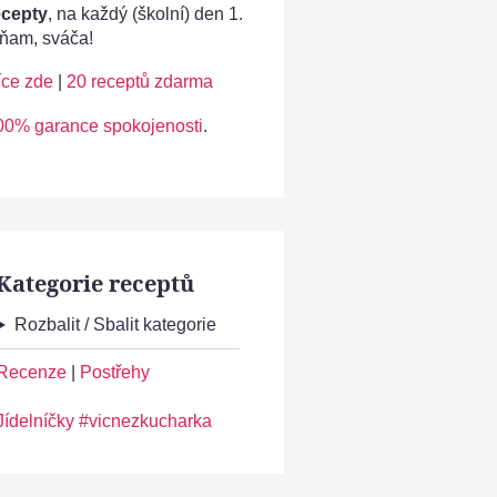
ecepty
, na každý (školní) den 1.
ňam, sváča!
íce zde
|
20 receptů zdarma
00% garance spokojenosti
.
Kategorie receptů
Rozbalit / Sbalit kategorie
Recenze
|
Postřehy
Jídelníčky #vicnezkucharka