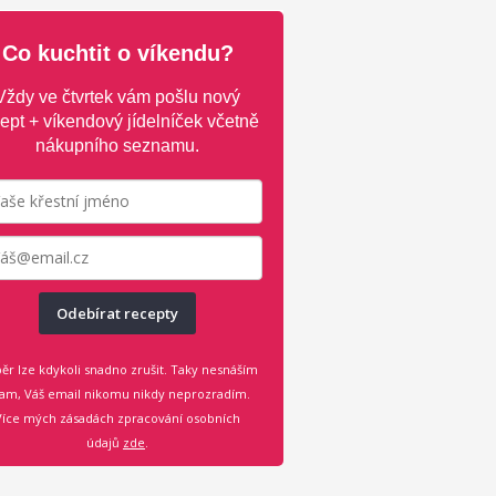
Co kuchtit o víkendu?
Vždy ve čtvrtek vám pošlu nový
ept + víkendový jídelníček včetně
nákupního seznamu.
Odebírat recepty
ěr lze kdykoli snadno zrušit. Taky nesnáším
am, Váš email nikomu nikdy neprozradím.
Více mých zásadách zpracování osobních
údajů
zde
.