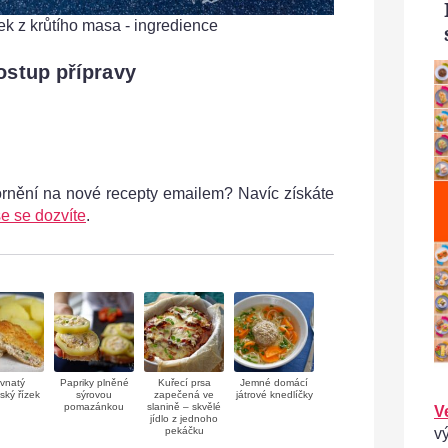
ek z krůtího masa - ingredience
Holandský říze
ostup přípravy
ornění na nové recepty emailem? Navíc získáte
e se dozvíte
.
vnatý
Papriky plněné
Kuřecí prsa
Jemné domácí
ský řízek
sýrovou
zapečená ve
játrové knedlíčky
pomazánkou
slanině – skvělé
V
jídlo z jednoho
v
pekáčku