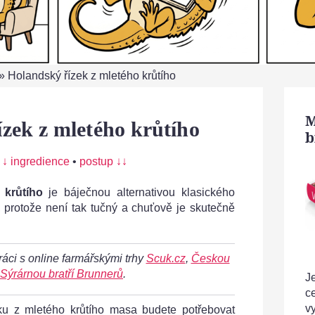
»
Holandský řízek z mletého krůtího
M
zek z mletého krůtího
b
:
↓ ingredience
•
postup ↓↓
 krůtího
je báječnou alternativou klasického
, protože není tak tučný a chuťově je skutečně
ráci s online farmářskými trhy
Scuk.cz
,
Českou
Sýrárnou bratří Brunnerů
.
Je
c
v
ku z mletého krůtího masa budete potřebovat