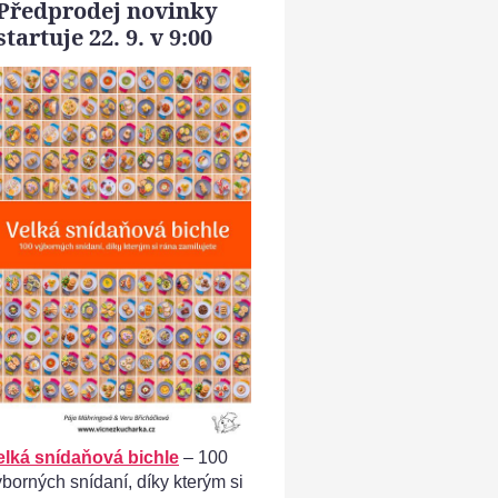
Předprodej novinky
k z krůtího masa - maso smícháme s celým vajíčkem a sýrem
startuje 22. 9. v 9:00
elká snídaňová bichle
– 100
ýborných snídaní, díky kterým si