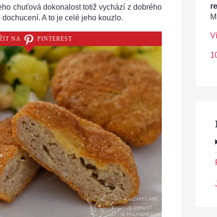
r
Jeho chuťová dokonalost totiž vychází z dobrého
M
dochucení. A to je celé jeho kouzlo.
V
ŽIT NA
PINTEREST
1