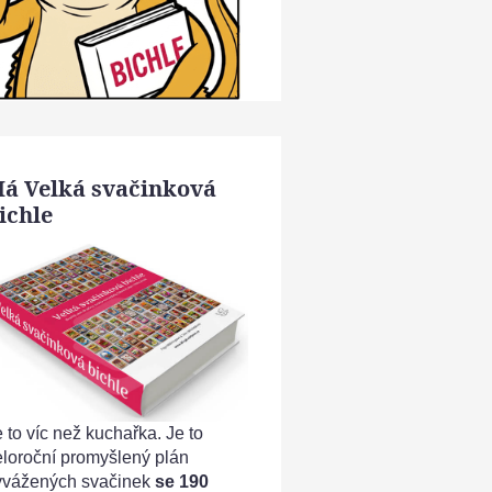
á Velká svačinková
ichle
 to víc než kuchařka. Je to
eloroční promyšlený plán
yvážených svačinek
se 190