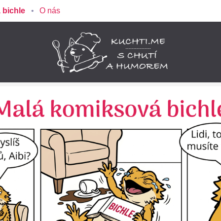
 bichle
O nás