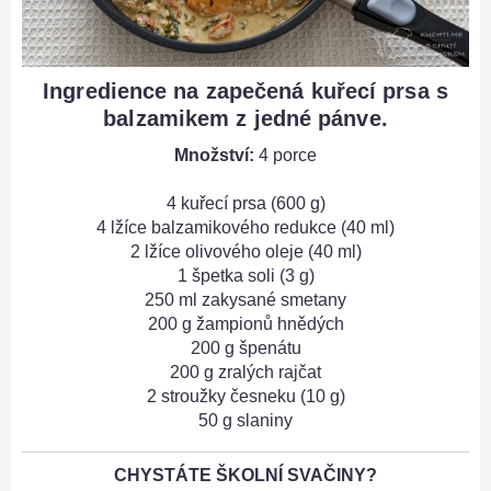
Ingredience na zapečená kuřecí prsa s
balzamikem z jedné pánve.
Množství:
4 porce
4 kuřecí prsa (600 g)
4 lžíce balzamikového redukce (40 ml)
2 lžíce olivového oleje (40 ml)
1 špetka soli (3 g)
250 ml zakysané smetany
200 g žampionů hnědých
200 g špenátu
200 g zralých rajčat
2 stroužky česneku (10 g)
50 g slaniny
CHYSTÁTE ŠKOLNÍ SVAČINY?