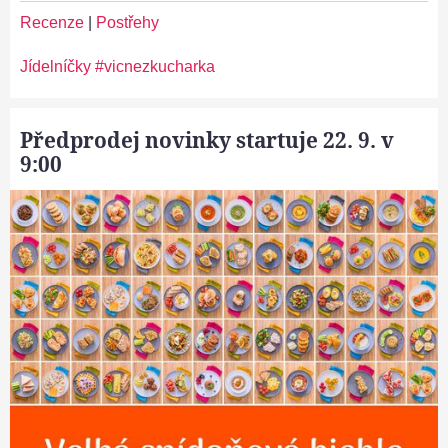
Recenze
|
Postřehy
Jídelníčky #vicnezkucharka
Předprodej novinky startuje 22. 9. v
9:00