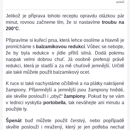
pekáčku
Jelikož je příprava tohoto receptu opravdu otázkou pár
minut, rovnou začneme tím, že si nastavíme
troubu na
200°C
.
Připravíme si kuřecí prsa, která lehce osolíme a hlavně je
promícháme s
balzamikovou redukcí
. Vůbec se nebojte,
že by byla redukce v jídle příliš silná. Dodá pokrmu
naopak velmi dobrou chuť. Já osobně preferuji právě
redukci, která je sladší a za mě chuťově jemnější. Určitě
ale také můžete použít balzamikový ocet.
K ruce si také nachystáme očištěné a na plátky nakrájené
žampiony. Příjemnější a jemnější jsou žampiony hnědé,
ale skvěle poslouží i „obyč“
žampiony
. Pokud by se vám
v lednici vyskytla
portobella
, tak neváhejte ani minutu a
použijte ty.
Špenát
buď můžete použít čerstvý, nebo popřípadě
skvěle poslouží i mražený, který je jen potřeba nechat