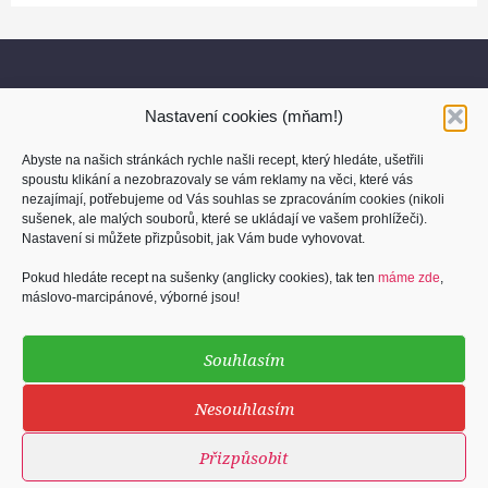
Nastavení cookies (mňam!)
Abyste na našich stránkách rychle našli recept, který hledáte, ušetřili
spoustu klikání a nezobrazovaly se vám reklamy na věci, které vás
nezajímají, potřebujeme od Vás souhlas se zpracováním cookies (nikoli
sušenek, ale malých souborů, které se ukládají ve vašem prohlížeči).
O nás
Nastavení si můžete přizpůsobit, jak Vám bude vyhovovat.
Kontakt
Pokud hledáte recept na sušenky (anglicky cookies), tak ten
máme zde
,
máslovo-marcipánové, výborné jsou!
Osobní údaje
Cookies (sušenky)
Souhlasím
Podmínky užití
Nesouhlasím
Přizpůsobit
©
2013 - 2026
Blog Kuchti.me