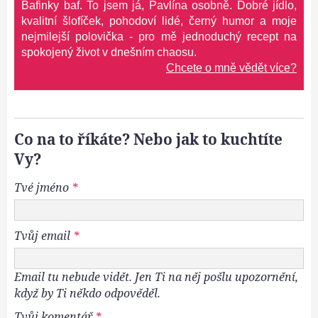
Bafinky baf. To jsem já, Pavlína osobně. Dobré jídlo,
kvalitní šlofíček, pohodoví lidé, černý humor a moje
nejmilejší polovička - pro mě jednoduchý recept na
spokojený život v dnešním chaosu.
Chcete o mně vědět více?
Co na to říkáte? Nebo jak to kuchtíte
Vy?
Tvé jméno
*
Tvůj email
*
Email tu nebude vidět. Jen Ti na něj pošlu upozornění,
když by Ti někdo odpověděl.
Tvůj komentář
*