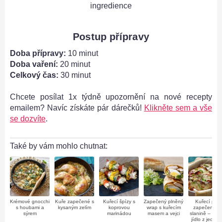
ingredience
Postup přípravy
Doba přípravy:
10 minut
-
Doba vaření:
20 minut
Celkový čas:
30 minut
Chcete posílat 1x týdně upozornění na nové recepty
emailem? Navíc získáte pár dárečků!
Klikněte sem a vše
se dozvíte
.
Také by vám mohlo chutnat:
Krémové gnocchi
Kuře zapečené s
Kuřecí špízy s
Zapečený plněný
Kuřecí prsa
s houbami a
kysaným zelím
koprovou
wrap s kuřecím
zapečená v
sýrem
marinádou
masem a vejci
slanině – skvě
jídlo z jedno