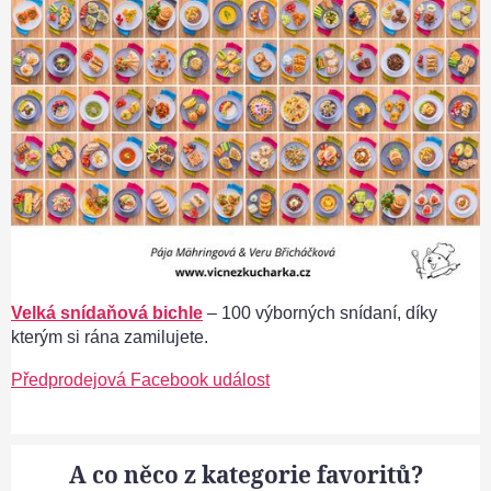
Velká snídaňová bichle
– 100 výborných snídaní, díky
kterým si rána zamilujete.
Předprodejová Facebook událost
A co něco z kategorie favoritů?