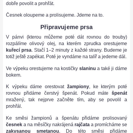
dobře povolit a prohřát.
Česnek oloupeme a prolisujeme. Jdeme na to.
Připravujeme prsa
V pánvi (kterou můžeme poté dát rovnou do trouby)
rozpálíme olivový olej, na kterém zprudka orestujeme
kuřecí prsa
. Stačí 1–2 minuty z každé strany. Budeme je
totiž ještě zapékat. Poté je vyndáme na talíř a jedeme dál.
Ve výpeku orestujeme na kostičky
slaninu
a také ji dáme
bokem.
K výpeku dáme orestovat
žampiony
, ke kterým poté
rovnou přidáme čerstvý špenát. Pokud máte
špenát
mražený, tak nejprve začněte tím, aby se povolil a
prohřál.
Ke směsi žampionů a špenátu přidáme prolisovaný
česnek
a na měsíčky nakrájená
rajčata
a promícháme se
zakysanou smetanou
. Do této směsi přidáme