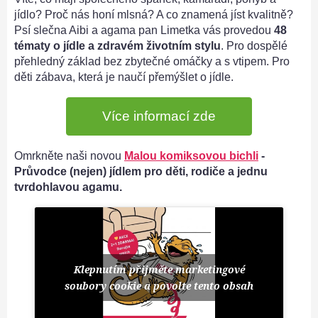
jídlo? Proč nás honí mlsná? A co znamená jíst kvalitně?
Psí slečna Aibi a agama pan Limetka vás provedou
48
tématy o jídle a zdravém životním stylu
. Pro dospělé
přehledný základ bez zbytečné omáčky a s vtipem. Pro
děti zábava, která je naučí přemýšlet o jídle.
Více informací zde
Omrkněte naši novou
Malou komiksovou bichli
-
Průvodce (nejen) jídlem pro děti, rodiče a jednu
tvrdohlavou agamu.
Klepnutím přijměte marketingové
soubory cookie a povolte tento obsah