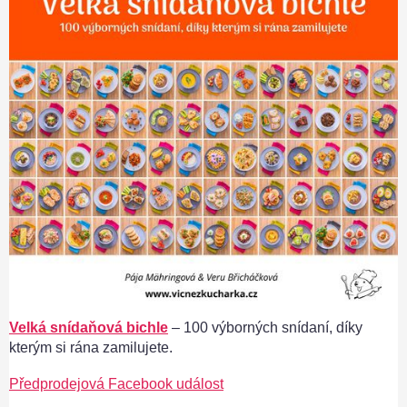
Velká snídaňová bichle
– 100 výborných snídaní, díky
kterým si rána zamilujete.
Předprodejová Facebook událost