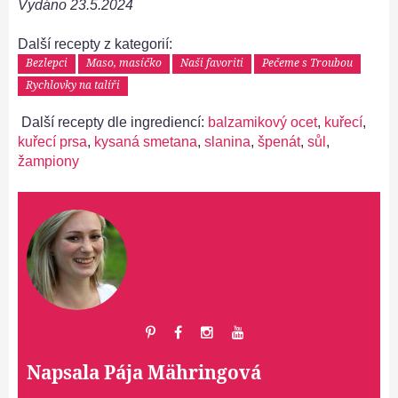
Vydáno
23.5.2024
Další recepty z kategorií:
Bezlepci
Maso, masíčko
Naši favoriti
Pečeme s Troubou
Rychlovky na talíři
Další recepty dle ingrediencí:
balzamikový ocet
,
kuřecí
,
kuřecí prsa
,
kysaná smetana
,
slanina
,
špenát
,
sůl
,
žampiony
Napsala
Pája Mähringová