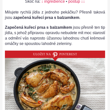
Skoč na:
↓ ingredience
•
postup ↓↓
Milujete rychlá jídla z jednoho pekáčku? Přesně taková
jsou
zapečená kuřecí prsa s balzamikem
.
Zapečená kuřecí prsa s balzamikem
jsou přesně ten tip
jídla, s jehož přípravou opravdu nebudete mít moc starostí
a odmění vás naprosto úžasnou lahodnou chutí krémové
omáčky se spoustou lahodné zeleniny.
ULOŽIT NA
PINTEREST