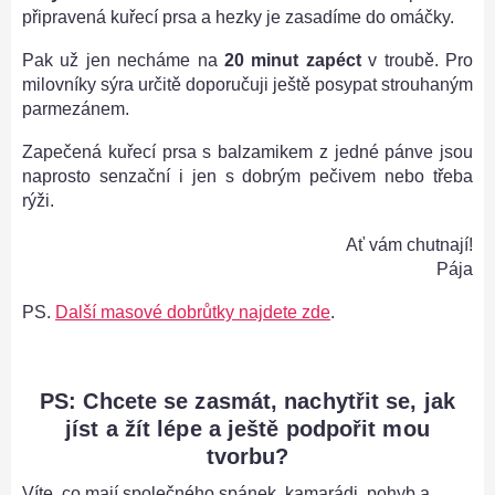
připravená kuřecí prsa a hezky je zasadíme do omáčky.
Pak už jen necháme na
20 minut zapéct
v troubě. Pro
milovníky sýra určitě doporučuji ještě posypat strouhaným
parmezánem.
Zapečená kuřecí prsa s balzamikem z jedné pánve jsou
naprosto senzační i jen s dobrým pečivem nebo třeba
rýži.
Ať vám chutnají!
Pája
PS.
Další masové dobrůtky najdete zde
.
PS: Chcete se zasmát, nachytřit se, jak
jíst a žít lépe a ještě podpořit mou
tvorbu?
Víte, co mají společného spánek, kamarádi, pohyb a