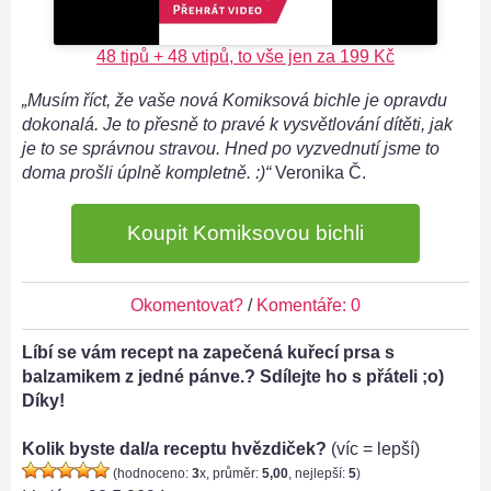
48 tipů + 48 vtipů, to vše jen za 199 Kč
„Musím říct, že vaše nová Komiksová bichle je opravdu
dokonalá. Je to přesně to pravé k vysvětlování dítěti, jak
je to se správnou stravou. Hned po vyzvednutí jsme to
doma prošli úplně kompletně. :)“
Veronika Č.
Koupit Komiksovou bichli
Okomentovat?
/
Komentáře: 0
Líbí se vám recept na zapečená kuřecí prsa s
balzamikem z jedné pánve.? Sdílejte ho s přáteli ;o)
Díky!
Kolik byste dal/a receptu hvězdiček?
(víc = lepší)
(hodnoceno:
3
x, průměr:
5,00
, nejlepší:
5
)