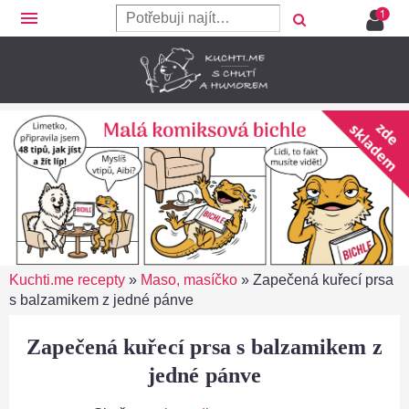
menu
Kuchti.me recepty
»
Maso, masíčko
»
Zapečená kuřecí prsa
s balzamikem z jedné pánve
Zapečená kuřecí prsa s balzamikem z
jedné pánve