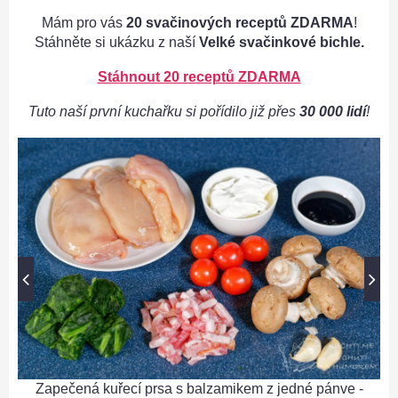
Mám pro vás
20 svačinových receptů ZDARMA
!
Stáhněte si ukázku z naší
Velké svačinkové bichle.
Stáhnout 20 receptů ZDARMA
Tuto naší první kuchařku si pořídilo již přes
30 000 lidí
!
Zapečená kuřecí prsa s balzamikem z jedné pánve -
Za