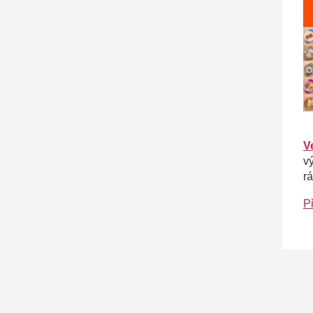
V
v
r
P