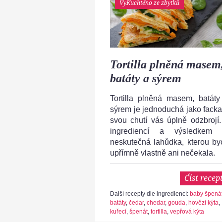
VyKuchtěno ze zbytků
Tortilla plněná masem
batáty a sýrem
Tortilla plněná masem, batáty
sýrem je jednoduchá jako facka
svou chutí vás úplně odzbrojí.
ingrediencí a výsledkem 
neskutečná lahůdka, kterou by
upřímně vlastně ani nečekala.
Číst recep
Další recepty dle ingrediencí:
baby špená
batáty
,
čedar
,
chedar
,
gouda
,
hovězí kýta
,
kuřecí
,
špenát
,
tortilla
,
vepřová kýta