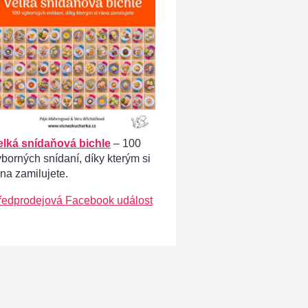
elká snídaňová bichle
– 100
ýborných snídaní, díky kterým si
ána zamilujete.
ředprodejová Facebook událost