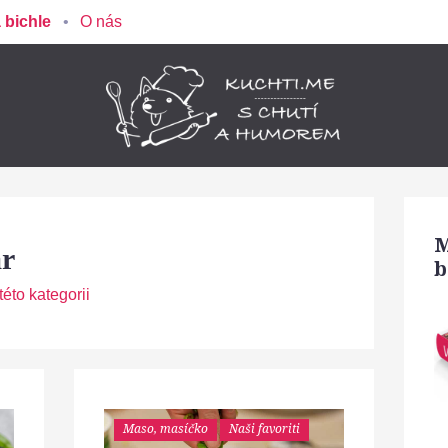
 bichle
O nás
M
ar
b
éto kategorii
Maso, masíčko
Naši favoriti