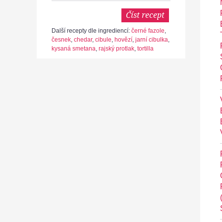
Číst recept
Další recepty dle ingrediencí:
černé fazole
,
česnek
,
chedar
,
cibule
,
hovězí
,
jarní cibulka
,
kysaná smetana
,
rajský protlak
,
tortilla