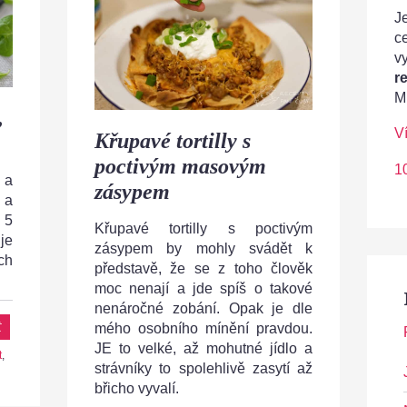
Je
c
v
r
M
,
V
Křupavé tortilly s
poctivým masovým
1
 a
zásypem
 a
 5
Křupavé tortilly s poctivým
je
zásypem by mohly svádět k
ch
představě, že se z toho člověk
moc nenají a jde spíš o takové
nenáročné zobání. Opak je dle
t
mého osobního mínění pravdou.
JE to velké, až mohutné jídlo a
t
,
strávníky to spolehlivě zasytí až
břicho vyvalí.