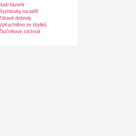
Naši favoriti
Rychlovky na talíři
Zdravé dobroty
VyKuchtěno ze zbytků
Žlučníkový záchvat