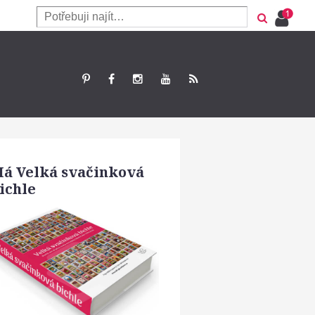
á Velká svačinková
ichle