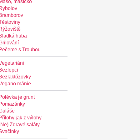
Maso, masíčko
Rybolov
Bramborov
Těstoviny
Rýžoviště
Sladká huba
Grilování
Pečeme s Troubou
Vegetariáni
Bezlepci
Bezlaktózovky
Vegano mánie
Polévka je grunt
Pomazánky
Guláše
Přílohy jak z výlohy
(Ne) Zdravé saláty
Svačinky