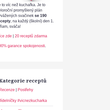
 to víc než kuchařka. Je to
eloroční promyšlený plán
yvážených svačinek
se 190
ecepty
, na každý (školní) den 1.
ňam, sváča!
íce zde
|
20 receptů zdarma
00% garance spokojenosti
.
Kategorie receptů
Recenze
|
Postřehy
Jídelníčky #vicnezkucharka