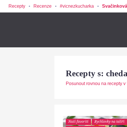
Recepty
Recenze
#vicnezkucharka
Svačinková
Recepty s: ched
Posunout rovnou na recepty v t
Naši favoriti
Rychlovky na talíři