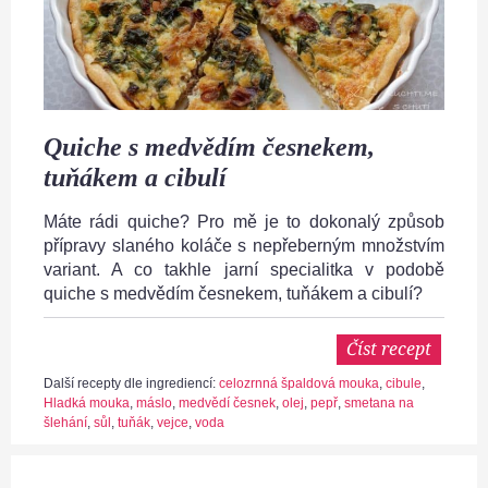
Quiche s medvědím česnekem,
tuňákem a cibulí
Máte rádi quiche? Pro mě je to dokonalý způsob
přípravy slaného koláče s nepřeberným množstvím
variant. A co takhle jarní specialitka v podobě
quiche s medvědím česnekem, tuňákem a cibulí?
Číst recept
Další recepty dle ingrediencí:
celozrnná špaldová mouka
,
cibule
,
Hladká mouka
,
máslo
,
medvědí česnek
,
olej
,
pepř
,
smetana na
šlehání
,
sůl
,
tuňák
,
vejce
,
voda