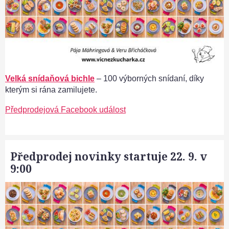
Velká snídaňová bichle
– 100 výborných snídaní, díky
kterým si rána zamilujete.
Předprodejová Facebook událost
Předprodej novinky startuje 22. 9. v
9:00