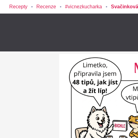
Recepty
Recenze
#vicnezkucharka
Svačinková