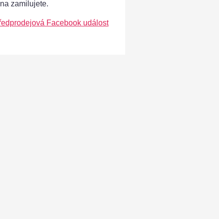
ána zamilujete.
ředprodejová Facebook událost