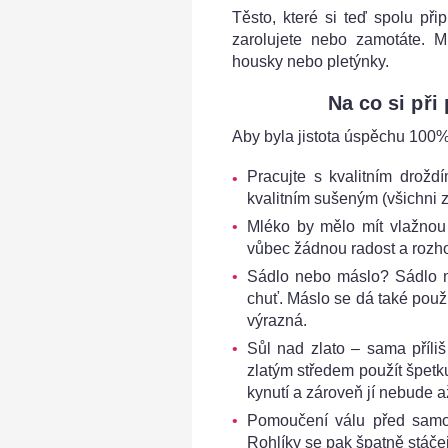
Těsto, které si teď spolu přip
zarolujete nebo zamotáte. M
housky nebo pletýnky.
Na co si při
Aby byla jistota úspěchu 100%,
Pracujte s kvalitním drož
kvalitním sušeným (všichni 
Mléko by mělo mít vlažnou
vůbec žádnou radost a rozh
Sádlo nebo máslo? Sádlo má
chuť. Máslo se dá také použ
výrazná.
Sůl nad zlato – sama příli
zlatým středem použít špetk
kynutí a zároveň jí nebude 
Pomoučení válu před samot
Rohlíky se pak špatně stáče