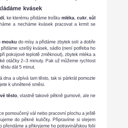
kládáme kvásek
dí
, ke kterému přidáme trošku
mléka
,
cukr
,
sůl
cháme a necháme kvásek pracovat a krmit se
u mouku
do mísy a přidáme zbytek soli a dobře
přidáme vzešlý kvásek, sádlo (není potřeba ho
i při pokojové teplotě změknout), zbytek mléka a
zké otáčky 2–3 minuty. Pak už můžeme rychlost
 těstu dát 5 minut.
 dna a ulpívá tam těsto, tak si párkrát pomozte
ujete k uhnětené směsi.
vé těsto
, vlastně takové pěkně gumové, ale ne
ce pomoučený vál nebo pracovní plochu a ještě
ujeme do pěkné kuličky. Připravíme si olejem
o přendáme a přikryjeme ho potravinářskou folii