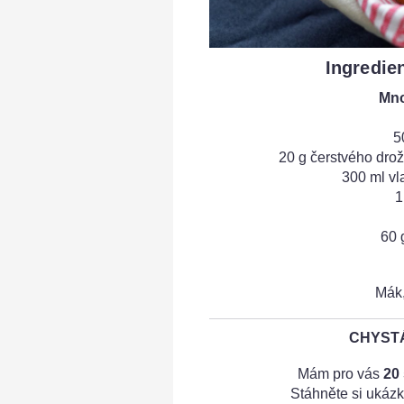
Ingredie
Mno
5
20 g čerstvého drož
300 ml v
1
60 
Mák,
CHYSTÁ
Mám pro vás
20
Stáhněte si ukázk