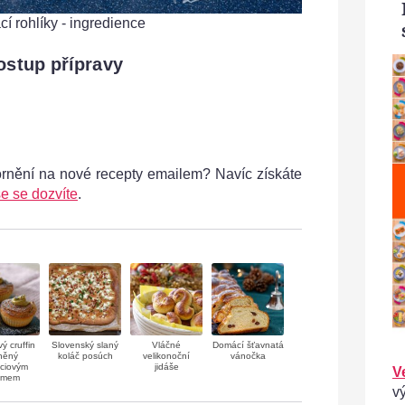
í rohlíky - ingredience
ostup přípravy
ornění na nové recepty emailem? Navíc získáte
e se dozvíte
.
ý cruffin
Slovenský slaný
Vláčné
Domácí šťavnatá
něný
koláč posúch
velikonoční
vánočka
áciovým
jidáše
V
émem
v