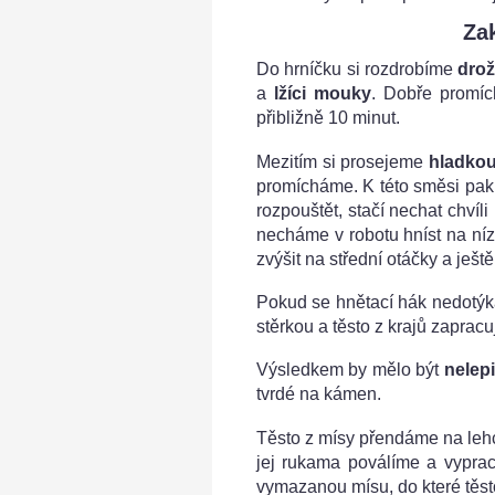
Za
Do hrníčku si rozdrobíme
drož
a
lžíci mouky
. Dobře promí
přibližně 10 minut.
Mezitím si prosejeme
hladko
promícháme. K této směsi pak 
rozpouštět, stačí nechat chvíl
necháme v robotu hníst na ní
zvýšit na střední otáčky a ještě
Pokud se hnětací hák nedotýká
stěrkou a těsto z krajů zaprac
Výsledkem by mělo být
nelepi
tvrdé na kámen.
Těsto z mísy přendáme na leh
jej rukama poválíme a vyprac
vymazanou mísu, do které těst