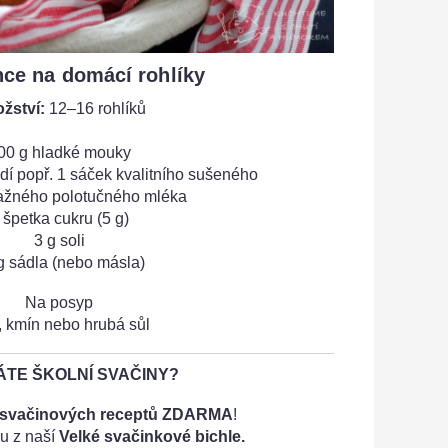
nce na domácí rohlíky
žství:
12–16 rohlíků
00 g hladké mouky
dí popř. 1 sáček kvalitního sušeného
lažného polotučného mléka
 špetka cukru (5 g)
3 g soli
g sádla (nebo másla)
Na posyp
 kmín nebo hrubá sůl
TE ŠKOLNÍ SVAČINY?
 svačinových receptů ZDARMA
!
u z naší
Velké svačinkové bichle.