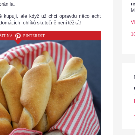
r
bránila.
M
é kupuji, ale když už chci opravdu něco echt
V
 domácích rohlíků skutečně není těžká!
1
ŽIT NA
PINTEREST