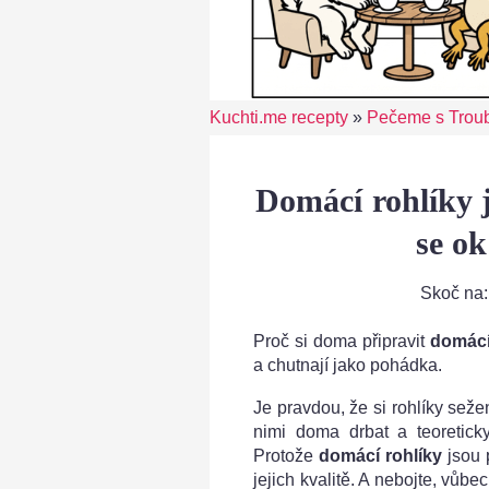
Kuchti.me recepty
»
Pečeme s Trou
Domácí rohlíky 
se ok
Skoč na
Proč si doma připravit
domácí
a chutnají jako pohádka.
Je pravdou, že si rohlíky sež
nimi doma drbat a teoretick
Protože
domácí rohlíky
jsou 
jejich kvalitě. A nebojte, vůbe