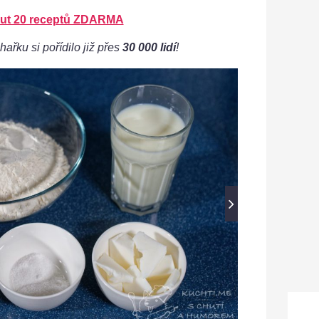
ut 20 receptů ZDARMA
hařku si pořídilo již přes
30 000 lidí
!