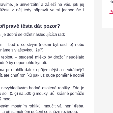
r
ravíme, je univerzální a záleží na vás, jak jej
ůžete z něj tedy připravit velmi jednoduše i
P
 přípravě těsta dát pozor?
 je dobré se držet následujících rad:
dím – buď s čerstvým (nesmí být oschlé) nebo
známe s vlaštovkou, že?).
 teplotu – studené mléko by droždí neudělalo
odně by nepomohlo kynutí.
 pro rohlík daleko příjemnější a neutrálnější
ít, ale chuť rohlíků pak už bude poměrně hodně
š nevyhledávám hodně osolené rohlíky. Zde je
u soli (5 g) na 500 g mouky. Sůl krásně pomůže
až moc.
ným motáním rohlíků: moučit vál není třeba.
jí a při samotném pečení se snáze rozjedou.