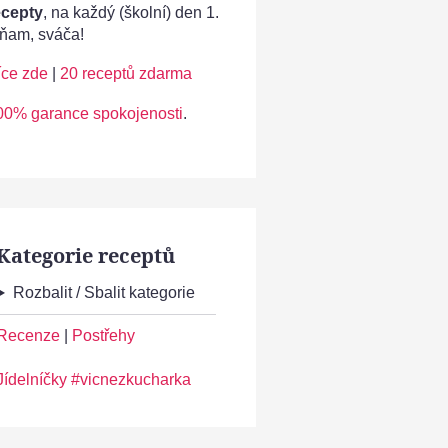
ecepty
, na každý (školní) den 1.
ňam, sváča!
íce zde
|
20 receptů zdarma
00% garance spokojenosti
.
Kategorie receptů
Rozbalit / Sbalit kategorie
Recenze
|
Postřehy
Jídelníčky #vicnezkucharka