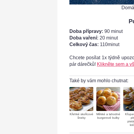
Domác
P
Doba přípravy:
90 minut
Doba vaření:
20 minut
Celkový čas:
110minut
Chcete posílat 1x týdně upoz
ahodné rohlíčky
pár dárečků!
Klikněte sem a vš
Také by vám mohlo chutnat:
Křehké skořicové
Měkké a lahodné
Křupav
šneky
burgerové bulky
pl
pist
kr