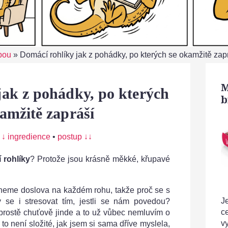
bou
»
Domácí rohlíky jak z pohádky, po kterých se okamžitě zap
M
jak z pohádky, po kterých
b
amžitě zapráší
:
↓ ingredience
•
postup ↓↓
 rohlíky
? Protože jsou krásně měkké, křupavé
eneme doslova na každém rohu, takže proč se s
Je
y se i stresovat tím, jestli se nám povedou?
c
prostě chuťově jinde a to už vůbec nemluvím o
v
c to není složité, jak jsem si sama dříve myslela,