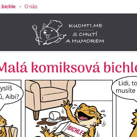
 bichle
O nás