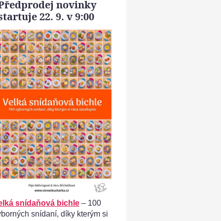
Předprodej novinky
Domácí rohlíky - založíme si kvásek
startuje 22. 9. v 9:00
elká snídaňová bichle
– 100
ýborných snídaní, díky kterým si