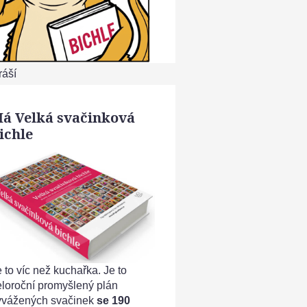
ráší
á Velká svačinková
ichle
 to víc než kuchařka. Je to
eloroční promyšlený plán
yvážených svačinek
se 190