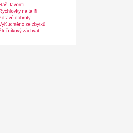
Naši favoriti
Rychlovky na talíři
Zdravé dobroty
VyKuchtěno ze zbytků
Žlučníkový záchvat