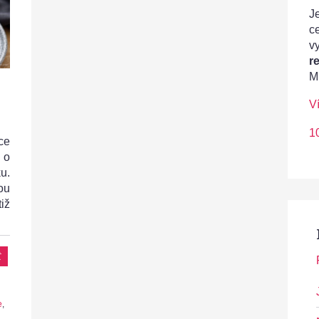
Je
c
v
r
M
V
1
ce
 o
u.
ou
iž
t
e
,