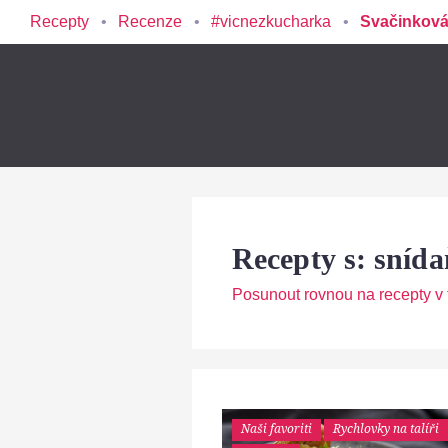
Recepty
Recenze
#vicnezkucharka
Svačinková
Recepty s: sníd
Posunout rovnou na recepty v t
Naši favoriti
Rychlovky na talíři