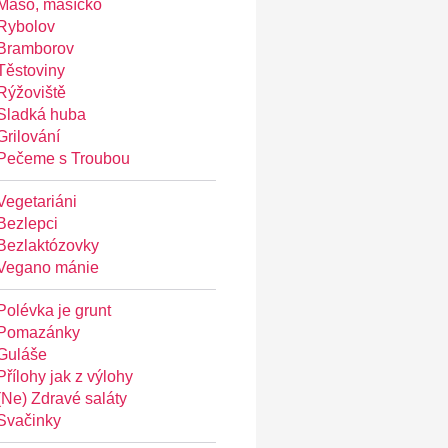
Maso, masíčko
Rybolov
Bramborov
Těstoviny
Rýžoviště
Sladká huba
Grilování
Pečeme s Troubou
Vegetariáni
Bezlepci
Bezlaktózovky
Vegano mánie
Polévka je grunt
Pomazánky
Guláše
Přílohy jak z výlohy
(Ne) Zdravé saláty
Svačinky