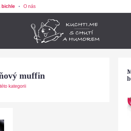
 bichle
O nás
M
aňový muffin
b
éto kategorii