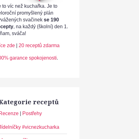
 to víc než kuchařka. Je to
eloroční promyšlený plán
yvážených svačinek
se 190
ecepty
, na každý (školní) den 1.
ňam, sváča!
íce zde
|
20 receptů zdarma
00% garance spokojenosti
.
Kategorie receptů
Recenze
|
Postřehy
Jídelníčky #vicnezkucharka