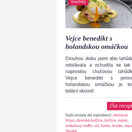
Svačinky
Vejce benedikt s
holandskou omáčkou
Dlouhou dobu jsem této lahůd
odolávala a ochudila se tak
naprostou chuťovou lahůdk
Vejce benedikt s jemn
holandskou omáčkou je tot
totální skvost!
Číst recep
Další recepty dle ingrediencí:
citronová
šťáva
,
dijonská hořčice
,
hořčice
,
máslo
,
snídaňový muffin
,
sůl
,
šunka
,
toustis
,
vejc
žloutek