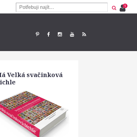
á Velká svačinková
ichle