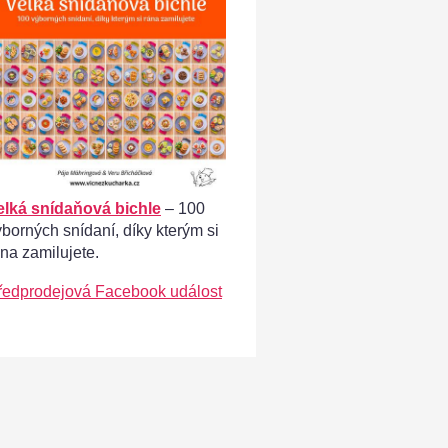
elká snídaňová bichle
– 100
ýborných snídaní, díky kterým si
ána zamilujete.
ředprodejová Facebook událost