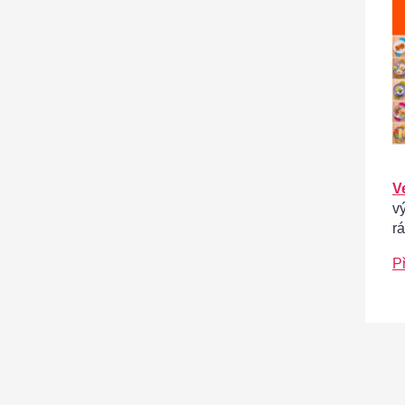
V
v
r
P