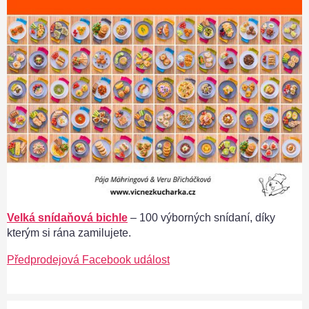
Velká snídaňová bichle
– 100 výborných snídaní, díky
kterým si rána zamilujete.
Předprodejová Facebook událost