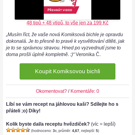
48 tipů + 48 vtipů, to vše jen za 199 Kč
„Musím říct, že vaše nová Komiksová bichle je opravdu
dokonalá. Je to přesně to pravé k vysvětlování dítěti, jak
je to se správnou stravou. Hned po vyzvednutí jsme to
doma prošli úplně kompletně. :)“
Veronika Č.
Koupit Komiksovou bichli
Okomentovat?
/
Komentáře: 0
Líbí se vám recept na jáhlovou kaši? Sdílejte ho s
přáteli ;o) Díky!
Kolik byste dal/a receptu hvězdiček?
(víc = lepší)
(hodnoceno:
3
x, průměr:
4,67
, nejlepší:
5
)