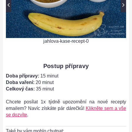
jahlova-kase-recept-0
Postup přípravy
Doba přípravy:
15 minut
Doba vaření:
20 minut
Celkový čas:
35 minut
Chcete posílat 1x týdně upozornění na nové recepty
emailem? Navíc získáte pár dárečků!
Klikněte sem a vše
se dozvíte
.
Také by vám mohlo chutnat: