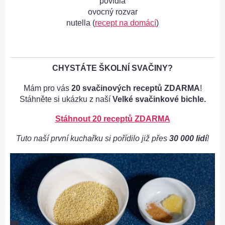
povidla
ovocný rozvar
nutella (
recept na domácí
)
CHYSTÁTE ŠKOLNÍ SVAČINY?
Mám pro vás
20 svačinových receptů ZDARMA
!
Stáhněte si ukázku z naší
Velké svačinkové bichle.
Stáhnout 20 receptů ZDARMA
Tuto naší první kuchařku si pořídilo již přes
30 000 lidí
!