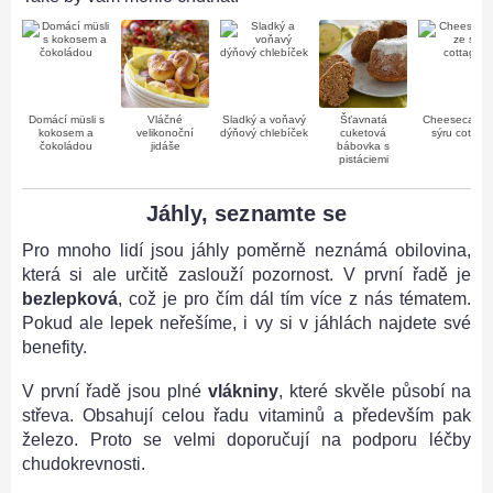
Domácí müsli s
Vláčné
Sladký a voňavý
Šťavnatá
Cheesecake 
kokosem a
velikonoční
dýňový chlebíček
cuketová
sýru cottag
čokoládou
jidáše
bábovka s
pistáciemi
Jáhly, seznamte se
Pro mnoho lidí jsou jáhly poměrně neznámá obilovina,
která si ale určitě zaslouží pozornost. V první řadě je
bezlepková
, což je pro čím dál tím více z nás tématem.
Pokud ale lepek neřešíme, i vy si v jáhlách najdete své
benefity.
V první řadě jsou plné
vlákniny
, které skvěle působí na
střeva. Obsahují celou řadu vitaminů a především pak
železo. Proto se velmi doporučují na podporu léčby
chudokrevnosti.