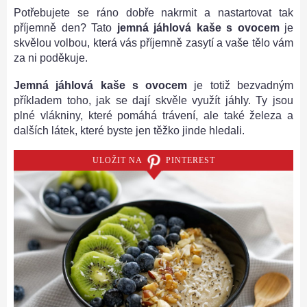
Potřebujete se ráno dobře nakrmit a nastartovat tak
příjemně den? Tato
jemná jáhlová kaše s ovocem
je
skvělou volbou, která vás příjemně zasytí a vaše tělo vám
za ni poděkuje.
Jemná jáhlová kaše s ovocem
je totiž bezvadným
příkladem toho, jak se dají skvěle využít jáhly. Ty jsou
plné vlákniny, které pomáhá trávení, ale také železa a
dalších látek, které byste jen těžko jinde hledali.
ULOŽIT NA
PINTEREST