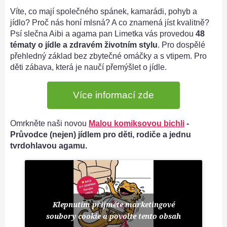
Víte, co mají společného spánek, kamarádi, pohyb a
jídlo? Proč nás honí mlsná? A co znamená jíst kvalitně?
Psí slečna Aibi a agama pan Limetka vás provedou
48
tématy o jídle a zdravém životním stylu
. Pro dospělé
přehledný základ bez zbytečné omáčky a s vtipem. Pro
děti zábava, která je naučí přemýšlet o jídle.
Více informací zde
Omrkněte naši novou
Malou komiksovou bichli
-
Průvodce (nejen) jídlem pro děti, rodiče a jednu
tvrdohlavou agamu.
Klepnutím přijměte marketingové
soubory cookie a povolte tento obsah