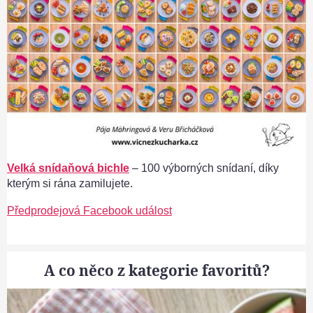
Velká snídaňová bichle
– 100 výborných snídaní, díky
kterým si rána zamilujete.
Předprodejová Facebook událost
A co něco z kategorie favoritů?