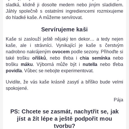
sladká, klidně ji dosolte medem nebo jiným sladidlem.
Jáhly společně s ostatními ingrediencemi rozmixujeme
do hladké kaše. A můžeme servírovat.
Servírujeme kaši
Kaše si zaslouží ještě nějaký ten dekor… a tedy nejen
kaše, ale i strávníci. Vynikající je kaše s čerstvým
nadrobno nakrájeným
ovocem
podle sezony. Přihoďte si
také trošku
oříšků
, nebo třeba i
chia semínka
nebo
trošku
máku
. Výborná může být i
nutella
nebo třeba
povidla
. Vůbec se nebojte experimentovat.
Uvidíte, že vás kaše krásně zasytí a bříško bude velmi
spokojené.
Pája
PS: Chcete se zasmát, nachytřit se, jak
jíst a žít lépe a ještě podpořit mou
tvorbu?