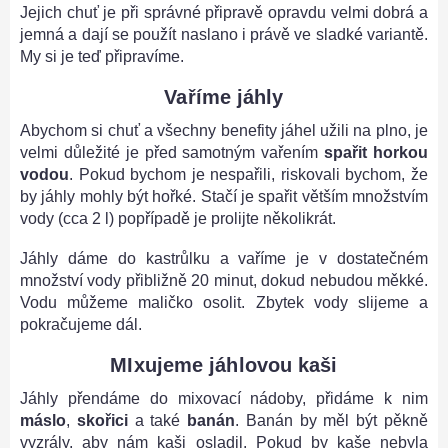
Jejich chuť je při správné připravě opravdu velmi dobrá a
jemná a dají se použít naslano i právě ve sladké variantě.
My si je teď připravíme.
Vaříme jáhly
Abychom si chuť a všechny benefity jáhel užili na plno, je
velmi důležité je před samotným vařením
spařit horkou
vodou
. Pokud bychom je nespařili, riskovali bychom, že
by jáhly mohly být hořké. Stačí je spařit větším množstvím
vody (cca 2 l) popřípadě je prolijte několikrát.
Jáhly dáme do kastrůlku a vaříme je v dostatečném
množství vody přibližně 20 minut, dokud nebudou měkké.
Vodu můžeme maličko osolit. Zbytek vody slijeme a
pokračujeme dál.
MIxujeme jáhlovou kaši
Jáhly přendáme do mixovací nádoby, přidáme k nim
máslo
,
skořici
a také
banán
. Banán by měl být pěkně
vyzrály, aby nám kaši osladil. Pokud by kaše nebyla