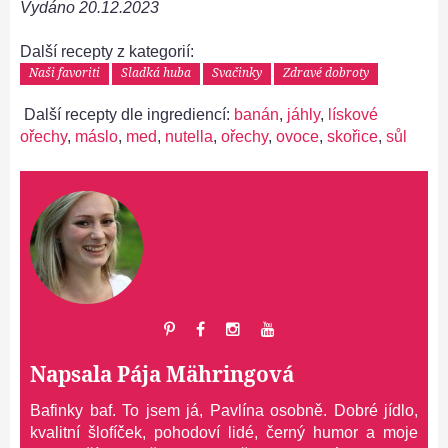
Vydáno
20.12.2023
Další recepty z kategorií:
Naši favoriti
Sladká huba
Svačinky
Zdravé dobroty
Další recepty dle ingrediencí:
banán
,
jáhly
,
lískové
ořechy
,
máslo
,
med
,
nutella
,
ořechy
,
ovoce
,
skořice
,
sůl
Napsala
Pája Mähringová
Bafinky baf. To jsem já, Pavlína osobně. Dobré jídlo,
kvalitní šlofíček, pohodoví lidé, černý humor a moje