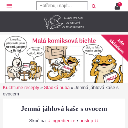
menu
Kuchti.me recepty
»
Sladká huba
»
Jemná jáhlová kaše s
ovocem
Jemná jáhlová kaše s ovocem
Skoč na:
↓ ingredience
•
postup ↓↓