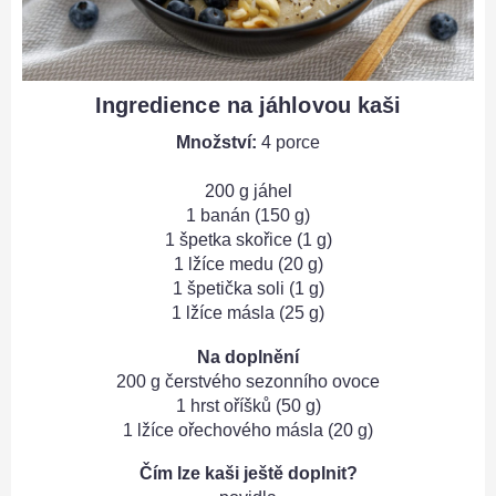
Ingredience na jáhlovou kaši
Množství:
4 porce
200 g jáhel
1 banán (150 g)
1 špetka skořice (1 g)
1 lžíce medu (20 g)
1 špetička soli (1 g)
1 lžíce másla (25 g)
Na doplnění
200 g čerstvého sezonního ovoce
1 hrst oříšků (50 g)
1 lžíce ořechového másla (20 g)
Čím lze kaši ještě doplnit?