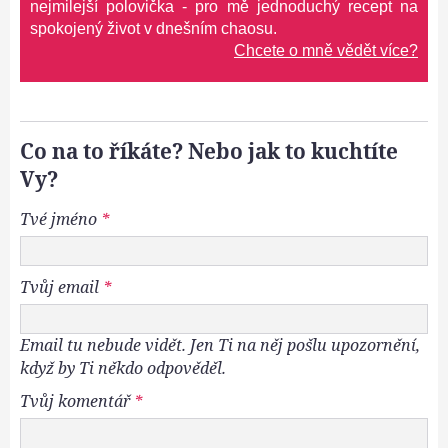
nejmilejší polovička - pro mě jednoduchý recept na
spokojený život v dnešním chaosu.
Chcete o mně vědět více?
Co na to říkáte? Nebo jak to kuchtíte
Vy?
Tvé jméno
*
Tvůj email
*
Email tu nebude vidět. Jen Ti na něj pošlu upozornění,
když by Ti někdo odpověděl.
Tvůj komentář
*