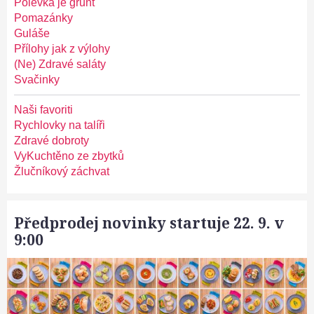
Polévka je grunt
Pomazánky
Guláše
Přílohy jak z výlohy
(Ne) Zdravé saláty
Svačinky
Naši favoriti
Rychlovky na talíři
Zdravé dobroty
VyKuchtěno ze zbytků
Žlučníkový záchvat
Předprodej novinky startuje 22. 9. v
9:00