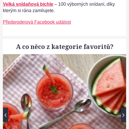
Velká snídaňová bichle
– 100 výborných snídaní, díky
kterým si rána zamilujete.
Předprodejová Facebook událost
A co něco z kategorie favoritů?