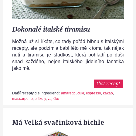
Dokonalé italské tiramisu
Možná už si říkáte, co tady pořád blbnu s italskými
recepty, ale podzim a babí léto mě k tomu tak nějak
nutí a tiramisu je sladkost, která pohladí po duši
snad každého, nejen italského jídelního fanatika
jako mě.
Číst recept
Další recepty dle ingrediencí:
amaretto
,
cukr
,
espresso
,
kakao
,
mascarpone
,
piškoty
,
vajíčko
Má Velká svačinková bichle