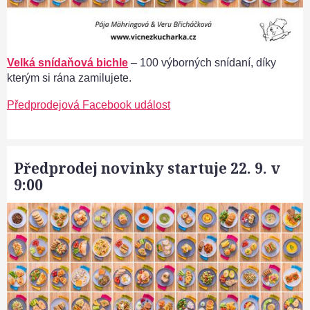
Velká snídaňová bichle
– 100 výborných snídaní, díky
kterým si rána zamilujete.
Předprodejová Facebook událost
Předprodej novinky startuje 22. 9. v
9:00