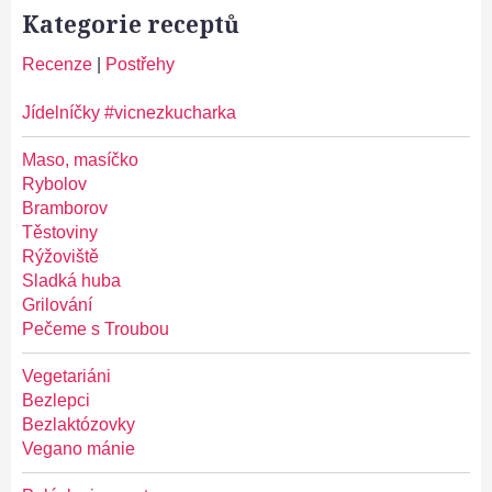
Kategorie receptů
Recenze
|
Postřehy
Jídelníčky #vicnezkucharka
Maso, masíčko
Rybolov
Bramborov
Těstoviny
Rýžoviště
Sladká huba
Grilování
Pečeme s Troubou
Vegetariáni
Bezlepci
Bezlaktózovky
Vegano mánie