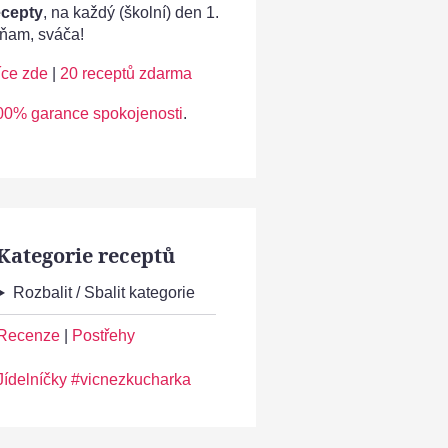
ecepty
, na každý (školní) den 1.
ňam, sváča!
íce zde
|
20 receptů zdarma
00% garance spokojenosti
.
Kategorie receptů
Rozbalit / Sbalit kategorie
Recenze
|
Postřehy
Jídelníčky #vicnezkucharka