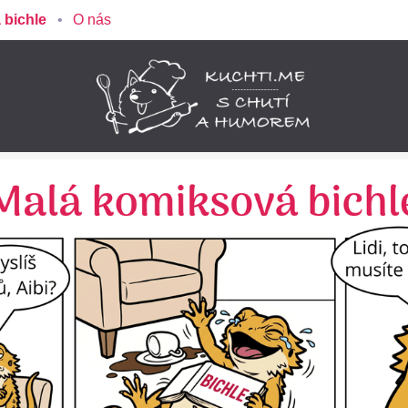
 bichle
O nás