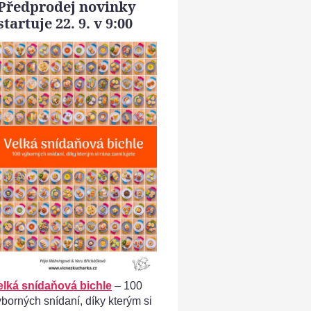
Předprodej novinky
startuje 22. 9. v 9:00
vosí hnízda - smícháme cukr moučku, ořechy a bílky do
kompaktního těsta
elká snídaňová bichle
– 100
ýborných snídaní, díky kterým si