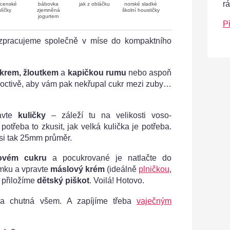
r
ícenské
bábovka
jak z obláčku
norské sladké
líčky
zjemněná
školní houstičky
jogurtem
P
pracujeme společně v míse do kompaktního
ukrem, žloutkem
a
kapičkou rumu
nebo aspoň
octivě, aby vám pak nekřupal cukr mezi zuby…
avte
kuličky
– záleží tu na velikosti voso-
potřeba to zkusit, jak velká kulička je potřeba.
si tak 25mm průměr.
vém cukru
a pocukrované je natlačte do
amku a vpravte
máslový krém
(ideálně
plničkou
,
a přiložíme
dětský piškot
. Voilá! Hotovo.
é a chutná všem. A zapíjíme třeba
vaječným