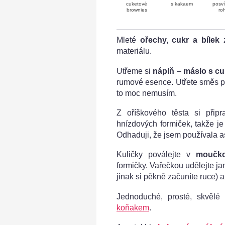
cuketové
s kakaem
posv
brownies
roh
Mleté
ořechy, cukr a bílek
z
materiálu.
Utřeme si
náplň
–
máslo s c
rumové esence. Utřete směs p
to moc nemusím.
Z oříškového těsta si připr
hnízdových formiček, takže je 
Odhaduji, že jsem používala a
Kuličky poválejte v
moučko
formičky. Vařečkou udělejte j
jinak si pěkně začuníte ruce) 
Jednoduché, prosté, skvěl
koňakem
.