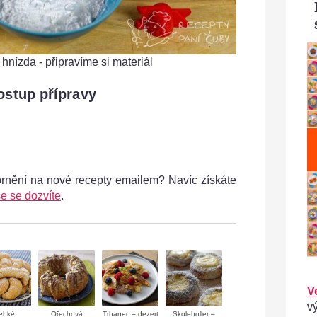
hnízda - připravíme si materiál
Oříšková 
ostup přípravy
ornění na nové recepty emailem? Navíc získáte
e se dozvíte
.
V
v
ehké
Ořechová
Trhanec – dezert
Skoleboller –