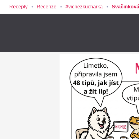
Recepty
Recenze
#vicnezkucharka
Svačinková