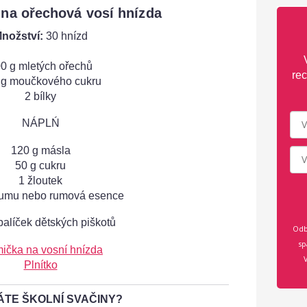
 na ořechová vosí hnízda
nožství:
30 hnízd
0 g mletých ořechů
rec
 g moučkového cukru
2 bílky
NÁPLŃ
120 g másla
50 g cukru
1 žloutek
 rumu nebo rumová esence
balíček dětských piškotů
Odb
sp
ička na vosní hnízda
Plnítko
TE ŠKOLNÍ SVAČINY?