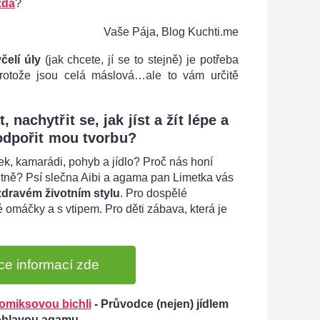
zda
?
Vaše Pája, Blog Kuchti.me
čelí úly
(jak chcete, jí se to stejně) je potřeba
protože jsou celá máslová…ale to vám určitě
nachytřit se, jak jíst a žít lépe a
odpořit mou tvorbu?
ek, kamarádi, pohyb a jídlo? Proč nás honí
itně? Psí slečna Aibi a agama pan Limetka vás
 zdravém životním stylu
. Pro dospělé
 omáčky a s vtipem. Pro děti zábava, která je
ce informací zde
omiksovou bichli
- Průvodce (nejen) jídlem
dohlavou agamu.