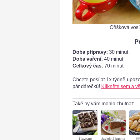
Oříšková vosí 
P
Doba přípravy:
30 minut
Doba vaření:
40 minut
Celkový čas:
70 minut
Chcete posílat 1x týdně upoz
noční miláčkové
pár dárečků!
Klikněte sem a vš
Také by vám mohlo chutnat:
Šťavnaté
Jablečná buchta
Kř