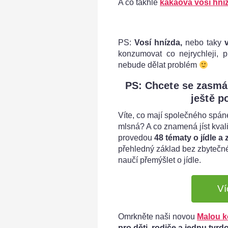
A co takhle
kakaová vosí hní
PS:
Vosí hnízda,
nebo taky
v
konzumovat co nejrychleji, 
nebude dělat problém
PS: Chcete se zasmát, 
ještě p
Víte, co mají společného spán
mlsná? A co znamená jíst kval
provedou
48 tématy o jídle a
přehledný základ bez zbytečné
naučí přemýšlet o jídle.
Ví
Omrkněte naši novou
Malou k
pro děti, rodiče a jednu tvr