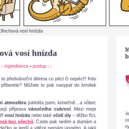
Ořechová vosí hnízda
M
ová vosí hnízda
b
:
↓ ingredience
•
postup ↓↓
 to předvánoční dilema co péct či nepéct? Kdo
 přiberete? Můžete to pak nasypat do krmítek
í atmosféra
(uklidila jsem, konečně…a vůbec
pojí příprava
vánočního cukroví
. Mezi moje
Je
ří
vosí hnízda
nebo také
včelí úly
– těžko říct,
c
ová bez ořechů
. Často pak sedím a dumám a
v
ízdečko je lepší a vítěze nemám jasného. A jaký