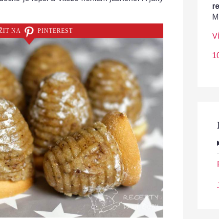
r
M
ŽIT NA
PINTEREST
V
1