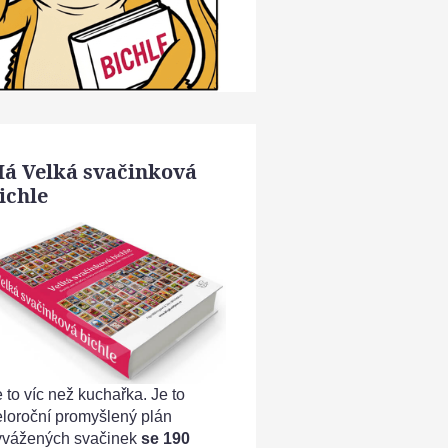
á Velká svačinková
ichle
 to víc než kuchařka. Je to
eloroční promyšlený plán
yvážených svačinek
se 190