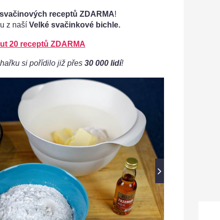
 svačinových receptů ZDARMA
!
u z naší
Velké svačinkové bichle.
ut 20 receptů ZDARMA
hařku si pořídilo již přes
30 000 lidí
!