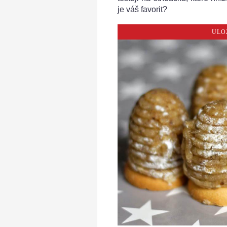
je váš favorit?
ULO