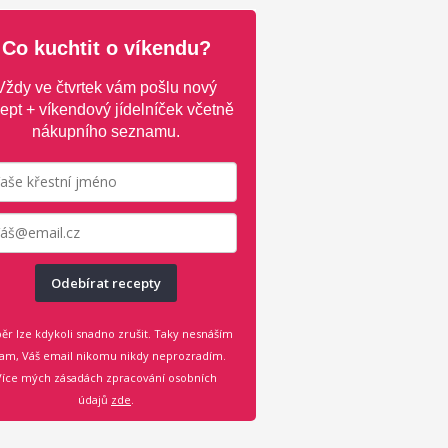
Co kuchtit o víkendu?
Vždy ve čtvrtek vám pošlu nový
ept + víkendový jídelníček včetně
nákupního seznamu.
Odebírat recepty
ěr lze kdykoli snadno zrušit. Taky nesnáším
am, Váš email nikomu nikdy neprozradím.
Více mých zásadách zpracování osobních
údajů
zde
.