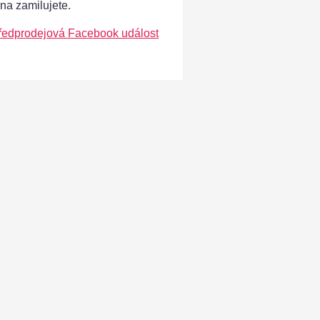
ána zamilujete.
ředprodejová Facebook událost