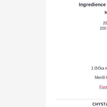
Ingredience
M
20
200
1 lžička
Menší 
Form
CHYSTÁ