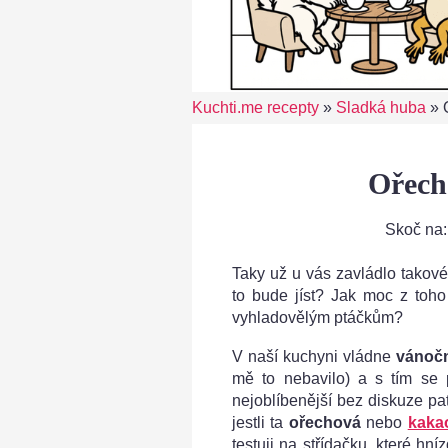
Kuchti.me recepty
»
Sladká huba
»
Ořech
Skoč na
Taky už u vás zavládlo takové
to bude jíst? Jak moc z toho
vyhladovělým ptáčkům?
V naší kuchyni vládne
vánočn
mě to nebavilo) a s tím se 
nejoblíbenější bez diskuze pat
jestli ta
ořechová
nebo
kaka
testuji na střídačku, které hn