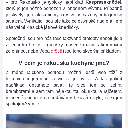
– pro Rakousko je typický například
Kaspressknödel
,
který je jen něžně pohozen v lahodném vývaru. Případně
je skvělý i jen tak samotný, čerstvě usmažený třeba jen se
salátem. Vynikající jsou ale také celestýnské nudle a i pro
nás velmi klasické játrové knedlíčky.
Společné jsou pro nás také takzvané eintopfy neboli jídla
z jednoho hrnce – gulášky, dušené maso s kořenovou
zeleninou, nebo třeba
gröstl
jsou toho skvělým příkladem.
V čem je rakouská kuchyně jiná?
Z mého laického pohledu možná ještě více těží z
lokálních ingrediencí a víc si je hýčká. A tak pokud
například dostanete salát, je sice jen se zelím,
bramborami a sem tam nějakou tou okurkou a rajčetem,
nicméně dochucen a podáván v takovém stylu, že si jen
spokojeně vrníte.