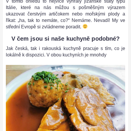
V tomto ohledu to nejvíce vyhrály jižanské státy typu
Itálie, které na nás můžou s pošměšným výrazem
ukazovat čerstvým artičokem nebo mořskými plody a
říkat: „ha, tak to nemáte, co?“ Nemáme. Nevadí! My ve
střední Evropě si zvládneme poradit.
V čem jsou si naše kuchyně podobné?
Jak česká, tak i rakouská kuchyně pracuje s tím, co je
lokálně k dispozici. V obou kuchyních je mnohdy