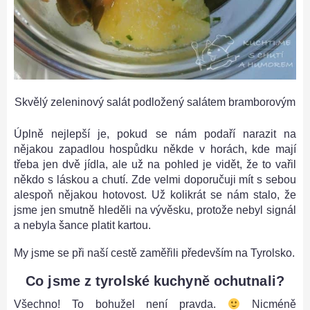
Skvělý zeleninový salát podložený salátem bramborovým
Úplně nejlepší je, pokud se nám podaří narazit na
nějakou zapadlou hospůdku někde v horách, kde mají
třeba jen dvě jídla, ale už na pohled je vidět, že to vařil
někdo s láskou a chutí. Zde velmi doporučuji mít s sebou
alespoň nějakou hotovost. Už kolikrát se nám stalo, že
jsme jen smutně hleděli na vývěsku, protože nebyl signál
a nebyla šance platit kartou.
My jsme se při naší cestě zaměřili především na Tyrolsko.
Co jsme z tyrolské kuchyně ochutnali?
Všechno! To bohužel není pravda.
Nicméně