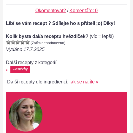
Okomentovat?
/
Komentáře: 0
Líbí se vám recept ? Sdílejte ho s přáteli ;o) Díky!
Kolik byste dal/a receptu hvězdiček?
(víc = lepší)
(Zatím nehodnoceno)
Vydáno
17.7.2025
Další recepty z kategorií:
Postřehy
Další recepty dle ingrediencí:
jak se najíte v