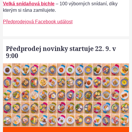
Velká snídaňová bichle
– 100 výborných snídaní, díky
kterým si rána zamilujete.
Předprodejová Facebook událost
Předprodej novinky startuje 22. 9. v
9:00