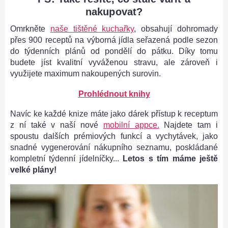
nakupovat?
Omrkněte
naše tištěné kuchařky
, obsahují dohromady
přes 900 receptů na výborná jídla seřazená podle sezon
do týdenních plánů od pondělí do pátku. Díky tomu
budete jíst kvalitní vyváženou stravu, ale zároveň i
využijete maximum nakoupených surovin.
Prohlédnout knihy
Navíc ke každé knize máte jako dárek přístup k receptum
z ní také v naší nové
mobilní appce.
Najdete tam i
spoustu dalších prémiových funkcí a vychytávek, jako
snadné vygenerování nákupního seznamu, poskládané
kompletní týdenní jídelníčky...
Letos s tím máme ještě
velké plány!