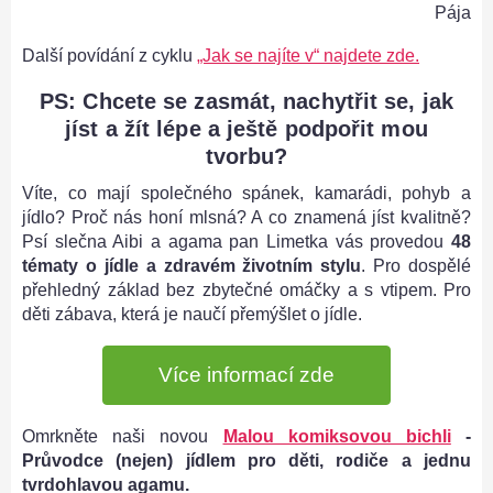
Pája
Další povídání z cyklu
„Jak se najíte v“ najdete zde.
PS: Chcete se zasmát, nachytřit se, jak
jíst a žít lépe a ještě podpořit mou
tvorbu?
Víte, co mají společného spánek, kamarádi, pohyb a
jídlo? Proč nás honí mlsná? A co znamená jíst kvalitně?
Psí slečna Aibi a agama pan Limetka vás provedou
48
tématy o jídle a zdravém životním stylu
. Pro dospělé
přehledný základ bez zbytečné omáčky a s vtipem. Pro
děti zábava, která je naučí přemýšlet o jídle.
Více informací zde
Omrkněte naši novou
Malou komiksovou bichli
-
Průvodce (nejen) jídlem pro děti, rodiče a jednu
tvrdohlavou agamu.