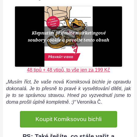
Klepnutím přijměte marketingové
soubory cookie a povolte tento obsah
48 tipů + 48 vtipů, to vše jen za 199 Kč
„Musím říct, že vaše nová Komiksová bichle je opravdu
dokonalá. Je to přesně to pravé k vysvětlování dítěti, jak
je to se správnou stravou. Hned po vyzvednutí jsme to
doma prošli úplně kompletně. :)“
Veronika Č.
Koupit Komiksovou bichli
PS: Také řešíte, co stále vařit a