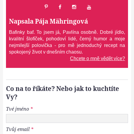
Napsala
Pája Mähringová
Bafinky baf. To jsem já, Pavlína osobně. Dobré jídlo,
kvalitní šlofíček, pohodoví lidé, černý humor a moje
nejmilejší polovička - pro mě jednoduchý recept na
spokojený život v dnešním chaosu.
Chcete o mně vědět více?
Co na to říkáte? Nebo jak to kuchtíte
Vy?
Tvé jméno
*
Tvůj email
*