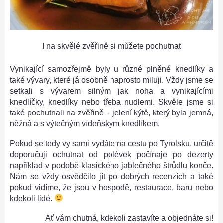
I na skvělé zvěřině si můžete pochutnat
Vynikající samozřejmě byly u různé plněné knedlíky a
také vývary, které já osobně naprosto miluji. Vždy jsme se
setkali s vývarem silným jak noha a vynikajícími
knedlíčky, knedlíky nebo třeba nudlemi. Skvěle jsme si
také pochutnali na zvěřině – jelení kýtě, který byla jemná,
něžná a s výtečným vídeňským knedlíkem.
Pokud se tedy vy sami vydáte na cestu po Tyrolsku, určitě
doporučuji ochutnat od polévek počínaje po dezerty
například v podobě klasického jablečného štrůdlu konče.
Nám se vždy osvědčilo jít po dobrých recenzích a také
pokud vidíme, že jsou v hospodě, restaurace, baru nebo
kdekoli lidé.
Ať vám chutná, kdekoli zastavíte a objednáte si!