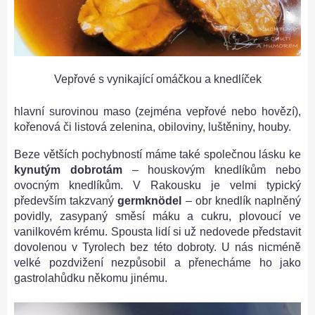
Vepřové s vynikající omáčkou a knedlíček
hlavní surovinou maso (zejména vepřové nebo hovězí),
kořenová či listová zelenina, obiloviny, luštěniny, houby.
Beze větších pochybností máme také společnou lásku ke
kynutým dobrotám
– houskovým knedlíkům nebo
ovocným knedlíkům. V Rakousku je velmi typický
především takzvaný
germknödel
– obr knedlík naplněný
povidly, zasypaný směsí máku a cukru, plovoucí ve
vanilkovém krému. Spousta lidí si už nedovede představit
dovolenou v Tyrolech bez této dobroty. U nás nicméně
velké pozdvižení nezpůsobil a přenecháme ho jako
gastrolahůdku někomu jinému.