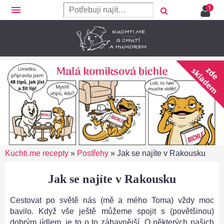
menu
Kuchti.me recepty
»
Postřehy
»
Jak se najíte v Rakousku
Jak se najíte v Rakousku
Cestovat po světě nás (mě a mého Toma) vždy moc
bavilo. Když vše ještě můžeme spojit s (povětšinou)
dobrým jídlem, je to o to zábavnější. O některých našich