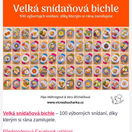
Velká snídaňová bichle
– 100 výborných snídaní, díky
kterým si rána zamilujete.
Předprodejová Facebook událost