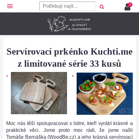
menu
Servírovací prkénko Kuchti.me
z limitované série 33 kusů
Moc nás těší spolupracovat s lidmi, kteří vyrábí krásné a
praktické věci. Jsme proto moc rádi, že jsme našli
Tomáše Bernáška (WoodBe.cz) a jeho krásná servírovací